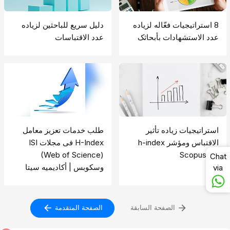
8 استراتیجیات فعّاله لزیاده
دلیل سریع للباحثین لزیاده
عدد الاستشهادات بأبحاثک
عدد الاقتباسات
استراتیجیات زیاده تأثیر
طلب خدمات تعزیز معامل
الاقتباس ومؤشر h-index
H-Index فی مجلات ISI
فی Scopus
(Web of Science)
Chat
وسکوبس | أکادیمیه سیتا
via
الصفحة السابقة
الصفحة المتقدمة