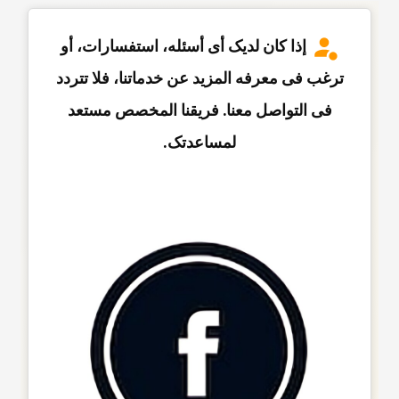
إذا کان لدیک أی أسئله، استفسارات، أو
ترغب فی معرفه المزید عن خدماتنا، فلا تتردد
فی التواصل معنا. فریقنا المخصص مستعد
لمساعدتک.