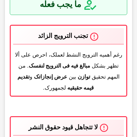
ما یجب فعله
تجنب الترویج الزائد
رغم أهمیه الترویج النشط لعملک، احرص على ألا
تظهر بشکل
مبالغ فیه فی الترویج لنفسک
. من
المهم تحقیق
توازن
بین
عرض إنجازاتک
و
تقدیم
قیمه حقیقیه
لجمهورک.
لا تتجاهل قیود حقوق النشر