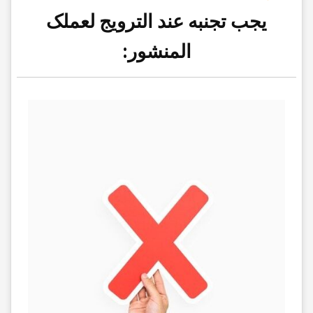
یجب تجنبه
عند الترویج لعملک
المنشور: