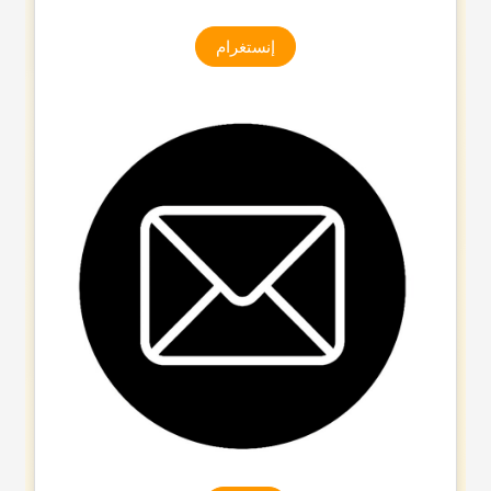
إنستغرام