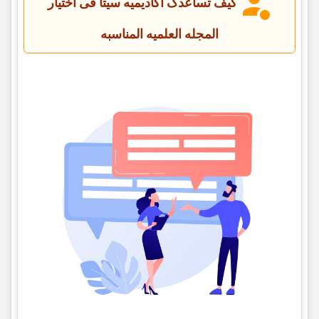
کیف تساعدک أکادیمیه سیتا فی اختیار
المجله العلمیه المناسبه