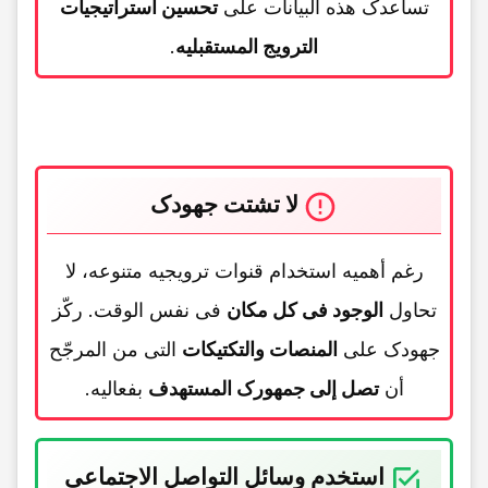
تساعدک هذه البیانات على
تحسین استراتیجیات
الترویج المستقبلیه
.
لا تشتت جهودک
رغم أهمیه استخدام قنوات ترویجیه متنوعه، لا
تحاول
الوجود فی کل مکان
فی نفس الوقت. رکّز
جهودک على
المنصات والتکتیکات
التی من المرجّح
أن
تصل إلى جمهورک المستهدف
بفعالیه.
استخدم وسائل التواصل الاجتماعی