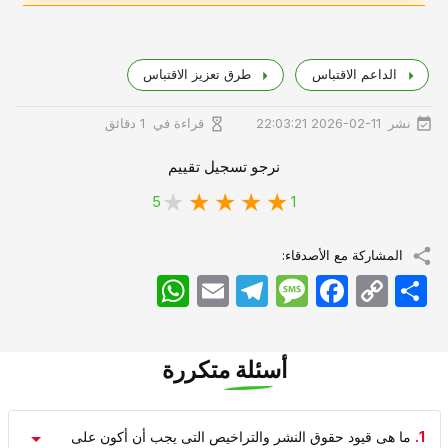
الداعم الاقتباس
طرق تعزیز الاقتباس
نشر
قراءة في
2026-02-11 22:03:21
1 دقائق
نرجو تسجيل تقييم
5
1
المشاركة مع الأصدقاء:
اشتراک
Copy
Facebook
Message
Telegram
Email
WhatsApp
Link
أسئلة متكررة
1.
ما هی قیود حقوق النشر والتراخیص التی یجب أن أکون على