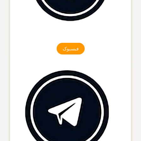
فیسبوک