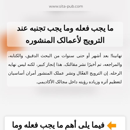
ما یجب فعله وما یجب تجنبه عند
الترویج لأعمالک المنشوره
تهانینا! بعد أشهر أو حتى سنوات من البحث الدقیق، والکتابه،
والمراجعه، تم أخیرًا نشر مقالتک. هذا إنجاز کبیر، لکنه لیس نهایه
الرحله. إن الترویج الفعّال ونشر عملک المنشور أمران أساسیان
لتعظیم أثره وزیاده رؤیته داخل مجالک الأکادیمی.
فیما یلی أهم
ما یجب فعله وما