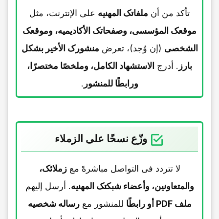
تأکد من أن
ملفاتک المهنیه
على الإنترنت، مثل
موقعک المؤسسی، وصفحاتک الأکادیمیه، وموقعک
الشخصی
(إن وُجد)، تعرض
منشورک الأخیر بشکل
بارز
. أدرج
الاستشهاد الکامل، وملخصًا مختصرًا،
ورابطًا للمنشور
.
وزّع نسخًا على الزملاء
لا تتردد فی التواصل مباشرهً مع
زملائک،
والمتعاونین، وأعضاء شبکتک المهنیه
. أرسل إلیهم
ملف PDF أو رابطًا
للمنشور مع
رساله شخصیه