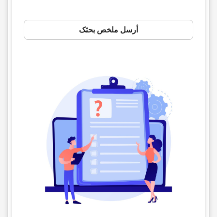
أرسل ملخص بحثک