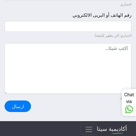
اختياري
رقم الهاتف أو البريى الالكتروني
اختياري (لن يظهر للبقية)
نص التعليق
Chat
ضروري
via
ارسال
أكاديمية سيتا