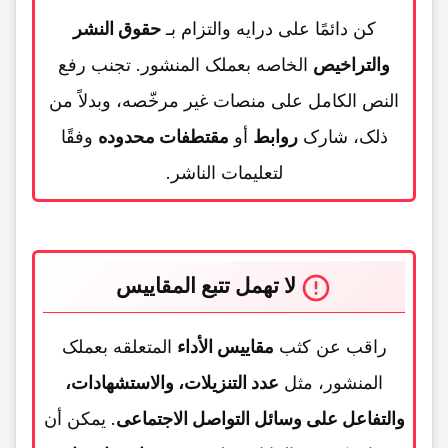
کن دائمًا على درایه والتزام بـ
حقوق النشر
والتراخیص
الخاصه بعملک المنشور. تجنب رفع
النص الکامل على منصات غیر مرخّصه، وبدلاً من
ذلک، شارک
روابط
أو
مقتطفات محدوده
وفقًا
لتعلیمات الناشر.
لا تهمل تتبع المقاییس
راقب عن کثب
مقاییس الأداء
المتعلقه بعملک
المنشور، مثل
عدد التنزیلات، والاستشهادات،
والتفاعل على وسائل التواصل الاجتماعی
. یمکن أن