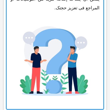
المراجع فی تعزیز حجتک.