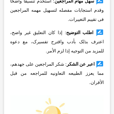
سهل مهام المراجعین
: استخدم تنسیقًا واضحًا
وقدم استجابات مفصله لتسهیل مهمه المراجعین
فی تقییم التغییرات.
اطلب التوضیح
: إذا کان التعلیق غیر واضح،
اعترف بذلک بأدب واقترح تفسیرک، مع دعوه
للمزید من التوجیه إذا لزم الأمر.
اعبر عن الشکر
: شکر المراجعین على جهدهم،
مما یعزز الطبیعه التعاونیه للمراجعه من قبل
الأقران.