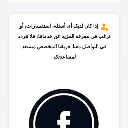
إذا کان لدیک أی أسئله، استفسارات، أو
ترغب فی معرفه المزید عن خدماتنا، فلا تتردد
فی التواصل معنا. فریقنا المخصص مستعد
لمساعدتک.