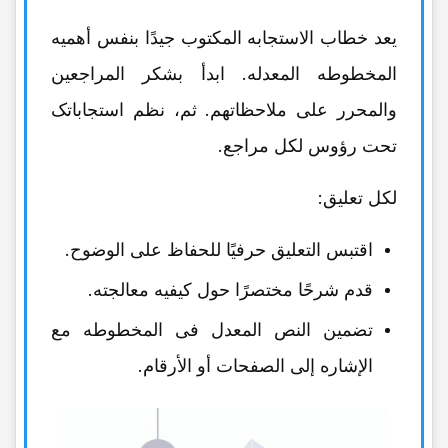
یعد خطاب الاستجابه المکتوب جیدًا بنفس أهمیه
المخطوطه المعدله. ابدأ بشکر المراجعین
والمحرر على ملاحظاتهم. ثم، نظم استجاباتک
تحت رؤوس لکل مراجع.
لکل تعلیق:
اقتبس التعلیق حرفیًا للحفاظ على الوضوح.
قدم شرحًا مختصرًا حول کیفیه معالجته.
تضمین النص المعدل فی المخطوطه مع
الإشاره إلى الصفحات أو الأرقام.