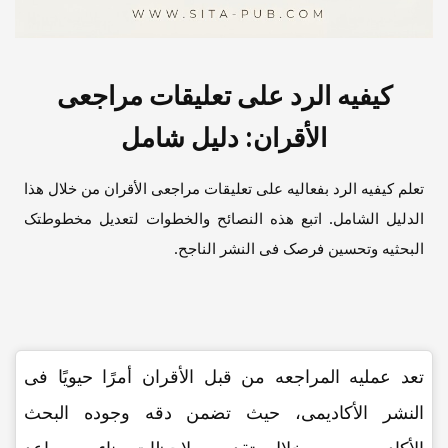
کیفیه الرد على تعلیقات مراجعی
الأقران: دلیل شامل
تعلم کیفیه الرد بفعالیه على تعلیقات مراجعی الأقران من خلال هذا
الدلیل الشامل. اتبع هذه النصائح والخطوات لتعدیل مخطوطتک
البحثیه وتحسین فرصک فی النشر الناجح.
تعد عملیه المراجعه من قبل الأقران أمرًا حیویًا فی
النشر الأکادیمی، حیث تضمن دقه وجوده البحث