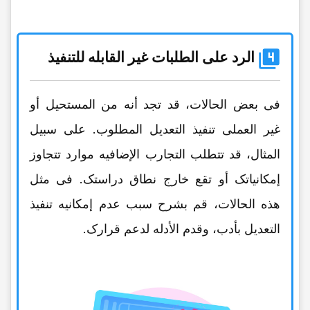
الرد على الطلبات غیر القابله للتنفیذ
فی بعض الحالات، قد تجد أنه من المستحیل أو
غیر العملی تنفیذ التعدیل المطلوب. على سبیل
المثال، قد تتطلب التجارب الإضافیه موارد تتجاوز
إمکانیاتک أو تقع خارج نطاق دراستک. فی مثل
هذه الحالات، قم بشرح سبب عدم إمکانیه تنفیذ
التعدیل بأدب، وقدم الأدله لدعم قرارک.