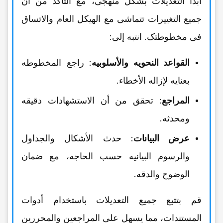
ابدأ التعدیلات بشکل منهجی، مع التأکد من أن
جمیع التغییرات تتماشى مع الهیکل العام والاتساق
فی مخطوطتک. انتبه إلى:
القواعد النحویه والأسلوبیه
: راجع المخطوطه
بعنایه لإزاله الأخطاء.
المراجع
: تحقق من أن الاستشهادات دقیقه
ومحدثه.
عرض البیانات
: حدث الأشکال والجداول
والرسوم البیانیه حسب الحاجه، مع ضمان
الوضوح والدقه.
قم بتتبع جمیع التعدیلات باستخدام أدوات
المستندات، مما یسهل على المراجعین والمحررین