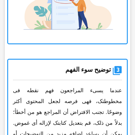
توضیح سوء الفهم
عندما یسیء المراجعون فهم نقطه فی
مخطوطتک، فهی فرصه لجعل المحتوى أکثر
وضوحًا. تجنب الافتراض أن المراجع هو من أخطأ؛
بدلاً من ذلک، قم بتعدیل کتابتک لإزاله أی غموض.
یمکن أن یساعد إضافه مزید من التوضیحات أو