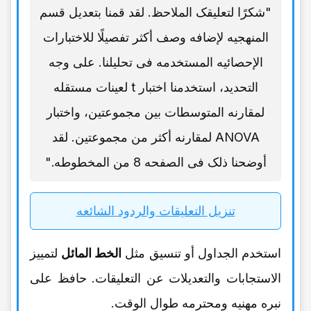
"شکرًا لتعلیقک الملاحظ. لقد قمنا بتعدیل قسم
المنهجیه لإضافه وصف أکثر تفصیلًا للاختبارات
الإحصائیه المستخدمه فی تحلیلنا. على وجه
التحدید، استخدمنا اختبار t لعینات مستقله
لمقارنه المتوسطات بین مجموعتین، واختبار
ANOVA لمقارنه أکثر من مجموعتین. لقد
أوضحنا ذلک فی الصفحه 8 من المخطوطه."
تنزیل التعلیقات والردود الشائعه
استخدم الجداول أو تنسیق مثل
الخط المائل
لتمییز
الاستجابات والتعدیلات عن التعلیقات. حافظ على
نبره مهنیه ومحترمه طوال الوقت.