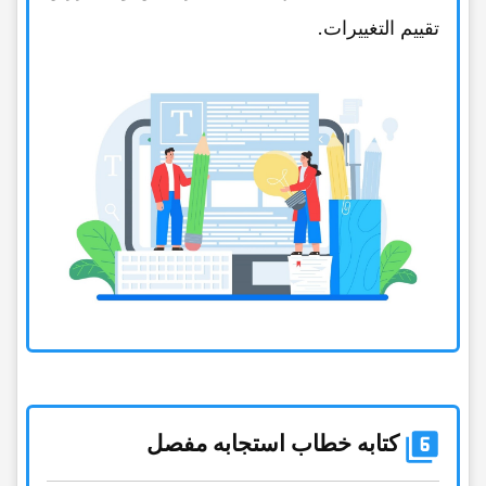
تقییم التغییرات.
کتابه خطاب استجابه مفصل