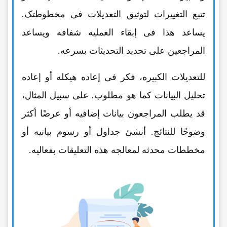
تتبع التغییرات لتوثیق التعدیلات فی مخطوطتک.
یساعد هذا فی إبقاء العملیه شفافه ویساعد
المراجعین على تحدید التحدیثات بسرعه.
للتعدیلات الکبیره، فکر فی إعاده هیکله أو إعاده
تحلیل البیانات کما هو مطلوب. على سبیل المثال،
قد یطلب المراجعون بیانات إضافیه أو عرضًا أکثر
وضوحًا للنتائج. أنشئ جداول أو رسوم بیانیه أو
مخططات محدثه لمعالجه هذه التعلیقات بفعالیه.