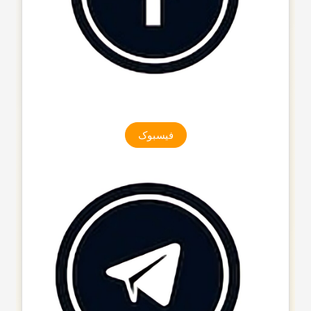
فیسبوک