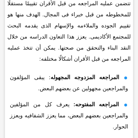
تتضمن عملیه المراجعه من قبل الأقران تقییمًا مستقلًا
للمخطوطه من قبل خبراء فی المجال. الهدف منها هو
تقییم الجوده والملاءمه والإسهام الذی یقدمه البحث
للمجتمع الأکادیمی. یعزز هذا التعاون الدراسه من خلال
النقد البناء والتحقق من صحتها. یمکن أن تتخذ عملیه
المراجعه من قبل الأقران أشکالًا مختلفه:
المراجعه المزدوجه المجهوله
: یبقى المؤلفون
والمراجعین مجهولین عن بعضهم البعض.
المراجعه المفتوحه:
یعرف کل من المؤلفین
والمراجعین بعضهم البعض، مما یعزز الشفافیه ویعزز
الحوار.