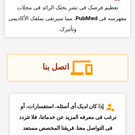
تعظیم فرصک فی نشر بحثک الرائد فی مجلات
مفهرسه فی
PubMed
، مما سیرتقی بملفک الأکادیمی
وتأثیرک.
اتصل بنا
إذا کان لدیک أی أسئله، استفسارات، أو
ترغب فی معرفه المزید عن خدماتنا، فلا تتردد
فی التواصل معنا. فریقنا المخصص مستعد