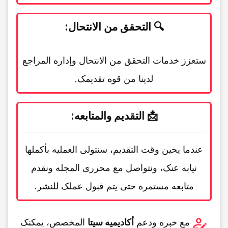
🔍
التحقق من الانتحال
:
ستعزز خدمات التحقق من الانتحال وإداره المراجع
لدینا من قوه تقدیمک.
📩
التقدیم والمتابعه
:
عندما یحین وقت التقدیم، سنتولى العملیه بأکملها
نیابه عنک، ونتواصل مع محرری المجله ونقدم
متابعه مستمره حتى یتم قبول عملک للنشر.
مع خبره ودعم
أکادیمیه سیتا
المخصص، یمکنک