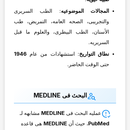
المجالات الموضوعیه
: الطب السریری
والتجریبی، الصحه العامه، التمریض، طب
الأسنان، الطب البیطری، والعلوم ما قبل
السریریه.
نطاق التواریخ
: استشهادات من عام
1946
حتى الوقت الحاضر.
البحث فی MEDLINE
عملیه البحث فی
MEDLINE
مشابهه لـ
PubMed
، حیث أن
MEDLINE
هی قاعده