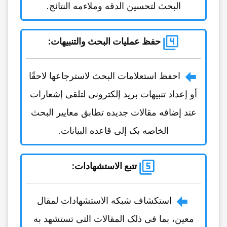
البحث لتحسین الدقه وملاءمه النتائج.
حفظ عملیات البحث والتنبیهات
:
احفظ استعلامات البحث لاسترجاعها لاحقًا
أو إعداد تنبیهات برید إلکترونی لتلقی إشعارات
عند إضافه مقالات جدیده تطابق معاییر البحث
الخاصه بک إلى قاعده البیانات.
تتبع الاستشهادات
:
استکشاف شبکه الاستشهادات لمقال
معین، بما فی ذلک المقالات التی تستشهد به