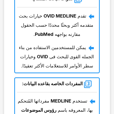
تقدم
OVID MEDLINE
خیارات بحث
متقدمه أکثر وبحثًا محددًا حسب الحقول
مقارنه بواجهه
PubMed
.
یمکن للمستخدمین الاستفاده من بناء
الجمله القوی للبحث فی
OVID
وخیارات
سطر الأوامر للاستعلامات الأکثر تعقیدًا.
المفردات الخاصه بقاعده البیانات
:
تستخدم
MEDLINE
مفرداتها المُتحکم
بها، المعروفه باسم
رؤوس الموضوعات