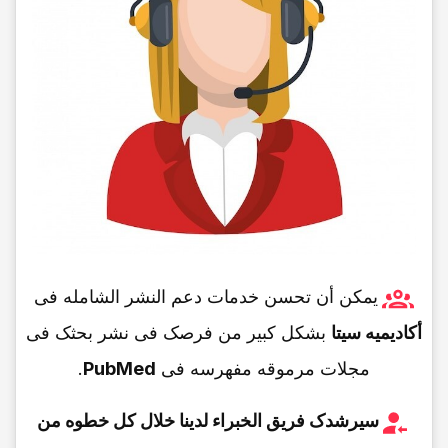
یمکن أن تحسن خدمات دعم النشر الشامله فی
أکادیمیه سیتا
بشکل کبیر من فرصک فی نشر بحثک فی
مجلات مرموقه مفهرسه فی
PubMed
.
سیرشدک فریق الخبراء لدینا خلال کل خطوه من