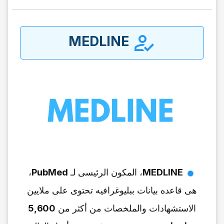
MEDLINE
MEDLINE
، المکون الرئیسی لـ
PubMed
،
هی قاعده بیانات ببلیوغرافیه تحتوی على ملایین
الاستشهادات والملخصات من أکثر من
5,600