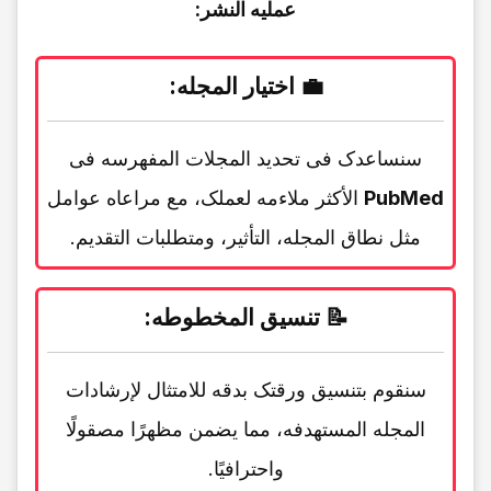
عملیه النشر:
💼
اختیار المجله
:
سنساعدک فی تحدید المجلات المفهرسه فی
PubMed
الأکثر ملاءمه لعملک، مع مراعاه عوامل
مثل نطاق المجله، التأثیر، ومتطلبات التقدیم.
📝
تنسیق المخطوطه
:
سنقوم بتنسیق ورقتک بدقه للامتثال لإرشادات
المجله المستهدفه، مما یضمن مظهرًا مصقولًا
واحترافیًا.