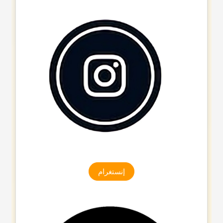
إنستغرام