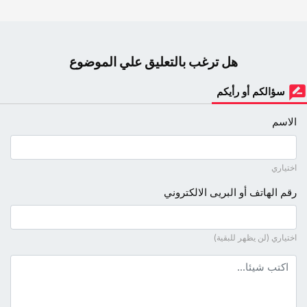
هل ترغب بالتعليق علي الموضوع
سؤالكم أو رأيكم
الاسم
اختياري
رقم الهاتف أو البريى الالكتروني
اختياري (لن يظهر للبقية)
نص التعليق