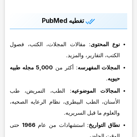
تغطیه PubMed
نوع المحتوى
: مقالات المجلات، الکتب، فصول
الکتب، التقاریر، والمزید.
المجلات المفهرسه
: أکثر من
5,000 مجله طبیه
حیویه
.
المجالات الموضوعیه
: الطب، التمریض، طب
الأسنان، الطب البیطری، نظام الرعایه الصحیه،
والعلوم ما قبل السریریه.
نطاق التواریخ
: استشهادات من عام
1966
حتى
الوقت الحاضر.