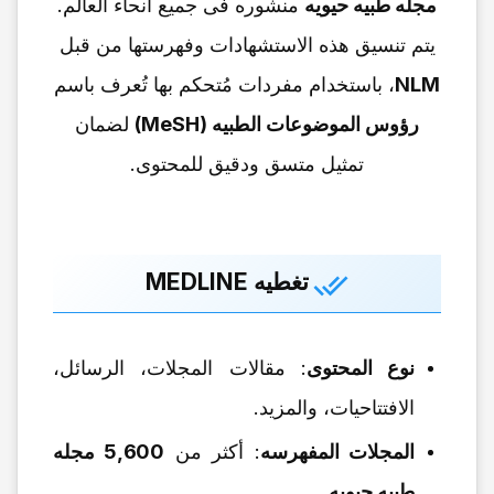
مجله طبیه حیویه
منشوره فی جمیع أنحاء العالم.
یتم تنسیق هذه الاستشهادات وفهرستها من قبل
NLM
، باستخدام مفردات مُتحکم بها تُعرف باسم
رؤوس الموضوعات الطبیه (MeSH)
لضمان
تمثیل متسق ودقیق للمحتوى.
تغطیه MEDLINE
نوع المحتوى
: مقالات المجلات، الرسائل،
الافتتاحیات، والمزید.
المجلات المفهرسه
: أکثر من
5,600 مجله
طبیه حیویه
.