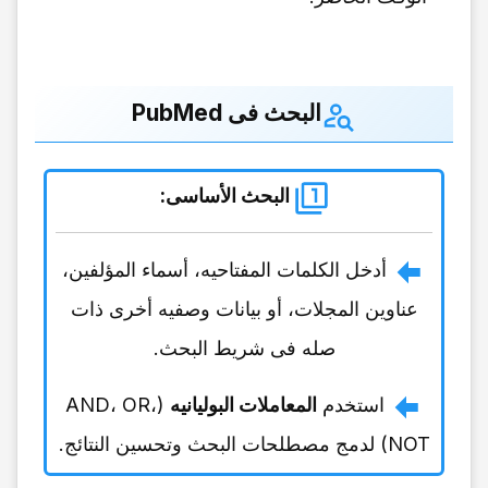
البحث فی PubMed
البحث الأساسی
:
أدخل الکلمات المفتاحیه، أسماء المؤلفین،
عناوین المجلات، أو بیانات وصفیه أخرى ذات
صله فی شریط البحث.
استخدم
المعاملات البولیانیه
(AND، OR،
NOT) لدمج مصطلحات البحث وتحسین النتائج.