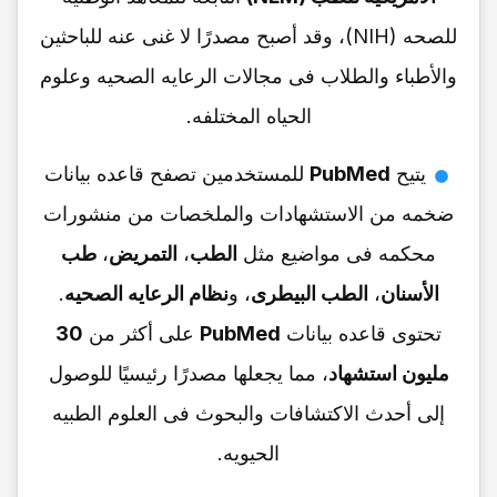
للصحه (NIH)، وقد أصبح مصدرًا لا غنى عنه للباحثین
والأطباء والطلاب فی مجالات الرعایه الصحیه وعلوم
الحیاه المختلفه.
یتیح
PubMed
للمستخدمین تصفح قاعده بیانات
ضخمه من الاستشهادات والملخصات من منشورات
محکمه فی مواضیع مثل
الطب
،
التمریض
،
طب
الأسنان
،
الطب البیطری
، و
نظام الرعایه الصحیه
.
تحتوی قاعده بیانات
PubMed
على أکثر من
30
ملیون استشهاد
، مما یجعلها مصدرًا رئیسیًا للوصول
إلى أحدث الاکتشافات والبحوث فی العلوم الطبیه
الحیویه.