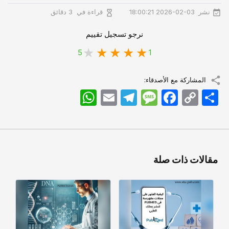
نشر
قراءة في
2026-02-03 18:00:21
3 دقائق
نرجو تسجيل تقييم
5
1
المشاركة مع الأصدقاء:
اشتراک
Copy
Facebook
Message
Telegram
Email
WhatsApp
Link
مقالات ذات صلة