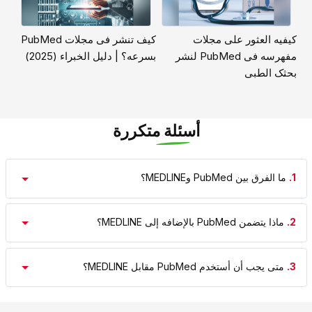
کیفیه العثور على مجلات
کیف تنشر فی مجلات PubMed
مفهرسه فی PubMed لنشر
بسرعه؟ | دلیل الخبراء (2025)
بحثک الطبی
أسئلة متكررة
1.
ما الفرق بین PubMed وMEDLINE؟
2.
ماذا یتضمن PubMed بالإضافه إلى MEDLINE؟
3.
متى یجب أن أستخدم PubMed مقابل MEDLINE؟