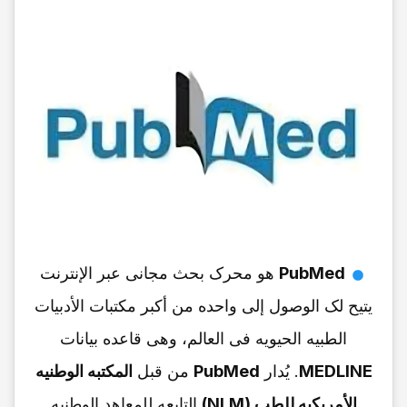
PubMed
هو محرک بحث مجانی عبر الإنترنت
یتیح لک الوصول إلى واحده من أکبر مکتبات الأدبیات
الطبیه الحیویه فی العالم، وهی قاعده بیانات
MEDLINE
. یُدار
PubMed
من قبل
المکتبه الوطنیه
الأمریکیه للطب (NLM)
التابعه للمعاهد الوطنیه