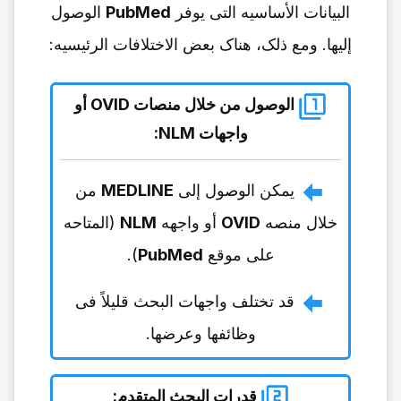
البیانات الأساسیه التی یوفر
PubMed
الوصول
إلیها. ومع ذلک، هناک بعض الاختلافات الرئیسیه:
الوصول من خلال منصات OVID أو
واجهات NLM
:
یمکن الوصول إلى
MEDLINE
من
خلال منصه
OVID
أو واجهه
NLM
(المتاحه
على موقع
PubMed
).
قد تختلف واجهات البحث قلیلاً فی
وظائفها وعرضها.
قدرات البحث المتقدم
: