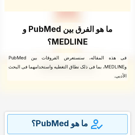
ما هو الفرق بین PubMed و
MEDLINE؟
فی هذه المقاله، سنستعرض الفروقات بین PubMed
وMEDLINE، بما فی ذلک نطاق التغطیه واستخدامهما فی البحث
الأدبی.
ما هو PubMed؟