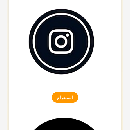
إنستغرام