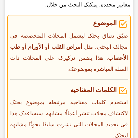
معاییر محدده. یمکنک البحث من خلال:
الموضوع
ضیّق نطاق بحثک لیشمل المجلات المتخصصه فی
مجالک البحثی، مثل
أمراض القلب
أو
الأورام
أو
طب
الأعصاب
. هذا یضمن ترکیزک على المجلات ذات
الصله المباشره بموضوعک.
الکلمات المفتاحیه
استخدم کلمات مفتاحیه مرتبطه بموضوع بحثک
لاکتشاف مجلات تنشر أعمالًا مشابهه. سیساعدک هذا
فی تحدید المجلات التی نشرت سابقًا بحوثًا مشابهه
لبحثک.