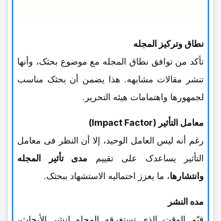
نطاق وترکیز المجله
تأکد من توافق نطاق المجله مع موضوع بحثک، وأنها
تنشر مقالات مشابهه. هذا یضمن أن بحثک مناسب
لجمهورها واهتمامات هیئه التحریر.
معامل التأثیر (Impact Factor)
رغم أنه لیس العامل الوحید، إلا أن النظر فی معامل
التأثیر یساعدک على تقییم
مدى تأثیر المجله
وانتشارها
، ما یعزز احتمالیه الاستشهاد ببحثک.
مده النشر
قیّم الوقت الذی تستغرقه المجله لنشر الأبحاث،