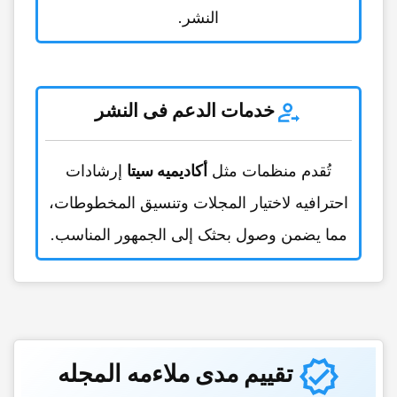
النشر.
خدمات الدعم فی النشر
تُقدم منظمات مثل
أکادیمیه سیتا
إرشادات
احترافیه لاختیار المجلات وتنسیق المخطوطات،
مما یضمن وصول بحثک إلى الجمهور المناسب.
تقییم مدى ملاءمه المجله