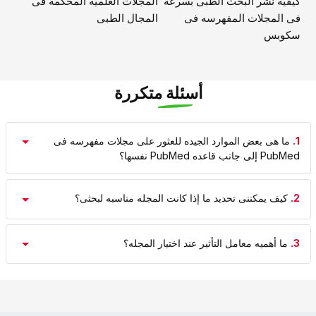
کیفیه نشر البحث الطبی بسرعه
المجلات العلمیه المحکمه فی
فی المجلات المفهرسه فی
المجال الطبی
سکوبس
أسئلة متكررة
1.
ما هی بعض الموارد الجیده للعثور على مجلات مفهرسه فی
PubMed إلى جانب قاعده PubMed نفسها؟
2.
کیف یمکننی تحدید ما إذا کانت المجله مناسبه لبحثی؟
3.
ما أهمیه معامل التأثیر عند اختیار المجله؟