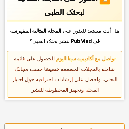
لبحثک الطبی
هل أنت مستعد للعثور على
المجله المثالیه المفهرسه
فی PubMed
لنشر بحثک الطبی؟
تواصل مع أکادیمیه سیتا الیوم
للحصول على قائمه
شامله بالمجلات المصممه خصیصًا حسب مجالک
البحثی، واحصل على إرشادات احترافیه حول اختیار
المجله وتجهیز المخطوطه للنشر.