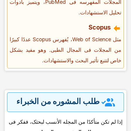
المجلات المفهرسه فی PubMed، ویتمیز بأدوات
تحلیل الاستشهادات.
Scopus
مثل Web of Science، یُفهرس Scopus عددًا کبیرًا
من المجلات فی المجال الطبی. وهو مفید بشکل
خاص لتتبع تأثیر البحث والاستشهادات.
طلب المشوره من الخبراء
إذا لم تکن متأکدًا من المجله الأنسب لبحثک، ففکر فی