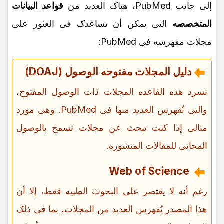
إلى جانب PubMed، هناک العدید من
قواعد البیانات
المتخصصه
التی یمکن أن تساعدک فی العثور على
مجلات مفهرسه فی PubMed:
دلیل المجلات مفتوحه الوصول (DOAJ)
تسرد هذه القاعده المجلات ذات الوصول المفتوح،
والتی تُفهرس العدید منها فی PubMed. وهی مورد
مثالی إذا کنت تبحث عن مجلات تسمح بالوصول
المجانی للمقالات المنشوره.
Web of Science
رغم أنه لا یقتصر على البحوث الطبیه فقط، إلا أن
هذا المصدر یُفهرس العدید من المجلات، بما فی ذلک