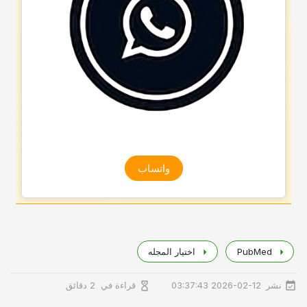
واتساب
PubMed
اختیار المجله
نشر
قراءة في
2026-02-12 03:37:43
2 دقائق