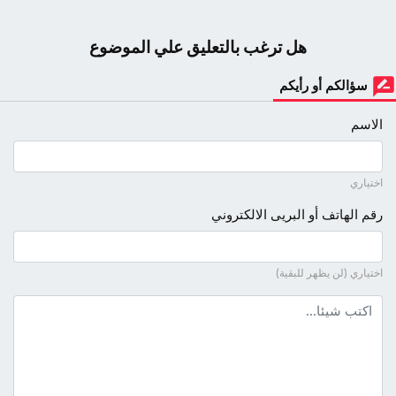
هل ترغب بالتعليق علي الموضوع
سؤالكم أو رأيكم
الاسم
اختياري
رقم الهاتف أو البريى الالكتروني
اختياري (لن يظهر للبقية)
نص التعليق