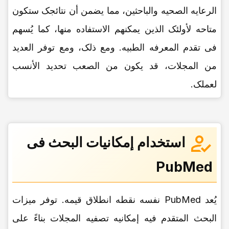
الرعایه الصحیه والباحثین، مما یضمن أن نتائجک ستکون
متاحه لأولئک الذین یمکنهم الاستفاده منها، کما یُسهم
فی تقدم المعرفه الطبیه. ومع ذلک، ومع توفر العدید
من المجلات، قد یکون من الصعب تحدید الأنسب
لعملک.
استخدام إمکانیات البحث فی
PubMed
یُعد PubMed نفسه نقطه انطلاق قیمه. توفر میزات
البحث المتقدم فیه إمکانیه تصفیه المجلات بناءً على