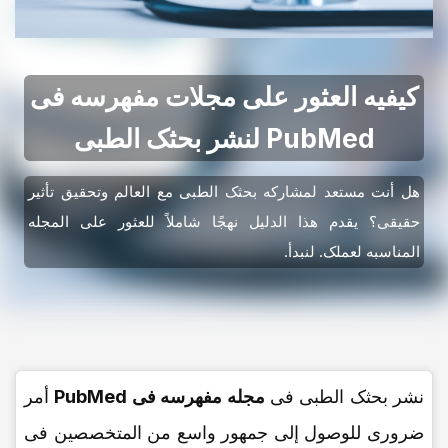
کیفیه العثور على مجلات مفهرسه فی
PubMed لنشر بحثک الطبی
هل أنت مستعد لمشارکه بحثک الطبی مع العالم وتحقیق تأثیر
حقیقی؟ یقدم هذا الدلیل نهجًا شاملاً للعثور على المجله
المناسبه لعملک. لنبدأ.
نشر بحثک الطبی فی
مجله مفهرسه فی PubMed
أمر
ضروری للوصول إلى جمهور واسع من المتخصصین فی