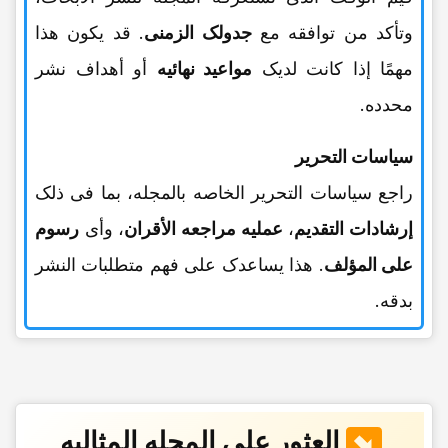
وتأکد من توافقه مع
جدولک الزمنی
. قد یکون هذا
مهمًا إذا کانت لدیک
مواعید نهائیه
أو أهداف نشر
محدده.
سیاسات التحریر
راجع سیاسات التحریر الخاصه بالمجله، بما فی ذلک
إرشادات التقدیم
،
عملیه مراجعه الأقران
، وأی
رسوم
على المؤلف
. هذا یساعدک على فهم متطلبات النشر
بدقه.
العثور على المجله المثالیه