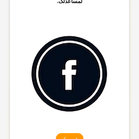
لمساعدتک.
فیسبوک