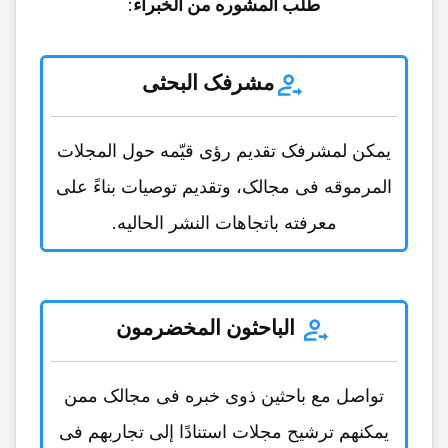
طلب المشوره من الخبراء
:
مشرفک البحثی
یمکن لمشرفک تقدیم رؤى قیّمه حول المجلات
المرموقه فی مجالک، وتقدیم توصیات بناءً على
معرفته باتجاهات النشر الحالیه.
الباحثون المخضرمون
تواصل مع باحثین ذوی خبره فی مجالک ممن
یمکنهم ترشیح مجلات استنادًا إلى تجاربهم فی