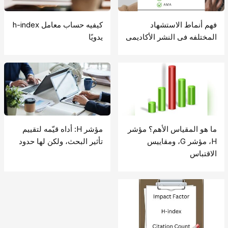
فهم أنماط الاستشهاد
کیفیه حساب معامل h-index
المختلفه فی النشر الأکادیمی
یدویًا
ما هو المقیاس الأهم؟ مؤشر
مؤشر H: أداه قیّمه لتقییم
H، مؤشر G، ومقاییس
تأثیر البحث، ولکن لها حدود
الاقتباس