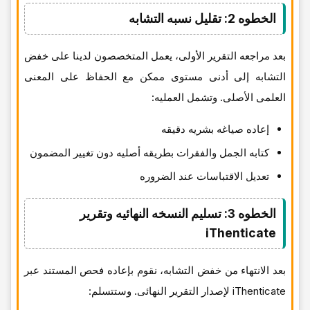
الخطوه 2:
تقلیل
نسبه التشابه
بعد مراجعه التقریر الأولی، یعمل المتخصصون لدینا على خفض
التشابه إلى أدنى مستوى ممکن مع الحفاظ على المعنى
العلمی الأصلی. وتشمل العملیه:
إعاده صیاغه بشریه دقیقه
کتابه الجمل والفقرات بطریقه أصلیه دون تغییر المضمون
تعدیل الاقتباسات عند الضروره
الخطوه 3: تسلیم النسخه النهائیه وتقریر
iThenticate
بعد الانتهاء من خفض التشابه، نقوم بإعاده فحص المستند عبر
iThenticate لإصدار التقریر النهائی. وستتسلم: