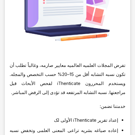
تفرض المجلات العلمیه العالمیه معاییر صارمه، وغالباً تطلب أن
تکون نسبه التشابه أقل من 15–20% حسب التخصص والمجله.
ویستخدم المحررون iThenticate لفحص الأبحاث قبل
مراجعتها. نسبه التشابه المرتفعه قد تؤدی إلى الرفض المباشر.
خدمتنا تضمن:
إعداد تقریر iThenticate الأولی لک
إعاده صیاغه بشریه تراعی المعنى العلمی وتخفض نسبه