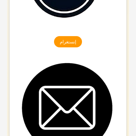
إنستغرام