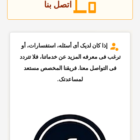
اتصل بنا
إذا کان لدیک أی أسئله، استفسارات، أو
ترغب فی معرفه المزید عن خدماتنا، فلا تتردد
فی التواصل معنا. فریقنا المخصص مستعد
لمساعدتک.