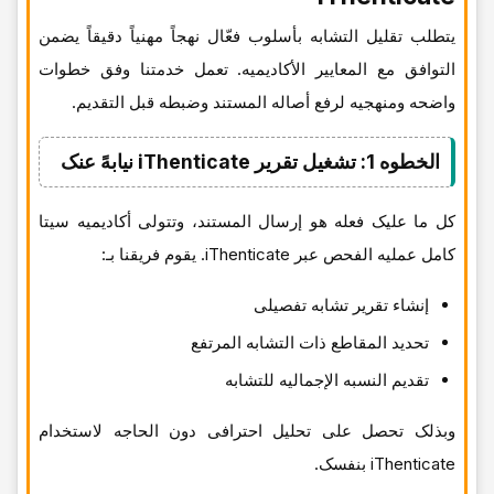
یتطلب تقلیل التشابه بأسلوب فعّال نهجاً مهنیاً دقیقاً یضمن
التوافق مع المعاییر الأکادیمیه. تعمل خدمتنا وفق خطوات
واضحه ومنهجیه لرفع أصاله المستند وضبطه قبل التقدیم.
الخطوه 1: تشغیل تقریر iThenticate نیابهً عنک
کل ما علیک فعله هو إرسال المستند، وتتولى أکادیمیه سیتا
کامل عملیه الفحص عبر iThenticate. یقوم فریقنا بـ:
إنشاء تقریر تشابه تفصیلی
تحدید المقاطع ذات التشابه المرتفع
تقدیم النسبه الإجمالیه للتشابه
وبذلک تحصل على تحلیل احترافی دون الحاجه لاستخدام
iThenticate بنفسک.