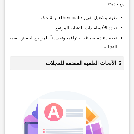
مع خدمتنا:
نقوم بتشغیل تقریر iThenticate نیابهً عنک
نحدد الأقسام ذات التشابه المرتفع
نقدم إعاده صیاغه احترافیه وتحسیناً للمراجع لخفض نسبه
التشابه
2. الأبحاث العلمیه المقدمه للمجلات