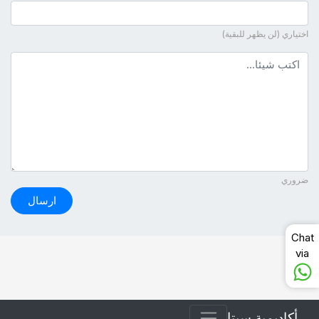
اختياري (لن يظهر للبقية)
نص التعليق
ضروري
ارسال
Chat
via
أكاديمية سيتا