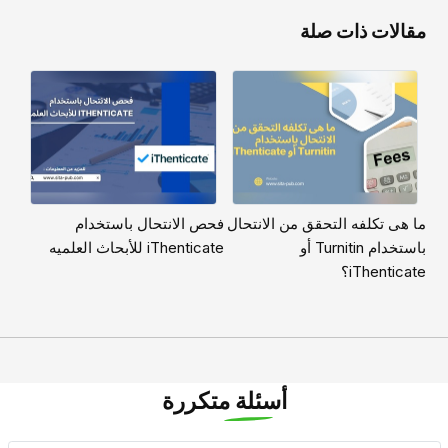
مقالات ذات صلة
ما هی تکلفه التحقق من الانتحال
فحص الانتحال باستخدام
باستخدام Turnitin أو
iThenticate للأبحاث العلمیه
iThenticate؟
أسئلة متكررة