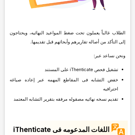
الطلاب غالباً یعملون تحت ضغط المواعید النهائیه، ویحتاجون
إلى التأکد من أصاله تقاریرهم وأبحاثهم قبل تقدیمها.
ونحن نساعد عبر:
تشغیل فحص iThenticate على المستند
خفض التشابه فی المقاطع المهمه عبر إعاده صیاغه
احترافیه
تقدیم نسخه نهائیه مصقوله مرفقه بتقریر التشابه المعتمد
اللغات المدعومه فی iThenticate