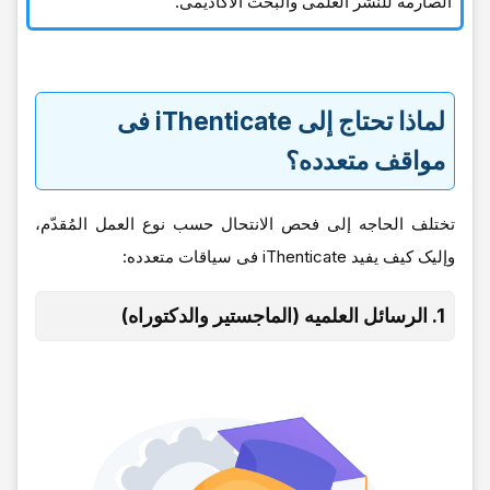
الصارمه للنشر العلمی والبحث الأکادیمی.
لماذا تحتاج إلى iThenticate فی
مواقف متعدده؟
تختلف الحاجه إلى فحص الانتحال حسب نوع العمل المُقدّم،
وإلیک کیف یفید iThenticate فی سیاقات متعدده:
1. الرسائل العلمیه (الماجستیر والدکتوراه)