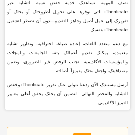
نصف المهمه. تساعدک خدمه خفض نسبه التشابه عبر
iThenticate التی نوفرها على تحویل أطروحتک أو بحثک أو
تقریرک إلى عمل أصیل وجاهز للتقدیم—دون أن تضطر لتشغیل
iThenticate بنفسک.
مع دعم متعدد اللغات، إعاده صیاغه احترافیه، وتقاریر تشابه
معتمده، یمکنک تقدیم أعمالک بثقه للجامعات والمجلات
والمؤسسات الأکادیمیه. تجنب الرفض غیر الضروری، وضمن
مصداقیتک، واجعل بحثک متمیزاً بأصالته.
أرسل مستندک الآن ودعنا نتولى عنک تقریر iThenticate وخفض
التشابه والفحص النهائی—لنضمن أن بحثک یحقق أعلى معاییر
التمیز الأکادیمی.