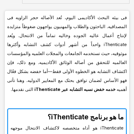
فی بیئه البحث الأکادیمی الیوم، تُعد الأصاله حجر الزاویه فی
المصداقیه. الباحثون والطلاب والمهنیون یواجهون ضغوطاً متزایده
لإنتاج أعمال عالیه الجوده وخالیه تماماً من الانتحال. ویُعد
iThenticate واحداً من أشهر أدوات کشف التشابه وأکثرها
موثوقیه، حیث تستخدمه الجامعات والمجلات العلمیه والمؤسسات
العالمیه للتحقق من أصاله الوثائق الأکادیمیه. ومع ذلک، فإن
اکتشاف التشابه هو الخطوه الأولى فقط—أما خفضه بشکل فعّال
فهو الأساس لضمان توافق بحثک مع المعاییر الدولیه. وهنا تأتی
أهمیه
خدمه خفض نسبه التشابه عبر iThenticate
التی نقدمها.
ما هو برنامج iThenticate؟
iThenticate هو أداه متخصصه لاکتشاف الانتحال موجهه