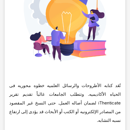
تُعَد کتابه الأطروحات والرسائل العلمیه خطوه محوریه فی
الحیاه الأکادیمیه. وتتطلب الجامعات غالباً تقدیم تقریر
iThenticate لضمان أصاله العمل. حتى النسخ غیر المقصود
من المصادر الإلکترونیه أو الکتب أو الأبحاث قد یؤدی إلى ارتفاع
نسبه التشابه.