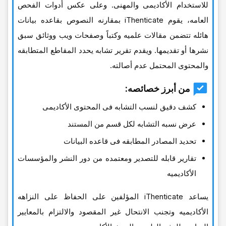
للاستخدام الأکادیمی والمهنی. وعلى عکس أدوات الفحص
العامه، یقوم iThenticate بمقارنه النصوص بقاعده بیانات
هائله تتضمن مقالات علمیه وکتباً وصفحات ویب ووثائق سبق
نشرها أو تقدیمها. ویقدم تقریر تشابه یحدد المقاطع المتطابقه
والمحتوى المحتمل عدم أصالته.
من أبرز خصائصه:
کشف دقیق لنسب التشابه فی المحتوى الأکادیمی
عرض نسبه التشابه لکل قسم من المستند
تحدید المصادر المطابقه فی قاعده البیانات
تقاریر قابله للتصدیر ومعتمده من دور النشر والمؤسسات
الأکادیمیه
یساعد iThenticate المؤلفین على الحفاظ على النزاهه
الأکادیمیه وتجنب الانتحال غیر المقصود والالتزام بالمعاییر