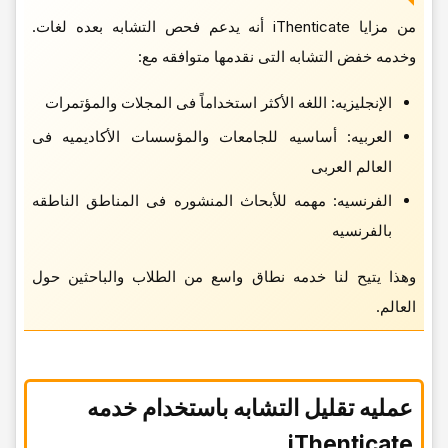
من مزایا iThenticate أنه یدعم فحص التشابه بعده لغات.
وخدمه خفض التشابه التی نقدمها متوافقه مع:
الإنجلیزیه: اللغه الأکثر استخداماً فی المجلات والمؤتمرات
العربیه: أساسیه للجامعات والمؤسسات الأکادیمیه فی
العالم العربی
الفرنسیه: مهمه للأبحاث المنشوره فی المناطق الناطقه
بالفرنسیه
وهذا یتیح لنا خدمه نطاق واسع من الطلاب والباحثین حول
العالم.
عملیه
تقلیل التشابه
باستخدام خدمه
iThenticate