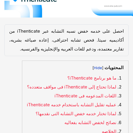
احصل على خدمه خفض نسبه التشابه عبر iThenticate من
أکادیمیه سیتا. فحص تشابه احترافی، إعاده صیاغه بشریه،
تقاریر معتمده، ودعم للغات العربیه والإنجلیزیه والفرنسیه.
المحتويات
]
[
ما هو برنامج iThenticate؟
لماذا تحتاج إلى iThenticate فی مواقف متعدده؟
اللغات المدعومه فی iThenticate
عملیه تقلیل التشابه باستخدام خدمه iThenticate
لماذا تختار خدمه خفض التشابه التی نقدمها؟
نصائح لخفض التشابه بفعالیه
الخلاصه