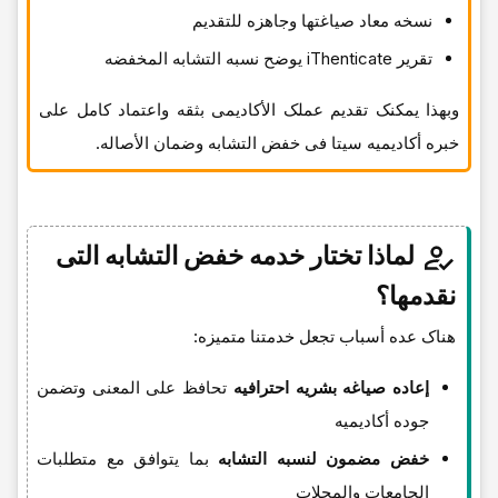
نسخه معاد صیاغتها وجاهزه للتقدیم
تقریر iThenticate یوضح نسبه التشابه المخفضه
وبهذا یمکنک تقدیم عملک الأکادیمی بثقه واعتماد کامل على
خبره أکادیمیه سیتا فی خفض التشابه وضمان الأصاله.
لماذا تختار خدمه خفض التشابه التی
نقدمها؟
هناک عده أسباب تجعل خدمتنا متمیزه:
إعاده صیاغه بشریه احترافیه
تحافظ على المعنى وتضمن
جوده أکادیمیه
خفض مضمون لنسبه التشابه
بما یتوافق مع متطلبات
الجامعات والمجلات