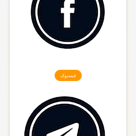
فیسبوک