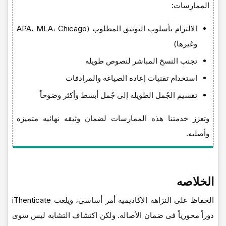
الممارسات:
الالتزام بأسلوب التوثیق المطلوب (APA، MLA، Chicago
وغیرها)
تجنب النسخ المباشر لنصوص طویله
استخدام تقنیات إعاده الصیاغه والمرادفات
تقسیم الجُمل الطویله إلى جُمل أبسط وأکثر وضوحاً
وتعزز خدمتنا هذه الممارسات لضمان وثیقه نهائیه متمیزه
وأصلیه.
الخلاصه
الحفاظ على النزاهه الأکادیمیه أمر أساسی، ویلعب iThenticate
دوراً محوریاً فی ضمان الأصاله. ولکن اکتشاف التشابه لیس سوى