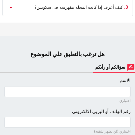
3.
کیف أعرف إذا کانت المجله مفهرسه فی سکوبس؟
هل ترغب بالتعليق علي الموضوع
سؤالكم أو رأيكم
الاسم
اختياري
رقم الهاتف أو البريى الالكتروني
اختياري (لن يظهر للبقية)