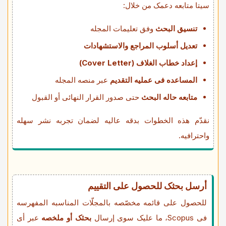
سیتا متابعه دعمک من خلال:
تنسیق البحث
وفق تعلیمات المجله
تعدیل أسلوب المراجع والاستشهادات
إعداد خطاب الغلاف (Cover Letter)
المساعده فی عملیه التقدیم
عبر منصه المجله
متابعه حاله البحث
حتى صدور القرار النهائی أو القبول
نقدّم هذه الخطوات بدقه عالیه لضمان تجربه نشر سهله
واحترافیه.
أرسل بحثک للحصول على التقییم
للحصول على قائمه مخصّصه بالمجلّات المناسبه المفهرسه
فی Scopus، ما علیک سوى إرسال
بحثک أو ملخصه
عبر أی