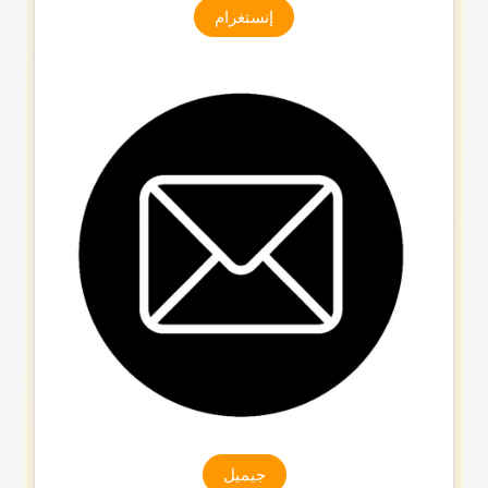
إنستغرام
جیمیل