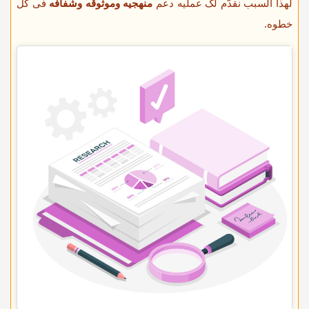
لهذا السبب نقدّم لک عملیه دعم
منهجیه وموثوقه وشفافه
فی کل
خطوه.