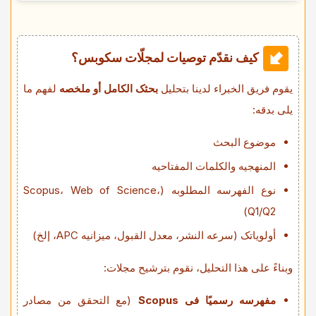
کیف نقدّم توصیات لمجلّات سکوبس؟
یقوم فریق الخبراء لدینا بتحلیل
بحثک الکامل أو ملخصه
لفهم ما
یلی بدقه:
موضوع البحث
المنهجیه والکلمات المفتاحیه
نوع الفهرسه المطلوبه (Scopus، Web of Science،
Q1/Q2)
أولویاتک (سرعه النشر، معدل القبول، میزانیه APC، إلخ)
وبناءً على هذا التحلیل، نقوم بترشیح مجلات:
مفهرسه رسمیًا فی Scopus
(مع التحقق من مصادر