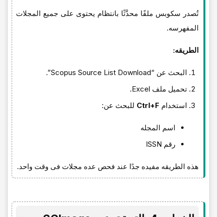
تُصدر سکوبس ملفًا محدَّثًا بانتظام یحتوی على جمیع المجلات
المفهرسه.
الطریقه:
البحث عن “Scopus Source List Download”.
تحمیل ملف Excel.
استخدام
Ctrl+F
للبحث عن:
اسم المجله
رقم ISSN
هذه الطریقه مفیده جدًا عند فحص عده مجلات فی وقت واحد.