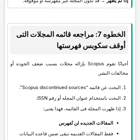
إذا لم یظهر
→ قد تکون المجله غیر مفهرسه أو موقوفه.
الخطوه 7: مراجعه قائمه المجلات التی
أوقف سکوبس فهرستها
أحیانًا تقوم Scopus بإزاله مجلات بسبب ضعف الجوده أو
مخالفات النشر.
البحث عن قائمه “Scopus discontinued sources”.
البحث باستخدام عنوان المجله أو رقم ISSN.
إذا ظهرت المجله فی القائمه، فهذا یعنی:
المقالات الجدیده لن تُفهرس
فقط المقالات القدیمه تبقى ضمن قاعده البیانات