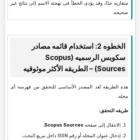
متقاربه جدًا، وقد یؤدی الخطأ فی تهجئه الاسم إلى نتائج غیر
صحیحه.
الخطوه 2: استخدام قائمه مصادر
سکوبس الرسمیه (Scopus
Sources) – الطریقه الأکثر موثوقیه
هذه الطریقه تُعد المصدر الأساسی للتحقق من فهرسه أی
مجله.
طریقه التحقق:
الانتقال إلى صفحه
Scopus Sources
.
إدخال عنوان المجله أو رقم ISSN داخل مربع البحث.