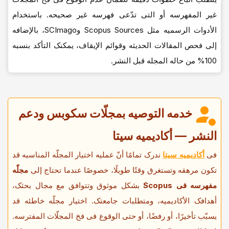
غیر المفهرسه أو التی تدّعی فهرسه غیر صحیحه. باستخدام
الأدوات الرسمیه مثل Scopus Sources وSCImago، بالإضافه
إلى فحص المقالات الحدیثه وقوائم الإیقاف، یمکنک التأکد بنسبه
100% من حاله المجله قبل النشر.
خدمه التوصیه بمجلّات سکوبس ودعم
النشر — أکادیمیه سیتا
فی
أکادیمیه سیتا
ندرک تمامًا أنّ عملیه اختیار المجلّه المناسبه قد
تکون مرهقه وتستغرق وقتًا طویلًا، خصوصًا عندما تحتاج إلى
مجلّه
مفهرسه فی Scopus
بشکل موثوق وتتوافق مع مجال بحثک،
أهدافک الأکادیمیه، ومتطلبات جامعتک. اختیار مجلّه خاطئه قد
یسبّب تأخیرًا، أو رفضًا، أو حتى الوقوع فی فخ المجلّات المفترسه.