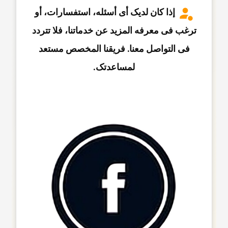
إذا کان لدیک أی أسئله، استفسارات، أو
ترغب فی معرفه المزید عن خدماتنا، فلا تتردد
فی التواصل معنا. فریقنا المخصص مستعد
لمساعدتک.