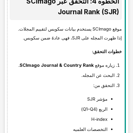
الخطوه 4: التحقق عبر SCImago
Journal Rank (SJR)
موقع SCImago یستخدم بیانات سکوبس لتقییم المجلات.
إذا ظهرت المجله على SJR، فهی عادهً ضمن سکوبس.
خطوات التحقق:
زیاره موقع
SCImago Journal & Country Rank
.
البحث عن المجله.
التحقق من:
مؤشر SJR
الربع (Q1–Q4)
H-index
التخصصات العلمیه