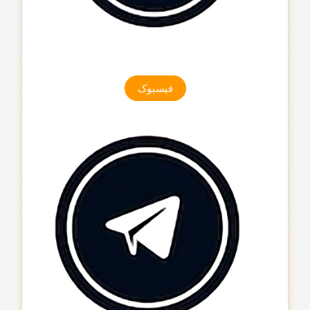
فیسبوک