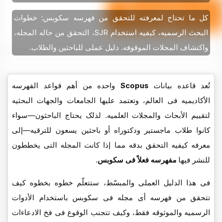
کل ما تحتاج لمعرفته للتحقق من فهرسه سکوبس: خطوات
البحث الرسمیه، کیفیه استخدام SJR، التحقق من حاله المجله،
واکتشاف المجلات الموقوفه. دلیل عملی للباحثین والطلاب.
تُعد قاعده بیانات
Scopus
واحده من أهم قواعد الفهرسه
الأکادیمیه فی العالم، وتعتمد علیها الجامعات والجهات البحثیه
لتقییم الأبحاث والمجلات العلمیه. لذلک یحتاج الباحثون—سواء
کانوا طلاب ماجستیر ودکتوراه أو باحثین یسعون للترقیه—إلى
معرفه کیفیه التحقق بدقه مما إذا کانت المجله التی یخططون
للنشر فیها
مفهرسه فعلاً فی سکوبس
.
فی هذا الدلیل العملی والمبسّط، ستتعلّم خطوه بخطوه کیف
تتحقق من فهرسه أی مجله فی سکوبس باستخدام الأدوات
الرسمیه والموثوقه فقط، وکیف تتجنب الوقوع فی فخ الادعاءات