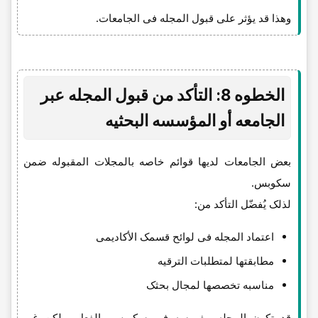
وهذا قد یؤثر على قبول المجله فی الجامعات.
الخطوه 8: التأکد من قبول المجله عبر
الجامعه أو المؤسسه البحثیه
بعض الجامعات لدیها قوائم خاصه بالمجلات المقبوله ضمن
سکوبس.
لذلک یُفضّل التأکد من:
اعتماد المجله فی لوائح قسمک الأکادیمی
مطابقتها لمتطلبات الترقیه
مناسبه تخصصها لمجال بحثک
قد تکون المجله مفهرسه فی سکوبس بالفعل، ولکن غیر