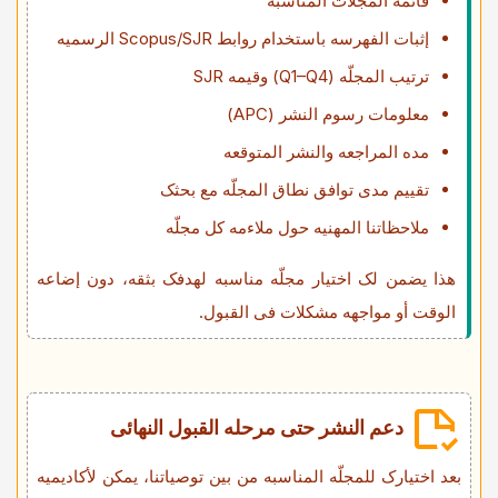
قائمه المجلّات المناسبه
إثبات الفهرسه باستخدام روابط Scopus/SJR الرسمیه
ترتیب المجلّه (Q1–Q4) وقیمه SJR
معلومات رسوم النشر (APC)
مده المراجعه والنشر المتوقعه
تقییم مدى توافق نطاق المجلّه مع بحثک
ملاحظاتنا المهنیه حول ملاءمه کل مجلّه
هذا یضمن لک اختیار مجلّه مناسبه لهدفک بثقه، دون إضاعه
الوقت أو مواجهه مشکلات فی القبول.
دعم النشر حتى مرحله القبول النهائی
بعد اختیارک للمجلّه المناسبه من بین توصیاتنا، یمکن لأکادیمیه