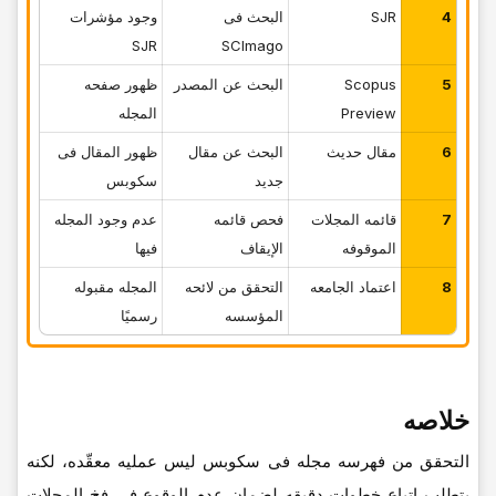
4
SJR
البحث فی
وجود مؤشرات
SJR
SCImago
5
Scopus
البحث عن المصدر
ظهور صفحه
Preview
المجله
6
مقال حدیث
البحث عن مقال
ظهور المقال فی
جدید
سکوبس
7
قائمه المجلات
فحص قائمه
عدم وجود المجله
الموقوفه
الإیقاف
فیها
8
اعتماد الجامعه
التحقق من لائحه
المجله مقبوله
المؤسسه
رسمیًا
خلاصه
التحقق من فهرسه مجله فی سکوبس لیس عملیه معقّده، لکنه
یتطلب اتباع خطوات دقیقه لضمان عدم الوقوع فی فخ المجلات