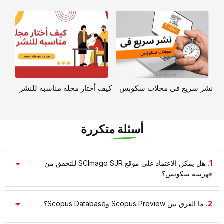
نشر سریع فی مجلات سکوبس
کیف أختار مجله مناسبه للنشر
أسئلة متكررة
1.
هل یمکن الاعتماد على موقع SCImago SJR للتحقق من
فهرسه سکوبس؟
2.
ما الفرق بین Scopus Preview وScopus Database؟