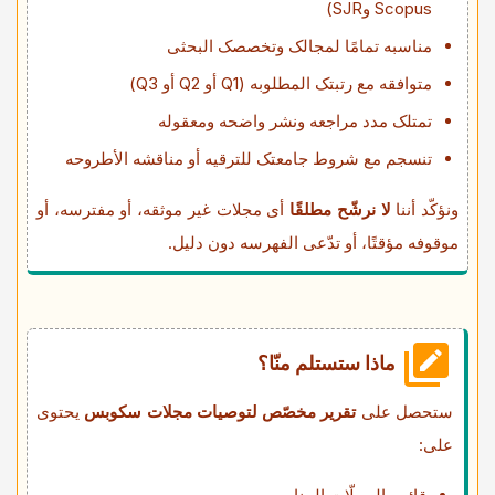
Scopus وSJR)
مناسبه تمامًا لمجالک وتخصصک البحثی
متوافقه مع رتبتک المطلوبه (Q1 أو Q2 أو Q3)
تمتلک مدد مراجعه ونشر واضحه ومعقوله
تنسجم مع شروط جامعتک للترقیه أو مناقشه الأطروحه
ونؤکّد أننا
لا نرشّح مطلقًا
أی مجلات غیر موثقه، أو مفترسه، أو
موقوفه مؤقتًا، أو تدّعی الفهرسه دون دلیل.
ماذا ستستلم منّا؟
ستحصل على
تقریر مخصّص لتوصیات مجلات سکوبس
یحتوی
على: