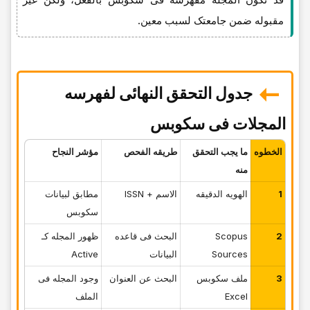
مقبوله ضمن جامعتک لسبب معین.
جدول التحقق النهائی لفهرسه
المجلات فی سکوبس
الخطوه
ما یجب التحقق
طریقه الفحص
مؤشر النجاح
منه
1
الهویه الدقیقه
الاسم + ISSN
مطابق لبیانات
سکوبس
2
Scopus
البحث فی قاعده
ظهور المجله کـ
Sources
البیانات
Active
3
ملف سکوبس
البحث عن العنوان
وجود المجله فی
Excel
الملف