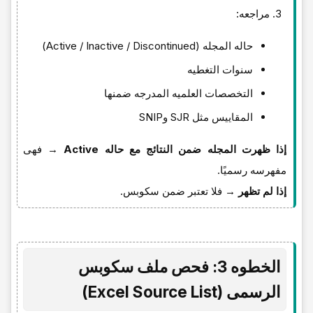
مراجعه:
حاله المجله (Active / Inactive / Discontinued)
سنوات التغطیه
التخصصات العلمیه المدرجه ضمنها
المقاییس مثل SJR وSNIP
إذا ظهرت المجله ضمن النتائج مع حاله Active
→ فهی
مفهرسه رسمیًا.
إذا لم تظهر
→ فلا تعتبر ضمن سکوبس.
الخطوه 3: فحص ملف سکوبس
الرسمی (Excel Source List)