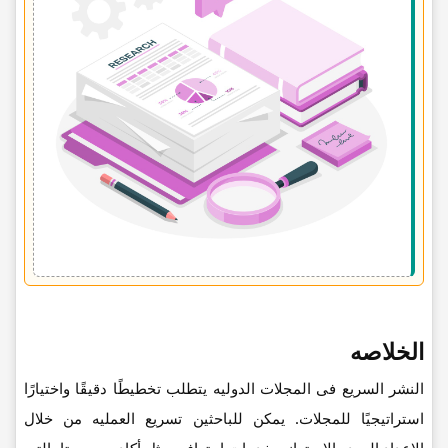
الخلاصه
النشر السریع فی المجلات الدولیه یتطلب تخطیطًا دقیقًا واختیارًا
استراتیجیًا للمجلات. یمکن للباحثین تسریع العملیه من خلال