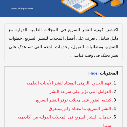
اکتشف کیفیه النشر السریع فی المجلات العلمیه الدولیه مع
دلیل شامل . تعرف على أفضل المجلات للنشر السریع، خطوات
التقدیم، ومتطلبات القبول، وخدمات الدعم التی تساعدک على
نشر بحثک فی وقت قیاسی.
المحتويات
]
[
فهم الجدول الزمنی المعتاد لنشر الأبحاث العلمیه
العوامل التی تؤثر على سرعه النشر
کیفیه العثور على مجلات توفر النشر السریع
النشر السریع: ما معناه وکم یستغرق
خدمات النشر السریع فی المجلات الدولیه من أکادیمیه
سیتا