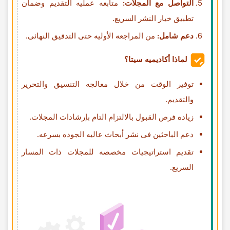
التواصل مع المجلات:
متابعه عملیه التقدیم وضمان
تطبیق خیار النشر السریع.
دعم شامل:
من المراجعه الأولیه حتى التدقیق النهائی.
لماذا أکادیمیه سیتا؟
توفیر الوقت من خلال معالجه التنسیق والتحریر
والتقدیم.
زیاده فرص القبول بالالتزام التام بإرشادات المجلات.
دعم الباحثین فی نشر أبحاث عالیه الجوده بسرعه.
تقدیم استراتیجیات مخصصه للمجلات ذات المسار
السریع.