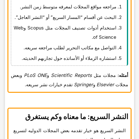
مراجعه مواقع المجلات لمعرفه متوسط زمن النشر.
البحث عن أقسام “المسار السریع” أو “النشر العاجل”.
استخدام أدوات تصنیف المجلات مثل Scopus وWeb
of Science.
التواصل مع مکاتب التحریر لطلب مراجعه سریعه.
استشاره الزملاء أو الأساتذه حول تجاربهم الحدیثه.
أمثله:
مجلات مثل
Scientific Reports
و
PLoS ONE
وبعض
مجلات
Elsevier
و
Springer
تقدم خیارات نشر سریعه.
النشر السریع: ما معناه وکم یستغرق
النشر السریع هو خیار تقدمه بعض المجلات الدولیه لتسریع