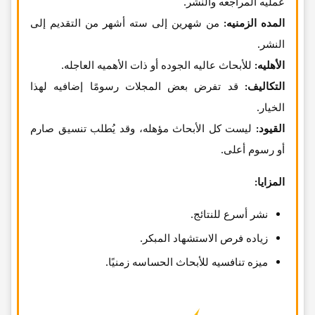
عملیه المراجعه والنشر.
المده الزمنیه:
من شهرین إلى سته أشهر من التقدیم إلى
النشر.
الأهلیه:
للأبحاث عالیه الجوده أو ذات الأهمیه العاجله.
التکالیف:
قد تفرض بعض المجلات رسومًا إضافیه لهذا
الخیار.
القیود:
لیست کل الأبحاث مؤهله، وقد یُطلب تنسیق صارم
أو رسوم أعلى.
المزایا:
نشر أسرع للنتائج.
زیاده فرص الاستشهاد المبکر.
میزه تنافسیه للأبحاث الحساسه زمنیًا.