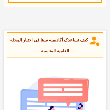
کیف تساعدک أکادیمیه سیتا فی اختیار المجله
العلمیه المناسبه