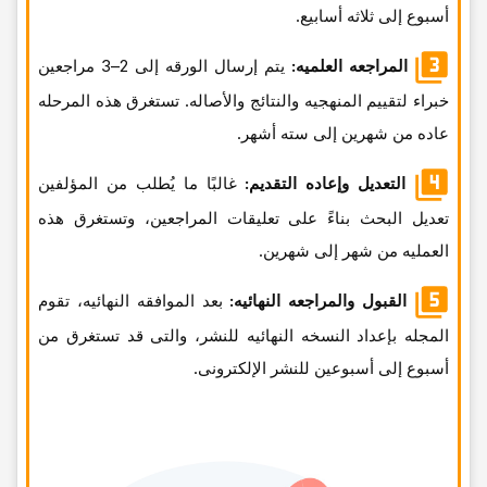
أسبوع إلى ثلاثه أسابیع.
المراجعه العلمیه:
یتم إرسال الورقه إلى 2–3 مراجعین
خبراء لتقییم المنهجیه والنتائج والأصاله. تستغرق هذه المرحله
عاده من شهرین إلى سته أشهر.
التعدیل وإعاده التقدیم:
غالبًا ما یُطلب من المؤلفین
تعدیل البحث بناءً على تعلیقات المراجعین، وتستغرق هذه
العملیه من شهر إلى شهرین.
القبول والمراجعه النهائیه:
بعد الموافقه النهائیه، تقوم
المجله بإعداد النسخه النهائیه للنشر، والتی قد تستغرق من
أسبوع إلى أسبوعین للنشر الإلکترونی.