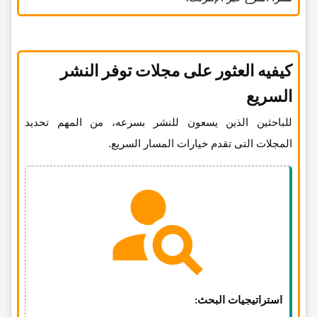
کیفیه العثور على مجلات توفر النشر
السریع
للباحثین الذین یسعون للنشر بسرعه، من المهم تحدید
المجلات التی تقدم خیارات المسار السریع.
استراتیجیات البحث: