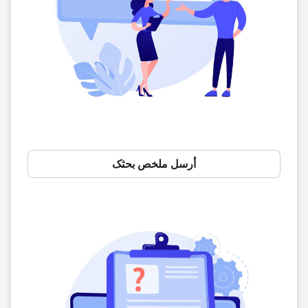
أرسل ملخص بحثک