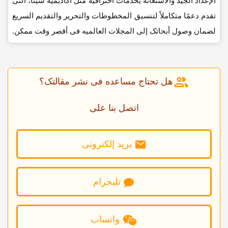
الإعداد الجید والاستعانه بخدمات احترافیه مثل أکادیمیه سیتا، التی
تقدم دعمًا متکاملاً لتنسیق المخطوطات والتحریر والتقدیم السریع
لضمان وصول أبحاثک إلى المجلات العالمیه فی أقصر وقت ممکن.
هل تحتاج مساعده فی نشر مقالتک؟
اتصل بنا على
برید إلکترونی
تلیجرام
واتساب