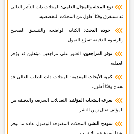
نوع المجله والمجال العلمی:
المجلات ذات التأثیر العالی
قد تستغرق وقتًا أطول من المجلات التخصصیه.
جوده البحث:
الکتابه الواضحه والتنسیق الصحیح
والرسوم الدقیقه تسرّع القبول.
توفر المراجعین:
العثور على مراجعین مؤهلین قد یؤخر
العملیه.
کمیه الأبحاث المقدمه:
المجلات ذات الطلب العالی قد
تحتاج وقتًا أطول.
سرعه استجابه المؤلف:
التعدیلات السریعه والدقیقه من
المؤلف تقلل زمن النشر.
نموذج النشر:
المجلات المفتوحه الوصول عاده ما توفر
نشرًا أسرع عبر الإنترنت.