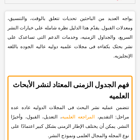
یواجه العدید من الباحثین تحدیات تتعلق بالوقت، والتنسیق،
ومعدلات القبول. یقدّم هذا الدلیل نظره شامله على خیارات النشر
السریع، والجداول الزمنیه، وخدمات الدعم التی تساعدک على
نشر بحثک بکفاءه فی مجلات علمیه دولیه عالیه الجوده باللغه
الإنجلیزیه.
فهم الجدول الزمنی المعتاد لنشر الأبحاث
العلمیه
تتضمن عملیه نشر البحث فی المجلات الدولیه عاده عده
مراحل: التقدیم،
المراجعه العلمیه
، التعدیل، القبول، وأخیرًا
النشر. یمکن أن یختلف الإطار الزمنی بشکل کبیر اعتمادًا على
نوع المجله والمجال العلمی ونموذج النشر.