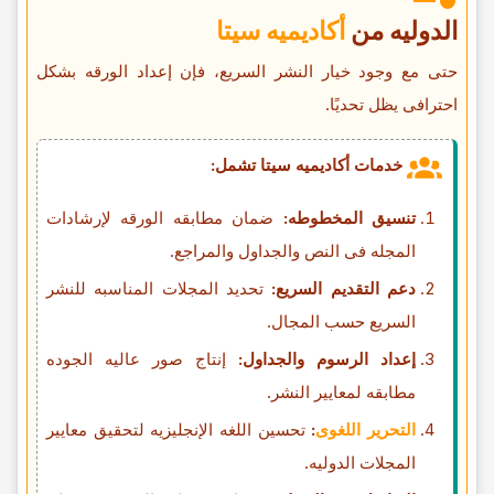
الدولیه من
أکادیمیه سیتا
حتى مع وجود خیار النشر السریع، فإن إعداد الورقه بشکل
احترافی یظل تحدیًا.
خدمات أکادیمیه سیتا تشمل:
تنسیق المخطوطه:
ضمان مطابقه الورقه لإرشادات
المجله فی النص والجداول والمراجع.
دعم التقدیم السریع:
تحدید المجلات المناسبه للنشر
السریع حسب المجال.
إعداد الرسوم والجداول:
إنتاج صور عالیه الجوده
مطابقه لمعاییر النشر.
التحریر اللغوی
:
تحسین اللغه الإنجلیزیه لتحقیق معاییر
المجلات الدولیه.