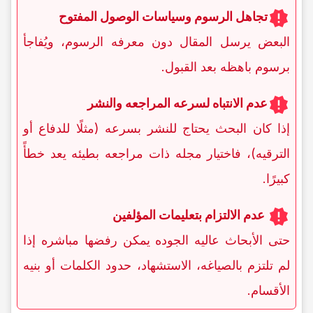
تجاهل الرسوم وسیاسات الوصول المفتوح
البعض یرسل المقال دون معرفه الرسوم، ویُفاجأ
برسوم باهظه بعد القبول.
عدم الانتباه لسرعه المراجعه والنشر
إذا کان البحث یحتاج للنشر بسرعه (مثلًا للدفاع أو
الترقیه)، فاختیار مجله ذات مراجعه بطیئه یعد خطأً
کبیرًا.
عدم الالتزام بتعلیمات المؤلفین
حتى الأبحاث عالیه الجوده یمکن رفضها مباشره إذا
لم تلتزم بالصیاغه، الاستشهاد، حدود الکلمات أو بنیه
الأقسام.