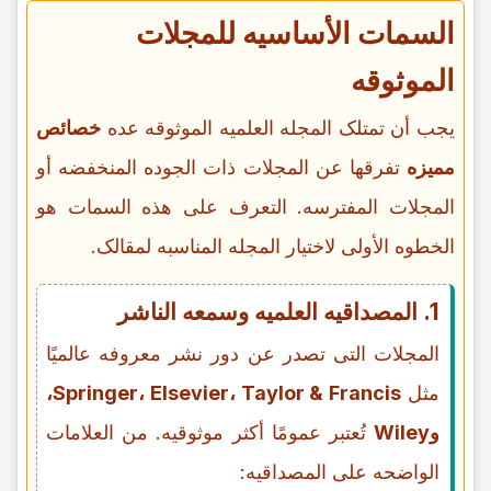
السمات الأساسیه للمجلات
الموثوقه
یجب أن تمتلک المجله العلمیه الموثوقه عده
خصائص
ممیزه
تفرقها عن المجلات ذات الجوده المنخفضه أو
المجلات المفترسه. التعرف على هذه السمات هو
الخطوه الأولى لاختیار المجله المناسبه لمقالک.
1. المصداقیه العلمیه وسمعه الناشر
المجلات التی تصدر عن دور نشر معروفه عالمیًا
مثل
Springer، Elsevier، Taylor & Francis،
وWiley
تُعتبر عمومًا أکثر موثوقیه. من العلامات
الواضحه على المصداقیه: