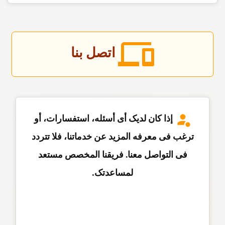
اتصل بنا
إذا کان لدیک أی أسئله، استفسارات، أو
ترغب فی معرفه المزید عن خدماتنا، فلا تتردد
فی التواصل معنا. فریقنا المخصص مستعد
لمساعدتک.