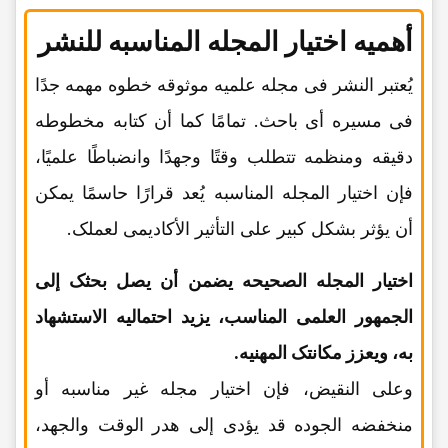
أهمیه اختیار المجله المناسبه للنشر
یُعتبر النشر فی مجله علمیه موثوقه خطوه مهمه جدًا
فی مسیره أی باحث. تمامًا کما أن کتابه مخطوطه
دقیقه ومنظمه تتطلب وقتًا وجهدًا وانضباطًا علمیًا،
فإن اختیار المجله المناسبه یُعد قرارًا حاسمًا یمکن
أن یؤثر بشکل کبیر على التأثیر الأکادیمی لعملک.
اختیار المجله الصحیحه یضمن أن یصل بحثک إلى
الجمهور العلمی المناسب، یزید احتمالیه الاستشهاد
به، ویعزز مکانتک المهنیه.
وعلى النقیض، فإن اختیار مجله غیر مناسبه أو
منخفضه الجوده قد یؤدی إلى هدر الوقت والجهد،