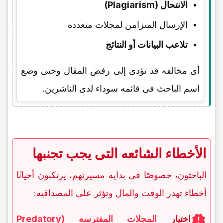
الانتحال (Plagiarism)
الإرسال المتزامن لمجلات متعدده
تلاعب البیانات أو النتائج
أی مخالفه قد تؤدی إلى رفض المقال وحتى وضع
اسم الباحث فی قائمه سوداء لدى الناشرین.
الأخطاء الشائعه التی یجب تجنبها
الباحثون، خصوصًا فی بدایه مسیرتهم، یرتکبون أحیانًا
أخطاء تهدر الوقت والمال وتؤثر على المصداقیه:
اختیار
المجلات المفترسه (Predatory