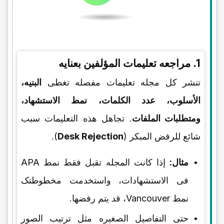
1. مراجعه تعلیمات المؤلفین بعنایه
تنشر کل مجله تعلیمات مفصله تغطی
البنیه،
الأسلوب، عدد الکلمات، نمط الاستشهاد،
ومتطلبات الملفات
. تجاهل هذه التعلیمات سبب
شائع للرفض المبکر (
Desk Rejection
).
مثال:
إذا کانت المجله تقبل فقط نمط APA
فی الاستشهادات، واستخدمت مخطوطتک
نمط Vancouver، قد یتم رفضها.
حتى التفاصیل الصغیره مثل ترتیب الصور