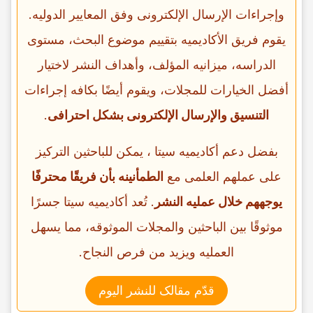
وإجراءات الإرسال الإلکترونی وفق المعاییر الدولیه.
یقوم فریق الأکادیمیه بتقییم موضوع البحث، مستوى
الدراسه، میزانیه المؤلف، وأهداف النشر لاختیار
أفضل الخیارات للمجلات، ویقوم أیضًا بکافه إجراءات
التنسیق والإرسال الإلکترونی بشکل احترافی
.
بفضل دعم أکادیمیه سیتا ، یمکن للباحثین الترکیز
على عملهم العلمی مع
الطمأنینه بأن فریقًا محترفًا
یوجههم خلال عملیه النشر
. تُعد أکادیمیه سیتا جسرًا
موثوقًا بین الباحثین والمجلات الموثوقه، مما یسهل
العملیه ویزید من فرص النجاح.
قدّم مقالک للنشر الیوم