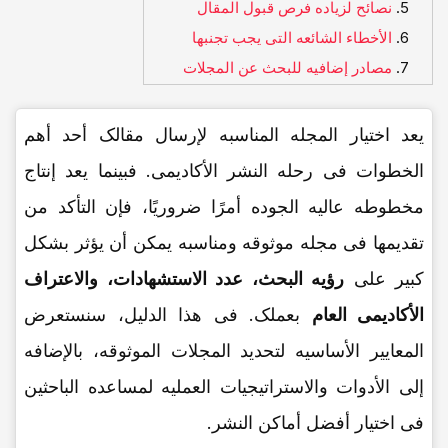
نصائح لزیاده فرص قبول المقال
الأخطاء الشائعه التی یجب تجنبها
مصادر إضافیه للبحث عن المجلات
یعد اختیار المجله المناسبه لإرسال مقالک أحد أهم
الخطوات فی رحله النشر الأکادیمی. فبینما یعد إنتاج
مخطوطه عالیه الجوده أمرًا ضروریًا، فإن التأکد من
تقدیمها فی مجله موثوقه ومناسبه یمکن أن یؤثر بشکل
کبیر على
رؤیه البحث، عدد الاستشهادات، والاعتراف
الأکادیمی العام
بعملک. فی هذا الدلیل، سنستعرض
المعاییر الأساسیه لتحدید المجلات الموثوقه، بالإضافه
إلى الأدوات والاستراتیجیات العملیه لمساعده الباحثین
فی اختیار أفضل أماکن النشر.