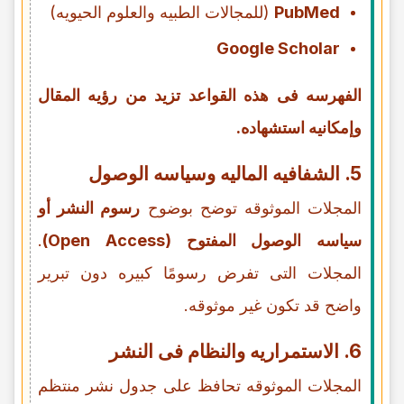
PubMed
(للمجالات الطبیه والعلوم الحیویه)
Google Scholar
الفهرسه فی هذه القواعد تزید من رؤیه المقال
وإمکانیه استشهاده.
5. الشفافیه المالیه وسیاسه الوصول
المجلات الموثوقه توضح بوضوح
رسوم النشر أو
سیاسه الوصول المفتوح (Open Access)
.
المجلات التی تفرض رسومًا کبیره دون تبریر
واضح قد تکون غیر موثوقه.
6. الاستمراریه والنظام فی النشر
المجلات الموثوقه تحافظ على جدول نشر منتظم