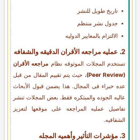
تاریخ طویل للنشر
جدول نشر منتظم
الالتزام بالمعاییر الدولیه
2. عملیه مراجعه الأقران الدقیقه والشفافه
تستخدم المجلات الموثوقه نظام
مراجعه الأقران
(Peer Review)
، حیث یتم تقییم المقال من قبل
عده خبراء فی المجال. هذا یضمن قبول الأبحاث
عالیه الجوده والمبتکره فقط. بعض المجلات تنشر
تفاصیل عملیه المراجعه على موقعها لتعزیز
الشفافیه.
3. مؤشرات التأثیر وأهمیه المجله