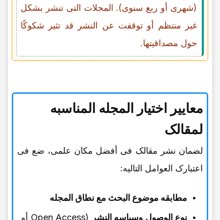
(شهری أو ربع سنوی). المجلات التی تنشر بشکل
غیر منتظم أو توقفت عن النشر قد تثیر شکوکًا
حول مصداقیتها.
معاییر اختیار المجله المناسبه
لمقالک
لضمان نشر مقالک فی أفضل مکان علمی، ضع فی
اعتبارک العوامل التالیه:
مطابقه موضوع البحث مع نطاق المجله
نوع الوصول وسیاسه النشر
(Open Access أو