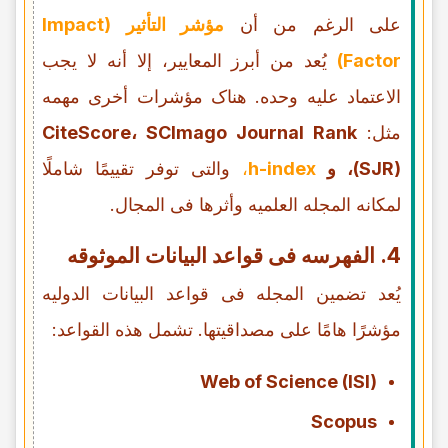
على الرغم من أن
مؤشر التأثیر (Impact
Factor)
یُعد من أبرز المعاییر، إلا أنه لا یجب
الاعتماد علیه وحده. هناک مؤشرات أخرى مهمه
مثل:
CiteScore، SCImago Journal Rank
(SJR)، و
h-index
،
والتی توفر تقییمًا شاملًا
لمکانه المجله العلمیه وأثرها فی المجال.
4. الفهرسه فی قواعد البیانات الموثوقه
یُعد تضمین المجله فی قواعد البیانات الدولیه
مؤشرًا هامًا على مصداقیتها. تشمل هذه القواعد:
Web of Science (ISI)
Scopus