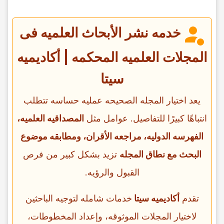
خدمه نشر الأبحاث العلمیه فی
المجلات العلمیه المحکمه | أکادیمیه
سیتا
یعد اختیار المجله الصحیحه عملیه حساسه تتطلب
انتباهًا کبیرًا للتفاصیل. عوامل مثل
المصداقیه العلمیه،
الفهرسه الدولیه، مراجعه الأقران، ومطابقه موضوع
البحث مع نطاق المجله
تزید بشکل کبیر من فرص
القبول والرؤیه.
تقدم
أکادیمیه سیتا
خدمات شامله لتوجیه الباحثین
لاختیار المجلات الموثوقه، وإعداد المخطوطات،