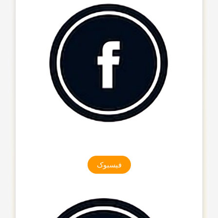
فیسبوک