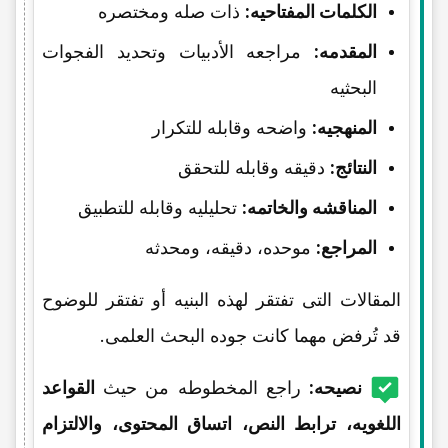
الکلمات المفتاحیه:
ذات صله ومختصره
المقدمه:
مراجعه الأدبیات وتحدید الفجوات
البحثیه
المنهجیه:
واضحه وقابله للتکرار
النتائج:
دقیقه وقابله للتحقق
المناقشه والخاتمه:
تحلیلیه وقابله للتطبیق
المراجع:
موحده، دقیقه، ومحدثه
المقالات التی تفتقر لهذه البنیه أو تفتقر للوضوح
قد تُرفض مهما کانت جوده البحث العلمی.
نصیحه:
راجع المخطوطه من حیث
القواعد
اللغویه، ترابط النص، اتساق المحتوى، والالتزام