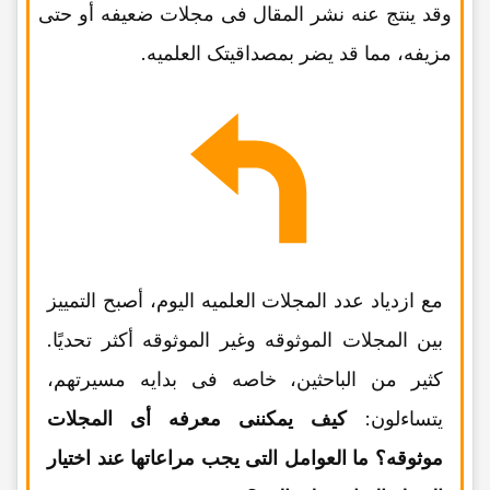
وقد ینتج عنه نشر المقال فی مجلات ضعیفه أو حتى
مزیفه، مما قد یضر بمصداقیتک العلمیه.
مع ازدیاد عدد المجلات العلمیه الیوم، أصبح التمییز
بین المجلات الموثوقه وغیر الموثوقه أکثر تحدیًا.
کثیر من الباحثین، خاصه فی بدایه مسیرتهم،
یتساءلون:
کیف یمکننی معرفه أی المجلات
موثوقه؟ ما العوامل التی یجب مراعاتها عند اختیار