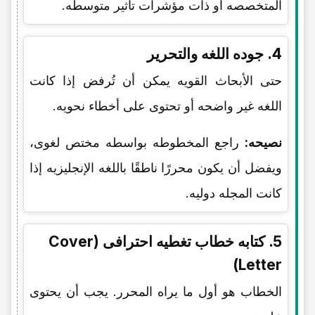
المتخصصه أو ذات مؤشرات تأثیر متوسطه.
4. جوده اللغه والتحریر
حتى الأبحاث القویه یمکن أن تُرفض إذا کانت
اللغه غیر واضحه أو تحتوی على أخطاء نحویه.
نصیحه:
راجع المخطوطه بواسطه مختص لغوی،
ویفضل أن یکون محررًا ناطقًا باللغه الإنجلیزیه إذا
کانت المجله دولیه.
5. کتابه خطاب تغطیه احترافی (Cover
Letter)
الخطاب هو أول ما یراه المحرر. یجب أن یحتوی