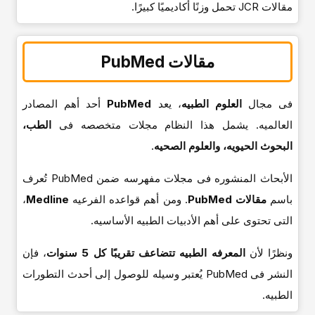
مقالات JCR تحمل وزنًا أکادیمیًا کبیرًا.
مقالات PubMed
فی مجال
العلوم الطبیه
، یعد
PubMed
أحد أهم المصادر
العالمیه. یشمل هذا النظام مجلات متخصصه فی
الطب،
البحوث الحیویه، والعلوم الصحیه
.
الأبحاث المنشوره فی مجلات مفهرسه ضمن PubMed تُعرف
باسم
مقالات PubMed
. ومن أهم قواعده الفرعیه
Medline
،
التی تحتوی على أهم الأدبیات الطبیه الأساسیه.
ونظرًا لأن
المعرفه الطبیه تتضاعف تقریبًا کل 5 سنوات
، فإن
النشر فی PubMed یُعتبر وسیله للوصول إلى أحدث التطورات
الطبیه.