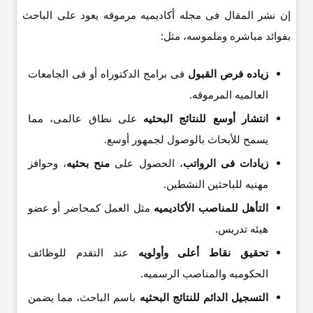
إن نشر المقال فی مجله أکادیمیه مرموقه یعود على الباحث
بفوائد مباشره وملموسه، مثل:
زیاده فرص القبول
فی برامج الدکتوراه أو فی الجامعات
العالمیه المرموقه.
انتشار أوسع للنتائج البحثیه
على نطاق عالمی، مما
یسمح للأبحاث بالوصول لجمهور أوسع.
زیادات فی الرواتب
، الحصول على
منح بحثیه
، وحوافز
مهنیه للباحثین النشطین.
التأهل للمناصب الأکادیمیه
مثل العمل کمحاضر أو عضو
هیئه تدریس.
تحقیق نقاط أعلى وأولویه
عند التقدم للوظائف
الحکومیه والمناصب الرسمیه.
التسجیل الدائم للنتائج البحثیه
باسم الباحث، مما یضمن