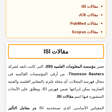
مقالات ISI
مقالات JCR
مقالات PubMed
مقالات Scopus
مقالات ISI
تعتبر
مؤسسه المعلومات العلمیه (ISI)
، التی کانت تابعه لشرکه
Thomson Reuters
، من أرقى المؤسسات العالمیه فی
مجال فهرسه المجلات. أی مجله تلتزم بالمعاییر العلمیه والفنیه
الصارمه یمکن إدراجها ضمن فهرس ISI، ویطلق على الأبحاث
المنشوره فیها اسم
مقالات ISI
.
المقیاس الأساسی الذی تستخدمه ISI هو
معامل التأثیر