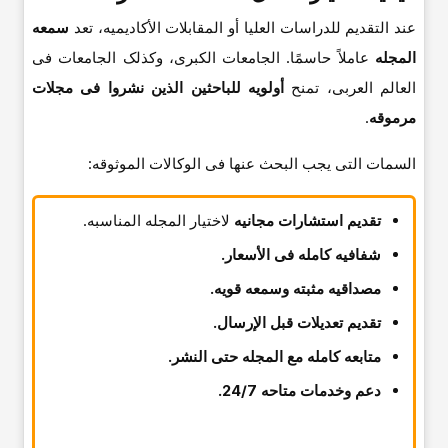
عند التقدیم للدراسات العلیا أو المقابلات الأکادیمیه، تعد
سمعه
المجله
عاملاً حاسمًا. الجامعات الکبرى، وکذلک الجامعات فی
العالم العربی، تمنح
أولویه للباحثین الذین نشروا فی مجلات
مرموقه
.
السمات التی یجب البحث عنها فی الوکالات الموثوقه:
تقدیم استشارات مجانیه
لاختیار المجله المناسبه.
شفافیه کامله فی الأسعار.
مصداقیه مثبته وسمعه قویه.
تقدیم تعدیلات قبل الإرسال.
متابعه کامله مع المجله حتى النشر.
دعم وخدمات متاحه 24/7.