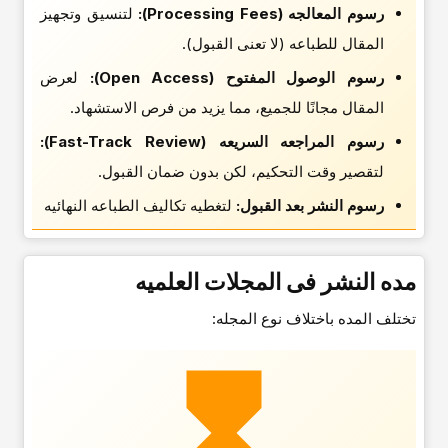
رسوم المعالجه (Processing Fees):
لتنسیق وتجهیز
المقال للطباعه (لا تعنی القبول).
رسوم الوصول المفتوح (Open Access):
لعرض
المقال مجانًا للجمیع، مما یزید من فرص الاستشهاد.
رسوم المراجعه السریعه (Fast-Track Review):
لتقصیر وقت التحکیم، لکن بدون ضمان القبول.
رسوم النشر بعد القبول:
لتغطیه تکالیف الطباعه النهائیه
مده النشر فی المجلات العلمیه
تختلف المده باختلاف نوع المجله: