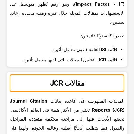
(Impact Factor - IF)
، وهو رقم یُظهر متوسط عدد
الاستشهادات بمقالات المجله خلال فتره زمنیه محدده (عاده
سنتین).
تصدر ISI سنویًا قائمتین:
قائمه ISI العامه
(بدون معامل تأثیر).
قائمه JCR
(تشمل المجلات التی لدیها معامل تأثیر).
مقالات JCR
المجلات المفهرسه فی قاعده بیانات
Journal Citation
Reports (JCR)
تعتبر من الأکثر
هیبهً
فی العالم الأکادیمی.
تخضع الأبحاث فیها إلى
مراجعه محکمه متعدده المراحل
،
والقبول فیها یتطلب أبحاثًا
أصلیه وعالیه الجوده
. ولهذا فإن