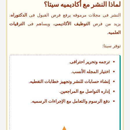
لماذا النشر مع أکادیمیه سیتا؟
النشر فی مجلات مرموقه یرفع فرص القبول فی
الدکتوراه
،
یزید من فرص
التوظیف الأکادیمی
، ویساهم فی
الترقیات
العلمیه
.
توفر سیتا:
ترجمه وتحریر احترافی.
اختیار المجله الأنسب.
إنشاء حسابات للنشر وتجهیز خطابات التغطیه.
إداره التواصل مع المراجعین.
دفع الرسوم والتعامل مع الإجراءات الرسمیه.