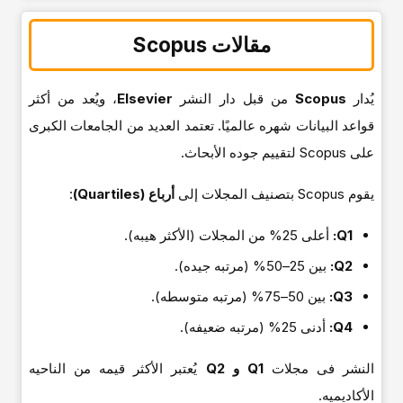
مقالات Scopus
یُدار
Scopus
من قبل دار النشر
Elsevier
، ویُعد من أکثر
قواعد البیانات شهره عالمیًا. تعتمد العدید من الجامعات الکبرى
على Scopus لتقییم جوده الأبحاث.
یقوم Scopus بتصنیف المجلات إلى
أرباع (Quartiles)
:
Q1:
أعلى 25% من المجلات (الأکثر هیبه).
Q2:
بین 25–50% (مرتبه جیده).
Q3:
بین 50–75% (مرتبه متوسطه).
Q4:
أدنى 25% (مرتبه ضعیفه).
النشر فی مجلات
Q1 و Q2
یُعتبر الأکثر قیمه من الناحیه
الأکادیمیه.