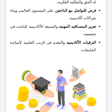
له الحق والملکیه الفکریه.
فرص للتواصل مع الباحثین
على المستوى العالمی وبناء
شراکات أکادیمیه.
تعزیز المصداقیه المهنیه
والسمعه الأکادیمیه للباحث فی
تخصصه.
الترقیات الأکادیمیه
والتقدم فی الرتب العلمیه لأساتذه
الجامعات.