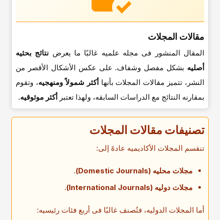
مقالات المجلات
المقال المنشور فی مجله علمیه غالبًا ما یعرض
نتائج بحثیه
أصلیه
بشکل مفصل وشفاف. على عکس الأشکال الأقصر من
النشر، تتمیز مقالات المجلات بأنها
أکثر شمولاً ومنهجیه
، وتقوم
بمقارنه النتائج مع الدراسات السابقه، ولهذا تعتبر
أکثر موثوقیه
.
تصنیفات مقالات المجلات
تنقسم المجلات الأکادیمیه عادهً إلى:
مجلات محلیه (Domestic Journals)
.
مجلات دولیه (International Journals)
.
أما المجلات الدولیه، فتُصنف غالبًا فی أربع فئات رئیسیه: