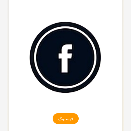
فیسبوک