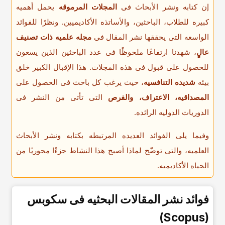
إن کتابه ونشر الأبحاث فی
المجلات المرموقه
یحمل أهمیه
کبیره للطلاب، الباحثین، والأساتذه الأکادیمیین. ونظرًا للفوائد
الواسعه التی یحققها نشر المقال فی
مجله علمیه ذات تصنیف
عالٍ
، شهدنا ارتفاعًا ملحوظًا فی عدد الباحثین الذین یسعون
للحصول على قبول فی هذه المجلات. هذا الإقبال الکبیر خلق
بیئه
شدیده التنافسیه
، حیث یرغب کل باحث فی الحصول على
المصداقیه، الاعتراف، والفرص
التی تأتی من النشر فی
الدوریات الدولیه الرائده.
وفیما یلی الفوائد العدیده المرتبطه بکتابه ونشر الأبحاث
العلمیه، والتی توضّح لماذا أصبح هذا النشاط جزءًا محوریًا من
الحیاه الأکادیمیه.
فوائد نشر المقالات البحثیه
فی سکوبس
(Scopus)