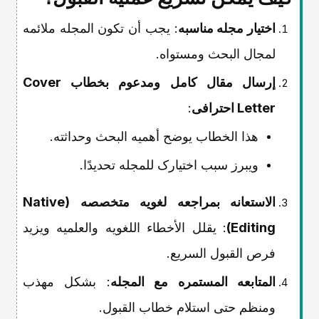
اختیار مجله مناسبه
: یجب أن تکون المجله ملائمه
لمجال البحث ومستواه.
إرسال مقال کامل ومدعوم بخطاب Cover
Letter احترافی
:
هذا الخطاب یوضح أهمیه البحث وحداثته.
ویبرز سبب اختیارک للمجله تحدیدًا.
الاستعانه بمراجعه لغویه متخصصه (Native
Editing)
: یقلل الأخطاء اللغویه والعلمیه ویزید
فرص القبول السریع.
المتابعه المستمره مع المجله
: بشکل مهذب
ومنظم حتى استلام خطاب القبول.