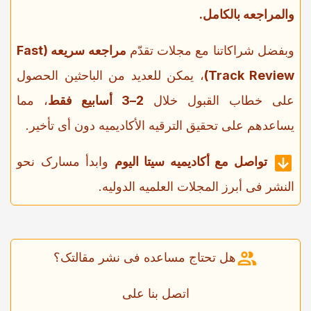
والمراجعه بالکامل.
وبفضل شراکاتنا مع مجلات تقدّم
مراجعه سریعه (Fast
Track Review)
، یمکن للعدید من الباحثین الحصول
على خطاب القبول خلال
2–3 أسابیع فقط
، مما
یساعدهم على تحقیق الترقیه الأکادیمیه دون أی تأخیر.
تواصل مع أکادیمیه سیتا الیوم
وابدأ مسارک نحو
النشر فی أبرز المجلات العلمیه الدولیه.
هل تحتاج مساعده فی نشر مقالتک؟
اتصل بنا على