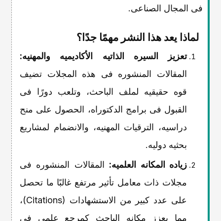
فی المجال الصناعی.
لماذا یعد هذا النشر مهمًا جدًا؟
تعزیز السیره الذاتیه الأکادیمیه والمهنیه:
المقالات المنشوره فی هذه المجلات تضیف
قوه حقیقیه لملف الباحث، وتلعب دورًا فی
القبول فی برامج الدکتوراه، الحصول على منح
دراسیه، الترقیات المهنیه، والانضمام لمشاریع
بحثیه دولیه.
زیاده المکانه العلمیه:
المقالات المنشوره فی
مجلات ذات معامل تأثیر مرتفع غالبًا ما تحصل
على عدد کبیر من الاستشهادات (Citations)،
مما یعزز مکانه الباحث کمرجع علمی فی