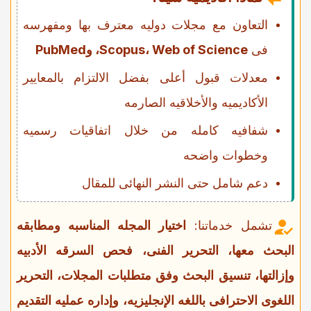
التعاون مع مجلات دولیه معترف بها ومفهرسه
فی
Scopus، Web of Science، وPubMed
معدلات قبول أعلى بفضل الالتزام بالمعاییر
الأکادیمیه والأخلاقیه الصارمه
شفافیه کامله من خلال اتفاقیات رسمیه
وخطوات واضحه
دعم شامل حتى النشر النهائی للمقال
تشمل خدماتنا:
اختیار المجله المناسبه ومطابقه
البحث معها، التحریر الفنی، فحص السرقه الأدبیه
وإزالتها، تنسیق البحث وفق متطلبات المجلات، التحریر
اللغوی الاحترافی باللغه الإنجلیزیه، وإداره عملیه التقدیم