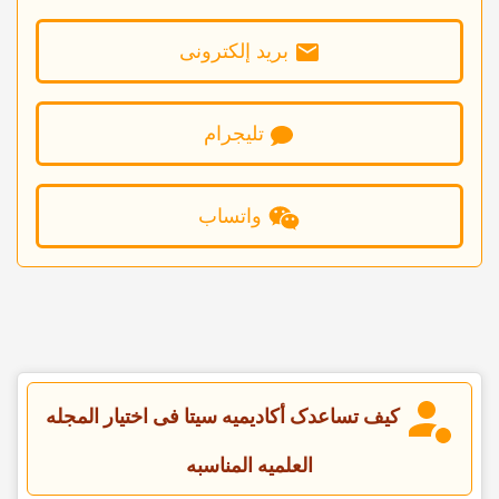
برید إلکترونی
تلیجرام
واتساب
کیف تساعدک أکادیمیه سیتا فی اختیار المجله
العلمیه المناسبه