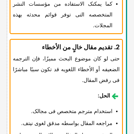
کما یمکنک الاستفاده من مؤسسات النشر
المتخصصه التی توفر قوائم محدثه بهذه
المجلات.
2. تقدیم مقال خالٍ من الأخطاء
حتى لو کان موضوع البحث ممیزًا، فإن الترجمه
الضعیفه أو الأخطاء اللغویه قد تکون سببًا مباشرًا
فی رفض المقال.
الحل:
استخدام مترجم متخصص فی مجالک.
مراجعه المقال بواسطه مدقق لغوی نیتف.