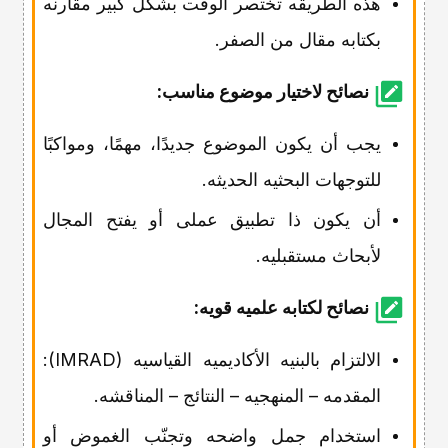
هذه الطریقه تختصر الوقت بشکل کبیر مقارنه
بکتابه مقال من الصفر.
نصائح لاختیار موضوع مناسب:
یجب أن یکون الموضوع جدیدًا، مهمًا، ومواکبًا
للتوجهات البحثیه الحدیثه.
أن یکون ذا تطبیق عملی أو یفتح المجال
لأبحاث مستقبلیه.
نصائح لکتابه علمیه قویه:
الالتزام بالبنیه الأکادیمیه القیاسیه (IMRAD):
المقدمه – المنهجیه – النتائج – المناقشه.
استخدام جمل واضحه وتجنّب الغموض أو