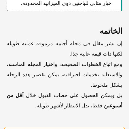
خیار مثالی للباحثین ذوی المیزانیه المحدوده.
الخاتمه
إن نشر مقال فی مجله أجنبیه مرموقه عملیه طویله
لکنها ذات قیمه عالیه جدًا.
ومع اتباع الخطوات الصحیحه، واختیار المجله المناسبه،
والاستعانه بخدمات احترافیه، یمکن تقصیر هذه الرحله
بشکل ملحوظ.
بل ویمکن الحصول على خطاب القبول خلال
أقل من
أسبوعین
فقط، بدل الانتظار لأشهر طویله.