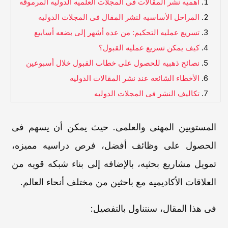
أهمیه نشر المقالات فی المجلات العلمیه الدولیه المرموقه
المراحل الأساسیه لنشر المقال فی المجلات الدولیه
تسریع عملیه التحکیم: من عده أشهر إلى بضعه أسابیع
کیف یمکن تسریع عملیه القبول؟
نصائح ذهبیه للحصول على خطاب القبول خلال أسبوعین
الأخطاء الشائعه عند نشر المقالات الدولیه
تکالیف النشر فی المجلات الدولیه
المستویین المهنی والعلمی. حیث یمکن أن یسهم فی
الحصول على وظائف أفضل، فرص دراسیه ممیزه،
تمویل مشاریع بحثیه، بالإضافه إلى بناء شبکه قویه من
العلاقات الأکادیمیه مع باحثین من مختلف أنحاء العالم.
فی هذا المقال، سنتناول بالتفصیل: