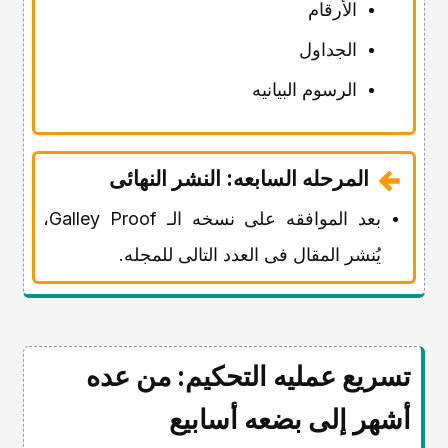
الأرقام
الجداول
الرسوم البیانیه
المرحله السابعه: النشر النهائی
بعد الموافقه على نسخه الـ Galley Proof،
یُنشر المقال فی العدد التالی للمجله.
تسریع عملیه التحکیم: من عده
أشهر إلى بضعه أسابیع