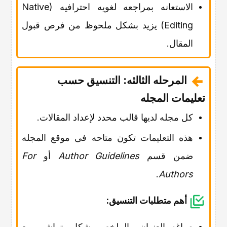
الاستعانه بمراجعه لغویه احترافیه (Native
Editing) یزید بشکل ملحوظ من فرص قبول
المقال.
المرحله الثالثه: التنسیق حسب
تعلیمات المجله
کل مجله لدیها قالب محدد لإعداد المقالات.
هذه التعلیمات تکون متاحه فی موقع المجله
ضمن قسم
Author Guidelines
أو
For
.
Authors
أهم متطلبات التنسیق:
صیاغه العنوان والملخص بشکل یتماشى مع