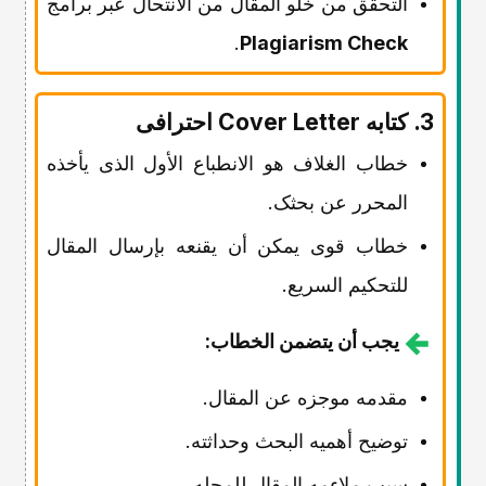
التحقق من خلو المقال من الانتحال عبر برامج
.
Plagiarism Check
3. کتابه Cover Letter احترافی
خطاب الغلاف هو الانطباع الأول الذی یأخذه
المحرر عن بحثک.
خطاب قوی یمکن أن یقنعه بإرسال المقال
للتحکیم السریع.
یجب أن یتضمن الخطاب:
مقدمه موجزه عن المقال.
توضیح أهمیه البحث وحداثته.
سبب ملاءمه المقال للمجله.