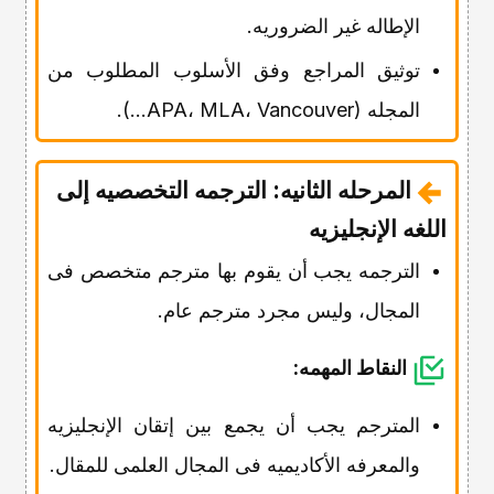
الإطاله غیر الضروریه.
توثیق المراجع وفق الأسلوب المطلوب من
المجله (APA، MLA، Vancouver...).
المرحله الثانیه: الترجمه التخصصیه إلى
اللغه الإنجلیزیه
الترجمه یجب أن یقوم بها مترجم متخصص فی
المجال، ولیس مجرد مترجم عام.
النقاط المهمه:
المترجم یجب أن یجمع بین إتقان الإنجلیزیه
والمعرفه الأکادیمیه فی المجال العلمی للمقال.