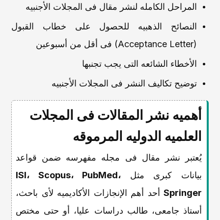
المراحل الکامله لنشر مقال فی المجلات الأجنبیه
النصائح الذهبیه للحصول على خطاب القبول
(Acceptance Letter) فی أقل من أسبوعین
الأخطاء الشائعه التی یجب تجنبها
توضیح تکالیف النشر فی المجلات الأجنبیه
أهمیه نشر المقالات فی المجلات
العلمیه الدولیه المرموقه
یُعتبر نشر مقال فی مجله مفهرسه ضمن قواعد
بیانات کبرى مثل
ISI، Scopus، PubMed،
Springer
أحد أهم الإنجازات الأکادیمیه لأی باحث،
أستاذ جامعی، طالب دراسات علیا، أو حتى مختص