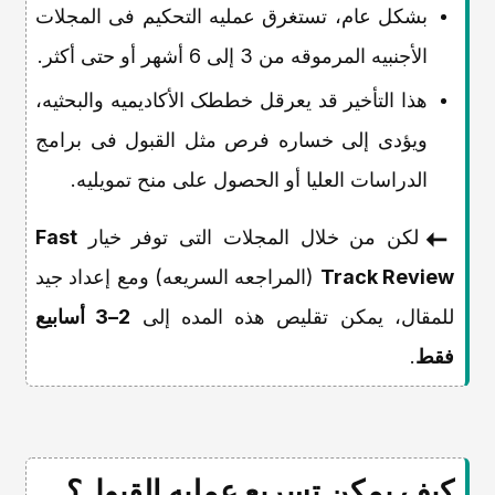
بشکل عام، تستغرق عملیه التحکیم فی المجلات
الأجنبیه المرموقه من 3 إلى 6 أشهر أو حتى أکثر.
هذا التأخیر قد یعرقل خططک الأکادیمیه والبحثیه،
ویؤدی إلى خساره فرص مثل القبول فی برامج
الدراسات العلیا أو الحصول على منح تمویلیه.
لکن من خلال المجلات التی توفر خیار
Fast
Track Review
(المراجعه السریعه) ومع إعداد جید
للمقال، یمکن تقلیص هذه المده إلى
2–3 أسابیع
فقط
.
کیف یمکن تسریع عملیه القبول؟