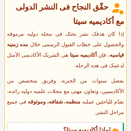
حقّق النجاح فی النشر الدولی
مع أکادیمیه سیتا
إذا کان هدفک نشر بحثک فی مجله دولیه مرموقه
والحصول على خطاب القبول الرسمی خلال
مده زمنیه
قیاسیه
، فإن
أکادیمیه سیتا
هی الشریک الأکادیمی الأمثل
لدعمک فی هذه الرحله.
بفضل سنوات من الخبره، وفریق متخصص من
الأکادیمیین، وتعاون مهنی مع مجلات علمیه دولیه رائده،
نقدّم للباحثین عملیه
منظمه، شفافه، وموثوقه
فی جمیع
مراحل النشر.
لماذا أکادیمیه سیتا؟