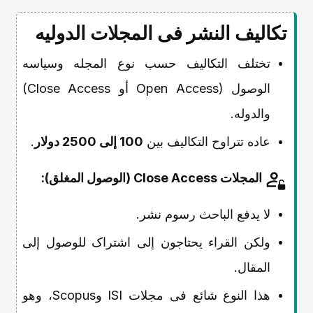
تکالیف النشر فی المجلات الدولیه
تختلف التکالیف حسب نوع المجله وسیاسه
الوصول (Open Access أو Close Access)
والدوله.
عاده تتراوح التکالیف بین
100 إلى 2500 دولار
.
المجلات Close Access (الوصول المغلق):
لا یدفع الباحث رسوم نشر.
ولکن القراء یحتاجون إلى اشتراک للوصول إلى
المقال.
هذا النوع شائع فی مجلات ISI وScopus، وهو