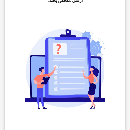
أرسل ملخص بحثک