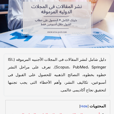
دلیل شامل لنشر المقالات فی المجلات الأجنبیه المرموقه (ISI،
Scopus، PubMed، Springer). تعرف على مراحل النشر
خطوه بخطوه، النصائح الذهبیه للحصول على القبول فی
أسبوعین، تکالیف النشر، وأهم الأخطاء التی یجب تجنبها
لتحقیق نجاح أکادیمی عالمی.
المحتويات
]
[