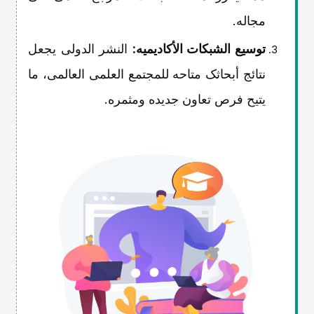
مجاله.
توسیع الشبکات الأکادیمیه:
النشر الدولی یجعل
نتائج أبحاثک متاحه للمجتمع العلمی العالمی، ما
یتیح فرص تعاون جدیده ومثمره.