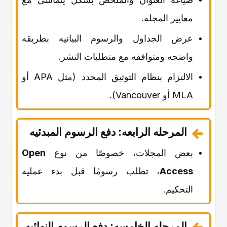
معاییر المجله.
عرض الجداول والرسوم البیانیه بطریقه
واضحه ومتوافقه مع متطلبات النشر.
الالتزام بنظام التوثیق المحدد (مثل APA أو
MLA أو Vancouver).
المرحله الرابعه: دفع الرسوم المبدئیه
بعض المجلات، خصوصًا من نوع
Open
Access
، تطلب رسومًا قبل بدء عملیه
التحکیم.
المرحله الخامسه: دفع الرسوم النهائیه