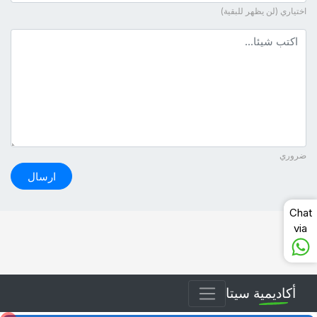
اختياري (لن يظهر للبقية)
نص التعليق
ضروري
ارسال
Chat
via
أكاديمية سيتا