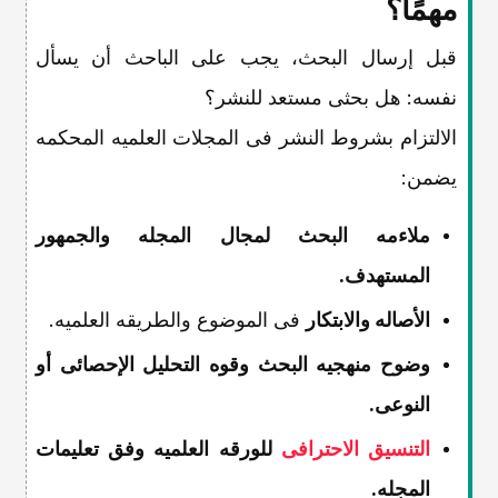
مهمًا؟
قبل إرسال البحث، یجب على الباحث أن یسأل
نفسه: هل بحثی مستعد للنشر؟
الالتزام بشروط النشر فی المجلات العلمیه المحکمه
یضمن:
ملاءمه البحث لمجال المجله والجمهور
المستهدف.
الأصاله والابتکار
فی الموضوع والطریقه العلمیه.
وضوح منهجیه البحث وقوه التحلیل الإحصائی أو
النوعی.
التنسیق الاحترافی
للورقه العلمیه وفق تعلیمات
المجله.