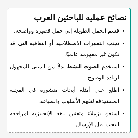
نصائح عملیه للباحثین العرب
قسم الجمل الطویله إلى جمل قصیره وواضحه.
تجنب التعبیرات الاصطلاحیه أو الثقافیه التی قد
تکون غیر مفهومه عالمیًا.
استخدم
الصوت النشط
بدلاً من المبنی للمجهول
لزیاده الوضوح.
اطلع على أمثله أبحاث منشوره فی المجله
المستهدفه لتفهم الأسلوب والصیاغه.
استعن بزملاء متقنین للغه الإنجلیزیه لمراجعه
البحث قبل الإرسال.