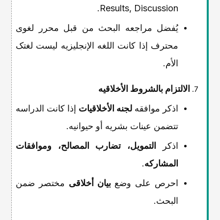
Results, Discussion.
یُفضل مراجعه البحث من قبل محرر لغوی
محترف إذا کانت اللغه الإنجلیزیه لیست لغتک
الأم.
الالتزام بالشروط الأخلاقیه
اذکر موافقه
لجنه الأخلاقیات
إذا کانت الدراسه
تتضمن عینات بشریه أو حیوانیه.
اذکر
التمویل، تضارب المصالح، وموافقات
المشارکه
.
احرص على وضع
بیان أخلاقی
مختصر ضمن
البحث.