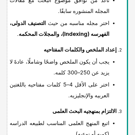
تأکد من توافق موضوع البحث مع مقالات
المجله المنشوره سابقًا.
اختر مجله مناسبه من حیث
التصنیف الدولی،
الفهرسه (Indexing)، والمجلات المحکمه
.
إعداد الملخص والکلمات المفتاحیه
یجب أن یکون الملخص واضحًا وشاملًا، عادهً لا
یزید عن 250–300 کلمه.
اختر على الأقل 4–5 کلمات مفتاحیه باللغتین
العربیه والإنجلیزیه.
الالتزام بمنهجیه البحث العلمی
اتبع المنهج العلمی المناسب لطبیعه الدراسه
(کمیه أو نوعیه).