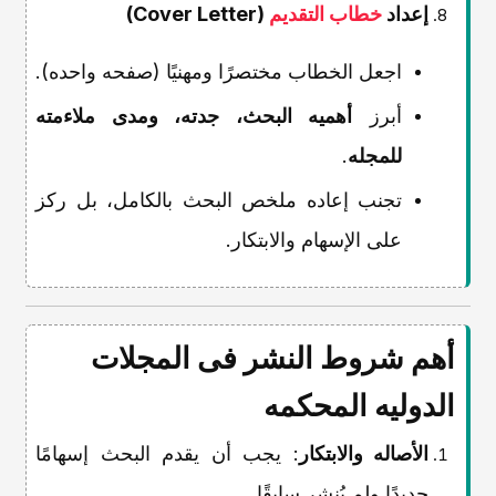
إعداد
خطاب التقدیم
(Cover Letter)
اجعل الخطاب مختصرًا ومهنیًا (صفحه واحده).
أبرز
أهمیه البحث، جدته، ومدى ملاءمته
للمجله
.
تجنب إعاده ملخص البحث بالکامل، بل رکز
على الإسهام والابتکار.
أهم شروط النشر فی المجلات
الدولیه المحکمه
الأصاله والابتکار
: یجب أن یقدم البحث إسهامًا
جدیدًا ولم یُنشر سابقًا.