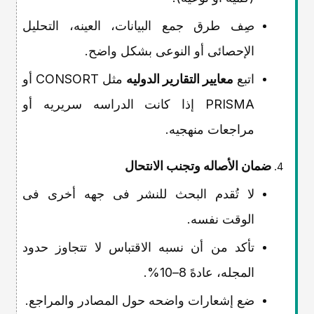
صِف طرق جمع البیانات، العینه، التحلیل
الإحصائی أو النوعی بشکل واضح.
اتبع
معاییر التقاریر الدولیه
مثل CONSORT أو
PRISMA إذا کانت الدراسه سریریه أو
مراجعات منهجیه.
ضمان الأصاله وتجنب الانتحال
لا تُقدم البحث للنشر فی جهه أخرى فی
الوقت نفسه.
تأکد من أن نسبه الاقتباس لا تتجاوز حدود
المجله، عادهً 8–10%.
ضع إشعارات واضحه حول المصادر والمراجع.