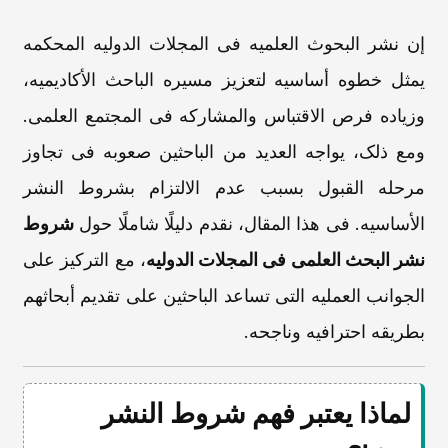
إن نشر البحوث العلمیه فی المجلات الدولیه المحکمه
یمثل خطوه أساسیه لتعزیز مسیره الباحث الأکادیمیه،
وزیاده فرص الاقتباس والمشارکه فی المجتمع العلمی.
ومع ذلک، یواجه العدید من الباحثین صعوبه فی تجاوز
مرحله القبول بسبب عدم الالتزام بشروط النشر
الأساسیه. فی هذا المقال، نقدم دلیلًا شاملًا حول
شروط
نشر البحث العلمی فی المجلات الدولیه
، مع الترکیز على
الجوانب العملیه التی تساعد الباحثین على تقدیم أبحاثهم
بطریقه احترافیه وناجحه.
لماذا یعتبر فهم شروط النشر