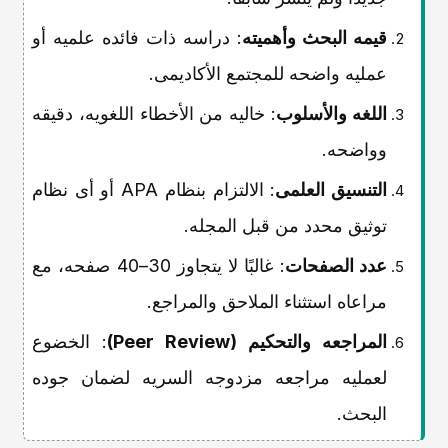
قیمه البحث وأهمیته
: دراسه ذات فائده علمیه أو
عملیه واضحه للمجتمع الأکادیمی.
اللغه والأسلوب
: خالیه من الأخطاء اللغویه، دقیقه
وواضحه.
التنسیق العلمی
: الالتزام بنظام APA أو أی نظام
توثیق محدد من قبل المجله.
عدد الصفحات
: غالبًا لا یتجاوز 30–40 صفحه، مع
مراعاه استثناء الملاحق والمراجع.
المراجعه والتحکیم (Peer Review)
: الخضوع
لعملیه مراجعه مزدوجه السریه لضمان جوده
البحث.