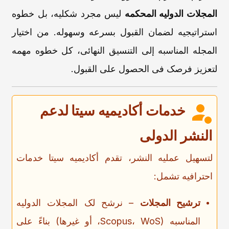
المجلات الدولیه المحکمه
لیس مجرد شکلیه، بل خطوه
استراتیجیه لضمان القبول بسرعه وسهوله. من اختیار
المجله المناسبه إلى التنسیق النهائی، کل خطوه مهمه
لتعزیز فرصک فی الحصول على القبول.
خدمات أکادیمیه سیتا
لدعم
النشر الدولی
لتسهیل عملیه النشر، تقدم أکادیمیه سیتا
خدمات
احترافیه تشمل:
ترشیح المجلات
– نرشح لک المجلات الدولیه
المناسبه (Scopus، WoS، أو غیرها) بناءً على