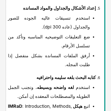
إعداد الأشکال والجداول والمواد المسانده
استخدم تنسیقات عالیه الجوده للصور
والجداول (عاده 300 dpi).
ضع التعلیقات التوضیحیه المناسبه وتأکد من
تسلسل الأرقام.
أرفق الملفات المسانده بشکل منفصل إذا
طلبت المجله.
کتابه البحث بلغه سلیمه واحترافیه
استخدم
لغه واضحه وبسیطه
، وتجنب الجمل
الطویله والمصطلحات المعقده إن أمکن.
اتبع
هیکل IMRaD
: Introduction, Methods,