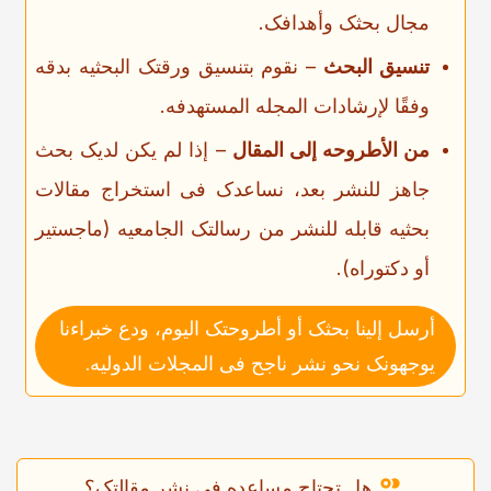
مجال بحثک وأهدافک.
تنسیق البحث
– نقوم بتنسیق ورقتک البحثیه بدقه
وفقًا لإرشادات المجله المستهدفه.
من الأطروحه إلى المقال
– إذا لم یکن لدیک بحث
جاهز للنشر بعد، نساعدک فی استخراج مقالات
بحثیه قابله للنشر من رسالتک الجامعیه (ماجستیر
أو دکتوراه).
أرسل إلینا بحثک أو أطروحتک الیوم، ودع خبراءنا
یوجهونک نحو نشر ناجح فی المجلات الدولیه
.
هل تحتاج مساعده فی نشر مقالتک؟