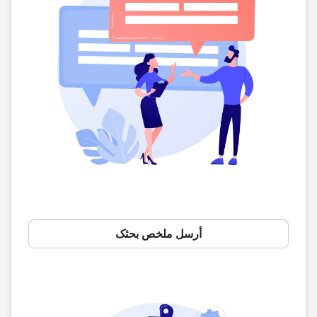
أرسل ملخص بحثک