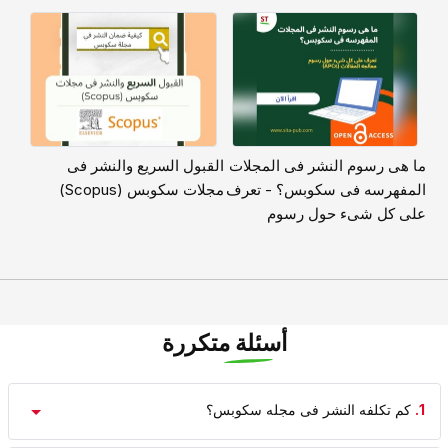
ما هی رسوم النشر فی المجلات
القبول السریع والنشر فی
المفهرسه فی سکوبس؟ - تعرف
مجلات سکوبس (Scopus)
على کل شیء حول رسوم
معالجه المقالات (APCs)
أسئلة متكررة
1.
کم تکلفه النشر فی مجله سکوبس؟