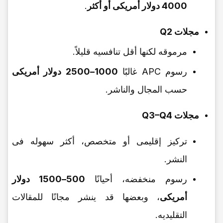
4000 دولار أمریکی أو أکثر
.
مجلات Q2
مرموقه لکنها أقل تنافسیه قلیلاً.
رسوم APC غالبًا
1000–2500 دولار أمریکی
حسب المجال والناشر.
مجلات Q3–Q4
ترکیز إقلیمی أو متخصص، أکثر سهوله فی
النشر.
رسوم منخفضه، أحیانًا
500–1500 دولار
أمریکی
، وبعضها قد ینشر مجانًا للمقالات
التقلیدیه.