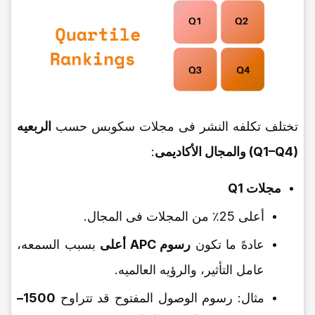
تختلف تکلفه النشر فی مجلات سکوبس حسب
الربعیه
(Q1–Q4) والمجال الأکادیمی
:
مجلات Q1
أعلى 25٪ من المجلات فی المجال.
عادهً ما تکون
رسوم APC أعلى
بسبب السمعه،
عامل التأثیر، والرؤیه العالمیه.
مثال: رسوم الوصول المفتوح قد تتراوح
1500–