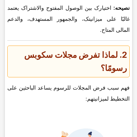
نصیحه:
اختیارک بین الوصول المفتوح والاشتراک یعتمد
غالبًا على میزانیتک، والجمهور المستهدف، والدعم
المالی المتاح.
2. لماذا تفرض مجلات سکوبس
رسومًا؟
فهم سبب فرض المجلات للرسوم یساعد الباحثین على
التخطیط لمیزانیتهم: