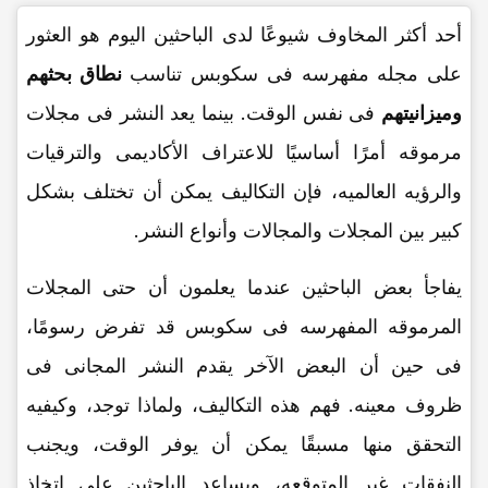
أحد أکثر المخاوف شیوعًا لدى الباحثین الیوم هو العثور
على مجله مفهرسه فی سکوبس تناسب
نطاق بحثهم
ومیزانیتهم
فی نفس الوقت. بینما یعد النشر فی مجلات
مرموقه أمرًا أساسیًا للاعتراف الأکادیمی والترقیات
والرؤیه العالمیه، فإن التکالیف یمکن أن تختلف بشکل
کبیر بین المجلات والمجالات وأنواع النشر.
یفاجأ بعض الباحثین عندما یعلمون أن حتى المجلات
المرموقه المفهرسه فی سکوبس قد تفرض رسومًا،
فی حین أن البعض الآخر یقدم النشر المجانی فی
ظروف معینه. فهم هذه التکالیف، ولماذا توجد، وکیفیه
التحقق منها مسبقًا یمکن أن یوفر الوقت، ویجنب
النفقات غیر المتوقعه، ویساعد الباحثین على اتخاذ