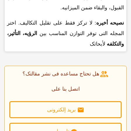
القبول، والبقاء ضمن المیزانیه.
نصیحه أخیره
: لا ترکز فقط على تقلیل التکالیف. اختر
المجله التی توفر التوازن المناسب بین
الرؤیه، التأثیر،
والتکلفه
لأبحاثک
هل تحتاج مساعده فی نشر مقالتک؟
اتصل بنا على
برید إلکترونی