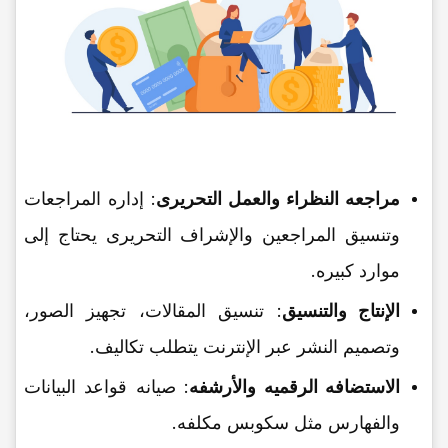
مراجعه النظراء والعمل التحریری
: إداره المراجعات
وتنسیق المراجعین والإشراف التحریری یحتاج إلى
موارد کبیره.
الإنتاج والتنسیق
: تنسیق المقالات، تجهیز الصور،
وتصمیم النشر عبر الإنترنت یتطلب تکالیف.
الاستضافه الرقمیه والأرشفه
: صیانه قواعد البیانات
والفهارس مثل سکوبس مکلفه.