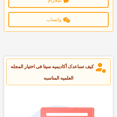
تلیجرام
واتساب
کیف تساعدک أکادیمیه سیتا فی اختیار المجله
العلمیه المناسبه