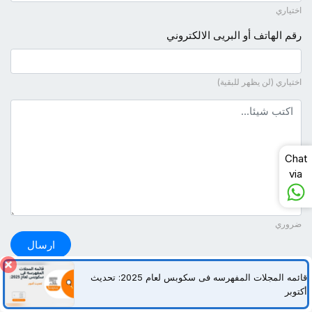
اختياري
رقم الهاتف أو البريى الالكتروني
اختياري (لن يظهر للبقية)
نص التعليق
Chat
via
ضروري
ارسال
قائمه المجلات المفهرسه فی سکوبس لعام 2025: تحدیث
أ
أکتوبر
I