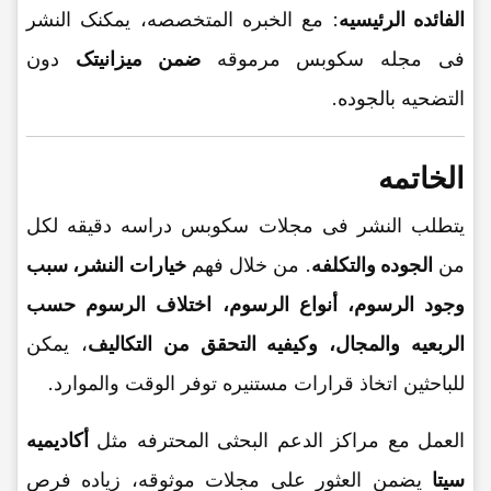
الفائده الرئیسیه
: مع الخبره المتخصصه، یمکنک النشر
فی مجله سکوبس مرموقه
ضمن میزانیتک
دون
التضحیه بالجوده.
الخاتمه
یتطلب النشر فی مجلات سکوبس دراسه دقیقه لکل
من
الجوده والتکلفه
. من خلال فهم
خیارات النشر، سبب
وجود الرسوم، أنواع الرسوم، اختلاف الرسوم حسب
الربعیه والمجال، وکیفیه التحقق من التکالیف
، یمکن
للباحثین اتخاذ قرارات مستنیره توفر الوقت والموارد.
العمل مع مراکز الدعم البحثی المحترفه مثل
أکادیمیه
سیتا
یضمن العثور على مجلات موثوقه، زیاده فرص