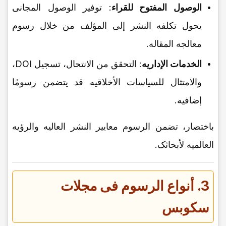
الوصول المفتوح للقراء
: توفیر الوصول المجانی
یحول تکلفه النشر إلى المؤلف من خلال رسوم
معالجه المقاله.
الخدمات الإداریه
: التحقق من الانتحال، تسجیل DOI،
والامتثال للسیاسات الأخلاقیه قد یتضمن رسومًا
إضافیه.
باختصار، تضمن الرسوم معاییر النشر العالیه والرؤیه
العالمیه لأبحاثک.
3. أنواع الرسوم فی مجلات
سکوبس