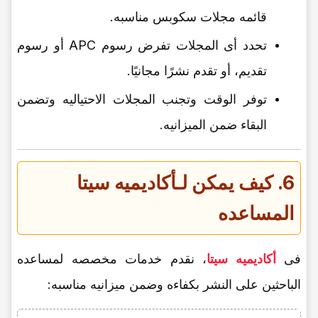
قائمه مجلات سکوبس مناسبه.
تحدد أی المجلات تفرض رسوم APC أو رسوم
تقدیم، أو تقدم نشرًا مجانیًا.
توفر الوقت وتجنب المجلات الاحتیالیه وتضمن
البقاء ضمن المیزانیه.
6. کیف یمکن لـ
أکادیمیه سیتا
المساعده
فی
أکادیمیه سیتا
، نقدم خدمات مخصصه لمساعده
الباحثین على النشر بکفاءه وضمن میزانیه مناسبه: