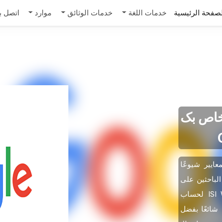
صفحة الرئيسية
خدمات اللغة
خدمات الوثائق
موارد
اتصل بن
مل الـ h-index الخاص بک
h-in) من أکثر المعاییر شیوعًا
الباحثین على
قواعد بیانات مثل Scopus وISI Web of Science لحساب
، أصبح Google Scholar خیارًا شائعًا بفضل