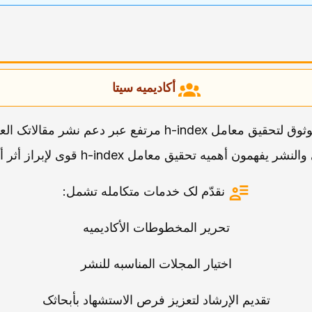
أکادیمیه سیتا
أکادیمیه سیتا هی شریکک الموثوق لتحقیق معامل h-index مرت
شر یفهمون أهمیه تحقیق معامل h-index قوی لإبراز أثر أبحاثک.
نقدّم لک خدمات متکامله تشمل:
تحریر المخطوطات الأکادیمیه
اختیار المجلات المناسبه للنشر
تقدیم الإرشاد لتعزیز فرص الاستشهاد بأبحاثک