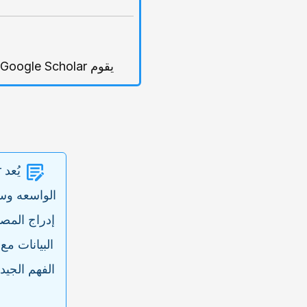
یقوم Google Scholar بتحدیث بیاناته باستمرار. لذا من المهم مراجعه معامل h بشکل دوری للتأکد من دقته.
الواسعه وسه
إدراج المصا
البیانات مع