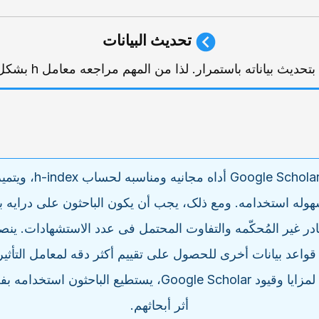
تحدیث البیانات
یُعد Google Scholar أداه مجان
وله استخدامه. ومع ذلک، یجب أن یکون الباحثون على درایه 
در غیر المُحکّمه والتفاوت المحتمل فی عدد الاستشهادات. ین
 قواعد بیانات أخرى للحصول على تقییم أکثر دقه لمعامل التأثی
الفهم الجید لمزایا وقیود Google Scholar، یستطیع الباحثون است
أثر أبحاثهم.