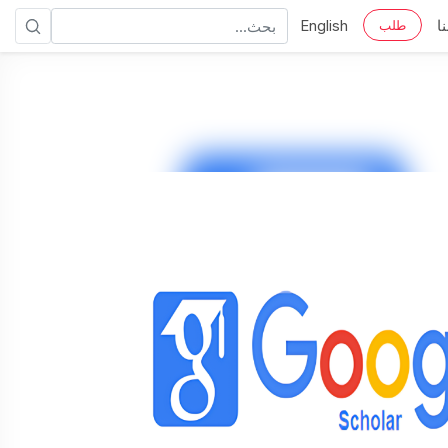
ا
English
طلب