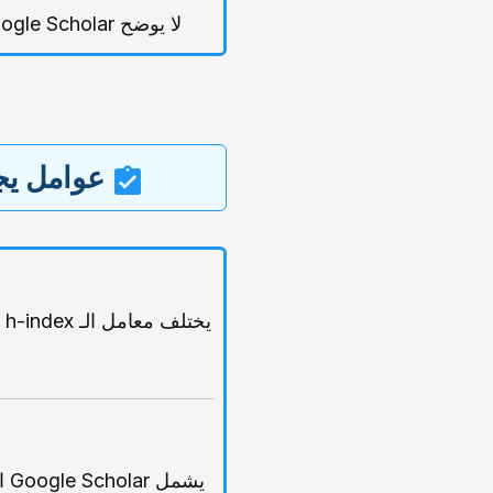
لا یوضح Google Scholar منهجیات الفهرسه أو تفاصیل المصادر بدقه، مما قد یصعّب تقییم موثوقیه البیانات.
عوامل یجب أ
ی
یشمل Google Scholar الاستشهادات الذاتیه، لذلک ینبغی على الباحثین الانتباه لعدم المبالغه فی الاستشهاد الذاتی.