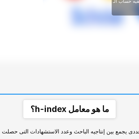
یه حساب الـ
ما هو معامل h-index؟
h-i هو مقیاس عددی یجمع بین إنتاجیه الباحث وعدد الاستشهادات التی حصل