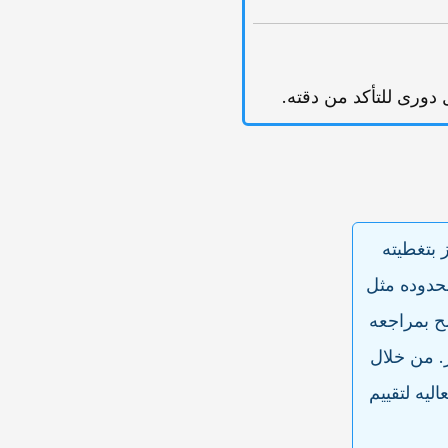
یه ومناسبه لحساب h-index، ویتمیز بتغطیته
بحدوده مثل
صح بمراجعه
ر. من خلال
خدامه بفعالیه لتقییم