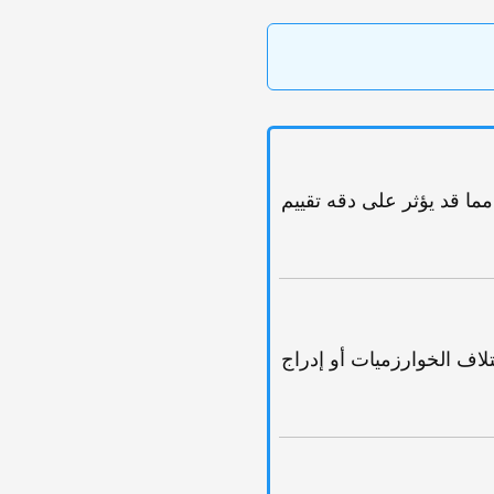
یه، مما قد یؤثر على دقه تقییم
یانات أخرى بسبب اختلاف الخوارزمیات أو إدراج