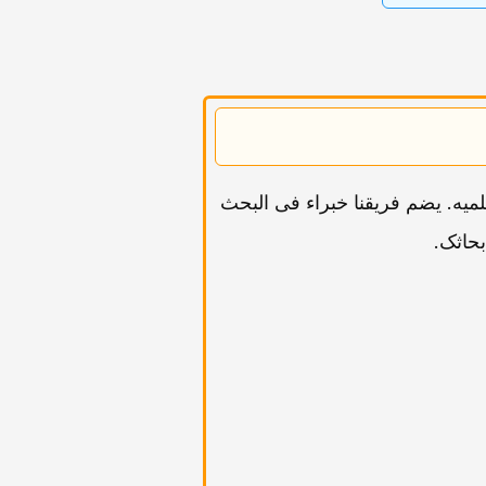
فع عبر دعم نشر مقالاتک العلمیه. یضم فریقنا خبراء فی البحث