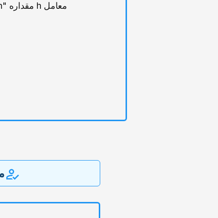
معامل h مقداره "h"، فهذا یعنی أن لدیه "h" منشورات حصل کل منها على "h" استشهادات أو أکثر.
ممی