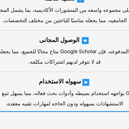
وی Google Scholar على مجموعه واسعه من المنشورات الأکادیمیه، بما یشمل
الجامعیه، مما یجعله مناسبًا للباحثین من مختلف التخصصات.
الوصول المجانی
على عکس قواعد البیانات المدفوعه، فإن Google Scholar متاح مج
قد لا تتوفر لدیهم اشتراکات مکلفه.
سهوله الاستخدام
یتمیز Google Scholar بواجهه استخدام بسیطه وأدوات بحث فعاله، مما یسهل
الاستشهادات بسهوله ودون الحاجه لمهارات تقنیه معقده.