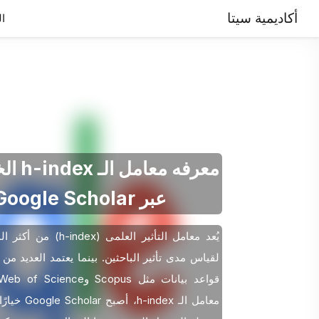
أكاديمية سيتا
ال
معرفه معا
عبر Google Scholar
یُعد معامل التأثیر العلمی (dex
لقیاس مدى تأثیر الباحثین. بینما یعتمد العدید من 
معامل الـ h-index