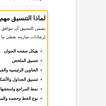
لماذا التنسیق مهم
یضمن التنسیق أن تتوافق 
إرشادات صارمه تغطی ما ی
هیکل صفحه العنوان
تنسیق الملخص
العناوین الرئیسیه والف
تنسیق الجداول والأشک
نمط المراجع واستشهادا
نوع الخط وحجمه والم