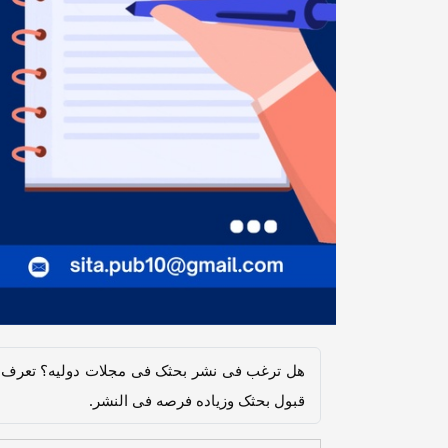
هل ترغب فی نشر بحثک فی مجلات دولیه؟ تعرف عل
قبول بحثک وزیاده فرصه فی النشر.