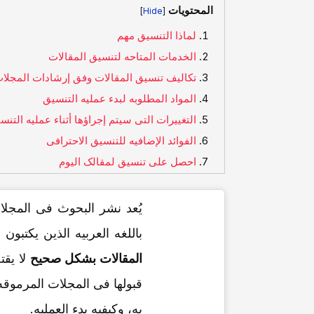
المحتويات
]
[
لماذا التنسیق مهم
الخدمات المتاحه لتنسیق المقالات
تکالیف تنسیق المقالات وفق إرشادات المجلا
المواد المطلوبه لبدء عملیه التنسیق
التغییرات التی سیتم إجراؤها أثناء عملیه التنس
الفوائد الإضافیه للتنسیق الاحترافی
احصل على تنسیق لمقالک الیوم
یُعد نشر البحوث فی المجلات
باللغه العربیه الذین یکتبون
المقالات بشکل صحیح
لا یقت
قبولها فی المجلات المرموقه
به، وکیفیه بدء العملیه.