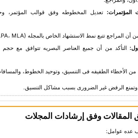
 المؤتمرات:
تعدیل المخطوطه وفق قوالب المؤتمر، وحد
 المراجع تتبع نمط الاستشهاد الخاص بالمجله (APA، MLA، شیکاغو، فانکوفر، إلخ).
ول:
التأکد من أن جمیع العناصر البصریه تتوافق مع حجم ال
من الأخطاء الطفیفه فی التنسیق، وتوحید الخطوط، والمسافات،
وتمنع الرفض غیر الضروری بسبب مشاکل التنسیق.
 المقالات وفق إرشادات المجلات
 عده عوامل: