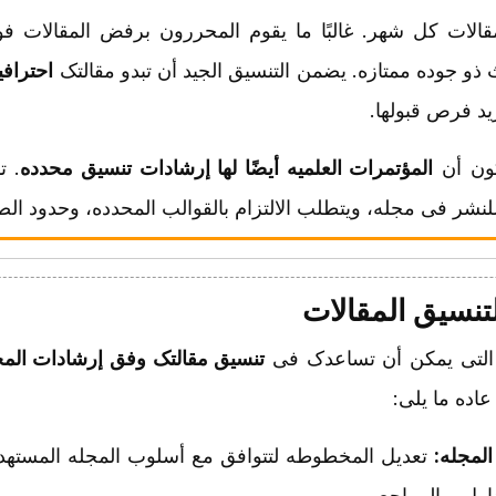
الات کل شهر. غالبًا ما یقوم المحررون برفض المقالات فورً
 ذو جوده ممتازه. یضمن التنسیق الجید أن تبدو مقالتک
احترافی
ید فرص قبولها.
رکون أن
المؤتمرات العلمیه أیضًا لها إرشادات تنسیق محدده
. ت
لنشر فی مجله، ویتطلب الالتزام بالقوالب المحدده، وحدود ال
تنسیق المقالات
 التی یمکن أن تساعدک فی
تنسیق مقالتک وفق إرشادات المج
عاده ما یلی:
لمجله:
تعدیل المخطوطه لتتوافق مع أسلوب المجله المستهد
اول، والمراجع.