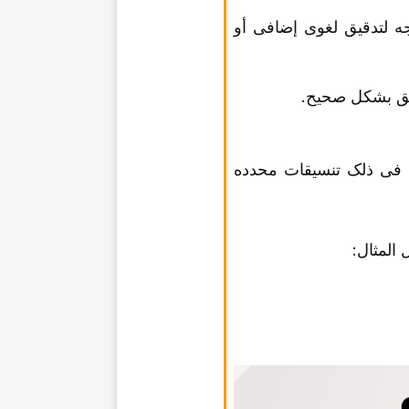
جه لتدقیق لغوی إضافی أو
ا فی ذلک تنسیقات محدده
 المثال: