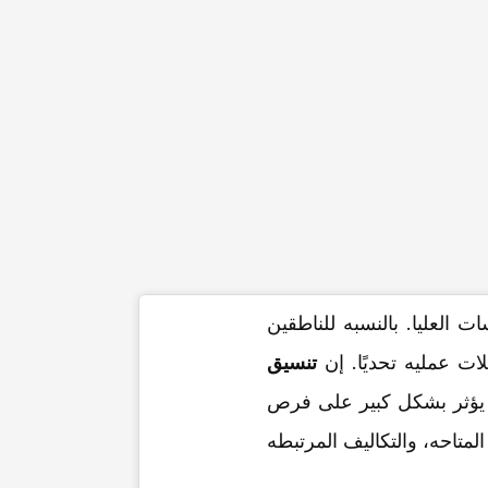
 العلیا. بالنسبه للناطقین
لات عملیه تحدیًا. إن
تنسیق
 یؤثر بشکل کبیر على فرص
متاحه، والتکالیف المرتبطه