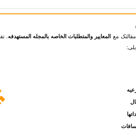
مقالتک مع
المعاییر والمتطلبات الخاصه بالمجله المستهدفه
. تق
لی:
رعیه
ال
تها
سافات