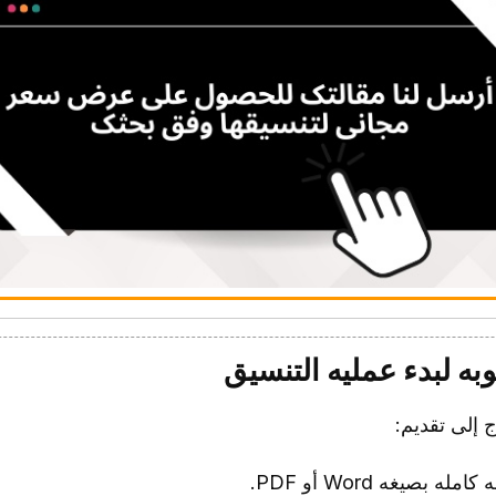
به لبدء عملیه التنسیق
 إلى تقدیم:
 بصیغه Word أو PDF.