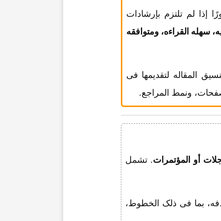
ا إذا لم تلتزم بإرشادات
ه، سهله القراءه، ومتوافقه
نسیق المقاله لتقدیمها فی
صفحات، ونمط المراجع.
لات أو المؤتمرات
. تشمل
فه، بما فی ذلک الخطوط،