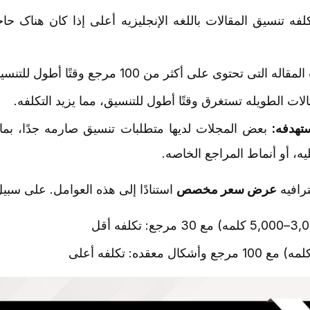
فه تنسیق المقالات باللغه الإنجلیزیه أعلى إذا کان هناک حا
تی تحتوی على أکثر من 100 مرجع وقتًا أطول للتنسیق بشکل صحیح.
لات الطویله تستغرق وقتًا أطول للتنسیق، مما یزید التکلفه.
تهدفه:
بعض المجلات لدیها متطلبات تنسیق صارمه جدًا، بم
لیه، أو أنماط المراجع الخاصه.
ترافیه
عرض سعر مخصص
استنادًا إلى هذه العوامل. على سبیل