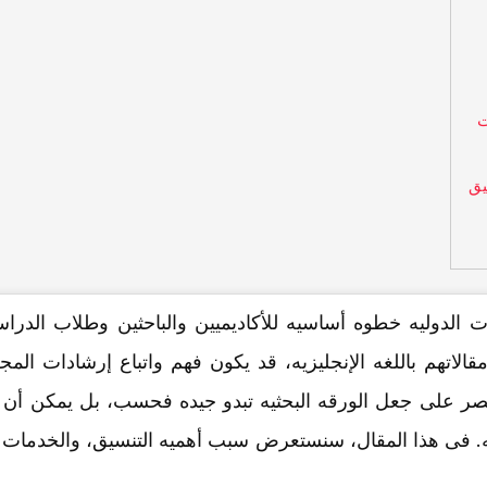
ت
یق
 الدولیه خطوه أساسیه للأکادیمیین والباحثین وطلاب الدراسات
 مقالاتهم باللغه الإنجلیزیه، قد یکون فهم واتباع إرشادات المج
صر على جعل الورقه البحثیه تبدو جیده فحسب، بل یمکن أن
. فی هذا المقال، سنستعرض سبب أهمیه التنسیق، والخدمات ال