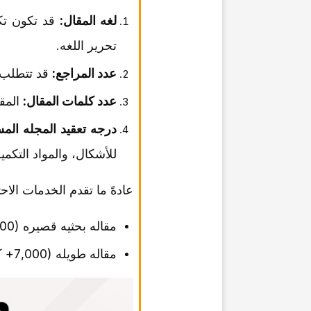
لغه المقال:
قد تکون تکل
تحریر اللغه.
عدد المراجع:
قد تتطلب المقاله ال
عدد کلمات المقال:
المقا
درجه تعقید المجله المس
للأشکال، والمواد التکمی
عادهً ما تقدم الخدمات الاح
مقاله بحثیه قصیره (3,000–5,000 کلمه) مع 30 مرجع: تکلفه أقل
مقاله طویله (7,000+ کلمه) مع 100 مرجع وأشکال معقده: تکلفه أعلى