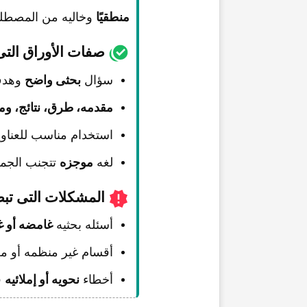
منطقیًا
وخالیه من المصطلح
صفات الأوراق التی
سؤال
بحثی واضح
وهدف
مقدمه، طرق، نتائج، وم
استخدام مناسب للعناوی
لغه
موجزه
تتجنب الجمل
المشکلات التی تبط
أسئله بحثیه
غامضه أو غی
أقسام غیر منظمه أو م
أخطاء
نحویه أو إملائیه
ق