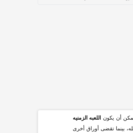
 یمکن أن یکون
اللعبه الزمنیه
ه، بینما تقضی أوراق أخرى