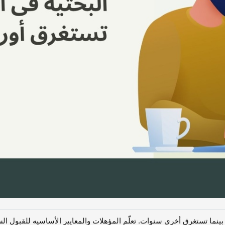
ما تستغرق أخرى سنوات. تعلّم المؤهلات والمعاییر الأساسیه للقبول السریع فی مج