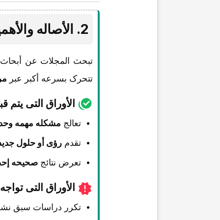
2. الأصاله والأهمیه
تبحث المجلات عن أبحا
تتحرک بسرعه أکبر عبر
مر
الأوراق التی یتم قب
تعالج
مشکله مهمه وحدی
تقدم
رؤى أو حلول جدید
تعرض نتائج
صحیحه إحصائ
الأوراق التی تواج
تکرر دراسات سبق نشره