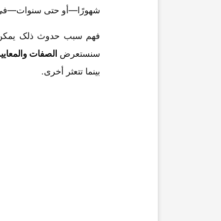
شهورًا—أو حتى سنوات—فی م
فهم سبب حدوث ذلک یمکن
سنستعرض
الصفات والمعاییر
بینما تتعثر أخرى.