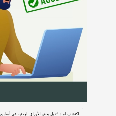
اکتشف لماذا تُقبل بعض الأوراق البحثیه فی أسابیع بین