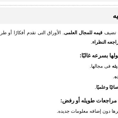
ث تضیف
قیمه للمجال العلمی
. الأوراق التی تقدم أفکارًا أو طرق
اجعه النظراء
.
ولها بسرعه غالبًا:
ثه
فی مجالها.
ه
.
یًا وعلمیًا
.
ه مراجعات طویله أو رفض:
ا دون إضافه معلومات جدیده.