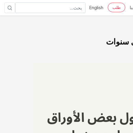
ا
English
طلب
ى سنوات