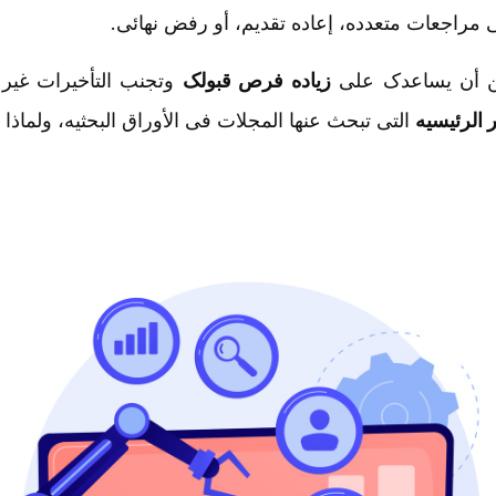
راجعات متعدده، إعاده تقدیم، أو رفض نهائی.
 أن یساعدک على
زیاده فرص قبولک
وتجنب التأخیرات غیر 
 الرئیسیه
التی تبحث عنها المجلات فی الأوراق البحثیه، ولماذ