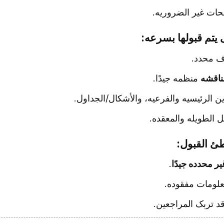
ات غیر الضروریه.
 یتم قبولها بسرعه:
 محدد.
ناقشه
منظمه جیدًا.
ن الرئیسیه والفرعیه، والأشکال/الجداول.
 الطویله والمعقده.
ئ القبول:
ر محدده جیدًا
.
علومات مفقوده.
د تربک المراجعین.