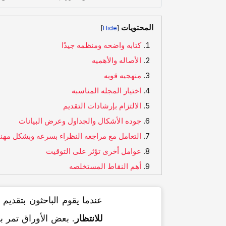
المحتويات
]
[
کتابه واضحه ومنظمه جیدًا
الأصاله والأهمیه
منهجیه قویه
اختیار المجله المناسبه
الالتزام بإرشادات التقدیم
جوده الأشکال والجداول وعرض البیانات
التعامل مع مراجعه النظراء بسرعه وبشکل مهن
عوامل أخرى تؤثر على التوقیت
أهم النقاط المستخلصه
عندما یقوم الباحثون بتقدیم
للانتظار
. بعض الأوراق تمر 