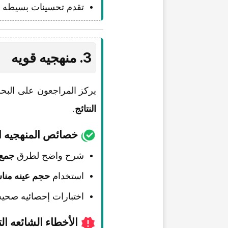
تقدم تحسینات بسیطه قد
3. منهجیه قویه
یرکز المراجعون على البح
النتائج
.
خصائص المنهجیه ال
شرح واضح لطرق
جمع 
استخدام
حجم عینه من
اختبارات إحصائیه صحیحه
الأخطاء الشائعه ال