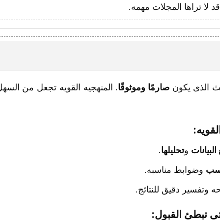
 لا تراها المجلات مهمه.
ث الذی یکون
صارمًا وموثوقًا
. المنهجیه القویه تجعل من السه
قویه:
البیانات
و
تحلیلها
.
اسب
وضوابط مناسبه.
 وتفسیر دقیق للنتائج.
تی تبطئ القبول: