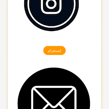
إنستغرام