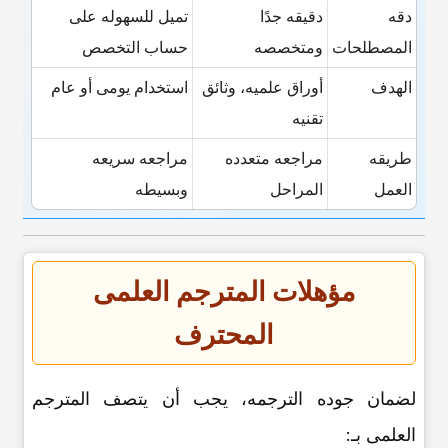
دقه
دقیقه جدًا
تمیل للسهوله على
المصطلحات
ومتخصصه
حساب التخصص
الهدف
أوراق علمیه، وثائق
استخدام یومی أو عام
تقنیه
طریقه
مراجعه متعدده
مراجعه سریعه
العمل
المراحل
وبسیطه
مؤهلات المترجم العلمی
المحترف
لضمان جوده الترجمه، یجب أن یتصف المترجم
العلمی بـ: