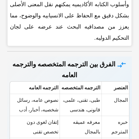
وأسلوب الکتابه الأکادیمیه یمکنهم نقل المعنى الأصلی
بشکل دقیق مع الحفاظ على الانسیابیه والوضوح، مما
یعزز من مصداقیه البحث عند عرضه على لجان
التحکیم الدولیه.
الفرق بین الترجمه المتخصصه والترجمه
العامه
العنصر
الترجمه المتخصصه
الترجمه العامه
المجال
طبی، تقنی، علمی،
نصوص عامه، رسائل
قانونی، هندسی
شخصیه، أخبار، أدب
خبره
معرفه عمیقه
إتقان لغوی دون
المترجم
بالمجال
تخصص تقنی