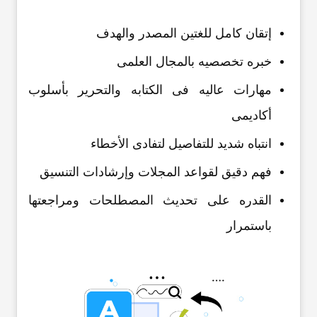
إتقان کامل للغتین المصدر والهدف
خبره تخصصیه بالمجال العلمی
مهارات عالیه فی الکتابه والتحریر بأسلوب
أکادیمی
انتباه شدید للتفاصیل لتفادی الأخطاء
فهم دقیق لقواعد المجلات وإرشادات التنسیق
القدره على تحدیث المصطلحات ومراجعتها
باستمرار