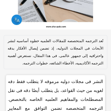
تُعد الترجمه المتخصصه للمقالات العلمیه خطوه أساسیه لنشر
الأبحاث فی المجلات الدولیه، إذ تضمن إیصال الأفکار بدقه
واحترافیه إلى جمهور عالمی. فی هذا المقال، نستعرض أهمیه
الترجمه الأکادیمیه، الأخطاء الشائعه، خطوات الترجمه.
النشر فی مجلات دولیه مرموقه لا یتطلب فقط دقه
لغویه من حیث القواعد، بل یتطلب أیضًا دقه فی نقل
المصطلحات والمفاهیم العلمیه الخاصه بالتخصص.
الترجمه المتخصصه تضمن التوافق مع المعاییر