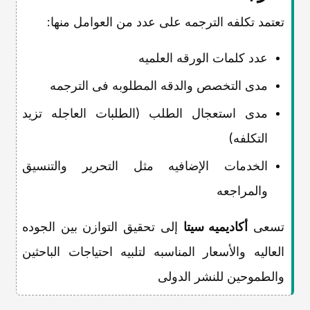
تعتمد تکلفه الترجمه على عدد من العوامل منها:
عدد کلمات الورقه العلمیه
مدى التخصص والدقه المطلوبه فی الترجمه
مدى استعجال الطلب (الطلبات العاجله تزید
التکلفه)
الخدمات الإضافیه مثل التحریر والتنسیق
والمراجعه
تسعى
أکادیمیه سیتا
إلى تحقیق التوازن بین الجوده
العالیه والأسعار المناسبه لتلبیه احتیاجات الباحثین
والطموحین للنشر الدولی