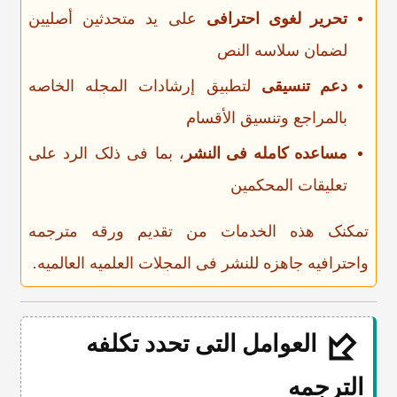
تحریر لغوی احترافی
على ید متحدثین أصلیین
لضمان سلاسه النص
دعم تنسیقی
لتطبیق إرشادات المجله الخاصه
بالمراجع وتنسیق الأقسام
مساعده کامله فی النشر
، بما فی ذلک الرد على
تعلیقات المحکمین
تمکنک هذه الخدمات من تقدیم ورقه مترجمه
واحترافیه جاهزه للنشر فی المجلات العلمیه العالمیه.
العوامل التی تحدد تکلفه
الترجمه