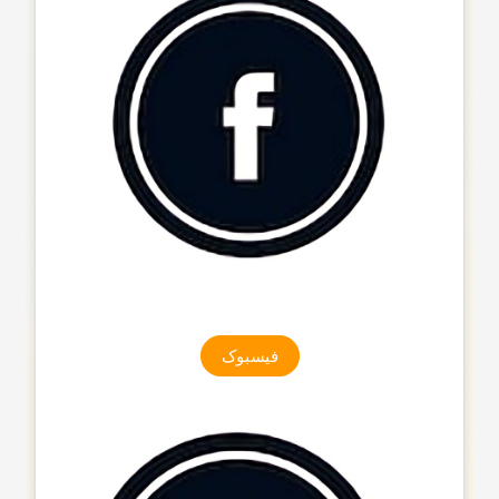
فیسبوک