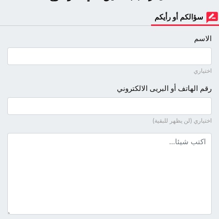
سؤالكم أو رأيكم
الاسم
اختياري
رقم الهاتف أو البريى الالكتروني
اختياري (لن يظهر للبقية)
نص التعليق