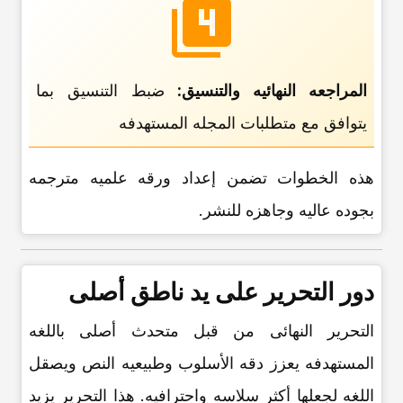
المراجعه النهائیه والتنسیق:
ضبط التنسیق بما
یتوافق مع متطلبات المجله المستهدفه
هذه الخطوات تضمن إعداد ورقه علمیه مترجمه
بجوده عالیه وجاهزه للنشر.
دور التحریر على ید ناطق أصلی
التحریر النهائی من قبل متحدث أصلی باللغه
المستهدفه یعزز دقه الأسلوب وطبیعیه النص ویصقل
اللغه لجعلها أکثر سلاسه واحترافیه. هذا التحریر یزید