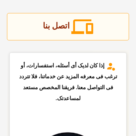
اتصل بنا
إذا کان لدیک أی أسئله، استفسارات، أو
ترغب فی معرفه المزید عن خدماتنا، فلا تتردد
فی التواصل معنا. فریقنا المخصص مستعد
لمساعدتک.