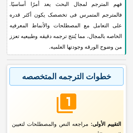
فهم المترجم لمجال البحث یعد أمرًا أساسیًا.
فالمترجم المتمرس فی تخصصک یکون أکثر قدره
على التعامل مع المصطلحات والأنماط المعرفیه
الخاصه بالمجال، مما یُنتج ترجمه دقیقه وطبیعیه تعزز
من وضوح الورقه وجودتها العلمیه.
خطوات الترجمه المتخصصه
التقییم الأولی:
مراجعه النص والمصطلحات لتعیین