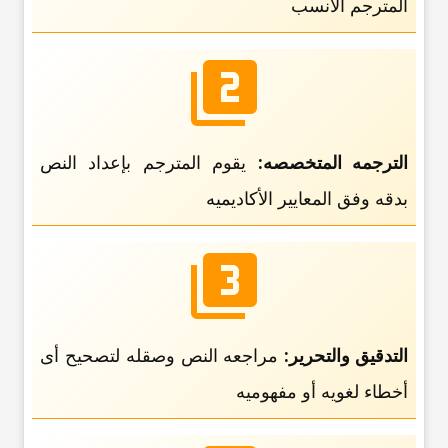
المترجم الأنسب
الترجمه المتخصصه:
یقوم المترجم بإعداد النص
بدقه وفق المعاییر الأکادیمیه
التدقیق والتحریر:
مراجعه النص وصقله لتصحیح أی
أخطاء لغویه أو مفهومیه