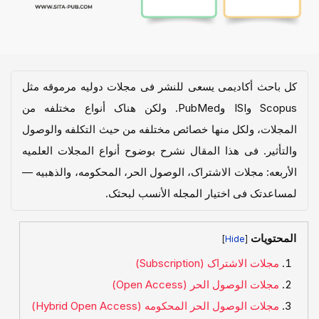
کل باحث أکادیمی یسعى للنشر فی مجلات دولیه مرموقه مثل
Scopus وISI وPubMed. ولکن هناک أنواع مختلفه من
المجلات، ولکل منها خصائص مختلفه من حیث التکلفه والوصول
والتأثیر. فی هذا المقال نشرح بوضوح أنواع المجلات العلمیه
الأربعه: مجلات الاشتراک، الوصول الحر، المحکومه، والذهبیه —
لمساعدتک فی اختیار المجله الأنسب لبحثک.
المحتويات
]
[
مجلات الاشتراک (Subscription)
مجلات الوصول الحر (Open Access)
مجلات الوصول الحر المحکومه (Hybrid Open Access)