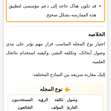
قد تکون هناک حاجه إلى دعم مؤسسی لتطبیق
هذه الممارسه بشکل صحیح.
الخلاصه
اختیار نوع المجله المناسب قرار مهم یؤثر على مدى
وصول أبحاثک، وتکلفه النشر، وکیفیه استخدام نتائجک
العلمیه.
إلیک مقارنه سریعه بین النماذج المختلفه:
نوع المجله
وصول
تکلفه
الرؤیه
المستخدمون
القارئ
المؤلف
الشائعون