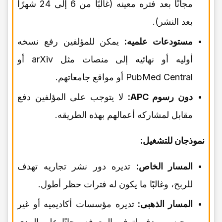
مجانًا بعد فتره معینه (غالبًا من 6 إلى 24 شهرًا
بعد النشر).
مستودعات علمیه:
یمکن للمؤلفین رفع نسخه
أولیه أو نهائیه إلى منصات مثل arXiv أو
PubMed Central أو مواقع جامعاتهم.
دون رسوم APC:
لا یتوجب على المؤلفین دفع
مقابل لمشارکه أعمالهم بهذه الطریقه.
نموذجان للتشغیل:
المسار الخاص:
تدیره دور نشر تجاریه تهدف
للربح، وغالبًا ما یکون له فترات حظر أطول.
المسار الذهبی:
تدیره مؤسسات أکادیمیه أو غیر
ربحیه، ویهدف لتوفیر المعرفه مجانًا على المدى