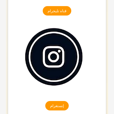
قناه تلیجرام
إنستغرام