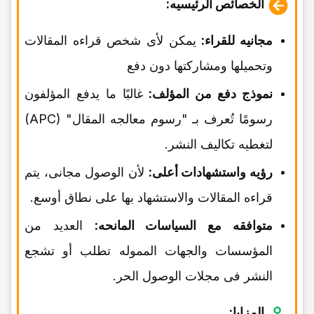
الخصائص الرئیسیه:
مجانیه للقراء:
یمکن لأی شخص قراءه المقالات
وتحمیلها ومشارکتها دون دفع
نموذج دفع من المؤلف:
غالبًا ما یدفع المؤلفون
رسومًا تُعرف بـ "رسوم معالجه المقال" (APC)
لتغطیه تکالیف النشر.
رؤیه واستشهادات أعلى:
لأن الوصول مجانی، یتم
قراءه المقالات والاستشهاد بها على نطاق أوسع.
متوافقه مع السیاسات المانحه:
العدید من
المؤسسات والجهات المموله تطلب أو تشجع
النشر فی مجلات الوصول الحر.
المزایا: