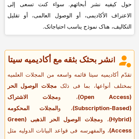
حول کیفیه نشر أبحاثهم. سواء کنت تسعى إلى
الاعتراف الأکادیمی، أو الوصول العالمی، أو تقلیل
التکالیف، هناک نموذج یناسب احتیاجاتک.
نشر بحثک بثقه مع أکادیمیه سیتا
ا
تقدّم أکادیمیه سیتا قائمه واسعه من المجلات العلمیه
بمختلف أنواعها، بما فی ذلک
مجلات الوصول الحر
(Open Access)
، و
مجلات الاشتراک
(Subscription-Based)
، و
المجلات المحکومه
(Hybrid)
، و
مجلات الوصول الحر الذهبی (Green
Access)
، والمفهرسه فی قواعد البیانات الدولیه مثل