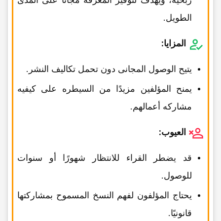
الطویل.
المزایا:
یتیح الوصول المجانی دون تحمل تکالیف النشر.
یمنح المؤلفین مزیدًا من السیطره على کیفیه
مشارکه أعمالهم.
العیوب:
قد یضطر القراء للانتظار شهورًا أو سنوات
للوصول.
یحتاج المؤلفون لفهم النسخ المسموح بمشارکتها
قانونیًا.