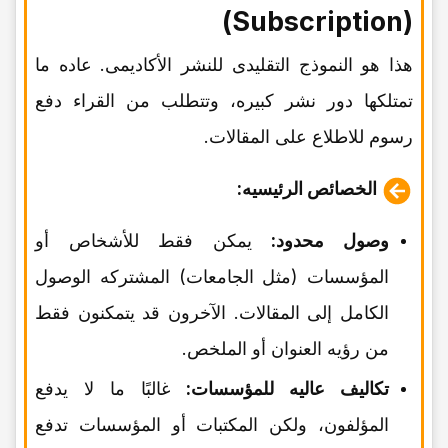
(Subscription)
هذا هو النموذج التقلیدی للنشر الأکادیمی. عاده ما
تمتلکها دور نشر کبیره، وتتطلب من القراء دفع
رسوم للاطلاع على المقالات.
الخصائص الرئیسیه:
وصول محدود:
یمکن فقط للأشخاص أو
المؤسسات (مثل الجامعات) المشترکه الوصول
الکامل إلى المقالات. الآخرون قد یتمکنون فقط
من رؤیه العنوان أو الملخص.
تکالیف عالیه للمؤسسات:
غالبًا ما لا یدفع
المؤلفون، ولکن المکتبات أو المؤسسات تدفع