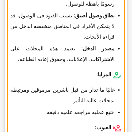
رسومًا باهظه للوصول.
نطاق وصول أضیق:
بسبب القیود فی الوصول، قد
لا یتمکن الأفراد فی المناطق منخفضه الدخل من
قراءه الأبحاث.
مصدر الدخل:
تعتمد هذه المجلات على
الاشتراکات، الإعلانات، وحقوق إعاده الطباعه.
المزایا:
غالبًا ما تدار من قبل ناشرین مرموقین ومرتبطه
بمجلات عالیه التأثیر.
·تتبع عملیه مراجعه علمیه دقیقه.
العیوب: