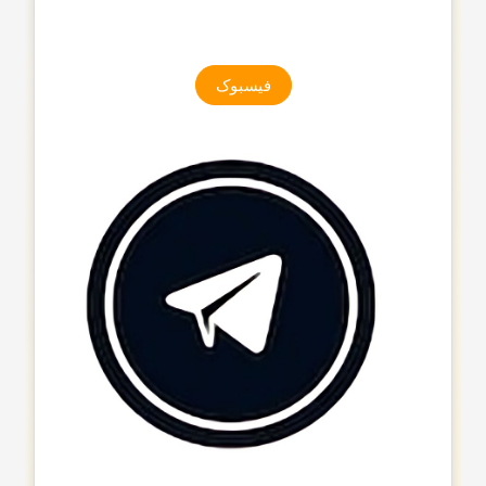
فیسبوک