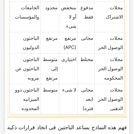
مجلات
مدفوع
منخفض
محدود
الجامعات
الاشتراک
فقط
أو لا
والمؤسسات
شیء
مجلات
مجانی
مرتفع
مرتفع
الباحثون
الوصول الحر
(APC)
الدولیون
مجلات
مختلط
اختیاری
متوسط
الباحثون
الوصول الحر
إلى
الباحثون عن
المحکومه
مرتفع
مرونه
مجلات
مجانی
لا شیء
متوسط
الباحثون ذوو
الوصول الحر
(بعد
المیزانیه
الذهبی
فتره)
المحدوده
فهم هذه النماذج یساعد الباحثین فی اتخاذ قرارات ذکیه