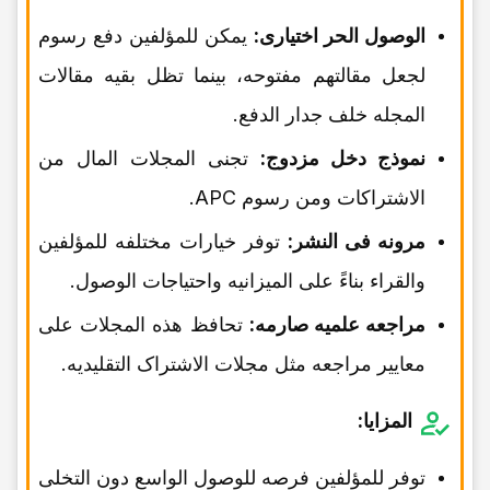
الوصول الحر اختیاری:
یمکن للمؤلفین دفع رسوم
لجعل مقالتهم مفتوحه، بینما تظل بقیه مقالات
المجله خلف جدار الدفع.
نموذج دخل مزدوج:
تجنی المجلات المال من
الاشتراکات ومن رسوم APC.
مرونه فی النشر:
توفر خیارات مختلفه للمؤلفین
والقراء بناءً على المیزانیه واحتیاجات الوصول.
مراجعه علمیه صارمه:
تحافظ هذه المجلات على
معاییر مراجعه مثل مجلات الاشتراک التقلیدیه.
المزایا:
توفر للمؤلفین فرصه للوصول الواسع دون التخلی