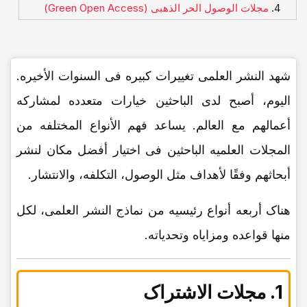
مجلات الوصول الحر الذهبی (Green Open Access)
شهد النشر العلمی تغییرات کبیره فی السنوات الأخیره.
الیوم، أصبح لدى الباحثین خیارات متعدده لمشارکه
أعمالهم مع العالم. یساعد فهم الأنواع المختلفه من
المجلات العلمیه الباحثین فی اختیار أفضل مکان لنشر
أبحاثهم وفقًا لأهداف مثل الوصول، التکلفه، والانتشار.
هناک أربعه أنواع رئیسیه من نماذج النشر العلمی، لکل
منها قواعده ومزایاه وتحدیاته.
1. مجلات الاشتراک