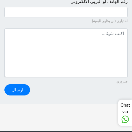
رقم الهاتف أو البريى الالكتروني
اختياري (لن يظهر للبقية)
نص التعليق
ضروري
ارسال
Chat
via