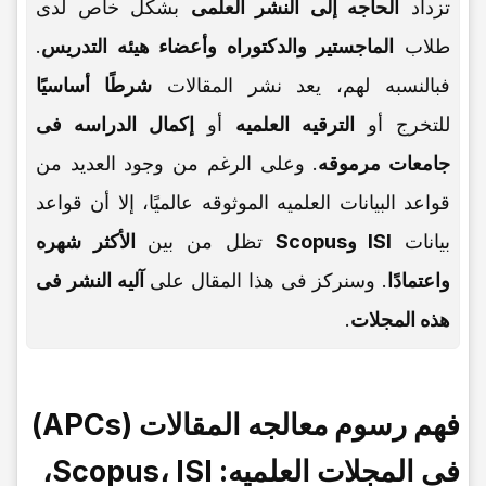
تزداد
الحاجه إلى النشر العلمی
بشکل خاص لدى
طلاب
الماجستیر والدکتوراه وأعضاء هیئه التدریس
.
فبالنسبه لهم، یعد نشر المقالات
شرطًا أساسیًا
للتخرج أو
الترقیه العلمیه
أو
إکمال الدراسه فی
جامعات مرموقه
. وعلى الرغم من وجود العدید من
قواعد البیانات العلمیه الموثوقه عالمیًا، إلا أن قواعد
بیانات
ISI وScopus
تظل من بین
الأکثر شهره
واعتمادًا
. وسنرکز فی هذا المقال على
آلیه النشر فی
هذه المجلات
.
فهم رسوم معالجه المقالات (APCs)
فی المجلات العلمیه: Scopus، ISI،