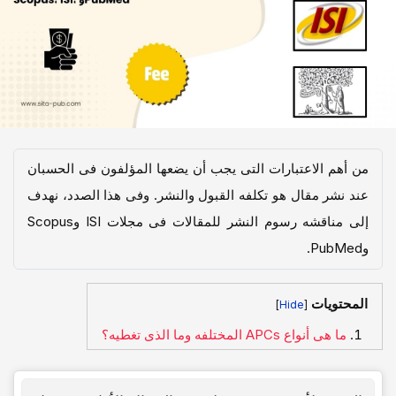
من أهم الاعتبارات التی یجب أن یضعها المؤلفون فی الحسبان
عند نشر مقال هو تکلفه القبول والنشر. وفی هذا الصدد، نهدف
إلى مناقشه رسوم النشر للمقالات فی مجلات ISI وScopus
وPubMed.
المحتويات
]
[
ما هی أنواع APCs المختلفه وما الذی تغطیه؟