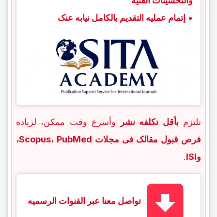
والتحسینات الفنیه
•
إتمام عملیه التقدیم بالکامل نیابه عنک
نلتزم
بأقل تکلفه نشر
وأسرع وقت ممکن، لزیاده
فرص قبول مقالک فی مجلات Scopus، PubMed،
وISI
.
تواصل معنا عبر القنوات الرسمیه