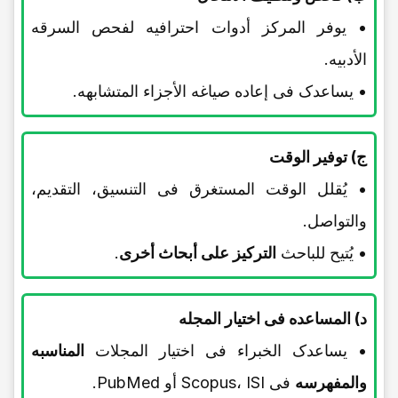
• یوفر المرکز أدوات احترافیه لفحص السرقه
الأدبیه.
• یساعدک فی إعاده صیاغه الأجزاء المتشابهه.
ج) توفیر الوقت
• یُقلل الوقت المستغرق فی التنسیق، التقدیم،
والتواصل.
• یُتیح للباحث
الترکیز على أبحاث أخرى
.
د) المساعده فی اختیار المجله
• یساعدک الخبراء فی اختیار المجلات
المناسبه
والمفهرسه
فی Scopus، ISI أو PubMed.