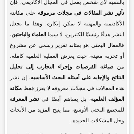
بالنسبه لأی شخص یعمل فی المجال الأکادیمی، فإن
تأثیر نشر المقالات فی مجلات مرموقه
على مکانته
الأکادیمیه والمهنیه لا یمکن إنکاره. وهذا ما یجعل
النشر هدفًا رئیسیًا للکثیرین، لا سیما
العلماء والباحثین
.
فالمقال البحثی هو بمثابه تقریر رسمی عن مشروع
أو تجربه معینه، حیث یعرض العملیه العلمیه کامله،
من
صیاغه الفرضیات وإجراء التجارب إلى تحلیل
النتائج والإجابه على أسئله البحث الأساسیه
. إن نشر
هذه المقالات فی مجلات معروفه لا یعزز فقط
مکانه
المؤلف العلمیه
، بل یساهم أیضًا فی
نشر المعرفه
للمجتمع البحثی الأوسع، مما یتیح المزید من الأبحاث
وحل المشکلات الجدیده.