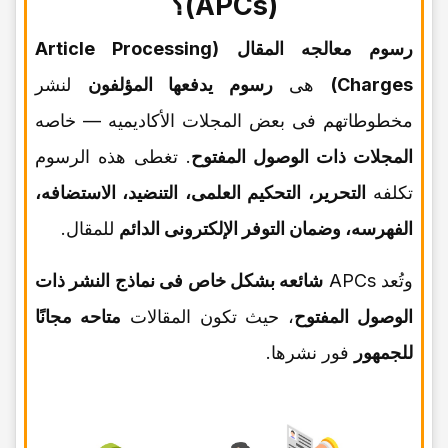
(APCs)؟
رسوم معالجه المقال (Article Processing
Charges)
هی
رسوم یدفعها المؤلفون
لنشر
مخطوطاتهم فی بعض المجلات الأکادیمیه — خاصه
المجلات ذات الوصول المفتوح
. تغطی هذه الرسوم
تکلفه
التحریر، التحکیم العلمی، التنضید، الاستضافه،
الفهرسه، وضمان التوفر الإلکترونی الدائم
للمقال.
وتُعد APCs
شائعه بشکل خاص فی نماذج النشر ذات
الوصول المفتوح
، حیث تکون المقالات
متاحه مجانًا
للجمهور
فور نشرها.