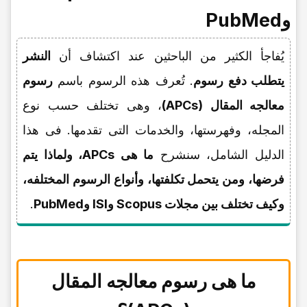
وPubMed
یُفاجأ الکثیر من الباحثین عند اکتشاف أن
النشر
یتطلب دفع رسوم
. تُعرف هذه الرسوم باسم
رسوم
معالجه المقال (APCs)
، وهی تختلف حسب نوع
المجله، وفهرستها، والخدمات التی تقدمها. فی هذا
الدلیل الشامل، سنشرح
ما هی APCs، ولماذا یتم
فرضها، ومن یتحمل تکلفتها، وأنواع الرسوم المختلفه،
وکیف تختلف بین مجلات Scopus وISI وPubMed
.
ما هی رسوم معالجه المقال