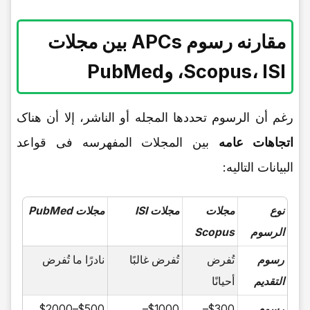
مقارنه رسوم APCs بین مجلات
Scopus، ISI، وPubMed
رغم أن الرسوم تحددها المجله أو الناشر، إلا أن هناک
اتجاهات عامه
بین المجلات المفهرسه فی قواعد
البیانات التالیه:
نوع
مجلات
مجلات ISI
مجلات PubMed
الرسوم
Scopus
رسوم
تُفرض
تُفرض غالبًا
نادرًا ما تُفرض
التقدیم
أحیانًا
رسوم
$300–
$1000–
$500–$2000