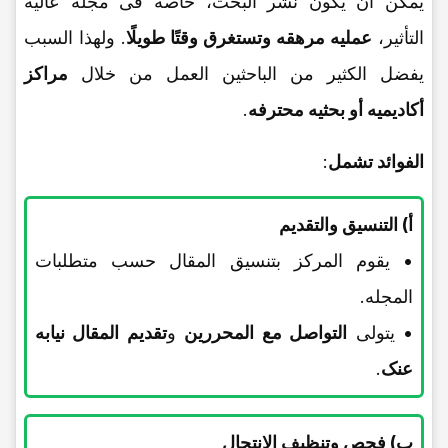
یمکن أن یکون نشر البحث، خاصه فی مجله عالیه
التأثیر،
عملیه مرهقه وتستغرق وقتًا طویلًا
. ولهذا السبب
یفضل الکثیر من الباحثین العمل من خلال
مراکز
أکادیمیه أو بحثیه محترفه
.
الفوائد تشمل
:
أ) التنسیق والتقدیم
• یقوم المرکز بتنسیق المقال حسب متطلبات
المجله.
• یتولى
التواصل مع المحررین
و
تقدیم المقال نیابه
عنک
.
ب) فحص وتنظیف الانتحال