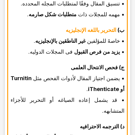
• تنسیق المقال وفقًا لمتطلبات المجله المحدده.
• مهمه للمجلات ذات
متطلبات شکل صارمه
.
ب)
التحریر باللغه الإنجلیزیه
• خاصهً للمؤلفین
غیر الناطقین بالإنجلیزیه
.
•
یزید من فرص القبول
فی المجلات الدولیه.
ج) فحص الانتحال العلمی
• یضمن اجتیاز المقال لأدوات الفحص مثل
Turnitin
أو iThenticate
.
• قد یشمل إعاده الصیاغه أو التحریر للأجزاء
المتشابهه.
د) الترجمه الاحترافیه