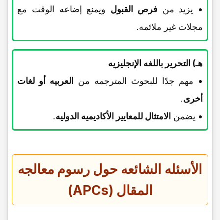
• یزید من
فرص القبول
ویمنع إضاعه الوقت مع
مجلات غیر ملائمه.
هـ) التحریر باللغه الإنجلیزیه
• مهم جدًا للبحوث المترجمه من
العربیه أو لغات
أخرى
.
• یضمن
الامتثال للمعاییر الأکادیمیه الدولیه
.
الأسئله الشائعه حول رسوم معالجه
المقال (APCs)