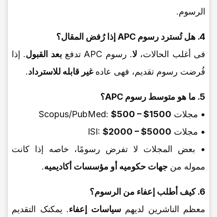
الرسوم.
4. هل تُسترد رسوم APC إذا رُفض المقال؟
فی أغلب الحالات،
لا
. رسوم APC تدفع
بعد القبول
. إذا
فُرضت رسوم تقدیم، فهی عاده
غیر قابله للاسترداد
.
5. ما هو متوسط رسوم APC؟
• مجلات Scopus/PubMed:
$500 – $1500
• مجلات ISI:
$2000 – $5000
• بعض المجلات لا تفرض رسومًا، خاصه إذا کانت
مموله من
جهات حکومیه أو مؤسسات أکادیمیه
.
6. کیف أطلب إعفاء من الرسوم؟
معظم الناشرین لدیهم
سیاسات إعفاء
. یمکنک التقدیم