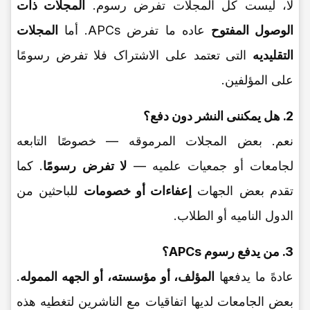
لا، لیست کل المجلات تفرض رسوم.
المجلات ذات
الوصول المفتوح
عاده ما تفرض APCs. أما
المجلات
التقلیدیه
التی تعتمد على الاشتراک فلا تفرض رسومًا
على المؤلفین.
2. هل یمکننی النشر دون دفع؟
نعم. بعض المجلات المرموقه — خصوصًا التابعه
لجامعات أو جمعیات علمیه —
لا تفرض رسومًا
. کما
تقدم بعض الجهات
إعفاءات أو خصومات
للباحثین من
الدول النامیه أو الطلاب.
3. من یدفع رسوم APCs؟
عادهً ما یدفعها
المؤلف، أو مؤسسته، أو الجهه المموله
.
بعض الجامعات لدیها اتفاقیات مع الناشرین لتغطیه هذه