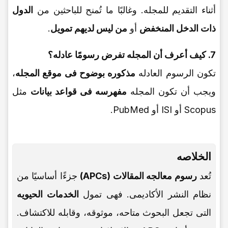
أثناء التقدیم للمجله. وغالبًا ما تُمنح للباحثین من
الدول
ذات الدخل المنخفض
أو
من لیس لدیهم تمویل
.
7. کیف أعرف أن المجله تفرض رسومًا عادله؟
تکون الرسوم العادله
مذکوره بوضوح فی موقع المجله
،
ویجب أن تکون المجله
مفهرسه فی قواعد بیانات
مثل
Scopus أو ISI أو PubMed.
الخلاصه
تُعد
رسوم معالجه المقالات (APCs)
جزءًا أساسیًا من
نظام النشر الأکادیمی. فهی تمول
الخدمات الحیویه
التی تجعل البحوث متاحه، موثوقه، وقابله للاکتشاف.