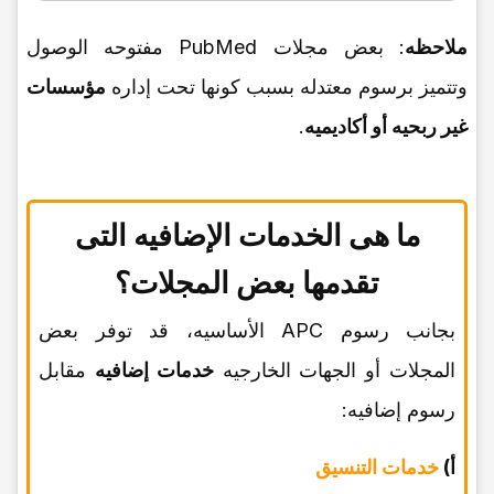
ملاحظه
: بعض مجلات PubMed مفتوحه الوصول
وتتمیز برسوم معتدله بسبب کونها تحت إداره
مؤسسات
غیر ربحیه أو أکادیمیه
.
ما هی الخدمات الإضافیه التی
تقدمها بعض المجلات؟
بجانب رسوم APC الأساسیه، قد توفر بعض
المجلات أو الجهات الخارجیه
خدمات إضافیه
مقابل
رسوم إضافیه:
أ)
خدمات التنسیق