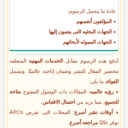
عادهً ما یتحمل الرسوم:
•
المؤلفون أنفسهم
•
الجهات البحثیه التی ینتمون إلیها
•
الجهات المموله لأبحاثهم
تُدفع هذه الرسوم مقابل
الخدمات المهنیه
المتعلقه
بتحضیر المقال للنشر وضمان إتاحته عالمیًا. وتشمل
الفوائد
ما یلی:
•
رؤیه عالمیه
: المقالات ذات الوصول المفتوح
متاحه
للجمیع
، مما یزید من
احتمال الاقتباس
.
•
أوقات نشر أسرع
: المجلات التی تفرض APCs
توفر غالبًا
مراجعه أسرع
.