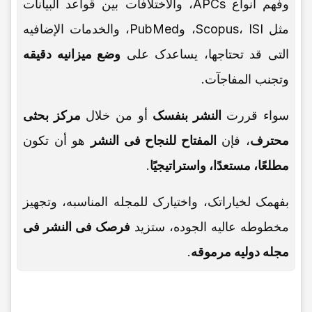
وفهم أنواع APCs، والاختلافات بین قواعد البیانات
مثل Scopus، ISI، وPubMed، والخدمات الإضافیه
التی قد تحتاجها، یساعدک على
وضع میزانیه دقیقه
وتجنب المفاجآت.
سواء قررت
النشر بنفسک
أو من خلال
مرکز بحثی
محترف
، فإن
المفتاح للنجاح فی النشر
هو أن تکون
مطلعًا، مستعدًا، واستراتیجیًا
.
بفهمک لخیاراتک، واختیارک للمجله المناسبه، وتجهیز
مخطوطه عالیه الجوده، ستزید
فرصک فی النشر فی
مجله دولیه مرموقه
.