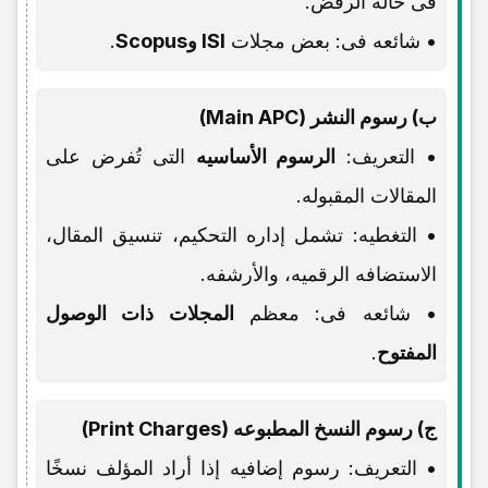
فی حاله الرفض.
• شائعه فی: بعض مجلات
ISI وScopus
.
ب) رسوم النشر (Main APC)
• التعریف:
الرسوم الأساسیه
التی تُفرض على
المقالات المقبوله.
• التغطیه: تشمل إداره التحکیم، تنسیق المقال،
الاستضافه الرقمیه، والأرشفه.
• شائعه فی: معظم
المجلات ذات الوصول
المفتوح
.
ج) رسوم النسخ المطبوعه (Print Charges)
• التعریف: رسوم إضافیه إذا أراد المؤلف نسخًا