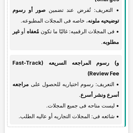
• التعریف: تُفرض عند تضمین
صور أو رسوم
توضیحیه ملونه
، خاصه فی المجلات المطبوعه.
• فی المجلات الرقمیه: غالبًا ما تکون
مُعفاه
أو
غیر
مطلوبه
.
و) رسوم المراجعه السریعه (Fast-Track
Review Fee)
• التعریف: رسوم اختیاریه للحصول على
مراجعه
أسرع ونشر أسرع
.
• لیست متاحه فی جمیع المجلات.
• شائعه فی: المجلات التجاریه أو عالیه الطلب.