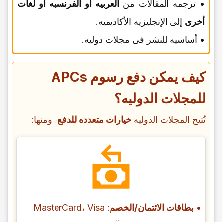
• ترجمه المقالات من
العربیه أو الفرنسیه أو لغات
أخرى
إلى الإنجلیزیه الأکادیمیه.
• أساسیه للنشر فی مجلات دولیه.
کیف یمکن دفع رسوم APCs
للمجلات الدولیه؟
تُتیح المجلات الدولیه
خیارات متعدده للدفع
، ومنها:
•
بطاقات الائتمان/الخصم
: MasterCard، Visa