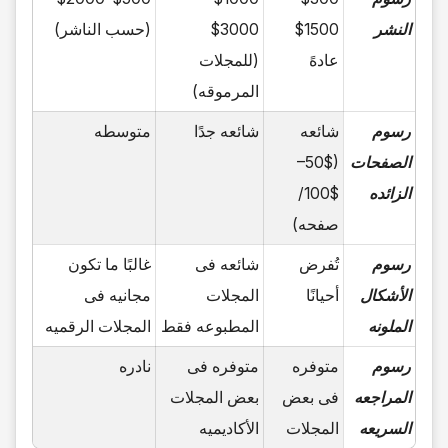
النشر
$1500
$3000
(حسب الناشر)
عادهً
(للمجلات
المرموقه)
رسوم
شائعه
شائعه جدًا
متوسطه
الصفحات
($50–
الزائده
$100/
صفحه)
رسوم
تُفرض
شائعه فی
غالبًا ما تکون
الأشکال
أحیانًا
المجلات
مجانیه فی
الملونه
المطبوعه فقط
المجلات الرقمیه
رسوم
متوفره
متوفره فی
نادره
المراجعه
فی بعض
بعض المجلات
السریعه
المجلات
الأکادیمیه