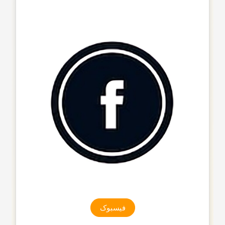
فیسبوک