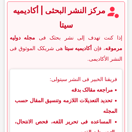
مرکز النشر البحثی | أکادیمیه
سیتا
إذا کنت تهدف إلى نشر بحثک فی
مجله دولیه
مرموقه
، فإن
أکادیمیه سیتا
هی شریکک الموثوق فی
النشر الأکادیمی.
فریقنا الخبیر فی النشر سیتولى:
•
مراجعه مقالک بدقه
•
تحدید التعدیلات اللازمه وتنسیق المقال حسب
المجله
•
المساعده فی تحریر اللغه، فحص الانتحال،