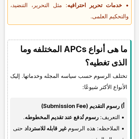
•
خدمات تحریر احترافیه
: مثل التحریر، التنضید،
والتحکیم العلمی.
ما هی أنواع APCs المختلفه وما
الذی تغطیه؟
تختلف الرسوم حسب سیاسه المجله وخدماتها. إلیک
الأنواع الأکثر شیوعًا:
أ) رسوم التقدیم (Submission Fee)
• التعریف:
رسوم تُدفع عند تقدیم المخطوطه
.
• الملاحظه: هذه الرسوم
غیر قابله للاسترداد
حتى