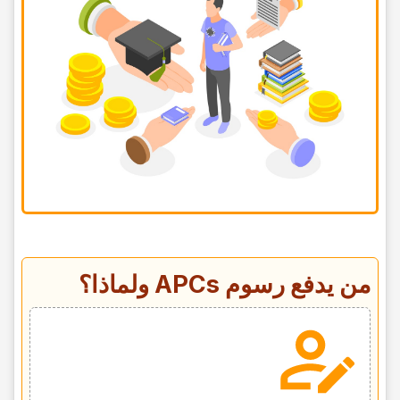
من یدفع رسوم APCs ولماذا؟