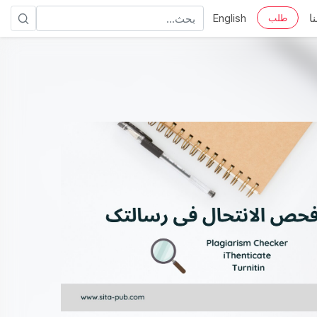
ا
English
طلب