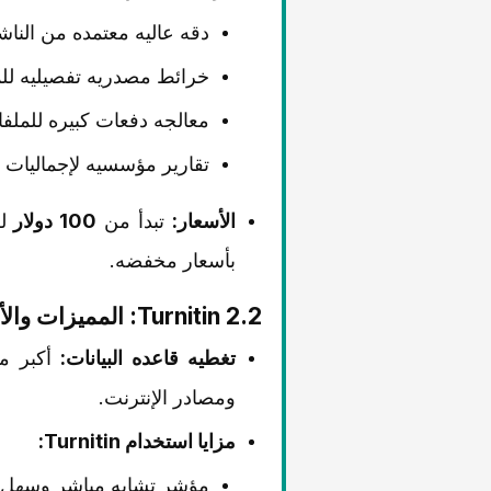
دقه عالیه معتمده من النا
خرائط مصدریه تفصیلیه لل
معالجه دفعات کبیره للملف
تقاریر مؤسسیه لإجمالیات 
الأسعار:
تبدأ من
100 دولار
بأسعار مخفضه.
2.2 Turnitin: الممیزات والأسعار
تغطیه قاعده البیانات:
أکبر مخ
ومصادر الإنترنت.
مزایا استخدام Turnitin:
مؤشر تشابه مباشر وسهل 