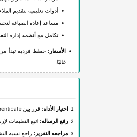
أدوات تعلیمیه لتقدیم المل
مساعد إعاده الصیاغه لتحسی
تکامل مع أنظمه إداره التعلم (s, Blackboard
الأسعار:
خطط فردیه تبدأ من
غالبًا.
اختیار الأداه:
قرر بین iThenticate أو Turnitin بناءً على التغطیه والتکلفه.
رفع الرساله:
اتبع التعلیمات لإ
مراجعه التقریر:
راجع نسبه التش