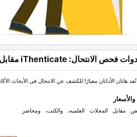
تُعد هاتان الأداتان معیارًا للکشف عن الانتحال فی الأبحاث الأکاد
مقابل المجلات العلمیه، والکتب، ومحاضر