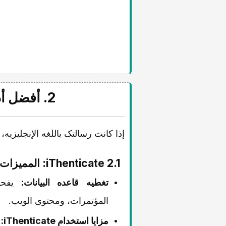
2. أفضل أدوات فحص الانتحال: iThenticate مقابل Turnitin
إذا کانت رسالتک باللغه الإنجلیزیه، 
2.1 iThenticate: الممیزات والأسعار
تغطیه قاعده البیانات:
یفحص 
المؤتمرات، ومحتوى الویب.
مزایا استخدام iThenticate: