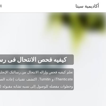
أكاديمية سيتا
ال
کیفیه فحص الانتحال فی رس
تعلم کیفیه فحص وإزاله الانتحال من رسالتک الإنجلی
iThenticate و Turnitin. اکتشف تقنیات إعا
وخطوات مفصله للوصول إلى نسبه تشابه مقبوله (15–25%).