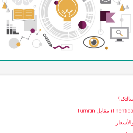
سالتک؟