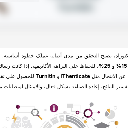
لدکتوراه، یصبح التحقق من مدى أصاله عملک خطوه أساسیه. 
15% و 25%،
للحفاظ على النزاهه الأکادیمیه. إذا کانت رسالت
عن الانتحال مثل
iThenticate
و
Turnitin
للحصول على تقری
ه، تفسیر النتائج، إعاده الصیاغه بشکل فعال، والامتثال لمتطلبا