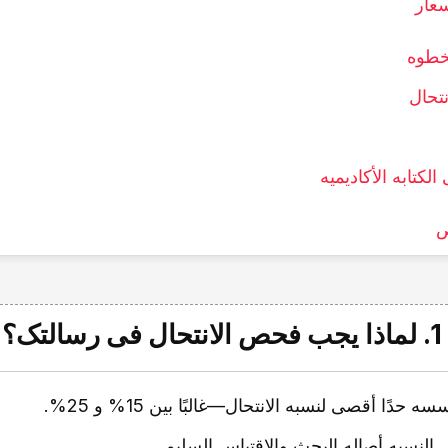
خطوه
تحال
ص
1. لماذا یجب فحص الانتحال فی رسالتک؟
دًا أقصى لنسبه الانتحال—غالبًا بین 15% و 25%.
النسبه أصاله البحث والاقتباس السلیم.