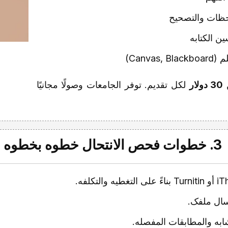
احظات والتصحیح
ن الکتابه
Canva)
30 دولار
لکل تقدیم. توفر الجامعات وصولًا مجانیًا
3. خطوات فحص الانتحال خطوه بخطوه
رسال ملفک.
ابه والمطابقات المفصله.