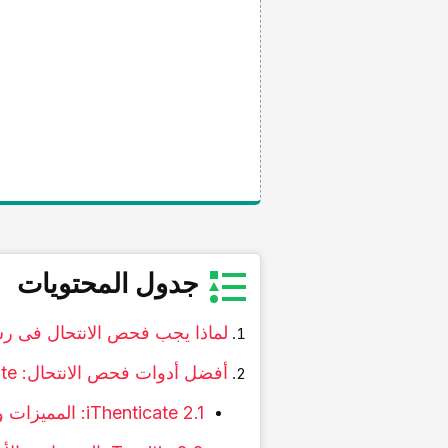
جدول المحتویات
لماذا یجب فحص الانتحال فی ر
أفضل أدوات فحص الانتحال: iThenticate مقابل Turnitin
2.1 iThenticate: الممیزات والأسعار