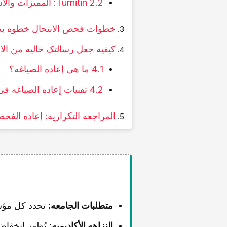
2.2 Turnitin: الممیزات والأسعار
خطوات فحص الانتحال خطوه ب
کیفیه جعل رسالتک خالیه من الان
4.1 ما هی إعاده الصیاغه؟
4.2 تقنیات إعاده الصیاغه فی الکتابه الأکادیمیه
المراجعه التکراریه: إعاده الفح
متطلبات الجامعه:
تحدد کل مؤسسه ح
النزاهه الأکادیمیه:
یُظهر انخفاض 