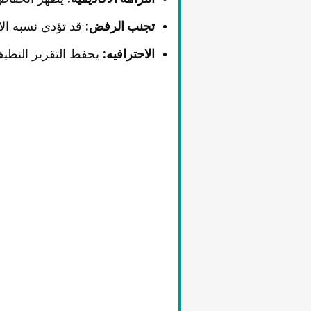
تجنب الرفض:
قد تؤدی نسبه الان
الاحترافیه:
یحفظ التقریر النظیف