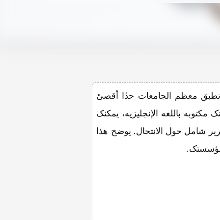
تطبق معظم الجامعات حدًا أقصىً
ک مکتوبه باللغه الإنجلیزیه، یمکنک
ر شامل حول الانتحال. یوضح هذا
ت مؤسستک.