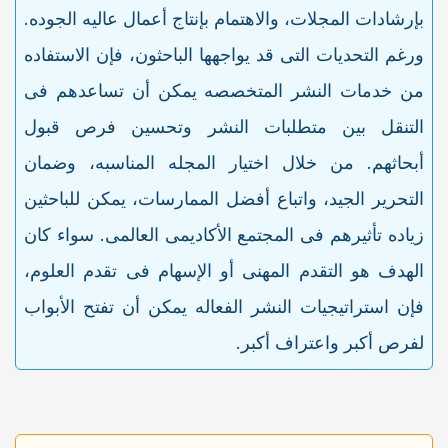
بإرشادات المجلات، والاهتمام بإنتاج أعمال عالیه الجوده.
ورغم التحدیات التی قد یواجهها الباحثون، فإن الاستفاده
من خدمات النشر المتخصصه یمکن أن تساعدهم فی
التنقل بین متطلبات النشر وتحسین فرص قبول
أبحاثهم. من خلال اختیار المجله المناسبه، وضمان
التحریر الجید، واتباع أفضل الممارسات، یمکن للباحثین
زیاده تأثیرهم فی المجتمع الأکادیمی العالمی. سواء کان
الهدف هو التقدم المهنی أو الإسهام فی تقدم العلوم،
فإن استراتیجیات النشر الفعاله یمکن أن تفتح الأبواب
لفرص أکبر واعتراف أکبر.