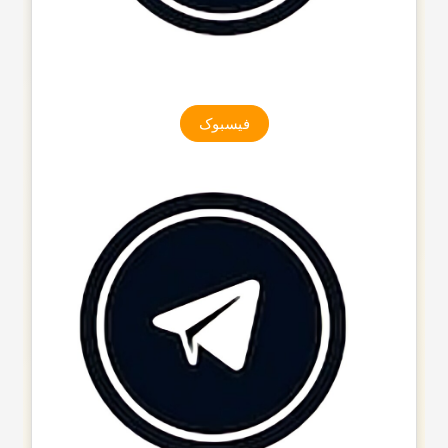
فیسبوک