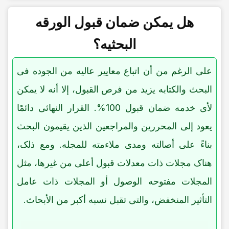
هل یمکن ضمان قبول الورقه
البحثیه؟
على الرغم من أن اتباع معاییر عالیه من الجوده فی
البحث والکتابه یزید من فرص القبول، إلا أنه لا یمکن
لأی خدمه ضمان قبول 100%. القرار النهائی دائمًا
یعود إلى المحررین والمراجعین الذین یقیمون البحث
بناءً على أصالته ومدى ملاءمته للمجله. ومع ذلک،
هناک مجلات ذات معدلات قبول أعلى من غیرها، مثل
المجلات مفتوحه الوصول أو المجلات ذات عامل
التأثیر المنخفض، والتی تقبل نسبه أکبر من الأبحاث.