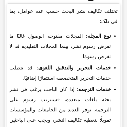
تختلف تکالیف نشر البحث حسب عده عوامل، بما
فی ذلک:
نوع المجله
: المجلات مفتوحه الوصول غالبًا ما
تفرض رسوم نشر، بینما المجلات التقلیدیه قد لا
تفرض رسومًا.
خدمات التحریر والتدقیق اللغوی
: قد تتطلب
خدمات التحریر المتخصصه استثمارًا إضافیًا.
خدمات الترجمه
: إذا کان الباحث یرغب فی نشر
بحثه بلغات متعدده، فستترتب رسوم على
الترجمه. توفر العدید من الجامعات والمؤسسات
تمویلًا لتغطیه تکالیف النشر، ویجب على الباحثین