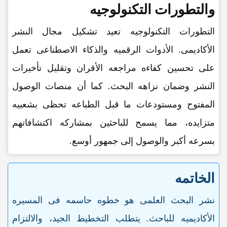
والتطورات التکنولوجیه
التطورات التکنولوجیه تعید تشکیل مجال النشر
الأکادیمی. الأدوات الرقمیه والذکاء الاصطناعی تعمل
على تحسین کفاءه مراجعه الأقران وتقلیل تأخیرات
النشر وضمان نزاهه البحث. کما أن منصات الوصول
المفتوح ومستودعات ما قبل الطباعه تحظى بشعبیه
متزایده، مما یسمح للباحثین بمشارکه اکتشافاتهم
بسرعه أکبر والوصول إلى جمهور أوسع.
الخاتمه
نشر البحث العلمی هو خطوه حاسمه فی المسیره
الأکادیمیه للباحث. یتطلب التخطیط الجید، والالتزام