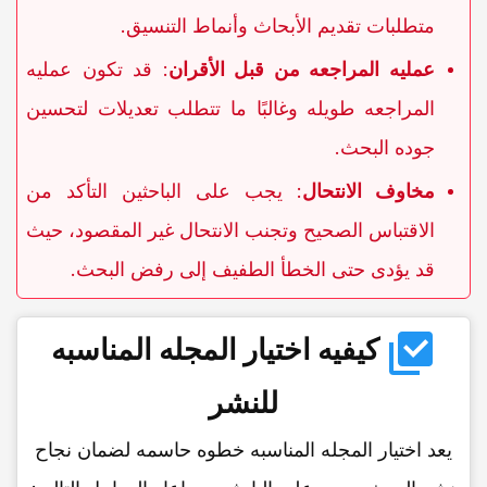
متطلبات تقدیم الأبحاث وأنماط التنسیق.
عملیه المراجعه من قبل الأقران
: قد تکون عملیه
المراجعه طویله وغالبًا ما تتطلب تعدیلات لتحسین
جوده البحث.
مخاوف الانتحال
: یجب على الباحثین التأکد من
الاقتباس الصحیح وتجنب الانتحال غیر المقصود، حیث
قد یؤدی حتى الخطأ الطفیف إلى رفض البحث.
کیفیه اختیار المجله المناسبه
للنشر
یعد اختیار المجله المناسبه خطوه حاسمه لضمان نجاح