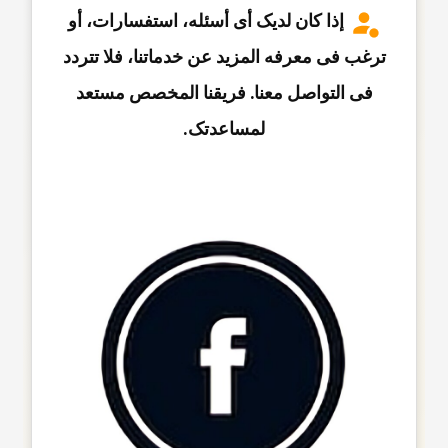
إذا کان لدیک أی أسئله، استفسارات، أو
ترغب فی معرفه المزید عن خدماتنا، فلا تتردد
فی التواصل معنا. فریقنا المخصص مستعد
لمساعدتک.