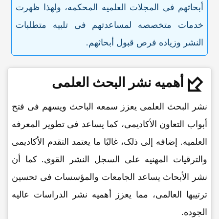
أبحاثهم فی المجلات العلمیه المحکمه، ولهذا ظهرت
خدمات متخصصه لمساعدتهم فی تلبیه متطلبات
النشر وزیاده فرص قبول أبحاثهم.
أهمیه نشر البحث العلمی
نشر البحث العلمی یعزز سمعه الباحث ویسهم فی فتح
أبواب التعاون الأکادیمی، کما یساعد فی تطویر المعرفه
العلمیه. إضافه إلى ذلک، غالبًا ما یعتمد التقدم الأکادیمی
والترقیات المهنیه على السجل النشر القوی. کما أن
نشر الأبحاث یساعد الجامعات والمؤسسات فی تحسین
ترتیبها العالمی، مما یعزز أهمیه نشر الدراسات عالیه
الجوده.