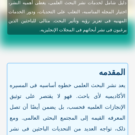
دلیل شامل لخدمات نشر البحث العلمی، یغطی أهمیه النشر،
اختیار المجله المناسبه، التغلب على التحدیات، ودور الخدمات
المهنیه فی تعزیز رؤیه وتأثیر البحث. مثالی للباحثین الذین
یرغبون فی نشر أبحاثهم فی المجلات الإنجلیزیه.
المقدمه
یعد نشر البحث العلمی خطوه أساسیه فی المسیره
الأکادیمیه لأی باحث. فهو لا یقتصر على توثیق
الإنجازات العلمیه فحسب، بل یضمن أیضًا أن تصل
المعرفه القیمه إلى المجتمع البحثی العالمی. ومع
ذلک، تواجه العدید من التحدیات الباحثین فی نشر