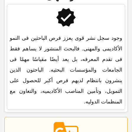
وجود سجل نشر قوی یعزز فرص الباحثین فی النمو
الأکادیمی والمهنی. فالبحث المنشور لا یساهم فقط
فی تقدم المعرفه، بل یعد أیضًا مقیاسًا مهمًا فی
الجامعات والمؤسسات البحثیه. الباحثون الذین
ینشرون بانتظام لدیهم فرص أکبر للحصول على
التمویل، وتأمین المناصب الأکادیمیه، والتعاون مع
المنظمات الدولیه.