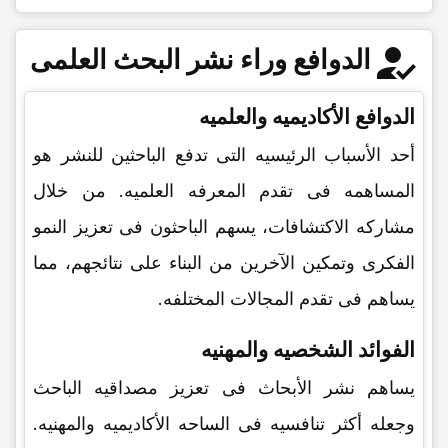
الدوافع وراء نشر البحث العلمی
الدوافع الأکادیمیه والعلمیه
أحد الأسباب الرئیسیه التی تدفع الباحثین للنشر هو
المساهمه فی تقدم المعرفه العلمیه. من خلال
مشارکه الاکتشافات، یسهم الباحثون فی تعزیز النمو
الفکری وتمکین الآخرین من البناء على نتائجهم، مما
یساهم فی تقدم المجالات المختلفه.
الفوائد الشخصیه والمهنیه
یساهم نشر الأبحاث فی تعزیز مصداقیه الباحث
وجعله أکثر تنافسیه فی الساحه الأکادیمیه والمهنیه.