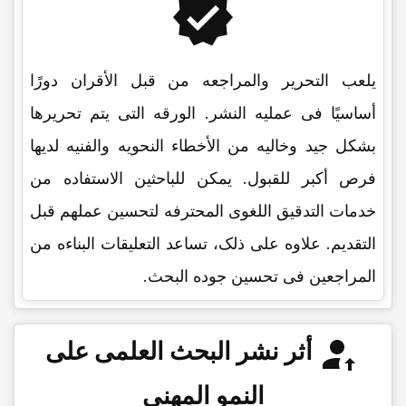
یلعب التحریر والمراجعه من قبل الأقران دورًا
أساسیًا فی عملیه النشر. الورقه التی یتم تحریرها
بشکل جید وخالیه من الأخطاء النحویه والفنیه لدیها
فرص أکبر للقبول. یمکن للباحثین الاستفاده من
خدمات التدقیق اللغوی المحترفه لتحسین عملهم قبل
التقدیم. علاوه على ذلک، تساعد التعلیقات البناءه من
المراجعین فی تحسین جوده البحث.
أثر نشر البحث العلمی على
النمو المهنی