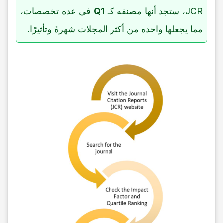
JCR، ستجد أنها مصنفه کـ
Q1
فی عده تخصصات،
مما یجعلها واحده من أکثر المجلات شهرهً وتأثیرًا.