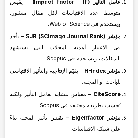
عامل التأثیر (Impact Factor - IF)
– یقیس
متوسط عدد الاقتباسات لکل مقال منشور،
ویستخدم فی Web of Science.
مؤشر SJR (SCImago Journal Rank)
– یأخذ
فی الاعتبار أهمیه المجلات التی تستشهد
بالمقالات، ویستخدم فی Scopus.
مؤشر H-Index
– یقیّم الإنتاجیه والتأثیر الاقتباسی
للباحث أو المجله.
CiteScore
– مقیاس مشابه لعامل التأثیر ولکنه
یُحسب بطریقه مختلفه فی Scopus.
مؤشر Eigenfactor
– یقیس تأثیر المجله بناءً
على شبکه الاقتباسات.