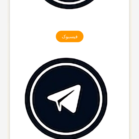
فیسبوک