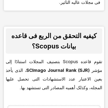
فی مجلات عالیه التأثیر.
کیفیه التحقق من الربع فی قاعده
بیانات Scopus؟
تقوم قاعده Scopus بتصنیف المجلات استنادًا إلى
مؤشر
SCImago Journal Rank (SJR)
، الذی یأخذ
بعین الاعتبار عدد الاستشهادات التی تحصل علیها
المجله، وکذلک أهمیه المصادر التی تستشهد بها.