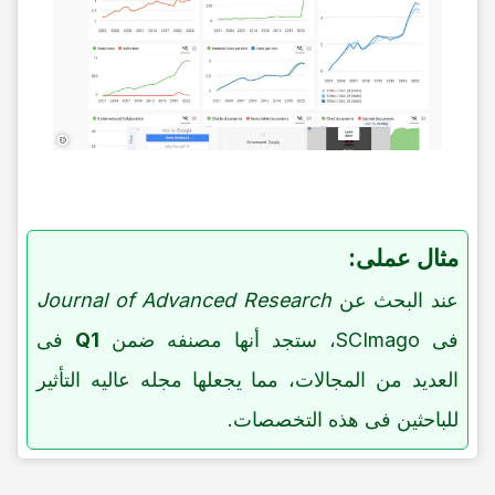
مثال عملی:
عند البحث عن
Journal of Advanced Research
فی SCImago، ستجد أنها مصنفه ضمن
Q1
فی
العدید من المجالات، مما یجعلها مجله عالیه التأثیر
للباحثین فی هذه التخصصات.