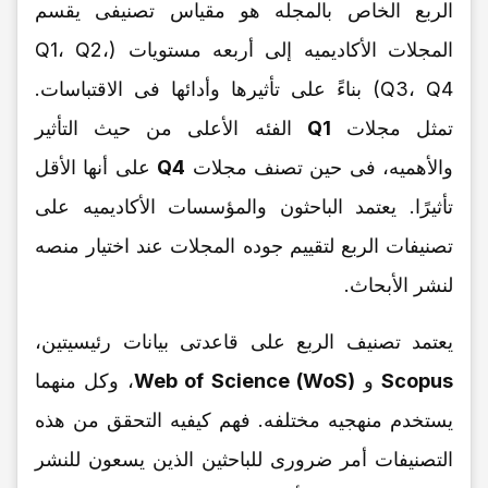
الربع الخاص بالمجله هو مقیاس تصنیفی یقسم
المجلات الأکادیمیه إلى أربعه مستویات (Q1، Q2،
Q3، Q4) بناءً على تأثیرها وأدائها فی الاقتباسات.
تمثل مجلات
Q1
الفئه الأعلى من حیث التأثیر
والأهمیه، فی حین تصنف مجلات
Q4
على أنها الأقل
تأثیرًا. یعتمد الباحثون والمؤسسات الأکادیمیه على
تصنیفات الربع لتقییم جوده المجلات عند اختیار منصه
لنشر الأبحاث.
یعتمد تصنیف الربع على قاعدتی بیانات رئیسیتین،
Scopus
و
Web of Science (WoS)
، وکل منهما
یستخدم منهجیه مختلفه. فهم کیفیه التحقق من هذه
التصنیفات أمر ضروری للباحثین الذین یسعون للنشر