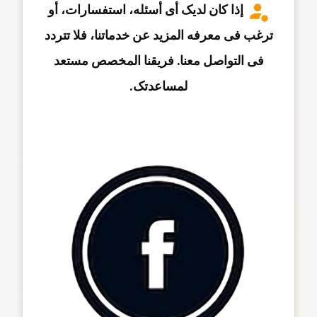
إذا کان لدیک أی أسئله، استفسارات، أو
ترغب فی معرفه المزید عن خدماتنا، فلا تتردد
فی التواصل معنا. فریقنا المخصص مستعد
لمساعدتک.