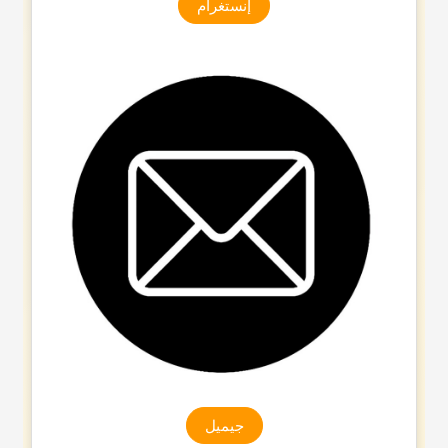
إنستغرام
جیمیل