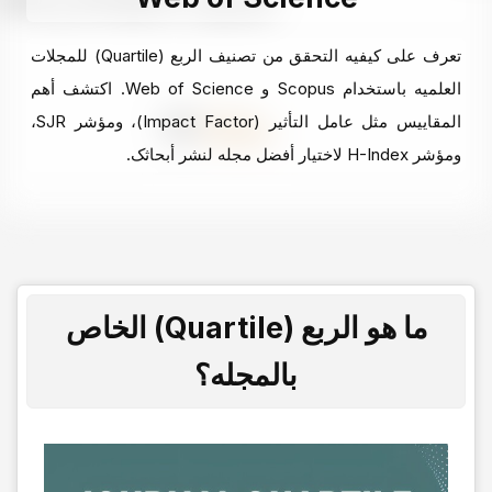
تعرف على کیفیه التحقق من تصنیف الربع (Quartile) للمجلات
العلمیه باستخدام Scopus و Web of Science. اکتشف أهم
المقاییس مثل عامل التأثیر (Impact Factor)، ومؤشر SJR،
ومؤشر H-Index لاختیار أفضل مجله لنشر أبحاثک.
ما هو الربع (Quartile) الخاص
بالمجله؟