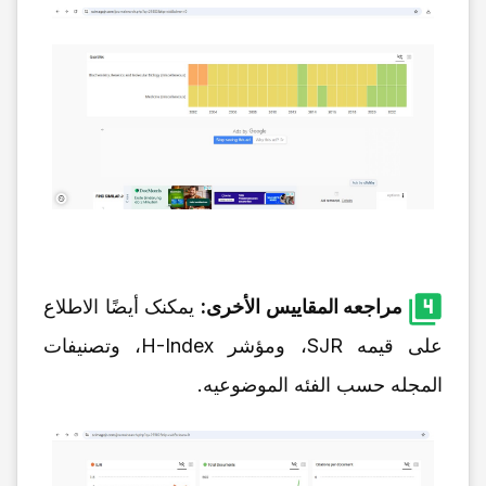
مراجعه المقاییس الأخرى:
یمکنک أیضًا الاطلاع
على قیمه SJR، ومؤشر H-Index، وتصنیفات
المجله حسب الفئه الموضوعیه.