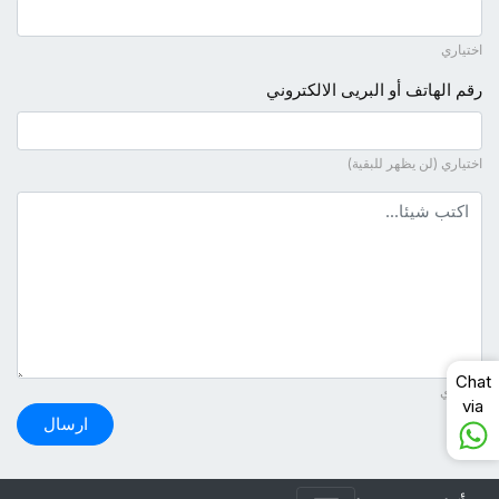
اختياري
رقم الهاتف أو البريى الالكتروني
اختياري (لن يظهر للبقية)
نص التعليق
Chat
ضروري
via
ارسال