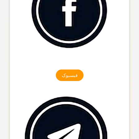
فیسبوک