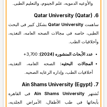
والأوعیه الدمویه، علم الجینوم، والتعلیم الطبی.
6. Qatar University (Qatar)
ساهمت
Qatar University
بشکل کبیر فی البحث
الطبی، خاصه فی مجالات الصحه العامه، التغذیه،
وأخلاقیات الطب.
عدد الأبحاث المنشوره (2024):
3,700+
المجالات البحثیه:
الصحه العامه، التغذیه،
أخلاقیات الطب، وإداره الرعایه الصحیه.
7. Ain Shams University (Egypt)
تُشتهر
Ain Shams University
فی القاهره
بأبحاثها فی طب الأطفال، الأمراض الجلدیه،