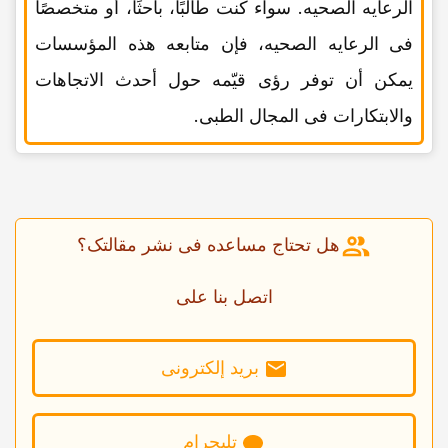
الرعایه الصحیه. سواء کنت طالبًا، باحثًا، أو متخصصًا
فی الرعایه الصحیه، فإن متابعه هذه المؤسسات
یمکن أن توفر رؤى قیّمه حول أحدث الاتجاهات
والابتکارات فی المجال الطبی.
هل تحتاج مساعده فی نشر مقالتک؟
اتصل بنا على
برید إلکترونی
تلیجرام