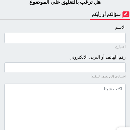
هل ترغب بالتعليق علي الموضوع
سؤالكم أو رأيكم
الاسم
اختياري
رقم الهاتف أو البريى الالكتروني
اختياري (لن يظهر للبقية)
نص التعليق