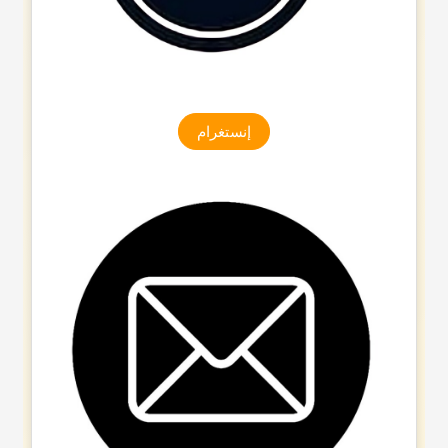
إنستغرام