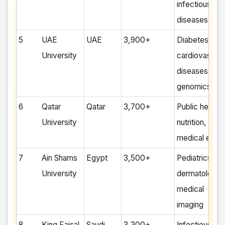
infectious
diseases
5
UAE
UAE
3,900+
Diabetes,
University
cardiovascula
diseases,
genomics
6
Qatar
Qatar
3,700+
Public health,
University
nutrition,
medical ethic
7
Ain Shams
Egypt
3,500+
Pediatrics,
University
dermatology,
medical
imaging
8
King Faisal
Saudi
3,300+
Infectious