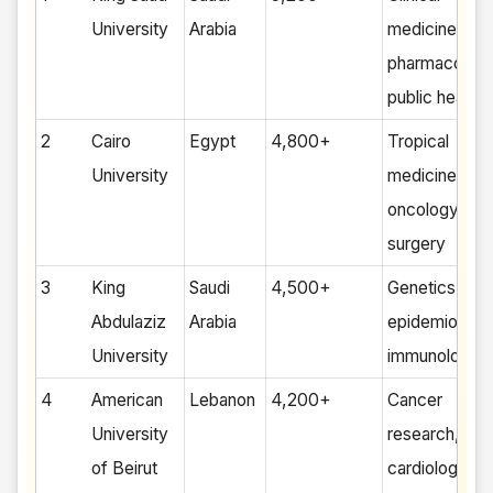
University
Arabia
medicine,
pharmacology
public health
2
Cairo
Egypt
4,800+
Tropical
University
medicine,
oncology,
surgery
3
King
Saudi
4,500+
Genetics,
Abdulaziz
Arabia
epidemiology
University
immunology
4
American
Lebanon
4,200+
Cancer
University
research,
of Beirut
cardiology,