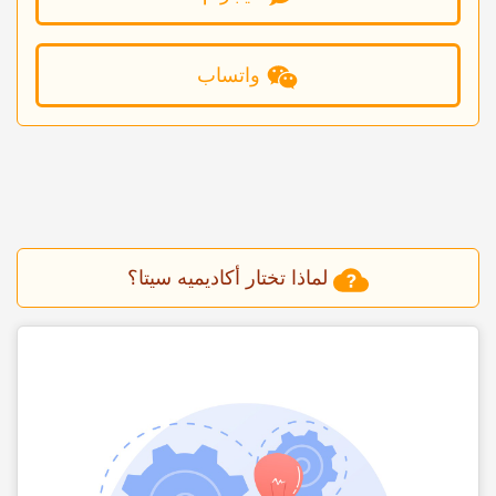
واتساب
لماذا تختار أکادیمیه سیتا؟