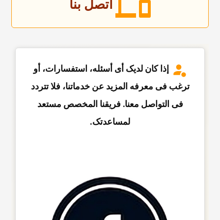
اتصل بنا
إذا کان لدیک أی أسئله، استفسارات، أو
ترغب فی معرفه المزید عن خدماتنا، فلا تتردد
فی التواصل معنا. فریقنا المخصص مستعد
لمساعدتک.