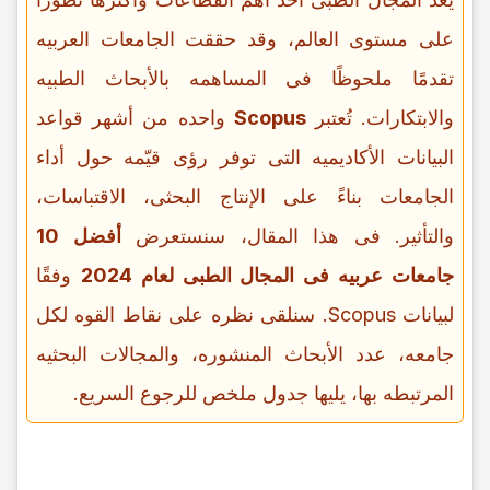
على مستوى العالم، وقد حققت الجامعات العربیه
تقدمًا ملحوظًا فی المساهمه بالأبحاث الطبیه
والابتکارات. تُعتبر
Scopus
واحده من أشهر قواعد
البیانات الأکادیمیه التی توفر رؤى قیّمه حول أداء
الجامعات بناءً على الإنتاج البحثی، الاقتباسات،
والتأثیر. فی هذا المقال، سنستعرض
أفضل 10
جامعات عربیه فی المجال الطبی لعام 2024
وفقًا
لبیانات Scopus. سنلقی نظره على نقاط القوه لکل
جامعه، عدد الأبحاث المنشوره، والمجالات البحثیه
المرتبطه بها، یلیها جدول ملخص للرجوع السریع.