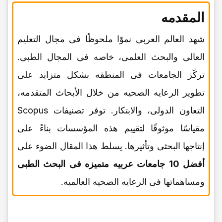
المقدمه
شهد العالم العربی نموًا ملحوظًا فی مجال التعلیم
العالی والبحث العلمی، خاصه فی المجال الطبی.
ترکّز الجامعات فی المنطقه بشکل متزاید على
تطویر الرعایه الصحیه من خلال الأبحاث المتقدمه،
التعاون الدولی، والابتکار. توفر تصنیفات Scopus
مقیاسًا موثوقًا لتقییم هذه المؤسسات بناءً على
إنتاجها البحثی وتأثیرها. یسلط هذا المقال الضوء على
أفضل 10 جامعات عربیه متمیزه فی البحث الطبی
ومساهماتها فی الرعایه الصحیه العالمیه.