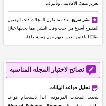
تعزیز ملفک الأکادیمی وتأثیرک.
نشر سریع
: عاده ما تکون المجلات ذات الوصول
المفتوح أسرع من حیث وقت النشر، مما یجعلها خیارًا
مثالیًا للباحثین الذین لدیهم مهل زمنیه عاجله.
نصائح لاختیار المجله المناسبه
تحلیل قواعد البیانات
لتحدید المجلات المرموقه، ابدأ باستخدام قواعد
بیانات موثوقه مثل
Scopus
و
Web of Science