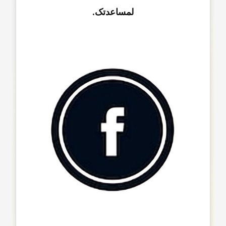
لمساعدتک.