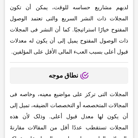
لدیهم مشاریع حساسه للوقت، یمکن أن تکون
المجلات ذات النشر السریع والتی تعتمد الوصول
المفتوح خیارًا استراتیجیًا. کما أن النشر فی المجلات
ذات الوصول المفتوح یمیل إلى أن یکون له معدلات
قبول أعلى بسبب العبء المالی الأقل على المؤلفین.
نطاق موجه
المجلات التی ترکز على مواضیع معینه، وخاصه فی
المجالات المتخصصه أو التخصصات الضیقه، تمیل إلى
أن یکون لها معدل قبول أعلى. وذلک لأن هذه
المجلات تستقطب عددًا أقل من المقالات مقارنهً