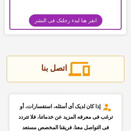
انقر هنا لبدء رحلتک فی النشر
اتصل بنا
إذا کان لدیک أی أسئله، استفسارات، أو
ترغب فی معرفه المزید عن خدماتنا، فلا تتردد
فی التواصل معنا. فریقنا المخصص مستعد