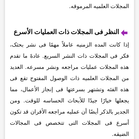
المجلات العلمیه المرموقه.
النظر فی المجلات ذات العملیات الأسرع
إذا کانت المده الزمنیه عاملاً مهمًا فی نشر بحثک،
فکر فی المجلات ذات النشر السریع. عادهً ما تقدم
هذه المجلات عملیات مراجعه ونشر مسرعه. العدید
من المجلات العلمیه ذات الوصول المفتوح تقع فی
هذه الفئه وتشتهر بسرعتها فی إنجاز الأعمال، مما
یجعلها خیارًا جیدًا للأبحاث الحساسه للوقت. ومن
الجدیر بالذکر أیضًا أن عملیه مراجعه الأقران قد تکون
أسرع فی المجلات التی تتخصص فی المجالات
الضیقه.