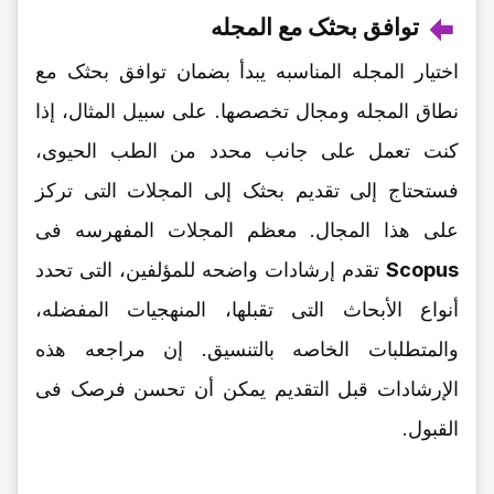
توافق بحثک مع المجله
اختیار المجله المناسبه یبدأ بضمان توافق بحثک مع
نطاق المجله ومجال تخصصها. على سبیل المثال، إذا
کنت تعمل على جانب محدد من الطب الحیوی،
فستحتاج إلى تقدیم بحثک إلى المجلات التی ترکز
على هذا المجال. معظم المجلات المفهرسه فی
Scopus
تقدم إرشادات واضحه للمؤلفین، التی تحدد
أنواع الأبحاث التی تقبلها، المنهجیات المفضله،
والمتطلبات الخاصه بالتنسیق. إن مراجعه هذه
الإرشادات قبل التقدیم یمکن أن تحسن فرصک فی
القبول.