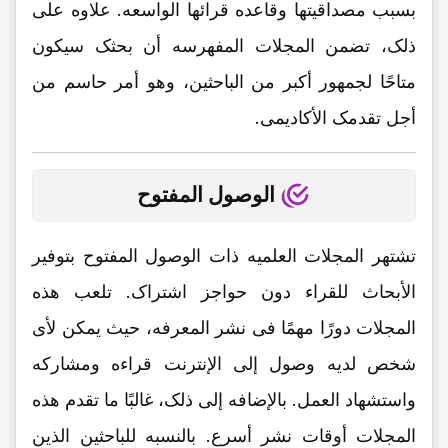
بسبب مصداقیتها وقاعده قرائها الواسعه. علاوه على
ذلک، تضمن المجلات المفهرسه أن بحثک سیکون
متاحًا لجمهور أکبر من الباحثین، وهو أمر حاسم من
أجل تقدمک الأکادیمی.
الوصول المفتوح
تشتهر المجلات العلمیه ذات الوصول المفتوح بتوفیر
الأبحاث للقراء دون حواجز اشتراک. تلعب هذه
المجلات دورًا مهمًا فی نشر المعرفه، حیث یمکن لأی
شخص لدیه وصول إلى الإنترنت قراءه ومشارکه
واستشهاد العمل. بالإضافه إلى ذلک، غالبًا ما تقدم هذه
المجلات أوقات نشر أسرع. بالنسبه للباحثین الذین