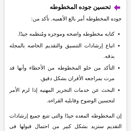
تحسین جوده المخطوطه
جوده المخطوطه أمر بالغ الأهمیه. تأکد من:
کتابه مخطوطه واضحه وموجزه ومُنظمه جیدًا.
اتباع إرشادات التنسیق والتقدیم الخاصه بالمجله
بدقه.
التأکد من خلو المخطوطه من الأخطاء وأنها قد
مرت بمراجعه الأقران بشکل دقیق.
البحث عن خدمات التحریر المهنیه إذا لزم الأمر
لتحسین الوضوح وقابلیه القراءه.
إن المخطوطه المعده جیدًا والتی تتبع جمیع إرشادات
التقدیم ستزید بشکل کبیر من احتمال قبولها فی