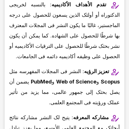
تقدم الأهداف الأکادیمیه
: بالنسبه لخریجی
الدکتوراه أو أولئک الذین یسعون للحصول على درجه
الماجستیر، غالبًا ما یکون النشر فی المجلات المعترف
بها شرطًا للحصول على الشهاده. کما یمکن أن یکون
نشر بحثک شرطًا للحصول على الترقیات الأکادیمیه أو
الحصول على وظیفه أکادیمیه دائمه فی الجامعات.
تعزیز الرؤیه
: النشر فی المجلات المفهرسه مثل
Scopus
و
Web of Science
و
PubMed
یضمن أن
یصل بحثک إلى جمهور عالمی، مما یزید من تأثیر
عملک ورؤیته فی المجتمع العلمی.
مشارکه المعرفه
: یتیح لک النشر مشارکه نتائج
أبحاثک مع المجتمع العلمی الأوسع، مما یعزز تبادل