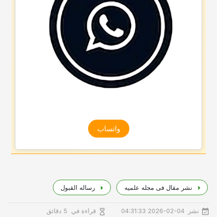
واتساب
نشر مقال فی مجله علمیه
رساله القبول
نشر
قراءة في
2026-02-04 04:31:33
5 دقائق