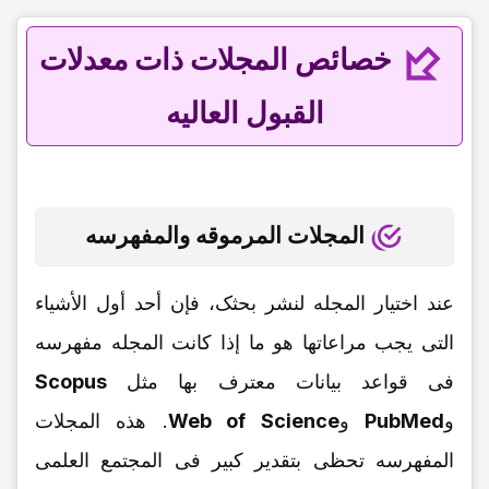
خصائص المجلات ذات معدلات
القبول العالیه
المجلات المرموقه والمفهرسه
عند اختیار المجله لنشر بحثک، فإن أحد أول الأشیاء
التی یجب مراعاتها هو ما إذا کانت المجله مفهرسه
فی قواعد بیانات معترف بها مثل
Scopus
و
PubMed
و
Web of Science
. هذه المجلات
المفهرسه تحظى بتقدیر کبیر فی المجتمع العلمی