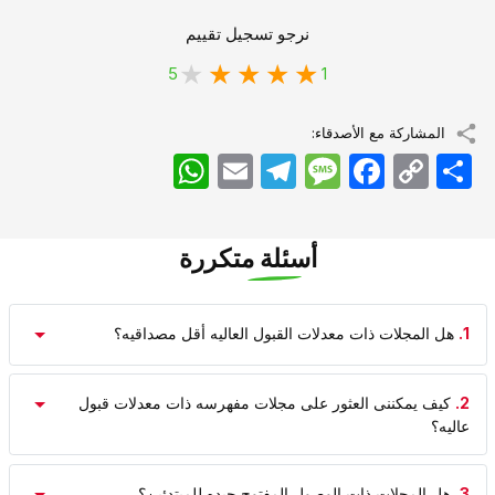
نرجو تسجيل تقييم
5
1
المشاركة مع الأصدقاء:
اشتراک
Copy
Facebook
Message
Telegram
Email
WhatsApp
Link
أسئلة متكررة
1.
هل المجلات ذات معدلات القبول العالیه أقل مصداقیه؟
2.
کیف یمکننی العثور على مجلات مفهرسه ذات معدلات قبول
عالیه؟
3.
هل المجلات ذات الوصول المفتوح جیده للمبتدئین؟