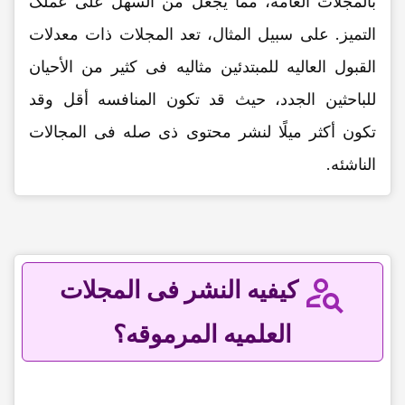
بالمجلات العامه، مما یجعل من السهل على عملک
التمیز. على سبیل المثال، تعد المجلات ذات معدلات
القبول العالیه للمبتدئین مثالیه فی کثیر من الأحیان
للباحثین الجدد، حیث قد تکون المنافسه أقل وقد
تکون أکثر میلًا لنشر محتوى ذی صله فی المجالات
الناشئه.
کیفیه النشر فی المجلات
العلمیه المرموقه؟