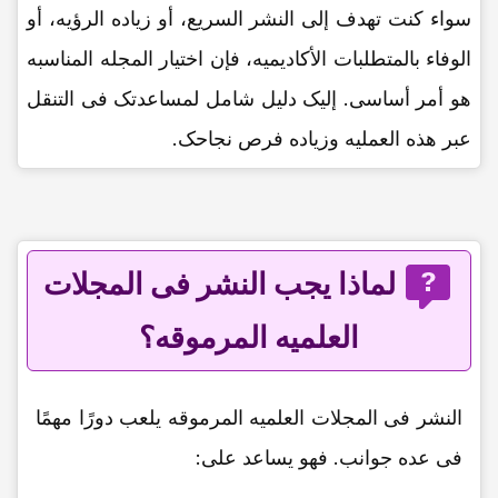
سواء کنت تهدف إلى النشر السریع، أو زیاده الرؤیه، أو
الوفاء بالمتطلبات الأکادیمیه، فإن اختیار المجله المناسبه
هو أمر أساسی. إلیک دلیل شامل لمساعدتک فی التنقل
عبر هذه العملیه وزیاده فرص نجاحک.
لماذا یجب النشر فی المجلات
العلمیه المرموقه؟
النشر فی المجلات العلمیه المرموقه یلعب دورًا مهمًا
فی عده جوانب. فهو یساعد على: