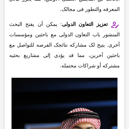
المعرفه والتطور فی مجالک.
تعزیز التعاون الدولی
: یمکن أن یفتح البحث
المنشور باب التعاون الدولی مع باحثین ومؤسسات
أخرى. یتیح لک مشارکه نتائجک الفرصه للتواصل مع
باحثین آخرین، مما قد یؤدی إلى مشاریع بحثیه
مشترکه أو شراکات محتمله.