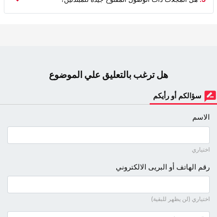
هل ترغب بالتعليق علي الموضوع
سؤالكم أو رأيكم
الاسم
اختياري
رقم الهاتف أو البريى الالكتروني
اختياري (لن يظهر للبقية)
نص التعليق