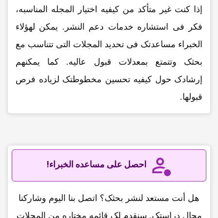
إذا کنت غیر متأکد من کیفیه اختیار المجله المناسبه،
فکر فی استشاره خدمات دعم النشر. یمکن لهؤلاء
الخبراء مساعدتک فی تحدید المجلات التی تتناسب مع
بحثک وتتمتع بمعدلات قبول عالیه. کما یمکنهم
إرشادک حول کیفیه تحسین مخطوطتک لزیاده فرص
قبولها.
احصل على مساعده الخبراء!
هل أنت مستعد لنشر بحثک؟ اتصل بنا الیوم وشارکنا
مجال دراستک. سنقدم لک قائمه مختاره من المجلات