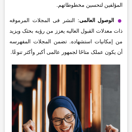
المؤلفین لتحسین مخطوطاتهم.
الوصول العالمی
: النشر فی المجلات المرموقه
ذات معدلات القبول العالیه یعزز من رؤیه بحثک ویزید
من إمکانیات استشهاده. تضمن المجلات المفهرسه
أن یکون عملک متاحًا لجمهور عالمی أکبر وأکثر تنوعًا.