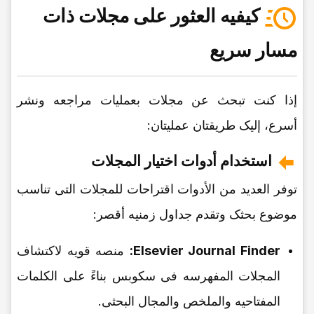
کیفیه العثور على مجلات ذات
مسار سریع
إذا کنت تبحث عن مجلات بعملیات مراجعه ونشر
أسرع، إلیک طریقتان عملیتان:
استخدام أدوات اختیار المجلات
توفر العدید من الأدوات اقتراحات للمجلات التی تناسب
موضوع بحثک وتقدم جداول زمنیه أقصر:
Elsevier Journal Finder:
منصه قویه لاکتشاف
المجلات المفهرسه فی سکوبس بناءً على الکلمات
المفتاحیه والملخص والمجال البحثی.