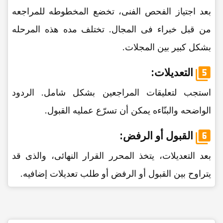
بعد اجتیاز الفحص الفنی، تخضع المخطوطه للمراجعه
من قبل خبراء فی المجال. تختلف مده هذه المرحله
بشکل کبیر بین المجلات.
التعدیلات:
استجب لتعلیقات المراجعین بشکل شامل. الردود
الواضحه والبنّاءه یمکن أن تسرّع عملیه القبول.
القبول أو الرفض:
بعد التعدیلات، یتخذ المحرر القرار النهائی، والذی قد
یتراوح بین القبول أو الرفض أو طلب تعدیلات إضافیه.