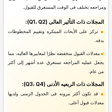
ومراجعه تختلف فی الوقت المستغرق للقبول.
المجلات ذات التأثیر العالی (Q1، Q2):
ترکز على الأبحاث المبتکره وتقییم المخطوطات
بدقه.
معدلات القبول منخفضه نظرًا لمعاییرها العالیه، مما
یجعل عملیه المراجعه تستغرق عده أشهر إلى أکثر
من عام.
المجلات ذات الربعیه الأدنى (Q3، Q4):
قد تکون أکثر مرونه فی الجدول الزمنی ولدیها
معدلات قبول أعلى.