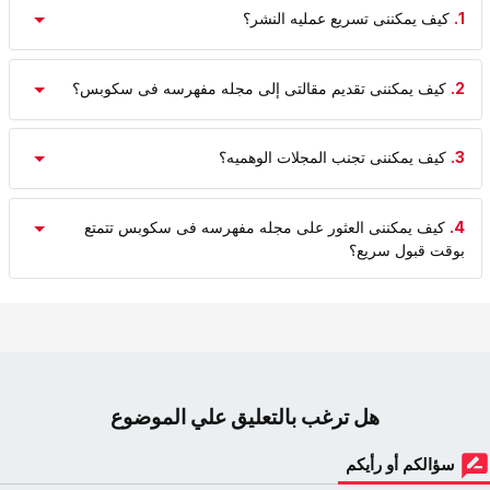
1.
کیف یمکننی تسریع عملیه النشر؟
2.
کیف یمکننی تقدیم مقالتی إلى مجله مفهرسه فی سکوبس؟
3.
کیف یمکننی تجنب المجلات الوهمیه؟
4.
کیف یمکننی العثور على مجله مفهرسه فی سکوبس تتمتع
بوقت قبول سریع؟
هل ترغب بالتعليق علي الموضوع
سؤالكم أو رأيكم