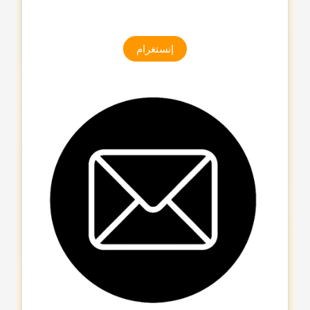
إنستغرام