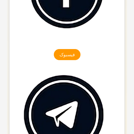
فیسبوک