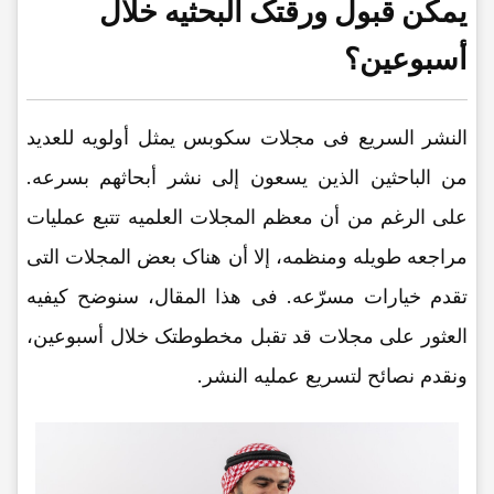
یمکن قبول ورقتک البحثیه خلال
أسبوعین؟
النشر السریع فی مجلات سکوبس یمثل أولویه للعدید
من الباحثین الذین یسعون إلى نشر أبحاثهم بسرعه.
على الرغم من أن معظم المجلات العلمیه تتبع عملیات
مراجعه طویله ومنظمه، إلا أن هناک بعض المجلات التی
تقدم خیارات مسرّعه. فی هذا المقال، سنوضح کیفیه
العثور على مجلات قد تقبل مخطوطتک خلال أسبوعین،
ونقدم نصائح لتسریع عملیه النشر.