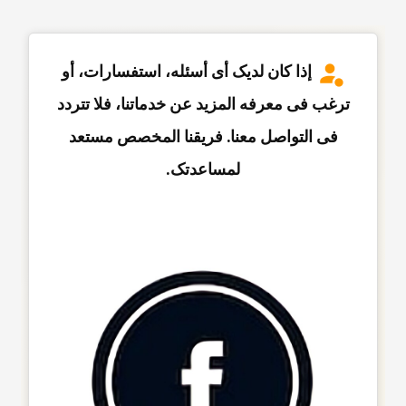
إذا کان لدیک أی أسئله، استفسارات، أو
ترغب فی معرفه المزید عن خدماتنا، فلا تتردد
فی التواصل معنا. فریقنا المخصص مستعد
لمساعدتک.