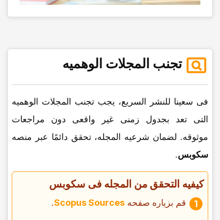
تجنب المجلات الوهمیه
فی سعینا للنشر السریع، یجب تجنب المجلات الوهمیه
التی تعد بجدول زمنی غیر واقعی دون مراجعات
موثوقه. لضمان شرعیه المجله، تحقق دائمًا عبر منصه
سکوبس
.
کیفیه التحقق من المجله فی سکوبس
قم بزیاره صفحه
Scopus Sources
.