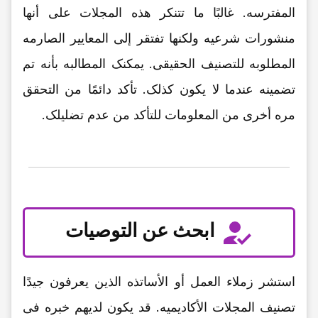
المفترسه. غالبًا ما تتنکر هذه المجلات على أنها
منشورات شرعیه ولکنها تفتقر إلى المعاییر الصارمه
المطلوبه للتصنیف الحقیقی. یمکنک المطالبه بأنه تم
تضمینه عندما لا یکون کذلک. تأکد دائمًا من التحقق
مره أخرى من المعلومات للتأکد من عدم تضلیلک.
ابحث عن التوصیات
استشر زملاء العمل أو الأساتذه الذین یعرفون جیدًا
تصنیف المجلات الأکادیمیه. قد یکون لدیهم خبره فی