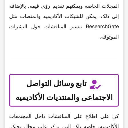
المجلات الخاصه ویمکنهم تقدیم رؤى قیمه. بالإضافه
إلى ذلک، یمکن للشبکات الأکادیمیه والمنصات مثل
ResearchGate تیسیر المناقشات حول النشرات
الموثوقه.
تابع وسائل التواصل
الاجتماعی والمنتدیات الأکادیمیه
کن على اطلاع على المناقشات داخل المجتمعات
الأکادیمیه، خاصه تلک التی ترکز على مجال بحثک.