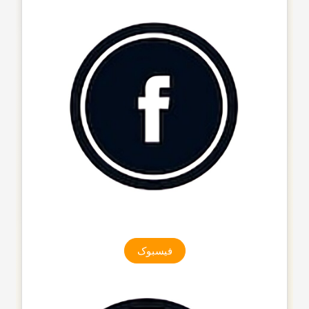
فیسبوک