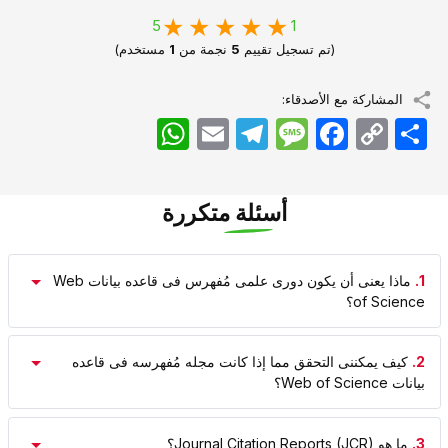
5
1
(تم تسجيل تقييم
5
نجمة من
1
مستخدم)
المشاركة مع الأصدقاء:
اشتراک
Copy
Facebook
Message
Telegram
Email
WhatsApp
Link
أسئلة متكررة
1.
ماذا یعنی أن یکون دوری علمی مُفهرس فی قاعده بیانات Web
of Science؟
2.
کیف یمکننی التحقق مما إذا کانت مجله مُفهرسه فی قاعده
بیانات Web of Science؟
3.
ما هو Journal Citation Reports (JCR)؟