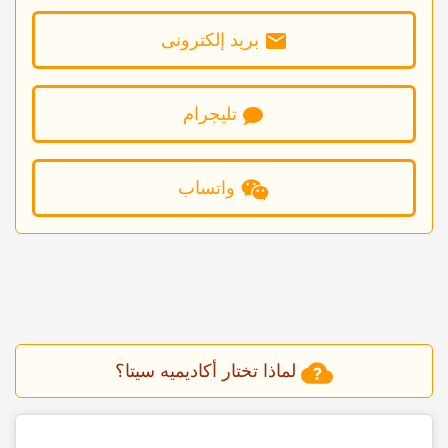
برید إلکترونی
تلیجرام
واتساب
لماذا تختار أکادیمیه سیتا؟