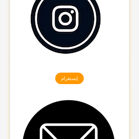
إنستغرام