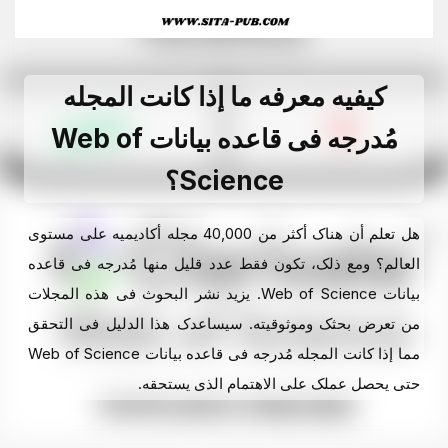
کیفیه معرفه ما إذا کانت المجله
مُدرجه فی قاعده بیانات Web of
Science؟
هل تعلم أن هناک أکثر من 40,000 مجله أکادیمیه على مستوى
العالم؟ ومع ذلک، تکون فقط عدد قلیل منها مُدرجه فی قاعده
بیانات Web of Science. یزید نشر البحوث فی هذه المجلات
من تعرض بحثک وموثوقیته. سیساعدک هذا الدلیل فی التحقق
مما إذا کانت المجله مُدرجه فی قاعده بیانات Web of Science
حتى یحصل عملک على الاهتمام الذی یستحقه.