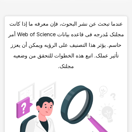
عندما تبحث عن نشر البحوث، فإن معرفه ما إذا کانت
مجلتک مُدرجه فی قاعده بیانات Web of Science أمر
حاسم. یؤثر هذا التصنیف على الرؤیه ویمکن أن یعزز
تأثیر عملک. اتبع هذه الخطوات للتحقق من وضعیه
مجلتک.