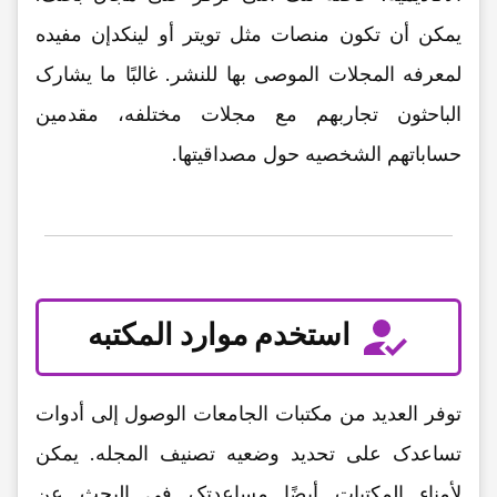
یمکن أن تکون منصات مثل تویتر أو لینکدإن مفیده
لمعرفه المجلات الموصى بها للنشر. غالبًا ما یشارک
الباحثون تجاربهم مع مجلات مختلفه، مقدمین
حساباتهم الشخصیه حول مصداقیتها.
استخدم موارد المکتبه
توفر العدید من مکتبات الجامعات الوصول إلى أدوات
تساعدک على تحدید وضعیه تصنیف المجله. یمکن
لأمناء المکتبات أیضًا مساعدتک فی البحث عن