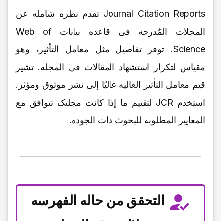
Journal Citation Reports تقدم نظره شامله عن
المجلات المُدرجه فی قاعده بیانات Web of
Science. توفر تفاصیل مثل معامل التأثیر، وهو
مقیاس لتکرار استشهاد المقالات فی المجله. تشیر
قیم معامل التأثیر العالیه غالبًا إلى نشر موثوق ومؤثر.
استخدم JCR لتقییم ما إذا کانت مجلتک تتوافق مع
المعاییر المطلوبه للبحوث ذات الجوده.
التحقق من حاله الفهرسه