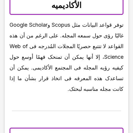
الأکادیمیه
توفر قواعد البیانات مثل Scopus وGoogle Scholar
غالبًا رؤى حول سمعه المجله. على الرغم من أن هذه
القواعد لا تتتبع حصریًا المجلات المُدرجه فی Web of
Science، إلا أنها یمکن أن تمنحک فهمًا أوسع حول
کیفیه رؤیه المجله فی المجتمع الأکادیمی. یمکن أن
تساعدک هذه المعرفه فی اتخاذ قرار بشأن ما إذا
کانت مجله مناسبه لبحثک.