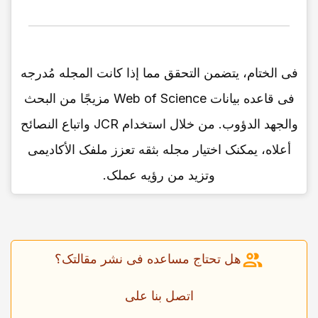
فی الختام، یتضمن التحقق مما إذا کانت المجله مُدرجه
فی قاعده بیانات Web of Science مزیجًا من البحث
والجهد الدؤوب. من خلال استخدام JCR واتباع النصائح
أعلاه، یمکنک اختیار مجله بثقه تعزز ملفک الأکادیمی
وتزید من رؤیه عملک.
هل تحتاج مساعده فی نشر مقالتک؟
اتصل بنا على