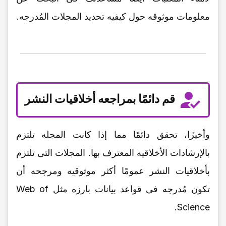
معلومات موثوقه حول کیفیه تحدید المجلات المُدرجه.
قم دائمًا بمراجعه أخلاقیات النشر
وأخیرًا، تحقق دائمًا مما إذا کانت المجله تلتزم
بالإرشادات الأخلاقیه المعترف بها. المجلات التی تلتزم
بأخلاقیات النشر عمومًا أکثر موثوقیه ومرجحه أن
تکون مُدرجه فی قواعد بیانات بارزه مثل Web of
Science.