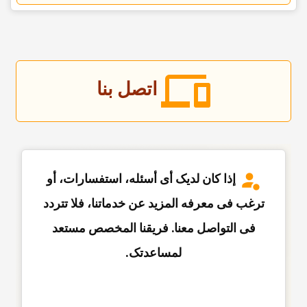
اتصل بنا
إذا کان لدیک أی أسئله، استفسارات، أو
ترغب فی معرفه المزید عن خدماتنا، فلا تتردد
فی التواصل معنا. فریقنا المخصص مستعد
لمساعدتک.