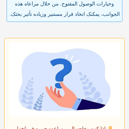
وخیارات الوصول المفتوح. من خلال مراعاه هذه
الجوانب، یمکنک اتخاذ قرار مستنیر وزیاده تأثیر بحثک.
إذا کنت بحاجه إلى مساعده خبیره فی اختیار