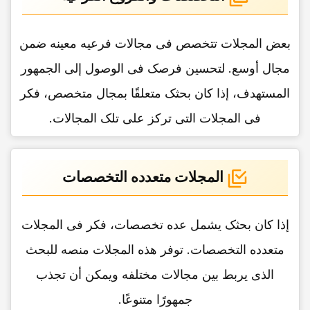
بعض المجلات تتخصص فی مجالات فرعیه معینه ضمن
مجال أوسع. لتحسین فرصک فی الوصول إلى الجمهور
المستهدف، إذا کان بحثک متعلقًا بمجال متخصص، فکر
فی المجلات التی ترکز على تلک المجالات.
المجلات متعدده التخصصات
إذا کان بحثک یشمل عده تخصصات، فکر فی المجلات
متعدده التخصصات. توفر هذه المجلات منصه للبحث
الذی یربط بین مجالات مختلفه ویمکن أن تجذب
جمهورًا متنوعًا.