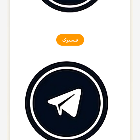
فیسبوک