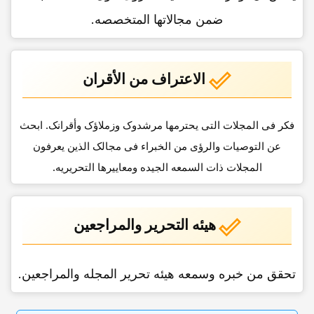
ضمن مجالاتها المتخصصه.
الاعتراف من الأقران
فکر فی المجلات التی یحترمها مرشدوک وزملاؤک وأقرانک. ابحث
عن التوصیات والرؤى من الخبراء فی مجالک الذین یعرفون
المجلات ذات السمعه الجیده ومعاییرها التحریریه.
هیئه التحریر والمراجعین
تحقق من خبره وسمعه هیئه تحریر المجله والمراجعین.