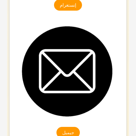
إنستغرام
جیمیل