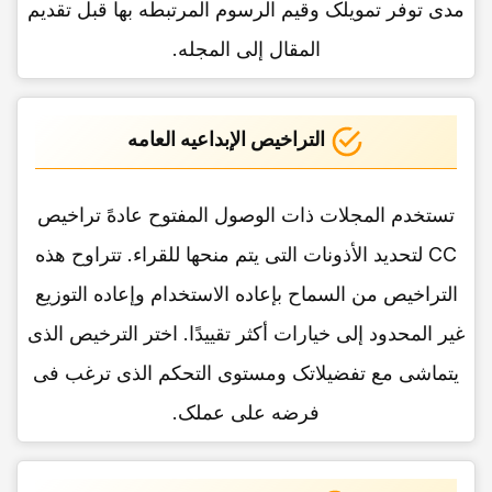
مدى توفر تمویلک وقیم الرسوم المرتبطه بها قبل تقدیم
المقال إلى المجله.
التراخیص الإبداعیه العامه
تستخدم المجلات ذات الوصول المفتوح عادهً تراخیص
CC لتحدید الأذونات التی یتم منحها للقراء. تتراوح هذه
التراخیص من السماح بإعاده الاستخدام وإعاده التوزیع
غیر المحدود إلى خیارات أکثر تقییدًا. اختر الترخیص الذی
یتماشى مع تفضیلاتک ومستوى التحکم الذی ترغب فی
فرضه على عملک.