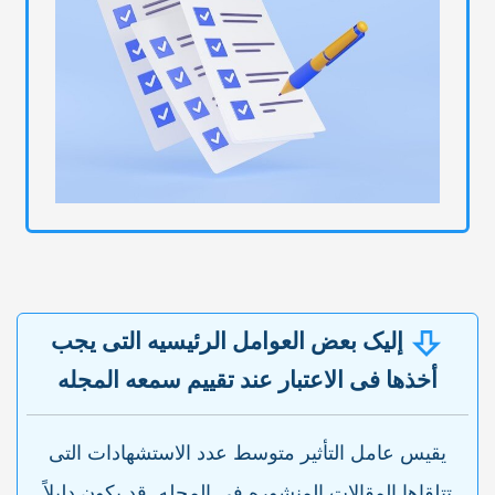
إلیک بعض العوامل الرئیسیه التی یجب
أخذها فی الاعتبار عند تقییم سمعه المجله
یقیس عامل التأثیر متوسط عدد الاستشهادات التی
تتلقاها المقالات المنشوره فی المجله. قد یکون دلیلاً