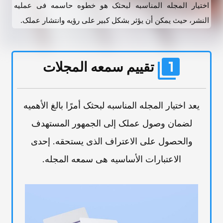
اختیار المجله المناسبه لبحثک هو خطوه حاسمه فی عملیه
النشر، حیث یمکن أن یؤثر بشکل کبیر على رؤیه وانتشار عملک.
تقییم سمعه المجلات
یعد اختیار المجله المناسبه لبحثک أمرًا بالغ الأهمیه
لضمان وصول عملک إلى الجمهور المستهدف
والحصول على الاعتراف الذی یستحقه. إحدى
الاعتبارات الأساسیه هی سمعه المجله.