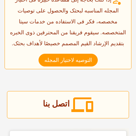
المجله المناسبه لبحثک والحصول على توصیات
مخصصه، فکر فی الاستفاده من خدمات سیتا
المتخصصه. سیقوم فریقنا من المحترفین ذوی الخبره
بتقدیم الإرشاد القیم المصمم خصیصًا لأهداف بحثک.
التوصیه لاختیار المجله
اتصل بنا