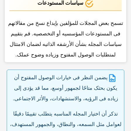
سیاسات المستودعات
تسمح بعض المجلات للمؤلفین بإیداع نسخ من مقالاتهم
فی المستودعات المؤسسیه أو التخصصیه. قم بتقییم
سیاسات المجله بشأن الأرشفه الذاتیه لضمان الامتثال
لمتطلبات الوصول المفتوح وزیاده وضوح عملک.
یضمن النظر فی خیارات الوصول المفتوح أن
یکون بحثک متاحًا لجمهور أوسع، مما قد یؤدی إلى
زیاده فی الرؤیه، والاستشهادات، والأثر الاجتماعی.
تذکر أن اختیار المجله المناسبه یتطلب تقییمًا دقیقًا
لعوامل مثل السمعه، والنطاق، والجمهور المستهدف،