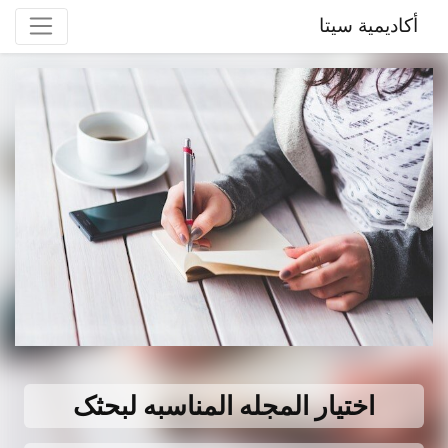
أكاديمية سيتا
اختیار المجله المناسبه لبحثک