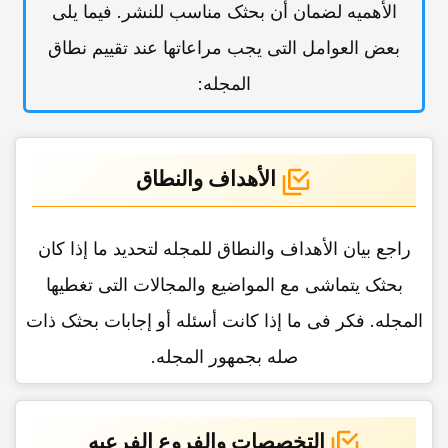
الأهمیه لضمان أن بحثک مناسب للنشر. فیما یلی
بعض العوامل التی یجب مراعاتها عند تقییم نطاق
المجله:
الأهداف والنطاق
راجع بیان الأهداف والنطاق للمجله لتحدید ما إذا کان
بحثک یتماشى مع المواضیع والمجالات التی تغطیها
المجله. فکر فی ما إذا کانت أسئله أو إجابات بحثک ذات
صله بجمهور المجله.
التخصصات والفروع الفرعیه