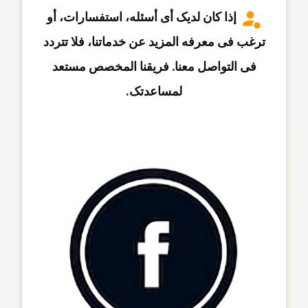
إذا کان لدیک أی أسئله، استفسارات، أو
ترغب فی معرفه المزید عن خدماتنا، فلا تتردد
فی التواصل معنا. فریقنا المخصص مستعد
لمساعدتک.