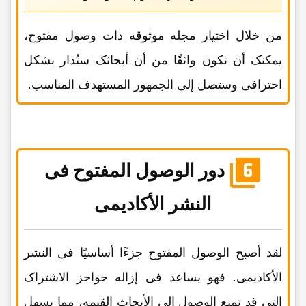
من خلال اختیار مجله موثوقه ذات وصول مفتوح،
یمکنک أن تکون واثقًا من أن أبحاثک ستُدار بشکل
احترافی وستصل إلى الجمهور المستهدف المناسب.
دور الوصول المفتوح فی
النشر الأکادیمی
لقد أصبح الوصول المفتوح جزءًا أساسیًا فی النشر
الأکادیمی. فهو یساعد فی إزاله حواجز الاشتراک
التی قد تمنع الوصول إلى الأبحاث القیمه، مما یسهل