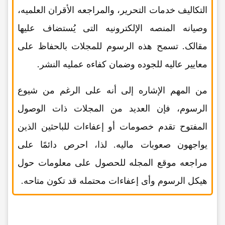
التکالیف خدمات التحریر، والمراجعه الأقران العلمیه،
وصیانه المنصه الإلکترونیه التی یُستضاف علیها
مقالک. تسمح هذه الرسوم للمجلات بالحفاظ على
معاییر عالیه للجوده وضمان کفاءه عملیه النشر.
من المهم الإشاره إلى أنه على الرغم من شیوع
الرسوم، فإن العدید من المجلات ذات الوصول
المفتوح تقدم خصومات أو إعفاءات للباحثین الذین
یواجهون صعوبات مالیه. لذا، احرص دائمًا على
مراجعه موقع المجله للحصول على معلومات حول
هیکل الرسوم وأی إعفاءات محتمله قد تکون متاحه.