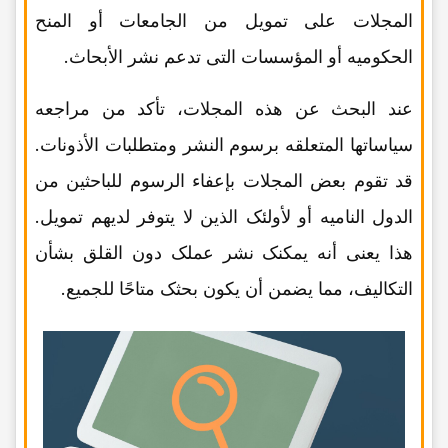
المجلات على تمویل من الجامعات أو المنح
الحکومیه أو المؤسسات التی تدعم نشر الأبحاث.
عند البحث عن هذه المجلات، تأکد من مراجعه
سیاساتها المتعلقه برسوم النشر ومتطلبات الأذونات.
قد تقوم بعض المجلات بإعفاء الرسوم للباحثین من
الدول النامیه أو لأولئک الذین لا یتوفر لدیهم تمویل.
هذا یعنی أنه یمکنک نشر عملک دون القلق بشأن
التکالیف، مما یضمن أن یکون بحثک متاحًا للجمیع.