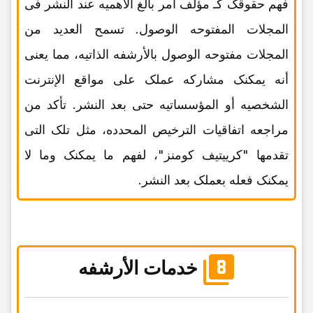
فهم حقوقک کـ مؤلف أمر بالغ الأهمیه عند النشر فی
المجلات المفتوحه الوصول. تسمح العدید من
المجلات مفتوحه الوصول بالأرشفه الذاتیه، مما یعنی
أنه یمکنک مشارکه عملک على مواقع الإنترنت
الشخصیه أو المؤسساتیه حتى بعد النشر. تأکد من
مراجعه اتفاقیات الترخیص المحدده، مثل تلک التی
تقدمها "کرییتیف کومنز"، لفهم ما یمکنک وما لا
یمکنک فعله بعملک بعد النشر.
خدمات الأرشفه