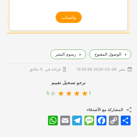
واتساب
الوصول المفتوح
رسوم النشر
نشر
قراءة في
2026-02-08 13:26:28
5 دقائق
نرجو تسجيل تقييم
5
1
المشاركة مع الأصدقاء:
اشتراک
Copy
Facebook
Message
Telegram
Email
WhatsApp
Link