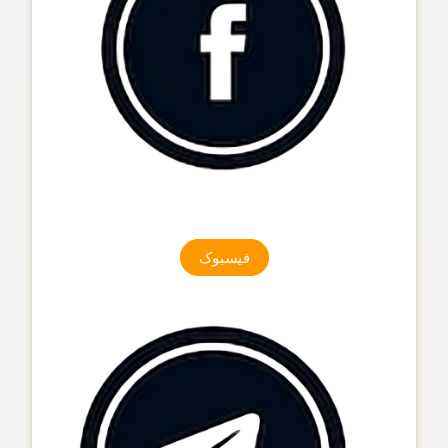
فیسبوک