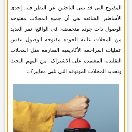
المفتوح التی قد تثنی الباحثین عن النظر فیه. إحدى
الأساطیر الشائعه هی أن جمیع المجلات مفتوحه
الوصول ذات جوده منخفضه. فی الواقع، تمر العدید
من المجلات عالیه الجوده مفتوحه الوصول بنفس
عملیات المراجعه الأکادیمیه الصارمه مثل المجلات
التقلیدیه المعتمده على الاشتراک. من المهم البحث
وتحدید المجلات الموثوقه التی تلبی معاییرک.