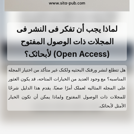
لماذا یجب أن تفکر فی النشر فی
المجلات ذات الوصول المفتوح
(Open Access) لأبحاثک؟
هل تتطلع لنشر ورقتک البحثیه ولکنک غیر متأکد من اختیار المجله
المناسبه؟ مع وجود العدید من الخیارات المتاحه، قد یکون العثور
على المجله المثالیه لعملک أمرًا صعبًا. یقدم هذا الدلیل شرحًا
للمجلات ذات الوصول المفتوح ولماذا یمکن أن تکون الخیار
الأمثل لأبحاثک.