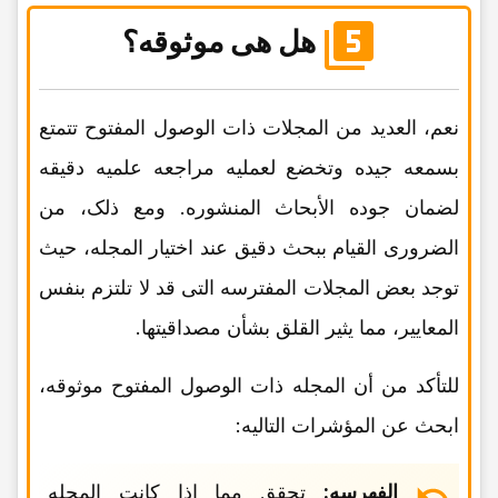
هل هی موثوقه؟
نعم، العدید من المجلات ذات الوصول المفتوح تتمتع
بسمعه جیده وتخضع لعملیه مراجعه علمیه دقیقه
لضمان جوده الأبحاث المنشوره. ومع ذلک، من
الضروری القیام ببحث دقیق عند اختیار المجله، حیث
توجد بعض المجلات المفترسه التی قد لا تلتزم بنفس
المعاییر، مما یثیر القلق بشأن مصداقیتها.
للتأکد من أن المجله ذات الوصول المفتوح موثوقه،
ابحث عن المؤشرات التالیه:
الفهرسه:
تحقق مما إذا کانت المجله