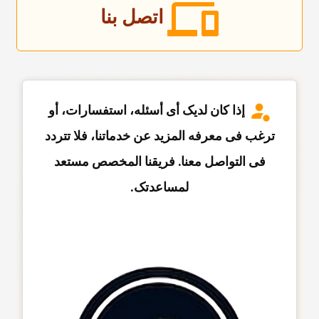
اتصل بنا
إذا کان لدیک أی أسئله، استفسارات، أو
ترغب فی معرفه المزید عن خدماتنا، فلا تتردد
فی التواصل معنا. فریقنا المخصص مستعد
لمساعدتک.