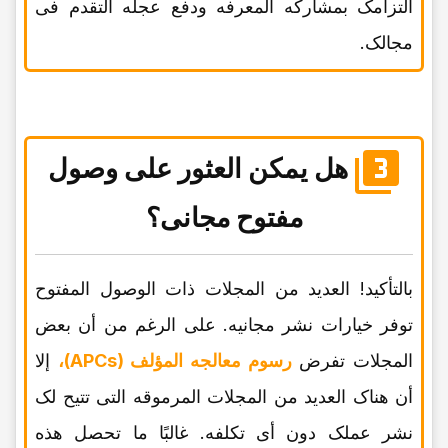
التزامک بمشارکه المعرفه ودفع عجله التقدم فی
مجالک.
هل یمکن العثور على وصول
مفتوح مجانی؟
بالتأکید! العدید من المجلات ذات الوصول المفتوح
توفر خیارات نشر مجانیه. على الرغم من أن بعض
المجلات تفرض
رسوم معالجه المؤلف (APCs)،
إلا
أن هناک العدید من المجلات المرموقه التی تتیح لک
نشر عملک دون أی تکلفه. غالبًا ما تحصل هذه