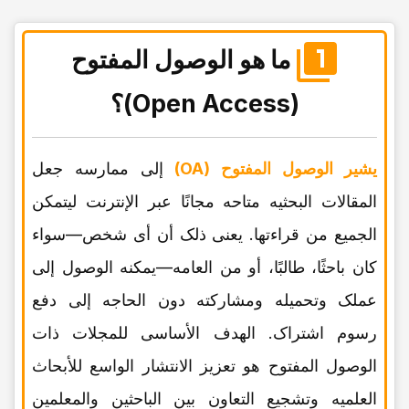
ما هو الوصول المفتوح
(Open Access)؟
یشیر الوصول المفتوح (OA)
إلى ممارسه جعل
المقالات البحثیه متاحه مجانًا عبر الإنترنت لیتمکن
الجمیع من قراءتها. یعنی ذلک أن أی شخص—سواء
کان باحثًا، طالبًا، أو من العامه—یمکنه الوصول إلى
عملک وتحمیله ومشارکته دون الحاجه إلى دفع
رسوم اشتراک. الهدف الأساسی للمجلات ذات
الوصول المفتوح هو تعزیز الانتشار الواسع للأبحاث
العلمیه وتشجیع التعاون بین الباحثین والمعلمین