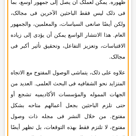
ظهوره. یمکن لعملک أن یصل إلى جمهور أوسع، بما
فی ذلک لیس فقط الباحثین الآخرین فی مجالک،
ولکن أیضًا صانعی السیاسات، والمعلمین، والجمهور
العام. هذا الانتشار الواسع یمکن أن یؤدی إلى زیاده
الاقتباسات، وتعزیز التفاعل، وتحقیق تأثیر أکبر فی
مجالک.
علاوه على ذلک، یتماشى الوصول المفتوح مع الاتجاه
المتزاید نحو الشفافیه فی البحث العلمی. العدید من
الجهات المموله والمؤسسات الأکادیمیه تشجع أو
حتى تلزم الباحثین بجعل أعمالهم متاحه بشکل
مفتوح. من خلال النشر فی مجله ذات وصول
مفتوح، لا تلتزم فقط بهذه التوقعات، بل تظهر أیضًا