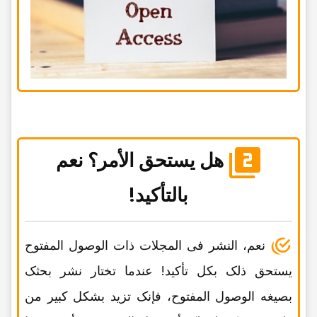
هل یستحق الأمر؟ نعم
بالتأکید!
نعم، النشر فی المجلات ذات الوصول المفتوح
یستحق ذلک بکل تأکید! عندما تختار نشر بحثک
بصیغه الوصول المفتوح، فإنک تزید بشکل کبیر من