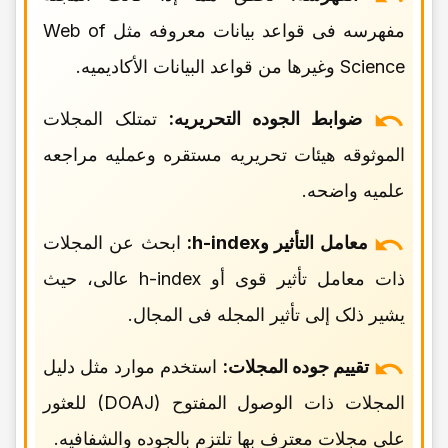
مفهرسه فی قواعد بیانات معروفه مثل Web of
Science وغیرها من قواعد البیانات الأکادیمیه.
ضوابط الجوده التحریریه:
تمتلک المجلات
الموثوقه هیئات تحریریه مستقره وعملیه مراجعه
علمیه واضحه.
معامل التأثیر وh-index:
ابحث عن المجلات
ذات معامل تأثیر قوی أو h-index عالی، حیث
یشیر ذلک إلى تأثیر المجله فی المجال.
تقییم جوده المجلات:
استخدم موارد مثل دلیل
المجلات ذات الوصول المفتوح (DOAJ) للعثور
على مجلات معترف بها تلتزم بالجوده والشفافیه.