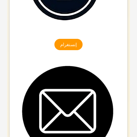
إنستغرام