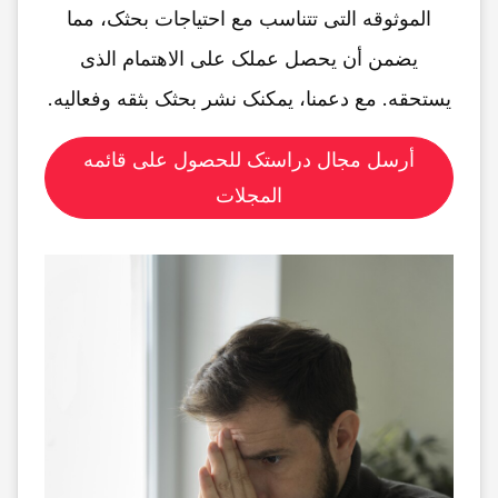
الموثوقه التی تتناسب مع احتیاجات بحثک، مما
یضمن أن یحصل عملک على الاهتمام الذی
یستحقه. مع دعمنا، یمکنک نشر بحثک بثقه وفعالیه.
أرسل مجال دراستک للحصول على قائمه
المجلات