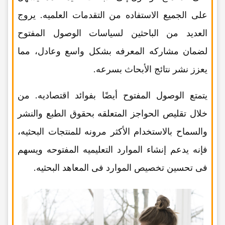
على الجمیع الاستفاده من التقدمات العلمیه. یروج
العدید من الباحثین لسیاسات الوصول المفتوح
لضمان مشارکه المعرفه بشکل واسع وعادل، مما
یعزز نشر نتائج الأبحاث بسرعه.
یتمتع الوصول المفتوح أیضًا بفوائد اقتصادیه. من
خلال تقلیص الحواجز المتعلقه بحقوق الطبع والنشر
والسماح بالاستخدام الأکثر مرونه للمنتجات البحثیه،
فإنه یدعم إنشاء الموارد التعلیمیه المفتوحه ویسهم
فی تحسین تخصیص الموارد فی المعاهد البحثیه.