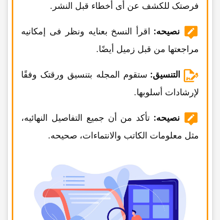
فرصتک للکشف عن أی أخطاء قبل النشر.
نصیحه:
اقرأ النسخ بعنایه ونظر فی إمکانیه
مراجعتها من قبل زمیل أیضًا.
التنسیق:
ستقوم المجله بتنسیق ورقتک وفقًا
لإرشادات أسلوبها.
نصیحه:
تأکد من أن جمیع التفاصیل النهائیه،
مثل معلومات الکاتب والانتماءات، صحیحه.