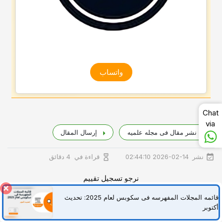
واتساب
Chat
via
نشر مقال فی مجله علمیه
إرسال المقال
نشر
قراءة في
2026-02-14 02:44:10
4 دقائق
نرجو تسجيل تقييم
5
1
قائمه المجلات المفهرسه فی سکوبس لعام 2025: تحدیث
أ
أکتوبر
I
المشاركة مع الأصدقاء: