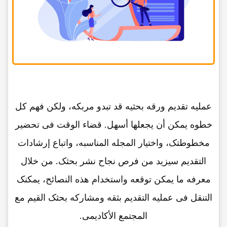
عملیه تقدیم ورقه بحثیه قد تبدو مربکه، ولکن فهم کل
خطوه یمکن أن یجعلها أسهل. قضاء الوقت فی تحضیر
مخطوطتک، واختیار المجله المناسبه، واتباع إرشادات
التقدیم سیزید من فرص نجاح نشر بحثک. من خلال
معرفه ما یمکن توقعه واستخدام هذه النصائح، یمکنک
التنقل فی عملیه التقدیم بثقه ومشارکه بحثک القیم مع
المجتمع الأکادیمی.