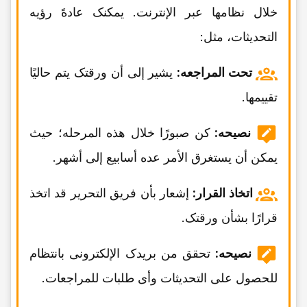
خلال نظامها عبر الإنترنت. یمکنک عادهً رؤیه
التحدیثات، مثل:
تحت المراجعه:
یشیر إلى أن ورقتک یتم حالیًا
تقییمها.
نصیحه:
کن صبورًا خلال هذه المرحله؛ حیث
یمکن أن یستغرق الأمر عده أسابیع إلى أشهر.
اتخاذ القرار:
إشعار بأن فریق التحریر قد اتخذ
قرارًا بشأن ورقتک.
نصیحه:
تحقق من بریدک الإلکترونی بانتظام
للحصول على التحدیثات وأی طلبات للمراجعات.