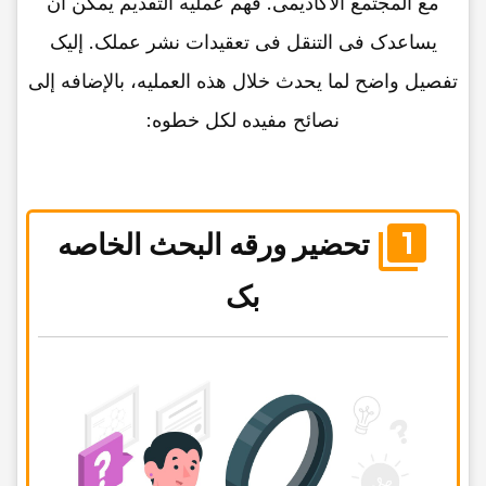
مع المجتمع الأکادیمی. فهم عملیه التقدیم یمکن أن
یساعدک فی التنقل فی تعقیدات نشر عملک. إلیک
تفصیل واضح لما یحدث خلال هذه العملیه، بالإضافه إلى
نصائح مفیده لکل خطوه:
تحضیر ورقه البحث الخاصه
بک