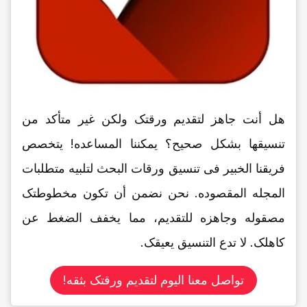
هل أنت جاهز لتقدیم ورقتک ولکن غیر متأکد من
تنسیقها بشکل صحیح؟ یمکننا المساعده! یتخصص
فریقنا الخبیر فی تنسیق ورقات البحث لتلبیه متطلبات
المجله المقصوده. نحن نضمن أن تکون مخطوطتک
مصقوله وجاهزه للتقدیم، مما یخفف الضغط عن
کاهلک. لا تدع التنسیق یعیقک.
تواصل معنا الیوم لتقدیم ورقتک بثقه!