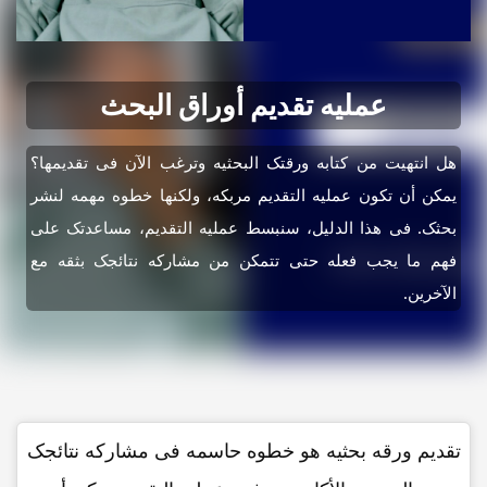
عملیه تقدیم أوراق البحث
هل انتهیت من کتابه ورقتک البحثیه وترغب الآن فی تقدیمها؟
یمکن أن تکون عملیه التقدیم مربکه، ولکنها خطوه مهمه لنشر
بحثک. فی هذا الدلیل، سنبسط عملیه التقدیم، مساعدتک على
فهم ما یجب فعله حتى تتمکن من مشارکه نتائجک بثقه مع
الآخرین.
تقدیم ورقه بحثیه هو خطوه حاسمه فی مشارکه نتائجک