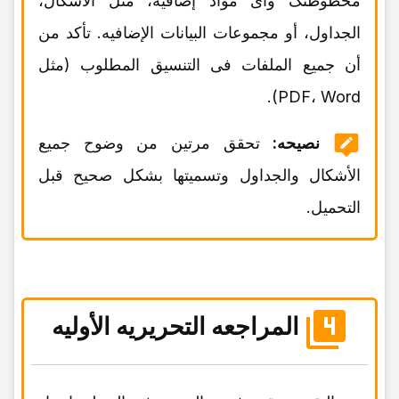
مخطوطتک وأی مواد إضافیه، مثل الأشکال،
الجداول، أو مجموعات البیانات الإضافیه. تأکد من
أن جمیع الملفات فی التنسیق المطلوب (مثل
PDF، Word).
نصیحه:
تحقق مرتین من وضوح جمیع
الأشکال والجداول وتسمیتها بشکل صحیح قبل
التحمیل.
المراجعه التحریریه الأولیه