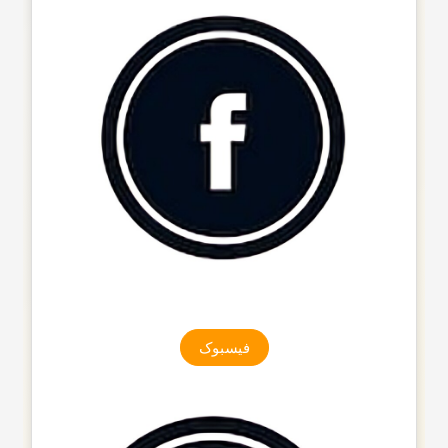
فیسبوک