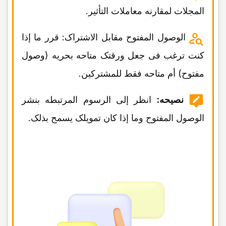
المجلات لمقارنه معاملات التأثیر.
الوصول المفتوح مقابل الاشتراک: قرر ما إذا
کنت ترغب فی جعل ورقتک متاحه بحریه (وصول
مفتوح) أم متاحه فقط للمشترکین.
نصیحه:
انظر إلى الرسوم المرتبطه بنشر
الوصول المفتوح وما إذا کان تمویلک یسمح بذلک.