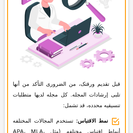
قبل تقدیم ورقتک، من الضروری التأکد من أنها
تلبی إرشادات المجله. کل مجله لدیها متطلبات
تنسیقیه محدده، قد تشمل:
نمط الاقتباس:
تستخدم المجالات المختلفه
أنماط اقتباس مختلفه (مثل APA، MLA،