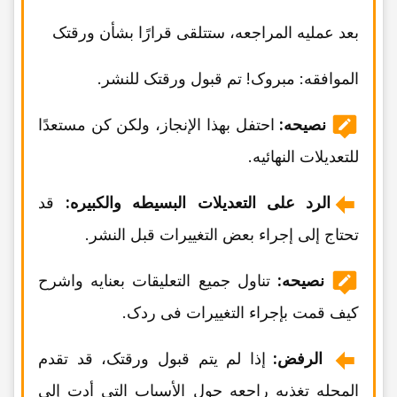
بعد عملیه المراجعه، ستتلقى قرارًا بشأن ورقتک
الموافقه: مبروک! تم قبول ورقتک للنشر.
نصیحه:
احتفل بهذا الإنجاز، ولکن کن مستعدًا
للتعدیلات النهائیه.
الرد على التعدیلات البسیطه والکبیره:
قد
تحتاج إلى إجراء بعض التغییرات قبل النشر.
نصیحه:
تناول جمیع التعلیقات بعنایه واشرح
کیف قمت بإجراء التغییرات فی ردک.
الرفض:
إذا لم یتم قبول ورقتک، قد تقدم
المجله تغذیه راجعه حول الأسباب التی أدت إلى