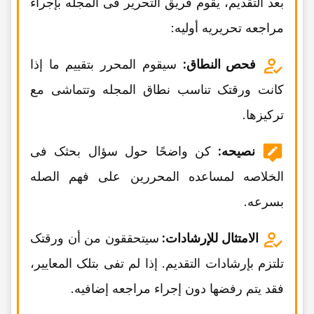
بعد التقدیم، یقوم فریق التحریر فی المجله بإجراء
مراجعه تحریریه أولیه:
فحص النطاق:
سیقوم المحرر بتقییم ما إذا
کانت ورقتک تناسب نطاق المجله وتتماشى مع
ترکیزها.
نصیحه:
کن واضحًا حول سؤال بحثک فی
الخلاصه لمساعده المحررین على فهم الصله
بسرعه.
الامتثال للإرشادات:
سیتحققون من أن ورقتک
تلتزم بإرشادات التقدیم. إذا لم تفی بتلک المعاییر،
فقد یتم رفضها دون إجراء مراجعه إضافیه.