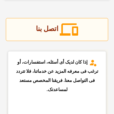
اتصل بنا
إذا کان لدیک أی أسئله، استفسارات، أو
ترغب فی معرفه المزید عن خدماتنا، فلا تتردد
فی التواصل معنا. فریقنا المخصص مستعد
لمساعدتک.