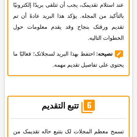
عند استلام تقدیمک، یجب أن تتلقى بریدًا إلکترونیًا
بالتأکید من المجله. یؤکد هذا البرید عادهً أن تم
تقدیم ورقتک بنجاح وقد یقدم معلومات حول
الخطوات التالیه.
نصیحه:
احتفظ بهذا البرید لسجلاتک؛ فغالبًا ما
یحتوی على تفاصیل تقدیم مهمه.
تتبع التقدیم
تسمح معظم المجلات لک بتتبع حاله تقدیمک من