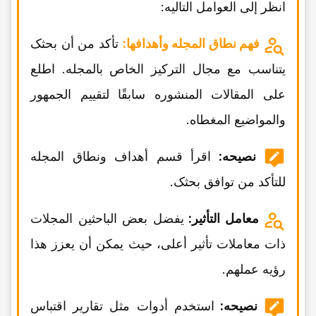
انظر إلى العوامل التالیه:
فهم نطاق المجله وأهدافها:
تأکد من أن بحثک
یتناسب مع مجال الترکیز الخاص بالمجله. اطلع
على المقالات المنشوره سابقًا لتقییم الجمهور
والمواضیع المغطاه.
نصیحه:
اقرأ قسم أهداف ونطاق المجله
للتأکد من توافق بحثک.
معامل التأثیر:
یفضل بعض الباحثین المجلات
ذات معاملات تأثیر أعلى، حیث یمکن أن یعزز هذا
رؤیه عملهم.
نصیحه:
استخدم أدوات مثل تقاریر اقتباس