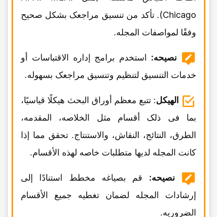
Chicago). تأکد من تنسیق مراجعک بشکل صحیح
وفقًا لمواصفات المجله.
نصیحه:
استخدم برامج إداره الاقتباسات أو
خدمات التنسیق لتنظیم وتنسیق مراجعک بسهوله.
الهیکل
: تتبع معظم أوراق البحث هیکلًا قیاسیًا،
بما فی ذلک أقسام مثل الخلاصه، المقدمه،
الطرق، النتائج، النقاش، والاستنتاج. تحقق مما إذا
کانت المجله لدیها متطلبات خاصه لهذه الأقسام.
نصیحه:
قم بصیاغه مخطط استنادًا إلى
إرشادات المجله لضمان تغطیه جمیع الأقسام
الضروریه.