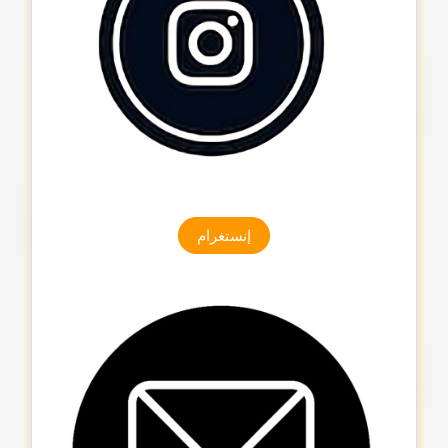
إنستغرام