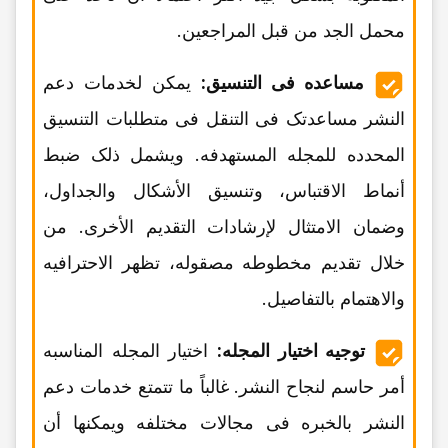
محمل الجد من قبل المراجعین.
مساعده فی التنسیق:
یمکن لخدمات دعم
النشر مساعدتک فی التنقل فی متطلبات التنسیق
المحدده للمجله المستهدفه. ویشمل ذلک ضبط
أنماط الاقتباس، وتنسیق الأشکال والجداول،
وضمان الامتثال لإرشادات التقدیم الأخرى. من
خلال تقدیم مخطوطه مصقوله، تظهر الاحترافیه
والاهتمام بالتفاصیل.
توجیه اختیار المجله:
اختیار المجله المناسبه
أمر حاسم لنجاح النشر. غالباً ما تتمتع خدمات دعم
النشر بالخبره فی مجالات مختلفه ویمکنها أن