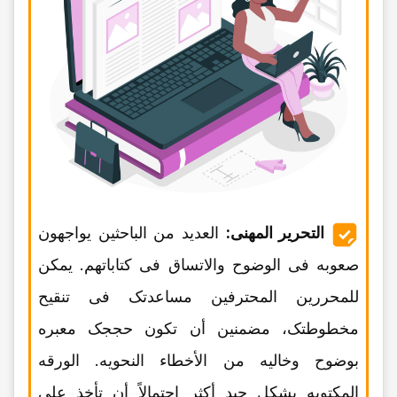
التحریر المهنی:
العدید من الباحثین یواجهون
صعوبه فی الوضوح والاتساق فی کتاباتهم. یمکن
للمحررین المحترفین مساعدتک فی تنقیح
مخطوطتک، مضمنین أن تکون حججک معبره
بوضوح وخالیه من الأخطاء النحویه. الورقه
المکتوبه بشکل جید أکثر احتمالاً أن تأخذ على