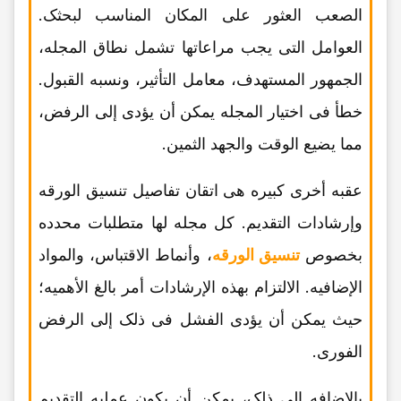
الصعب العثور على المکان المناسب لبحثک.
العوامل التی یجب مراعاتها تشمل نطاق المجله،
الجمهور المستهدف، معامل التأثیر، ونسبه القبول.
خطأ فی اختیار المجله یمکن أن یؤدی إلى الرفض،
مما یضیع الوقت والجهد الثمین.
عقبه أخرى کبیره هی اتقان تفاصیل تنسیق الورقه
وإرشادات التقدیم. کل مجله لها متطلبات محدده
بخصوص
تنسیق الورقه
، وأنماط الاقتباس، والمواد
الإضافیه. الالتزام بهذه الإرشادات أمر بالغ الأهمیه؛
حیث یمکن أن یؤدی الفشل فی ذلک إلى الرفض
الفوری.
بالإضافه إلى ذلک، یمکن أن یکون عملیه التقدیم