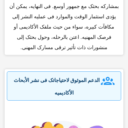
بمشارکه بحثک مع جمهور أوسع. فی النهایه، یمکن أن
یؤدی استثمار الوقت والموارد فی عملیه النشر إلى
مکافآت کبیره، سواء من حیث ملفک الأکادیمی أو
فرصک المهنیه. اعتن بالرحله، وحول بحثک إلى
منشورات ذات تأثیر ترقی مسارک المهنی.
الدعم الموثوق لاحتیاجاتک فی نشر الأبحاث
الأکادیمیه