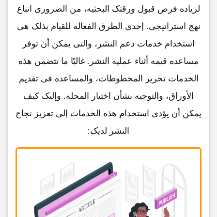
لزیاده فرص قبول ورقتک البحثیه، من الضروری اتباع
نهج استراتیجی. إحدى الطرق الفعاله للقیام بذلک هی
استخدام خدمات دعم النشر، والتی یمکن أن توفر
مساعده قیمه أثناء عملیه النشر. غالبًا ما تتضمن هذه
الخدمات تحریر المخطوطات، والمساعده فی تقدیم
الأوراق، والتوجیه بشأن اختیار المجله. وإلیک کیف
یمکن أن یؤدی استخدام هذه الخدمات إلى تعزیز نجاح
النشر لدیک: