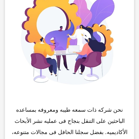
نحن شرکه ذات سمعه طیبه ومعروفه بمساعده
الباحثین على التنقل بنجاح فی عملیه نشر الأبحاث
الأکادیمیه. بفضل سجلنا الحافل فی مجالات متنوعه،