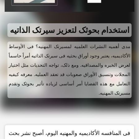
استخدام بحوثک لتعزیز سیرتک الذاتیه
مدى أهمیه النشرات العلمیه لمسیرتک المهنیه؟ فی الأوساط
الأکادیمیه، یعتبر وجود أوراق بحثیه فی سیرتک الذاتیه أمراً حاسماً
لعرض الخبره والمصداقیه. ومع ذلک، تواجه التحدیات مثل اختیار
المجلات وتنسیق الأوراق صعوبات قد تعقد العملیه. معرفه کیفیه
التعامل مع هذه القضایا أمر أساسی لزیاده تأثیر بحوثک وتقدم
مسیرتک المهنیه.
فی المنافسه الأکادیمیه والمهنیه الیوم، أصبح نشر بحث