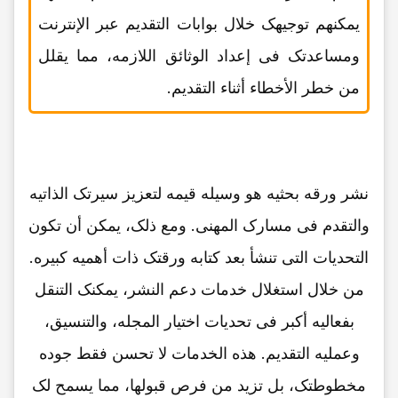
یمکنهم توجیهک خلال بوابات التقدیم عبر الإنترنت
ومساعدتک فی إعداد الوثائق اللازمه، مما یقلل
من خطر الأخطاء أثناء التقدیم.
نشر ورقه بحثیه هو وسیله قیمه لتعزیز سیرتک الذاتیه
والتقدم فی مسارک المهنی. ومع ذلک، یمکن أن تکون
التحدیات التی تنشأ بعد کتابه ورقتک ذات أهمیه کبیره.
من خلال استغلال خدمات دعم النشر، یمکنک التنقل
بفعالیه أکبر فی تحدیات اختیار المجله، والتنسیق،
وعملیه التقدیم. هذه الخدمات لا تحسن فقط جوده
مخطوطتک، بل تزید من فرص قبولها، مما یسمح لک