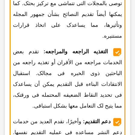
توصی بالمجلات التی تتماشى مع ترکیز بحثک. کما
یمکنها أیضاً تقدیم النصائح بشأن جمهور المجله
وتأثیرها، مما یساعدک على اتخاذ قرارات
مستنیره.
التغذیه الراجعه والمراجعه:
تقدم بعض
الخدمات مراجعه من الأقران أو تغذیه راجعه من
الباحثین ذوی الخبره فی مجالک. استقبال
الانتقادات البناءه قبل التقدیم یمکن أن یساعدک
فی تحدید النقاط الضعیفه المحتمله فی ورقتک،
مما یتیح لک التعامل معها بشکل استباقی.
دعم التقدیم:
وأخیرًا، تقدم العدید من خدمات
دعم النشر مساعده فی عملیه التقدیم نفسها.