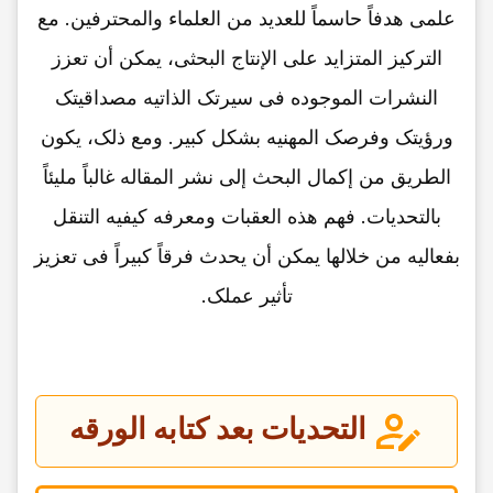
علمی هدفاً حاسماً للعدید من العلماء والمحترفین. مع
الترکیز المتزاید على الإنتاج البحثی، یمکن أن تعزز
النشرات الموجوده فی سیرتک الذاتیه مصداقیتک
ورؤیتک وفرصک المهنیه بشکل کبیر. ومع ذلک، یکون
الطریق من إکمال البحث إلى نشر المقاله غالباً ملیئاً
بالتحدیات. فهم هذه العقبات ومعرفه کیفیه التنقل
بفعالیه من خلالها یمکن أن یحدث فرقاً کبیراً فی تعزیز
تأثیر عملک.
التحدیات بعد کتابه الورقه