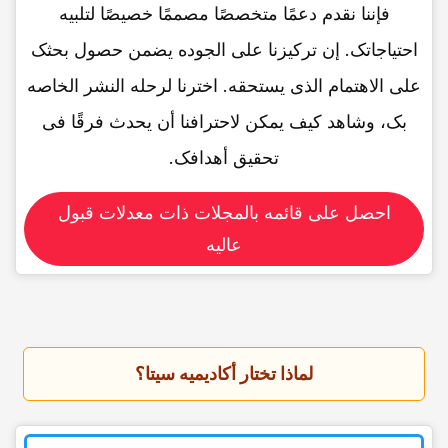
فإننا نقدم دعمًا متخصصًا مصممًا خصیصًا لتلبیه
احتیاجاتک. إن ترکیزنا على الجوده یضمن حصول بحثک
على الاهتمام الذی یستحقه. اخترنا لرحله النشر الخاصه
بک، وشاهد کیف یمکن لاحترافنا أن یحدث فرقًا فی
تحقیق أهدافک.
احصل على قائمه بالمجلات ذات معدلات قبول
عالیه
لماذا تختار أکادیمیه سیتا؟