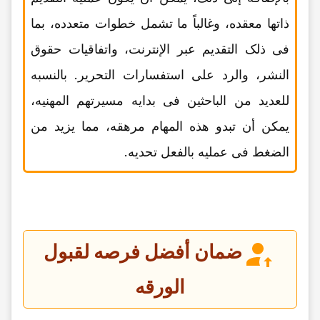
ذاتها معقده، وغالباً ما تشمل خطوات متعدده، بما
فی ذلک التقدیم عبر الإنترنت، واتفاقیات حقوق
النشر، والرد على استفسارات التحریر. بالنسبه
للعدید من الباحثین فی بدایه مسیرتهم المهنیه،
یمکن أن تبدو هذه المهام مرهقه، مما یزید من
الضغط فی عملیه بالفعل تحدیه.
ضمان أفضل فرصه لقبول
الورقه