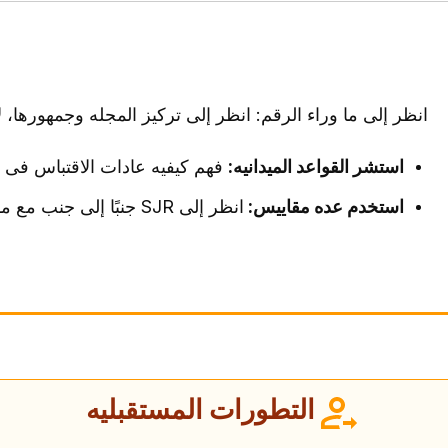
انظر إلى ما وراء الرقم: انظر إلى ترکیز المجله وجمهورها، ل
استشر القواعد المیدانیه:
فهم کیفیه عادات الاقتباس فی م
استخدم عده مقاییس:
انظر إلى SJR جنبًا إلى جنب مع مقاییس أخرى للحصول على رؤیه شامله لجوده المجله.
التطورات المستقبلیه