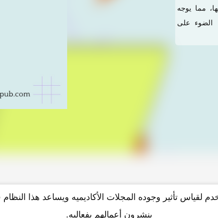
له وجودتها، مما یوجه
 الضوء على
دم لقیاس تأثیر وجوده المجلات الأکادیمیه ویساعد هذا النظام 
ینشرون أعمالهم بفعالیه.