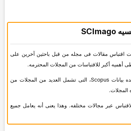
SCImag
دد مرات اقتباس مقالات فی مجله من قبل باحثین آخرین على
 أهمیه أکبر للاقتباسات من المجلات المحترمه.
یستخدم SJR معلومات من قاعده بیانات Scopus، التی تشمل العدید من المجلات من
 المجلات.
دات الاقتباس عبر مجالات مختلفه. وهذا یعنی أنه یعامل جمیع