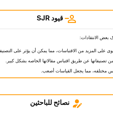
قیود SJR
ی على المزید من الاقتباسات، مما یمکن أن یؤثر على التصنیف
ن تصنیفاتها عن طریق اقتباس مقالاتها الخاصه بشکل کبیر.
س مختلفه، مما یجعل القیاسات أصعب.
نصائح للباحثین