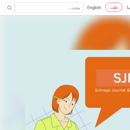
ا
English
طلب