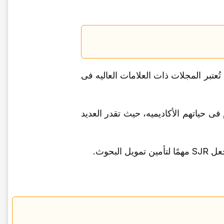
حاثهم. تُعتبر المجلات ذات العلامات العالیه فی
باحثین على تحقیق تقدم فی حیاتهم الأکادیمیه، حیث تقدر العدید
بحوث.