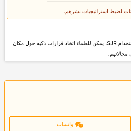
SCImago Journal Rank هو أداه مهمه للباحثین الذین یرغبون فی النشر بفعالیه وزیاده تأثیرهم الأکادیمی. من خلال استخدام SJR، یمکن للعلماء اتخاذ قرارات ذکیه حول مکان
مجالاتهم.
واتساب