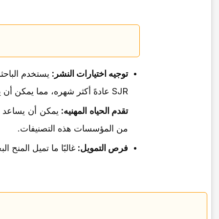
توجیه اختیارات النشر:
SJR عادهً أکثر شهره، مما یمکن أن یعزز رؤیه البحث.
تقدم الحیاه المهنیه:
من المؤسسات هذه التصنیفات.
فرص التمویل:
غالبًا ما تمیل المنح البحثیه 