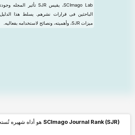
SCImago Lab، یقیس SJR تأثیر المج
الباحثین فی قرارات نشرهم. یسلط هذا الدلیل
میزات SJR، وأهمیته، ونصائح لاستخدامه بفعالیه.
SCImago Journal Rank (SJR)
هو أداه شهیره تُستخ