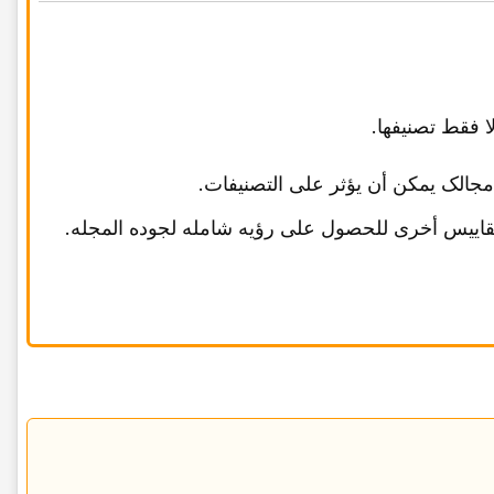
ا فقط تصنیفها.
جالک یمکن أن یؤثر على التصنیفات.