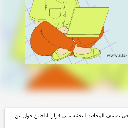
فی تصنیف المجلات البحثیه على قرار الباحثین حول أین