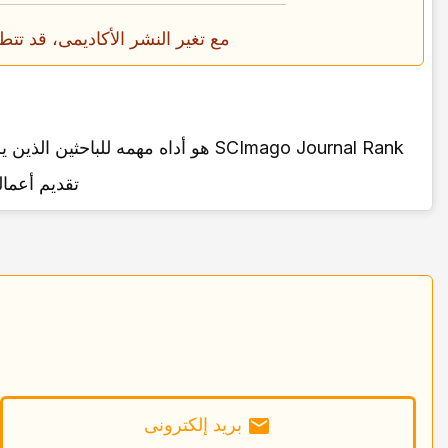
مع تغیر النشر الأکادیمی، قد تتطور أدوات مثل SJR أیضًا. یجب على الباحثین متابعه ه
تقدیم أعما
برید إلکترونی