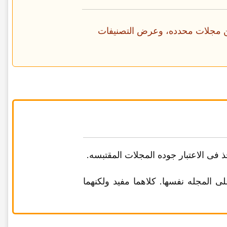
عن مجلات محدده، وعرض التصنیفات
عامل h-index کیفیه اقتباس أعمال الباحث بانتظام، بینما یرکز SJR على المجله نفسها. کلاهما مفید ولکنهما