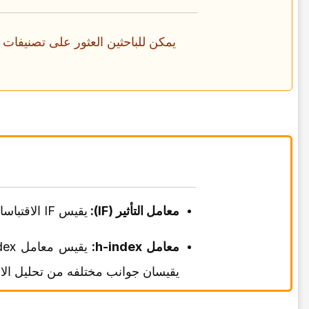
یمکن للباحثین العثور على تصنیفات SJR على
معامل التأثیر (IF):
یقیس IF الاقتباسات على مدى سنتین، بینما یستخدم SJR فتره ثلاث سنوات ویأخذ فی الاعتبار جوده المجلات المقتبسه.
معامل h-index:
یقیسان جوانب مختلفه من تحلیل الا