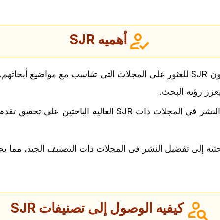
أهمیه SJR
یستخدم الباحثون SJR للعثور على المجلات التی تتناسب مع مواضیع أب
یمکن أن یساعد النشر فی المجلات ذات SJR العالیه ال
إلى تفضیل النشر فی المجلات ذات التصنیف الجید، مما یجعل SJR مهمًا لتأمین تمویل ال
کیفیه الوصول إلى تصنیفات SJR