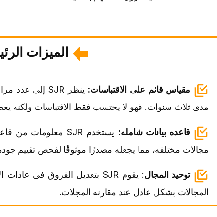
المیزات الرئیسیه o
مقیاس قائم على الاقتباسات:
ینظر SJR إلى ع
مدى ثلاث سنوات. فهو لا یحتسب فقط الاقتباسات ولکنه یعطی
قاعده بیانات شامله:
مجالات مختلفه، مما یجعله مصدرًا موثوقًا لفحص تقییم جوده
توحید المجال
: یقوم SJR بتعدیل الفروق فی عا
المجالات بشکل عادل عند مقارنه المجلات.