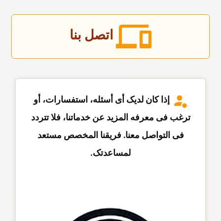
اتصل بنا
إذا کان لدیک أی أسئله، استفسارات، أو
ترغب فی معرفه المزید عن خدماتنا، فلا تتردد
فی التواصل معنا. فریقنا المخصص مستعد
لمساعدتک.