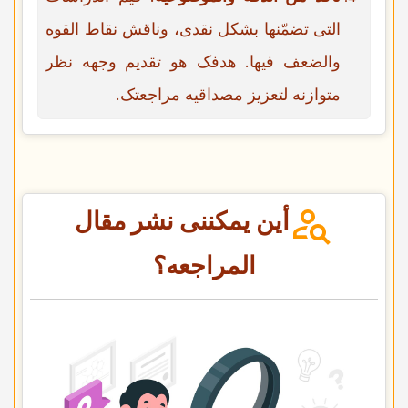
التی تضمّنها بشکل نقدی، وناقش نقاط القوه
والضعف فیها. هدفک هو تقدیم وجهه نظر
متوازنه لتعزیز مصداقیه مراجعتک.
أین یمکننی نشر مقال
المراجعه؟