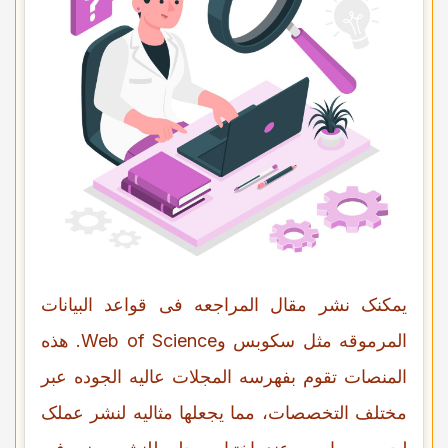
یمکنک نشر مقال المراجعه فی قواعد البیانات
المرموقه مثل سکوبس وWeb of Science. هذه
المنصات تقوم بفهرسه المجلات عالیه الجوده عبر
مختلف التخصصات، مما یجعلها مثالیه لنشر عملک