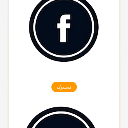
فیسبوک