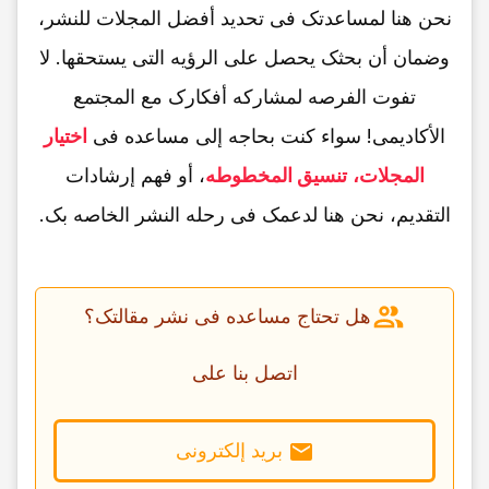
نحن هنا لمساعدتک فی تحدید أفضل المجلات للنشر،
وضمان أن بحثک یحصل على الرؤیه التی یستحقها. لا
تفوت الفرصه لمشارکه أفکارک مع المجتمع
الأکادیمی! سواء کنت بحاجه إلى مساعده فی
اختیار
المجلات،
تنسیق المخطوطه
، أو فهم إرشادات
التقدیم، نحن هنا لدعمک فی رحله النشر الخاصه بک.
هل تحتاج مساعده فی نشر مقالتک؟
اتصل بنا على
برید إلکترونی