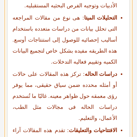
الأدبیات وتوجیه الفرص البحثیه المستقبلیه.
التحلیلات المیتا
: هی نوع من مقالات المراجعه
التی تحلل بیانات من دراسات متعدده باستخدام
أسالیب إحصائیه للوصول إلى استنتاجات أوسع.
هذه الطریقه مفیده بشکل خاص لتجمیع البیانات
الکمیه وتقییم فعالیه التدخلات.
دراسات الحاله
: ترکز هذه المقالات على حالات
أو أمثله محدده ضمن سیاق حقیقی، مما یوفر
رؤى معمقه حول ظواهر معینه. غالبًا ما تُستخدم
دراسات الحاله فی مجالات مثل الطب،
الأعمال، والتعلیم.
الافتتاحیات والتعلیقات
: تقدم هذه المقالات آراء