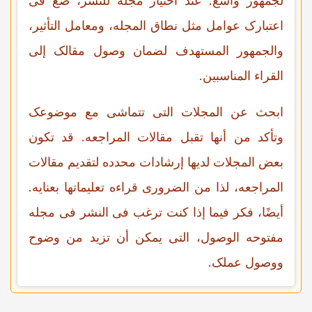
لجمهور واسع. عند اختیار مجله للنشر، ضع فی
اعتبارک عوامل مثل نطاق المجله، ومعامل التأثیر،
والجمهور المستهدف لضمان وصول مقالک إلى
القراء المناسبین.
ابحث عن المجلات التی تتماشى مع موضوعک
وتأکد من أنها تقبل مقالات المراجعه. قد تکون
بعض المجلات لدیها إرشادات محدده لتقدیم مقالات
المراجعه، لذا من الضروری قراءه تعلیماتها بعنایه.
أیضًا، فکر فیما إذا کنت ترغب فی النشر فی مجله
مفتوحه الوصول، التی یمکن أن تزید من وضوح
ووصول عملک.