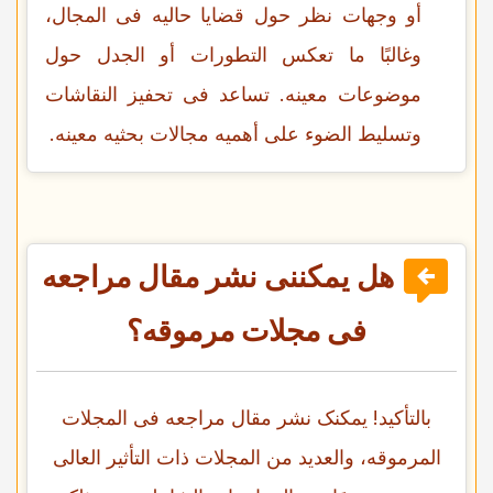
أو وجهات نظر حول قضایا حالیه فی المجال،
وغالبًا ما تعکس التطورات أو الجدل حول
موضوعات معینه. تساعد فی تحفیز النقاشات
وتسلیط الضوء على أهمیه مجالات بحثیه معینه.
هل یمکننی نشر مقال مراجعه
فی مجلات مرموقه؟
بالتأکید! یمکنک نشر مقال مراجعه فی المجلات
المرموقه، والعدید من المجلات ذات التأثیر العالی