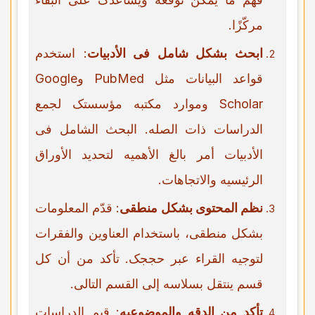
مرکّزًا.
ابحث بشکل شامل فی الأدبیات
: استخدم
قواعد البیانات مثل PubMed وGoogle
Scholar وموارد مکتبه مؤسستک لجمع
الدراسات ذات الصله. البحث الشامل فی
الأدبیات أمر بالغ الأهمیه لتحدید الأوراق
الرئیسیه والاتجاهات.
نظم المحتوى بشکل منطقی
: قدّم المعلومات
بشکل منطقی، باستخدام العناوین والفقرات
لتوجیه القراء عبر حججک. تأکد من أن کل
قسم ینتقل بسلاسه إلى القسم التالی.
تأکد من الدقه والموضوعیه
: قیم الدراسات