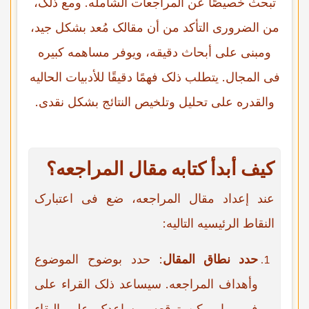
تبحث خصیصًا عن المراجعات الشامله. ومع ذلک،
من الضروری التأکد من أن مقالک مُعد بشکل جید،
ومبنی على أبحاث دقیقه، ویوفر مساهمه کبیره
فی المجال. یتطلب ذلک فهمًا دقیقًا للأدبیات الحالیه
والقدره على تحلیل وتلخیص النتائج بشکل نقدی.
کیف أبدأ کتابه مقال المراجعه؟
عند إعداد مقال المراجعه، ضع فی اعتبارک
النقاط الرئیسیه التالیه:
حدد نطاق المقال
: حدد بوضوح الموضوع
وأهداف المراجعه. سیساعد ذلک القراء على
فهم ما یمکن توقعه ویساعدک على البقاء