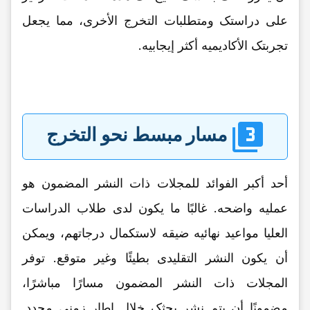
على دراستک ومتطلبات التخرج الأخرى، مما یجعل
تجربتک الأکادیمیه أکثر إیجابیه.
مسار مبسط نحو التخرج
أحد أکبر الفوائد للمجلات ذات النشر المضمون هو
عملیه واضحه. غالبًا ما یکون لدى طلاب الدراسات
العلیا مواعید نهائیه ضیقه لاستکمال درجاتهم، ویمکن
أن یکون النشر التقلیدی بطیئًا وغیر متوقع. توفر
المجلات ذات النشر المضمون مسارًا مباشرًا،
مضمونًا أن یتم نشر بحثک خلال إطار زمنی محدد.