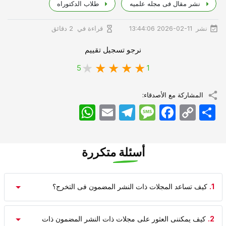
نشر مقال فی مجله علمیه
طلاب الدکتوراه
نشر
قراءة في
2026-02-11 13:44:06
2 دقائق
نرجو تسجيل تقييم
5
1
المشاركة مع الأصدقاء:
اشتراک
Copy
Facebook
Message
Telegram
Email
WhatsApp
Link
أسئلة متكررة
1.
کیف تساعد المجلات ذات النشر المضمون فی التخرج؟
2.
کیف یمکننی العثور على مجلات ذات النشر المضمون ذات