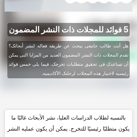
5 فوائد للمجلات ذات النشر المضمون
هل أنت طالب جامعی یبحث عن طریقه فعاله لنشر أبحاثک؟
تقدم المجلات ذات النشر المضمون العدید من المزایا التی یمکن
أن تساعدک فی تحقیق متطلبات تخرجک. فیما یلی خمس فوائد
رئیسیه لاختیار هذه المجلات لرحلتک الأکادیمیه.
بالنسبه لطلاب الدراسات العلیا، نشر الأبحاث غالبًا ما
یکون متطلبًا رئیسیًا للتخرج. یمکن أن یکون عملیه النشر