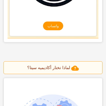
واتساب
لماذا تختار أکادیمیه سیتا؟