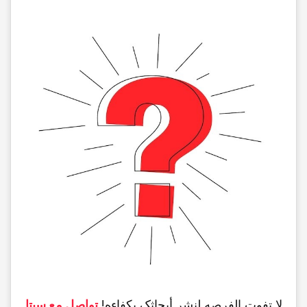
لا تفوت الفرصه لنشر أبحاثک بکفاءه!
تواصل مع سیتا