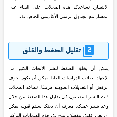
الانتظار، تساعدک هذه المجلات على البقاء على
المسار مع الجدول الزمنی الأکادیمی الخاص بک.
تقلیل الضغط والقلق
یمکن أن یخلق الضغط لنشر الأبحاث الکثیر من
الإجهاد لطلاب الدراسات العلیا. یمکن أن یکون خوف
الرفض أو التعدیلات الطویله مرهقًا. تساعد المجلات
ذات النشر المضمون فی تقلیل هذا الضغط من خلال
وعد بنشر عملک. معرفه أن بحثک سیتم قبوله یمکن
أن یعزز ثقتک بنفسک. تتیح لک هذه الضمانات الترکیز