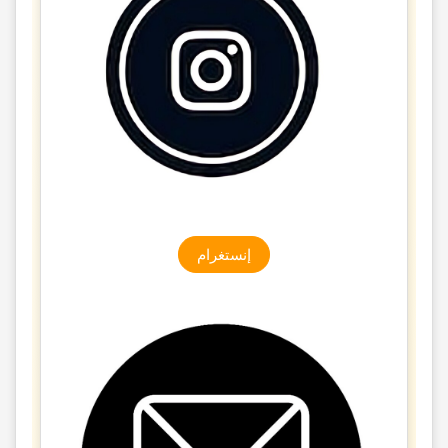
إنستغرام