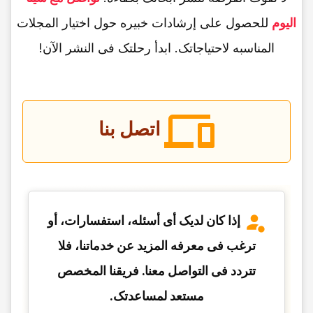
الیوم
للحصول على إرشادات خبیره حول اختیار المجلات
المناسبه لاحتیاجاتک. ابدأ رحلتک فی النشر الآن!
اتصل بنا
إذا کان لدیک أی أسئله، استفسارات، أو
ترغب فی معرفه المزید عن خدماتنا، فلا
تتردد فی التواصل معنا. فریقنا المخصص
مستعد لمساعدتک.