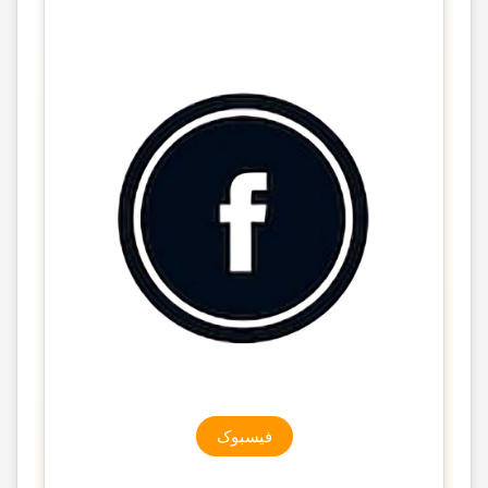
فیسبوک