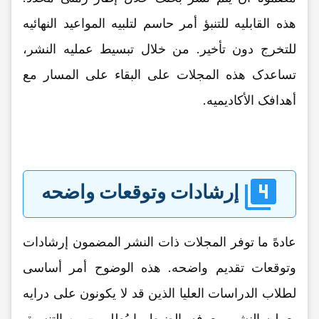
هذه القابلیه للتنبؤ أمر حاسم لتلبیه المواعید النهائیه
للتخرج دون تأخیر. من خلال تبسیط عملیه النشر،
تساعدک هذه المجلات على البقاء على المسار مع
أهدافک الأکادیمیه.
إرشادات وتوقعات واضحه
عادهً ما توفر المجلات ذات النشر المضمون إرشادات
وتوقعات تقدیم واضحه. هذه الوضوح أمر أساسی
لطلاب الدراسات العلیا الذین قد لا یکونون على درایه
بعملیه النشر. معرفه بالضبط ما یُطلب - من التنسیق