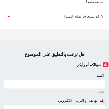
سمعه طیبه؟
3.
کم یستغرق عملیه النشر؟
هل ترغب بالتعليق علي الموضوع
سؤالكم أو رأيكم
الاسم
اختياري
رقم الهاتف أو البريى الالكتروني