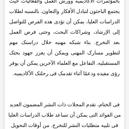
بالمؤتمرات الأکادیمیه وورش العمل والفعالیات حیث
یجتمع الباحثون لتبادل الأفکار والتعاون. بالنسبه لطلاب
الدراسات العلیا، یمکن أن تؤدی هذه الفرص للتواصل
إلى الإرشاد، وشراکات البحث، وحتى فرص العمل
بعد التخرج. بناء شبکه مهنیه خلال دراستک مهم
لتطویر مسارک المهنی ویمکن أن یعزز جهود بحثک
المستقبلیه. التفاعل مع العلماء الآخرین یمکن أن یوفر
رؤى مفیده ودعمًا أثناء تقدمک فی رحلتک الأکادیمیه.
فی الختام، تقدم المجلات ذات النشر المضمون العدید
من الفوائد التی یمکن أن تساعد طلاب الدراسات العلیا
فی تلبیه متطلبات النشر للتخرج. من أوقات التحویل