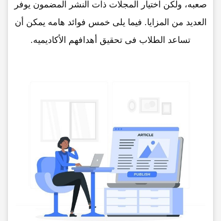
صعبه، ولکن اختیار المجلات ذات النشر المضمون یوفر
العدید من المزایا. فیما یلی خمس فوائد هامه یمکن أن
تساعد الطلاب فی تحقیق أهدافهم الأکادیمیه.