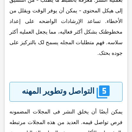
إلى هیکل المحتوى - یمکن أن یوفر الوقت ویقلل من
الأخطاء. تساعد الإرشادات الواضحه على إعداد
مخطوطتک بشکل أکثر فعالیه، مما یجعل العملیه أکثر
سلاسه. فهم متطلبات المجله یسمح لک بالترکیز على
جوده بحثک.
التواصل وتطویر المهنه
یمکن أیضًا أن یخلق النشر فی المجلات المضمونه
فرص تواصل قیمه. العدید من هذه المجلات مرتبطه