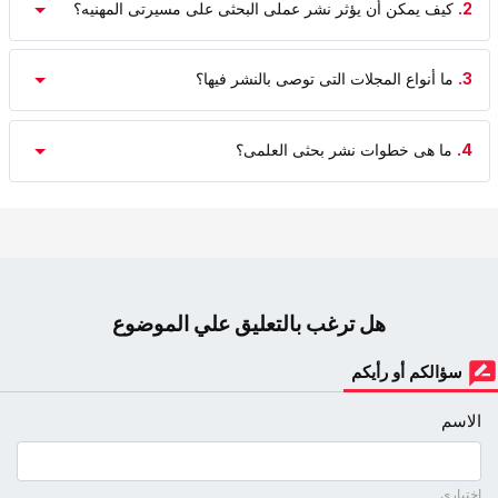
2.
کیف یمکن أن یؤثر نشر عملی البحثی على مسیرتی المهنیه؟
3.
ما أنواع المجلات التی توصی بالنشر فیها؟
4.
ما هی خطوات نشر بحثی العلمی؟
هل ترغب بالتعليق علي الموضوع
سؤالكم أو رأيكم
الاسم
اختياري