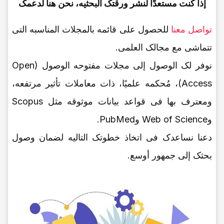
إذا کنت مستعدًا لنشر ورقتک البحثیه، نحن هنا لدعمک
تواصل معنا
للحصول على قائمه بالمجلات المناسبه التی
تتماشى مع مجالک العلمی.
نوفر لک الوصول إلى مجلات مفتوحه الوصول (Open
Access)، مُحکمه علمیًا، ذات معاملات تأثیر مرتفعه،
ومعترف بها فی قواعد بیانات موثوقه مثل Scopus
وWeb of Science وPubMed.
دعنا نساعدک فی اتخاذ خطوتک التالیه لضمان وصول
بحثک إلى جمهور أوسع.