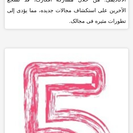
الآخرین على استکشاف مجالات جدیده، مما یؤدی إلى
تطورات مثیره فی مجالک.