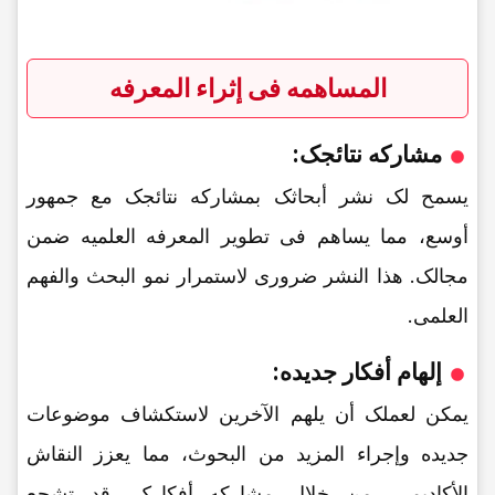
المساهمه فی إثراء المعرفه
مشارکه نتائجک:
یسمح لک نشر أبحاثک بمشارکه نتائجک مع جمهور
أوسع، مما یساهم فی تطویر المعرفه العلمیه ضمن
مجالک. هذا النشر ضروری لاستمرار نمو البحث والفهم
العلمی.
إلهام أفکار جدیده:
یمکن لعملک أن یلهم الآخرین لاستکشاف موضوعات
جدیده وإجراء المزید من البحوث، مما یعزز النقاش
الأکادیمی. من خلال مشارکه أفکارک، قد تشجع