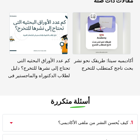
مقالات ذات صلة
أکادیمیه سیتا: طریقک نحو نشر
کم عدد الأوراق البحثیه التی
بحث ناجح کمتطلب للتخرج
تحتاج إلى نشرها للتخرج؟ دلیل
لطلاب الدکتوراه والماجستیر فی
الجامعات العربیه
أسئلة متكررة
1.
کیف یُحسن النشر من ملفی الأکادیمی؟