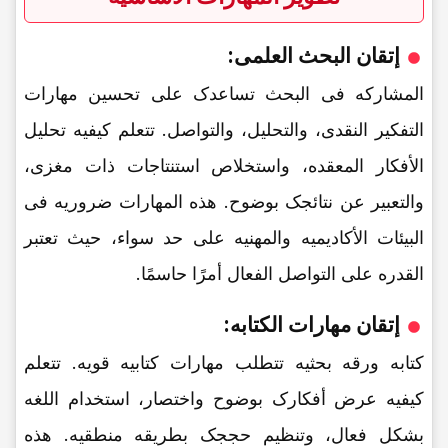
إتقان البحث العلمی:
المشارکه فی البحث تساعدک على تحسین مهارات
التفکیر النقدی، والتحلیل، والتواصل. تتعلم کیفیه تحلیل
الأفکار المعقده، واستخلاص استنتاجات ذات مغزى،
والتعبیر عن نتائجک بوضوح. هذه المهارات ضروریه فی
البیئات الأکادیمیه والمهنیه على حد سواء، حیث تعتبر
القدره على التواصل الفعال أمرًا حاسمًا.
إتقان مهارات الکتابه:
کتابه ورقه بحثیه تتطلب مهارات کتابیه قویه. تتعلم
کیفیه عرض أفکارک بوضوح واختصار، استخدام اللغه
بشکل فعال، وتنظیم حججک بطریقه منطقیه. هذه