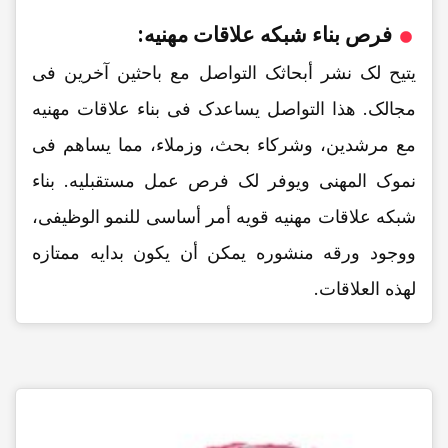
فرص بناء شبکه علاقات مهنیه:
یتیح لک نشر أبحاثک التواصل مع باحثین آخرین فی
مجالک. هذا التواصل یساعدک فی بناء علاقات مهنیه
مع مرشدین، وشرکاء بحث، وزملاء، مما یساهم فی
نموک المهنی ویوفر لک فرص عمل مستقبلیه. بناء
شبکه علاقات مهنیه قویه أمر أساسی للنمو الوظیفی،
ووجود ورقه منشوره یمکن أن یکون بدایه ممتازه
لهذه العلاقات.