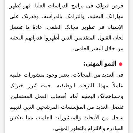
فرص قبولک فی برامج الدراسات العلیا. فهو یُظهر
مهاراتک البحثیه، والتزامک بالدراسه، وقدرتک على
الإسهام فی تطویر مجالک العلمی. عادهً ما تفضل
لجان القبول المتقدمین الذین أظهروا قدراتهم البحثیه
من خلال النشر العلمی.
النمو المهنی:
فی العدید من المجالات، یعتبر وجود منشورات علمیه
عاملاً مهمًا للترقیه الوظیفیه. حیث یُبرز خبرتک
ومساهماتک البحثیه أمام أصحاب العمل المحتملین.
تفضل العدید من المؤسسات المرشحین الذین لدیهم
سجل من الأبحاث والمنشورات العلمیه، مما یعکس
المبادره والالتزام بالتطور المهنی.