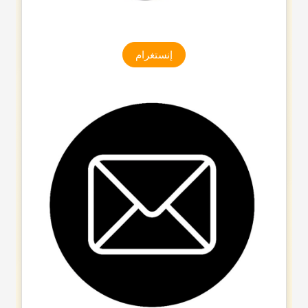
إنستغرام