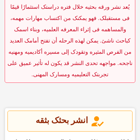
یُعد نشر ورقه بحثیه خلال فتره دراستک استثمارًا قیمًا
فی مستقبلک. فهو یمکنک من اکتساب مهارات مهمه،
والمساهمه فی إثراء المعرفه العلمیه، وبناء اسمک
کباحث ناشئ. یمکن لهذه الرحله أن تفتح أمامک العدید
من الفرص المثیره وتقودک إلى مسیره أکادیمیه ومهنیه
ناجحه. مواجهه تحدی النشر قد یکون له تأثیر عمیق على
تجربتک التعلیمیه ومسارک المهنی.
انشر بحثک بثقه