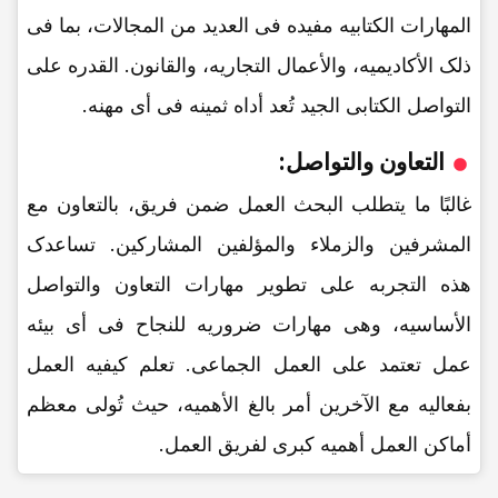
المهارات الکتابیه مفیده فی العدید من المجالات، بما فی
ذلک الأکادیمیه، والأعمال التجاریه، والقانون. القدره على
التواصل الکتابی الجید تُعد أداه ثمینه فی أی مهنه.
التعاون والتواصل:
غالبًا ما یتطلب البحث العمل ضمن فریق، بالتعاون مع
المشرفین والزملاء والمؤلفین المشارکین. تساعدک
هذه التجربه على تطویر مهارات التعاون والتواصل
الأساسیه، وهی مهارات ضروریه للنجاح فی أی بیئه
عمل تعتمد على العمل الجماعی. تعلم کیفیه العمل
بفعالیه مع الآخرین أمر بالغ الأهمیه، حیث تُولی معظم
أماکن العمل أهمیه کبرى لفریق العمل.