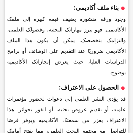
بناء ملف أکادیمی:
وجود ورقه منشوره یضیف قیمه کبیره إلى ملفک
الأکادیمی. فهو یبرز مهاراتک البحثیه، وفضولک العلمی،
والتزامک بتخصصک. یمکن أن یکون هذا الملف
الأکادیمی ضروریًا عند التقدیم على الوظائف أو برامج
الدراسات العلیا، حیث یعرض إنجازاتک الأکادیمیه
بوضوح.
الحصول على الاعتراف:
قد یؤدی النشر العلمی إلى دعوات لحضور مؤتمرات
علمیه، أو تقدیم عروض بحثیه، أو الفوز بجوائز. هذا
الاعتراف یعزز من سمعتک الأکادیمیه ویوفر فرصًا
للتواصل مع مجتمع البحث العلمی، مما یفتح أمامک