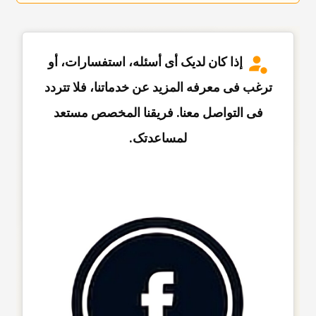
إذا کان لدیک أی أسئله، استفسارات، أو
ترغب فی معرفه المزید عن خدماتنا، فلا تتردد
فی التواصل معنا. فریقنا المخصص مستعد
لمساعدتک.