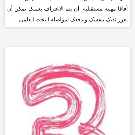
آفاقًا مهنیه مستقبلیه. أن یتم الاعتراف بعملک یمکن أن
یعزز ثقتک بنفسک ویدفعک لمواصله البحث العلمی.