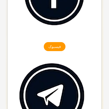
فیسبوک