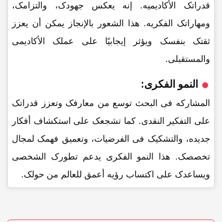
قدراتک الأکادیمیه. إنه یعکس جهودک، والتزامک،
ومهاراتک الفکریه. هذا الشعور بالإنجاز یمکن أن یعزز
ثقتک بنفسک ویؤثر إیجابیًا على عملک الأکادیمی
والمستقبلی.
النمو الفکری:
المشارکه فی البحث توسع من معارفک وتعزز قدراتک
على التفکیر النقدی. کما تشجعک على استکشاف أفکار
جدیده، والتشکیک فی الفرضیات، وتعمیق فهمک لمجال
تخصصک. هذا النمو الفکری یدعم تطورک الشخصی
ویساعدک على اکتساب رؤیه أعمق للعالم من حولک.