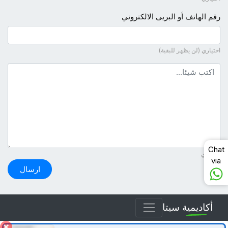
رقم الهاتف أو البريى الالكتروني
اختياري (لن يظهر للبقية)
نص التعليق
Chat
ضروري
via
ارسال
أكاديمية سيتا