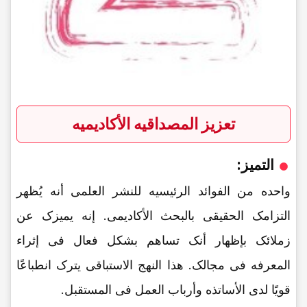
تعزیز المصداقیه الأکادیمیه
التمیز:
واحده من الفوائد الرئیسیه للنشر العلمی أنه یُظهر
التزامک الحقیقی بالبحث الأکادیمی. إنه یمیزک عن
زملائک بإظهار أنک تساهم بشکل فعال فی إثراء
المعرفه فی مجالک. هذا النهج الاستباقی یترک انطباعًا
قویًا لدى الأساتذه وأرباب العمل فی المستقبل.