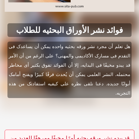
فوائد نشر الأوراق البحثیه للطلاب
هل تعلم أن مجرد نشر ورقه بحثیه واحده یمکن أن یساعدک فی
التقدم فی مسارک الأکادیمی والمهنی؟ على الرغم من أن الأمر
قد یبدو مخیفًا فی البدایه، إلا أن الفوائد تفوق بکثیر أی مخاطر
محتمله. النشر العلمی یمکن أن یُحدث فرقًا کبیرًا ویفتح أمامک
أبوابًا جدیده. دعنا نلقی نظره على کیفیه استفادتک من هذه
التجربه.
قد یبدو نشر ورقه بحثیه أمرًا مخیفًا ومرهقًا للعدید من