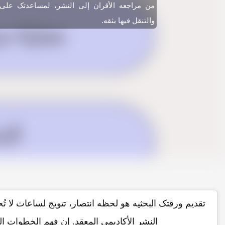
من مراجعه الأقران إلى النشر، لمساعدتک على 
والتنقل فیها بثقه.
تقدیم ورقتک البحثیه هو لحظه انتصار، تتویج لساعات لا ت
النشر الأکادیمی المعقد. إن فهم الخطوات 