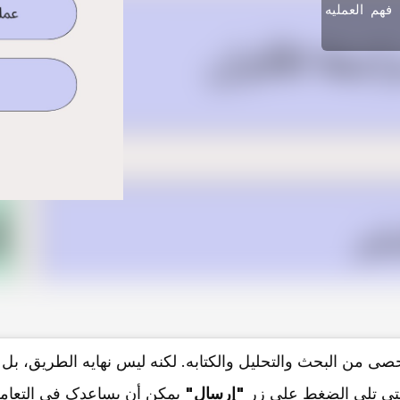
فهم العملیه
ُحصى من البحث والتحلیل والکتابه. لکنه لیس نهایه الطریق، بل
التی تلی الضغط على زر
"إرسال"
یمکن أن یساعدک فی التعامل 