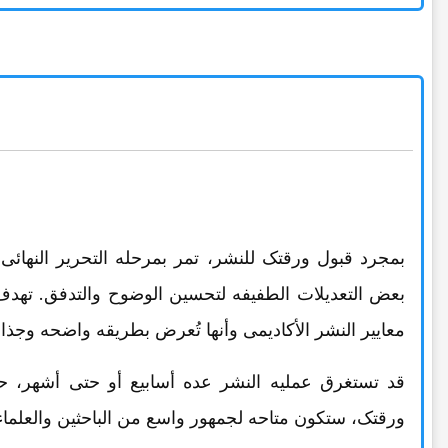
بمجرد قبول ورقتک للنشر، تمر بمرحله التحریر النهائی 
بعض التعدیلات الطفیفه لتحسین الوضوح والتدفق. تهدف ه
معاییر النشر الأکادیمی وأنها تُعرض بطریقه واضحه وجذابه
قد تستغرق عملیه النشر عده أسابیع أو حتى أشهر، 
ورقتک، ستکون متاحه لجمهور واسع من الباحثین والعلماء