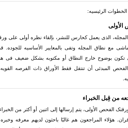
الخطوات الرئیسیه:
الأولی
لمجله، الذی یعمل کحارس للنشر، بإلقاء نظره أولى على ورقتک.
ماشى مع نطاق المجله وتفی بالمعاییر الأساسیه للجوده. 
تی تکون بوضوح خارج النطاق أو مکتوبه بشکل ضعیف فی هذه
فحص المبدئی أن تنتقل فقط الأوراق ذات الفرصه القویه 
ه.
عه من قِبل الخبراء
رقتک الفحص الأولی، یتم إرسالها إلى اثنین أو أکثر من الخبر
قران. هؤلاء المراجعون هم غالبًا باحثون لدیهم معرفه وخبر