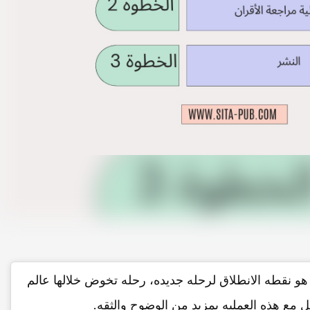
 هو نقطه الانطلاق لرحله جدیده، رحله تخوض خلالها عالم
مع هذه العملیه بمزید من الوضوح والثقه.