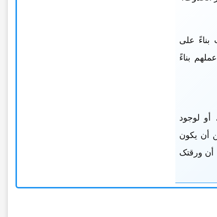
بناءً على
لهم بناءً
 أو لوجود
ن أن یکون
 أن ورقتک