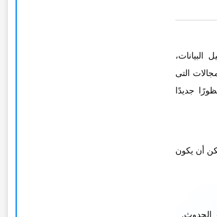
 البیانات،
مجالات التی
رًا جدیدًا
مکن أن یکون
ر الحدوث.