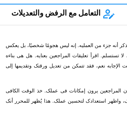
التعامل مع الرفض والتعدیلات
ر أنه جزء من العملیه. إنه لیس هجومًا شخصیًا، بل یعکس
لا تستسلم. اقرأ تعلیقات المراجعین بعنایه. هل هی بناءه
ت الإجابه نعم، فقد تتمکن من تعدیل ورقتک وتقدیمها إلى
 أن المراجعین یرون إمکانات فی عملک. خذ الوقت الکافی
دک، واظهر استعدادک لتحسین عملک. هذا یُظهر للمحرر أنک