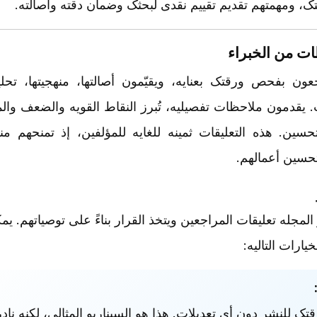
، ومهمتهم تقدیم تقییم نقدی لبحثک وضمان دقته وأصالته.
ت من الخبراء
عون بفحص ورقتک بعنایه، ویقیّمون أصالتها، منهجیتها، تحلیل
. یقدمون ملاحظات تفصیلیه، تُبرز النقاط القویه والضعف وال
حسین. هذه التعلیقات ثمینه للغایه للمؤلفین، إذ تمنحهم منظو
حسین أعمالهم.
المجله تعلیقات المراجعین ویتخذ القرار بناءً على توصیاتهم. ی
خیارات التالیه:
تک للنشر دون أی تعدیلات. هذا هو السیناریو المثالی، لکنه ناد