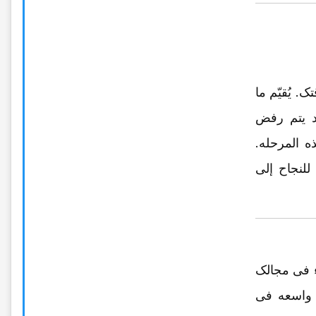
 یُقیّم ما
قد یتم رفض
 المرحله.
للنجاح إلى
اء فی مجالک
ه واسعه فی