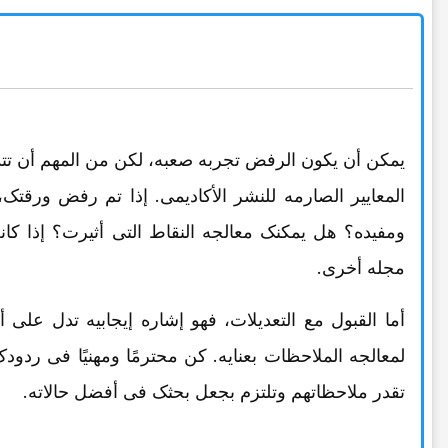
یمکن أن یکون الرفض تجربه صعبه، لکن من المهم أن تتذک
المعاییر الصارمه للنشر الأکادیمی. إذا تم رفض ورقتک، 
ومفیده؟ هل یمکنک معالجه النقاط التی أثیرت؟ إذا کان
مجله أخرى.
أما القبول مع التعدیلات، فهو إشاره إیجابیه تدل على
لمعالجه الملاحظات بعنایه. کن محترمًا ومهنیًا فی ردو
تقدر ملاحظاتهم وتلتزم بجعل بحثک فی أفضل حالاته.