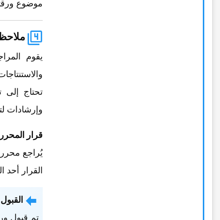
موضوع ورقتک
ملاحظا
یقوم المراج
والاستنتاجات
تحتاج إلى ت
وإرشادات لت
قرار المحرر
یُراجع محرر 
القرار أحد ال
القبول:
تم قبول ورق