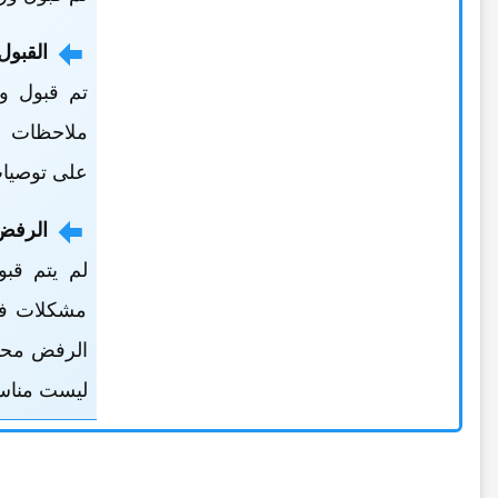
القبول
تم قبول ور
ملاحظات ال
على توصیات
الرفض
لم یتم قبو
مشکلات فی 
الرفض محبط
لیست مناسبه