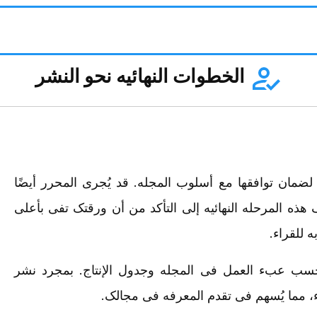
الخطوات النهائیه نحو النشر
لضمان توافقها مع أسلوب المجله. قد یُجری المحرر أیضًا
ذه المرحله النهائیه إلى التأکد من أن ورقتک تفی بأعلى
 للقراء.
حسب عبء العمل فی المجله وجدول الإنتاج. بمجرد نشر
، مما یُسهم فی تقدم المعرفه فی مجالک.