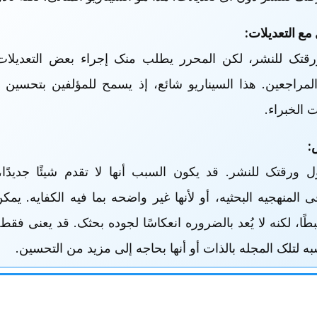
 مع التعدیلات:
قتک للنشر، لکن المحرر یطلب منک إجراء بعض التعدیلات 
مراجعین. هذا السیناریو شائع، إذ یسمح للمؤلفین بتحسین عم
 الخبراء.
:
ل ورقتک للنشر. قد یکون السبب أنها لا تقدم شیئًا جدیدًا،
المنهجیه البحثیه، أو لأنها غیر واضحه بما فیه الکفایه. یمک
ًا، لکنه لا یُعد بالضروره انعکاسًا لجوده بحثک. قد یعنی فقط
 لتلک المجله بالذات أو أنها بحاجه إلى مزید من التحسین.