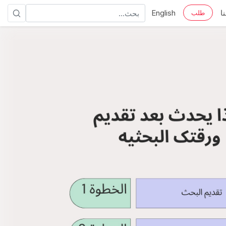
ا
English
طلب