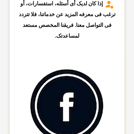
إذا کان لدیک أی أسئله، استفسارات، أو
ترغب فی معرفه المزید عن خدماتنا، فلا تتردد
فی التواصل معنا. فریقنا المخصص مستعد
لمساعدتک.