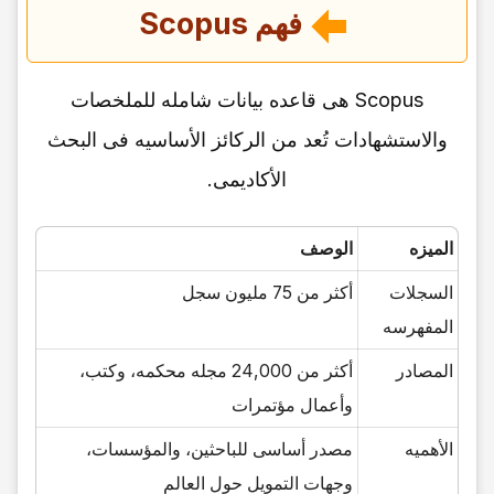
فهم Scopus
Scopus هی قاعده بیانات شامله للملخصات
والاستشهادات تُعد من الرکائز الأساسیه فی البحث
الأکادیمی.
المیزه
الوصف
السجلات
أکثر من 75 ملیون سجل
المفهرسه
المصادر
أکثر من 24,000 مجله محکمه، وکتب،
وأعمال مؤتمرات
الأهمیه
مصدر أساسی للباحثین، والمؤسسات،
وجهات التمویل حول العالم