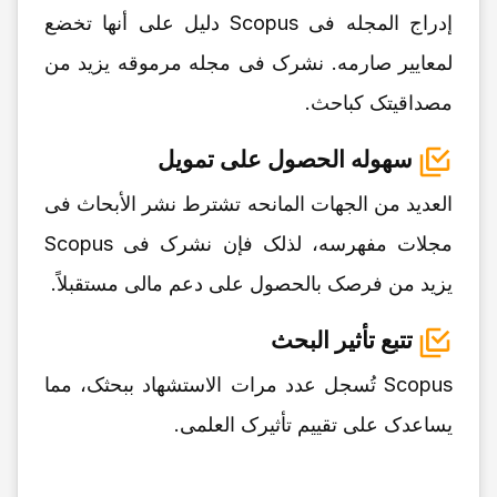
إدراج المجله فی Scopus دلیل على أنها تخضع
لمعاییر صارمه. نشرک فی مجله مرموقه یزید من
مصداقیتک کباحث.
سهوله الحصول على تمویل
العدید من الجهات المانحه تشترط نشر الأبحاث فی
مجلات مفهرسه، لذلک فإن نشرک فی Scopus
یزید من فرصک بالحصول على دعم مالی مستقبلاً.
تتبع تأثیر البحث
Scopus تُسجل عدد مرات الاستشهاد ببحثک، مما
یساعدک على تقییم تأثیرک العلمی.