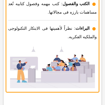
الکتب والفصول
: کتب مهمه وفصول کتابیه تُعد
مساهمات بارزه فی مجالاتها.
البراءات
: نظراً لأهمیتها فی الابتکار التکنولوجی
والملکیه الفکریه.