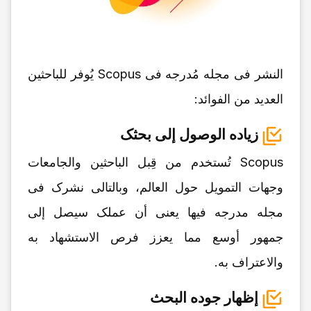
النشر فی مجله مُدرجه فی Scopus یُوفر للباحثین
العدید من الفوائد:
زیاده الوصول إلى بحثک
Scopus تُستخدم من قِبل الباحثین والجامعات
وجهات التمویل حول العالم، وبالتالی نشرک فی
مجله مدرجه فیها یعنی أن عملک سیصل إلى
جمهور أوسع مما یعزز فرص الاستشهاد به
والاعتراف به.
إظهار جوده البحث