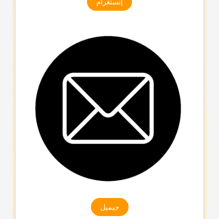
إنستغرام
جیمیل