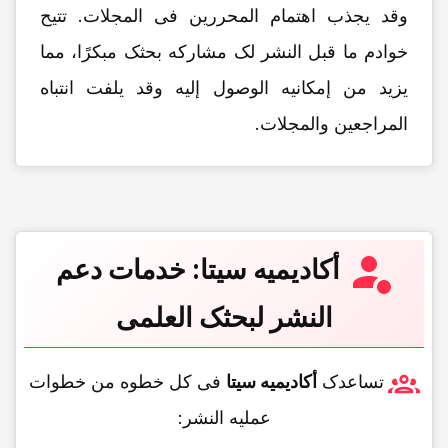
وقد یجذب اهتمام المحررین فی المجلات. تتیح
خوادم ما قبل النشر لک مشارکه بحثک مبکرًا، مما
یزید من إمکانیه الوصول إلیه وقد یلفت انتباه
المراجعین والمجلات.
أکادیمیه سیتا: خدمات دعم
النشر لبحثک العلمی
تساعدک
أکادیمیه سیتا
فی کل خطوه من خطوات
عملیه النشر: