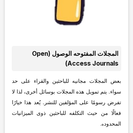
المجلات المفتوحه الوصول (Open
Access Journals)
بعض المجلات مجانیه للباحثین والقراء على حد
سواء. یتم تمویل هذه المجلات بوسائل أخرى، لذا لا
تفرض رسومًا على المؤلفین للنشر. یُعد هذا خیارًا
فعالًا من حیث التکلفه للباحثین ذوی المیزانیات
المحدود
ه.