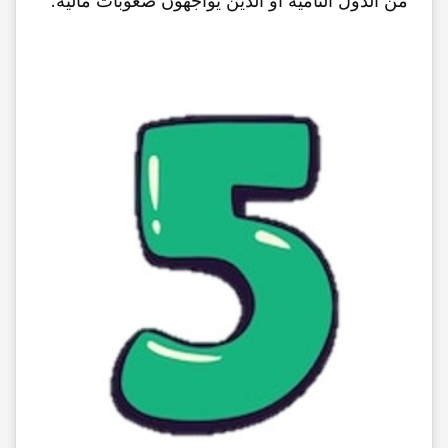
من الدول النامیه أو الذین یواجهون صعوبات مالیه.