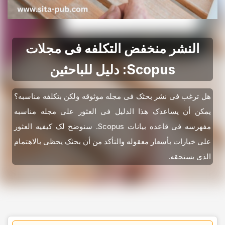
النشر منخفض التکلفه فی مجلات
Scopus: دلیل للباحثین
هل ترغب فی نشر بحثک فی مجله موثوقه ولکن بتکلفه مناسبه؟
یمکن أن یساعدک هذا الدلیل فی العثور على مجله مناسبه
مفهرسه فی قاعده بیانات Scopus. سنوضح لک کیفیه العثور
على خیارات بأسعار معقوله والتأکد من أن بحثک یحظى بالاهتمام
الذی یستحقه.