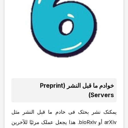
خوادم ما قبل النشر (Preprint
Servers)
یمکنک نشر بحثک فی خادم ما قبل النشر مثل
arXiv أو bioRxiv. هذا یجعل عملک مرئیًا للآخرین