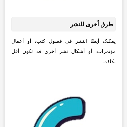
طرق أخرى للنشر
یمکنک أیضًا النشر فی فصول کتب، أو أعمال
مؤتمرات، أو أشکال نشر أخرى قد تکون أقل
تکلفه.