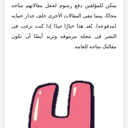
یمکن للمؤلفین دفع رسوم لجعل مقالاتهم متاحه
مجانًا، بینما تبقى المقالات الأخرى خلف جدار حمایه
(مدفوعه). یُعد هذا خیارًا جیدًا إذا کنت ترغب فی
النشر فی مجله مرموقه وترید أیضًا أن تکون
مقالتک متاحه للعامه.