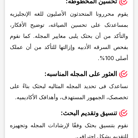
تحسین المخطوطه:
یقوم محررونا المتحدثون الأصلیون للغه الإنجلیزیه
بمساعدتک على تحسین الصیاغه، توضیح الأفکار،
والتأکد من أن بحثک یلبی معاییر المجله. کما نقوم
بفحص السرقه الأدبیه وإزالتها للتأکد من أن عملک
أصلی 100%.
العثور على المجله المناسبه:
نساعدک فی تحدید المجله المثالیه لبحثک بناءً على
تخصصک، الجمهور المستهدف، وأهدافک الأکادیمیه.
تنسیق وتقدیم البحث:
نقوم بتنسیق بحثک وفقًا لإرشادات المجله وتجهیزه
للتقدیم بشکل احترافی.