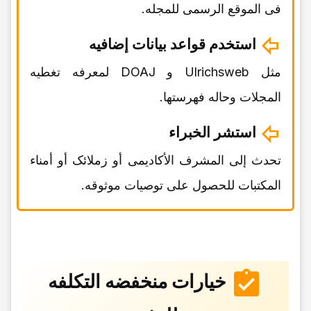
فی الموقع الرسمی للمجله.
استخدم قواعد بیانات إضافیه
مثل Ulrichsweb و DOAJ لمعرفه تغطیه
المجلات وحاله فهرستها.
استشر الخبراء
تحدث إلى المشرف الأکادیمی أو زملائک أو أمناء
المکتبات للحصول على توصیات موثوقه.
خیارات منخفضه التکلفه