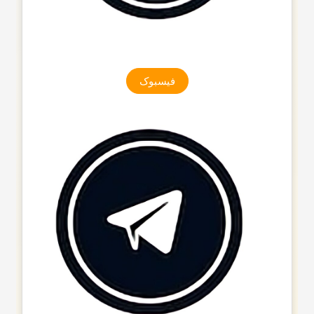
فیسبوک