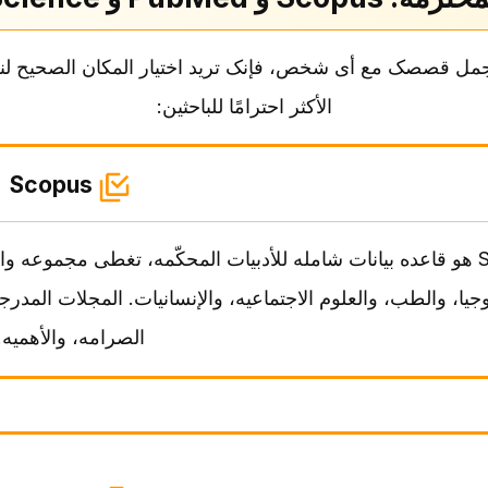
 أجمل قصصک مع أی شخص، فإنک ترید اختیار المکان الصحیح لنش
الأکثر احترامًا للباحثین:
Scopus
Scopus هو قاعده بیانات شامله للأدبیات المحکّمه، تغطی مجموعه
الصرامه، والأهمیه.