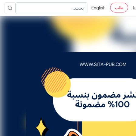
ا
English
طلب