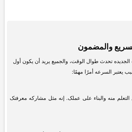
لسریع والمضمون
الجدیده تحدث طوال الوقت، والجمیع یرید أن یکون أول
 یعتبر السرعه أمرًا مهمًا:
لتعلم منه والبناء على عملک. إنه مثل مشارکه معرفتک