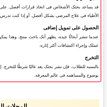
قد یساعد بحثک الأشخاص فی اتخاذ قرارات أفضل. على 
الأطباء فی علاج المرضى بشکل أفضل. أو إذا کنت تدرس عل
الحصول على تمویل إضافی
عندما تنشر أبحاثًا جیده، یظهر أنک باحث منتج. وهذا 
عملک وإجراء اکتشافات أکثر إثاره.
التخرج
بالنسبه للطلاب، فإن نشر بحثک یعد غالبًا شرطًا للتخرج. إ
بوضوح والمساهمه فی عالم المعرفه.
المجلات المحترمه: Scopus و d