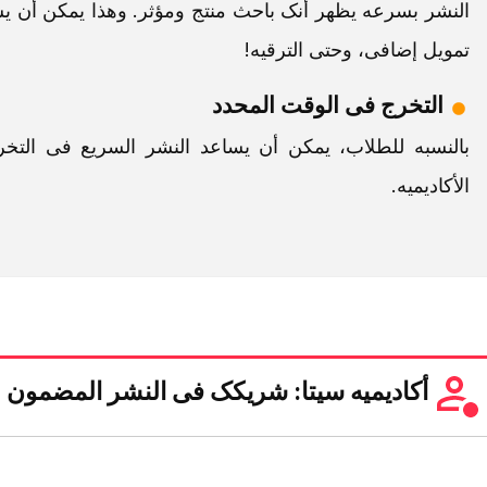
النشر بسرعه یظهر أنک باحث منتج ومؤثر. وهذا یمکن أن
تمویل إضافی، وحتى الترقیه!
التخرج فی الوقت المحدد
بالنسبه للطلاب، یمکن أن یساعد النشر السریع فی الت
الأکادیمیه.
أکادیمیه سیتا: شریکک فی النشر المضمون