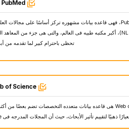
PubMed
أما PubMed، فهی قاعده بیانات مشهوره ترکز أساسًا على مجالات ال
تحظى باحترام کبیر لما تقدمه من أب
b of Science
Web of Science هی قاعده بیانات متعدده التخصصات تضم بعضًا م
ًا ذهبیًا لتقییم تأثیر الأبحاث، حیث أن المجلات المدرجه فی Web of Science مرغوبه للغایه من قبل الباحثین.