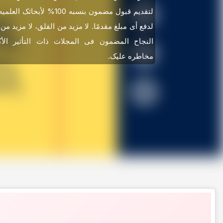
لتقدیم قبول مضمون بنسبه 100% لأب
لدفع أی مبلغ مقدمًا. لا مزید من القلق، لا مزید م
النجاح المضمون فی المجلات ذات التأثیر الأ
مخاطره علیک.