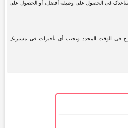
 یساعدک فی الحصول على وظیفه أفضل، أو الحصول على
خرج فی الوقت المحدد وتجنب أی تأخیرات فی مسیرتک