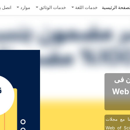
صفحة الرئيسية
خدمات اللغة
خدمات الوثائق
موارد
اتصل بن
% ضمان فی
 PubMed و Web of
ا مع مجلات
ی Scopus وPubMed وWeb of Science