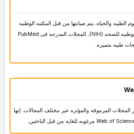
علوم الطبیه والحیاه. یتم صیانتها من قبل المکتبه الوطنیه
للطب (NLM)، أکبر مکتبه طبیه فی العالم، والتی هی جزء من المعاهد الوطنیه للصحه (NIH). المجلات المدرجه فی PubMed
حاث طبیه متمیزه.
We
ن أکثر المجلات المرموقه والمؤثره عبر مختلف المجالات. إنها