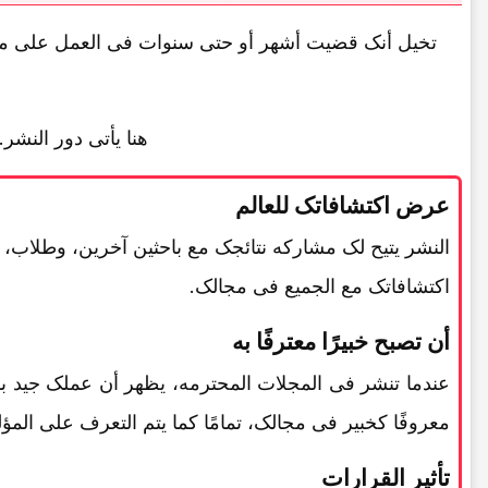
تخیل أنک قضیت أشهر أو حتى سنوات فی العمل على مشر
هنا یأتی دور النش
عرض اکتشافاتک للعالم
النشر یتیح لک مشارکه نتائجک مع باحثین آخرین، وطلاب
اکتشافاتک مع الجمیع فی مجالک.
أن تصبح خبیرًا معترفًا به
عندما تنشر فی المجلات المحترمه، یظهر أن عملک جید بم
معروفًا کخبیر فی مجالک، تمامًا کما یتم التعرف على الم
تأثیر القرارات