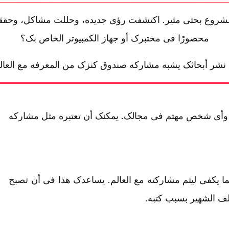
وع بحثی مثیر. اکتشفت رؤى جدیده، وحللت مشاکل، وحققت اک
محصورًا فی مختبرک أو جهاز الکمبیوتر الخاص بک؟
ر. نشر أبحاثک یشبه مشارکه صندوق کنزک من المعرفه مع العال
، وأی شخص مهتم فی مجالک. یمکنک أن تعتبره مثل مشارکه
ا یکفی لیتم مشارکته مع العالم. یساعدک هذا فی أن تصبح
ؤلف الشهیر بسبب کتبه.