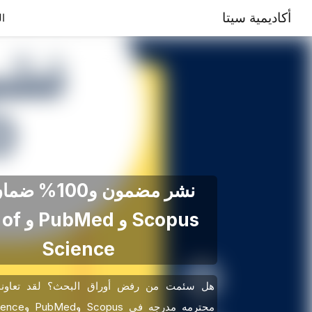
أكاديمية سيتا
ال
نشر مضمون و100
Scopus و
Science
هل سئمت من رفض أوراق البحث؟ لقد تعاونن
محترمه مدرجه ف