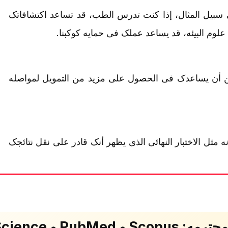
سبیل المثال، إذا کنت تدرس الطب، قد تساعد اکتشافاتک
وم البیئه، قد یساعد عملک فی حمایه کوکبنا.
یمکن أن یساعدک فی الحصول على مزید من التمویل لمواصله
نه مثل الاختبار النهائی الذی یظهر أنک قادر على نقل نتائجک
PubMe و Web of Science