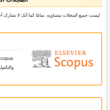
لیست جمیع المجلات متساویه. تمامًا کما أنک لا تشارک