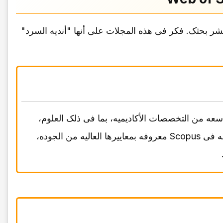
ر بحثک. فکر فی هذه المجلات على أنها "أندیه السرد"
 واسعه من التخصصات الأکادیمیه، بما فی ذلک العلوم،
والتکنولوجیا، والطب، والعلوم الاجتماعیه، والإنسانیات. المجلات المدرجه فی Scopus معروفه بمعاییرها العالیه من الجوده،