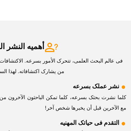
أهمیه النشر ا
فی عالم البحث العلمی، تتحرک الأمور بسرعه. الاکتشافات 
من یشارک اکتشافاته. لهذا السبب
نشر عملک بسرعه
کلما نشرت بحثک بسرعه، کلما تمکن الباحثون الآخرون من ا
مع الآخرین قبل أن یخبرها شخص آخر!
التقدم فی حیاتک المهنیه