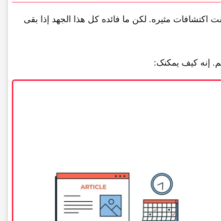
تشافات مثیره. لکن ما فائده کل هذا الجهد إذا بقی
م. إنه کیف یمکنک: