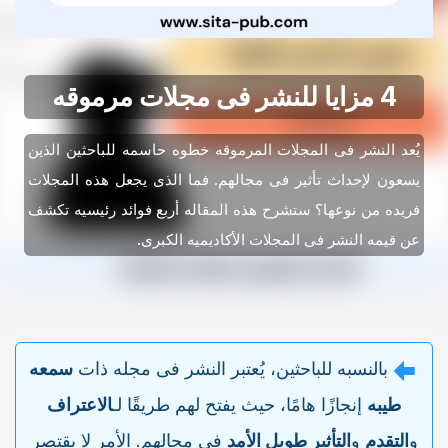
4 مزایا للنشر فی مجلات مرموقه
یُعد النشر فی المجلات المرموقه خطوه حاسمه للباحثین الذین
یسعون لإحداث تأثیر فی مجالهم. فما الذی یجعل هذه المجلات
فریده من نوعها؟ ستشرح هذه المقاله أربع فوائد رئیسیه تکشف
عن قیمه النشر فی المجلات الأکادیمیه الکبرى.
بالنسبه للباحثین، یُعتبر النشر فی مجله ذات
سمعه
طیبه
إنجازًا هامًا، حیث یفتح لهم طریقًا لـ
الاعتراف
و
التقدم
و
التأثیر طویل الأمد
فی مجالهم. الأمر لا یقتصر