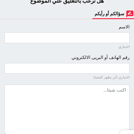
هل ترغب بالتعليق علي الموضوع
سؤالكم أو رأيكم
الاسم
اختياري
رقم الهاتف أو البريى الالكتروني
اختياري (لن يظهر للبقية)
نص التعليق