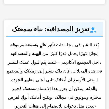
تعزیز المصداقیه:
بناء سمعتک
یُعد النشر فی مجله ذات
تأثیر عالٍ
و
سمعه مرموقه
إنجازًا کبیرًا یحمل قدرًا کبیرًا من
الهیبه
و
المصداقیه
داخل المجتمع الأکادیمی. عندما یتم قبول عملک للنشر
فی هذه المجلات، فإن ذلک یشیر إلى زملائک والمجتمع
البحثی الأوسع أن أبحاثک تلبی أعلى
معاییر الجوده
و
الدقه
. یمکن أن یعزز هذا الاعتماد
سمعتک
کخبیر
محترم وموثوق فی مجالک، ویفتح أمامک أبوابًا لفرص
جدیده مثل دعوات للانضمام إلى
هیئات التحریر
،