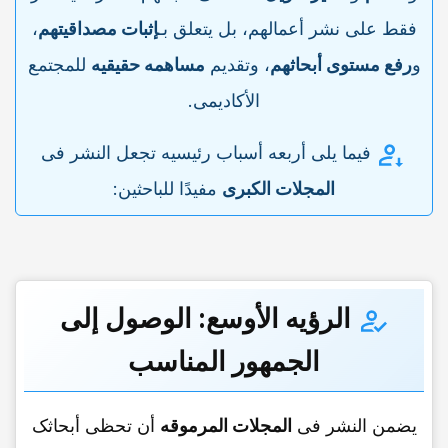
فقط على نشر أعمالهم، بل یتعلق بـ
إثبات مصداقیتهم
،
و
رفع مستوى أبحاثهم
، وتقدیم
مساهمه حقیقیه
للمجتمع
الأکادیمی.
فیما یلی أربعه أسباب رئیسیه تجعل النشر فی
المجلات الکبرى
مفیدًا للباحثین:
الرؤیه الأوسع:
الوصول إلى
الجمهور المناسب
یضمن النشر فی
المجلات المرموقه
أن تحظى أبحاثک