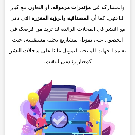
والمشارکه فی
مؤتمرات مرموقه
، أو التعاون مع کبار
الباحثین. کما أن
المصداقیه
و
الرؤیه المعززه
التی تأتی
مع النشر فی المجلات الرائده قد تزید من فرصک فی
الحصول على
تمویل
لمشاریع بحثیه مستقبلیه، حیث
تعتمد الجهات المانحه للتمویل غالبًا على
سجلات النشر
کمعیار رئیسی للتقییم.