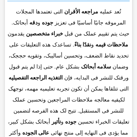
تُعد عملیه
مراجعه الأقران
التی تعتمدها المجلات
المرموقه جانبًا أساسیًا فی تعزیز
جوده
و
دقه
أبحاثک.
حیث یتم تقییم عملک من قبل
خبراء متخصصین
یقدمون
ملاحظات قیمه
و
نقدًا بناءً
. تساعدک هذه التعلیقات على
تحدید نقاط الضعف، وتحسین أسالیبک، وتقویه حججک،
وضمان
سلامه أبحاثک
بشکل عام. حتى إذا لم یتم قبول
ورقتک للنشر فی البدایه، فإن
التغذیه الراجعه التفصیلیه
التی تتلقاها یمکن أن تکون تجربه تعلیمیه مهمه، توجهک
لکیفیه معالجه ملاحظات المراجعین وتحسین عملک
للنشر فی المستقبل. تتیح لک هذه الفرصه لتضمین
تعلیقات الخبراء تحسین
جوده
و
تأثیر
أبحاثک بشکل کبیر،
مما یؤدی فی النهایه إلى منتج نهائی
عالی الجوده
وأکثر