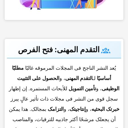
التقدم المهنی:
فتح الفرص
یُعد النشر الناجح فی المجلات المرموقه غالبًا
مطلبًا
أساسیًا
لـ
التقدم المهنی
، و
الحصول على التثبیت
الوظیفی
، و
تأمین التمویل
للأبحاث المستمره. إن إظهار
سجل قوی من النشر فی مجلات ذات تأثیر عالٍ یبرز
خبرتک البحثیه
، و
إنتاجیتک
، و
التزامک
بمجالک. هذا یمکن
أن یجعلک مرشحًا أکثر جاذبیه للترقیات، والمناصب