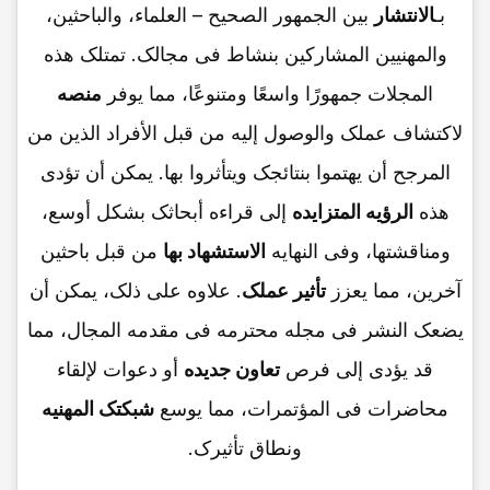
بـ
الانتشار
بین الجمهور الصحیح – العلماء، والباحثین،
والمهنیین المشارکین بنشاط فی مجالک. تمتلک هذه
المجلات جمهورًا واسعًا ومتنوعًا، مما یوفر
منصه
لاکتشاف عملک والوصول إلیه من قبل الأفراد الذین من
المرجح أن یهتموا بنتائجک ویتأثروا بها. یمکن أن تؤدی
هذه
الرؤیه المتزایده
إلى قراءه أبحاثک بشکل أوسع،
ومناقشتها، وفی النهایه
الاستشهاد بها
من قبل باحثین
آخرین، مما یعزز
تأثیر عملک
. علاوه على ذلک، یمکن أن
یضعک النشر فی مجله محترمه فی مقدمه المجال، مما
قد یؤدی إلى فرص
تعاون جدیده
أو دعوات لإلقاء
محاضرات فی المؤتمرات، مما یوسع
شبکتک المهنیه
ونطاق تأثیرک.