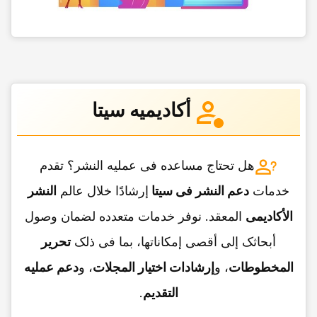
أکادیمیه سیتا
هل تحتاج مساعده فی عملیه النشر؟ تقدم
خدمات
دعم النشر فی سیتا
إرشادًا خلال عالم
النشر
الأکادیمی
المعقد. نوفر خدمات متعدده لضمان وصول
أبحاثک إلى أقصى إمکاناتها، بما فی ذلک
تحریر
المخطوطات
، و
إرشادات اختیار المجلات
، و
دعم عملیه
التقدیم
.