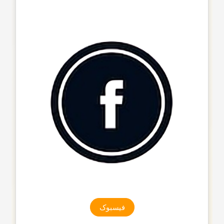
فیسبوک