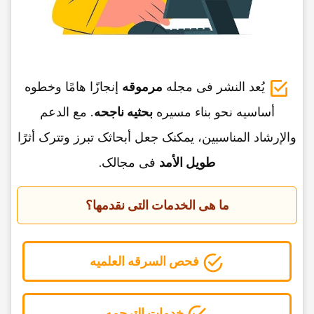
یُعد النشر فی مجله
مرموقه
إنجازًا هامًا وخطوه
أساسیه نحو بناء مسیره
بحثیه ناجحه
. مع الدعم
والإرشاد المناسبین، یمکنک جعل أبحاثک تبرز وتترک أثرًا
طویل الأمد
فی مجالک
.
ما هی الخدمات التی نقدمها؟
فحص السرقه العلمیه
خدمات الترجمه