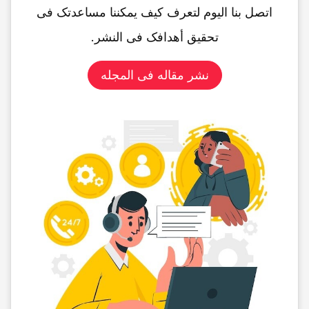
اتصل بنا الیوم لتعرف کیف یمکننا مساعدتک فی
تحقیق أهدافک فی النشر.
نشر مقاله فی المجله