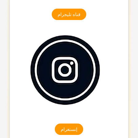
قناه تلیجرام
إنستغرام