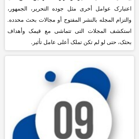
اعتبارک عوامل أخرى مثل جوده التحریر، الجمهور،
والتزام المجله بالنشر المفتوح أو مجالات بحث محدده.
استکشف المجلات التی تتماشى مع قیمک وأهداف
بحثک، حتى لو لم تکن تملک أعلى عامل تأثیر.