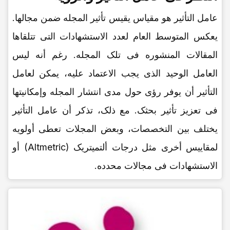
عامل التأثیر هو مقیاس یقیس تأثیر المجله ضمن مجالها.
یعکس المتوسط العام لعدد الاستشهادات التی تتلقاها
المقالات المنشوره فی تلک المجله. رغم أنه لیس
العامل الوحید الذی یجب الاعتماد علیه، یمکن لعامل
التأثیر أن یوفر رؤى حول مدى انتشار المجله وإمکانیتها
فی تعزیز تأثیر بحثک. مع ذلک، تذکر أن عامل التأثیر
یختلف بین التخصصات، وبعض المجلات تعطی أولویه
لمقاییس أخرى مثل درجات ألتمیتریک (Altmetric) أو
الاستشهادات فی مجالات محدده.