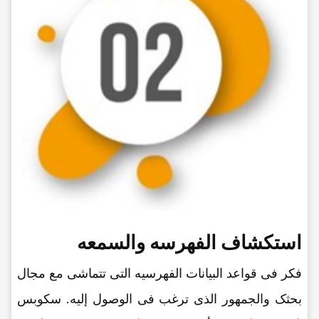
استکشاف الفهرسه والسمعه
فکر فی قواعد البیانات الفهرسیه التی تتماشى مع مجال
بحثک والجمهور الذی ترغب فی الوصول إلیه. سکوبس