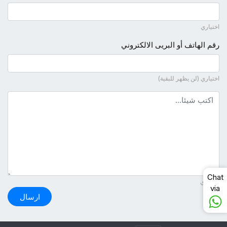
اختياري
رقم الهاتف أو البريى الالكتروني
اختياري (لن يظهر للبقية)
نص التعليق
Chat
ضروري
via
ارسال