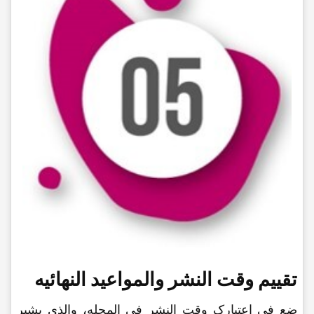
تقییم وقت النشر والمواعید النهائیه
ضع فی اعتبارک وقت النشر فی المجله، والذی یشیر