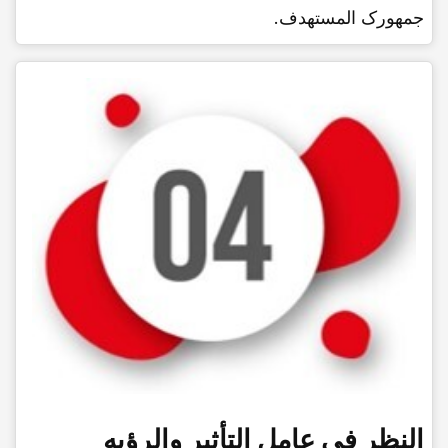
جمهورک المستهدف.
النظر فی عامل التأثیر والرؤیه