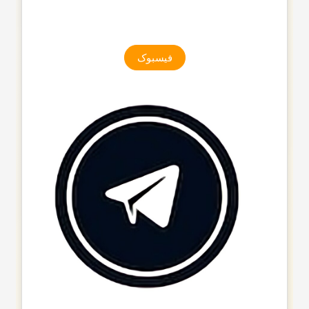
فیسبوک