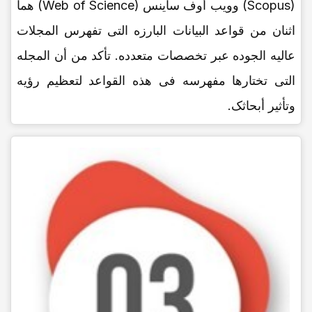
(Scopus) وویب أوف ساینس (Web of Science) هما
اثنان من قواعد البیانات البارزه التی تفهرس المجلات
عالیه الجوده عبر تخصصات متعدده. تأکد من أن المجله
التی تختارها مفهرسه فی هذه القواعد لتعظیم رؤیه
وتأثیر أبحاثک.