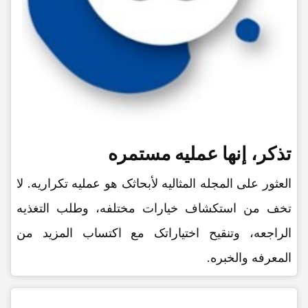
تذکر، إنها عملیه مستمره
العثور على المجله المثالیه لأبحاثک هو عملیه تکراریه. لا
تخف من استکشاف خیارات مختلفه، وطلب التغذیه
الراجعه، وتنقیح اختیاراتک مع اکتساب المزید من
المعرفه والخبره.