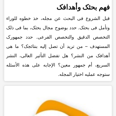
فهم بحثک وأهدافک
قبل الشروع فی البحث عن مجله، خذ خطوه للوراء
وتأمل فی بحثک. حدد بوضوح مجال بحثک، بما فی ذلک
التخصص الدقیق والتخصص الفرعی. حدد جمهورک
المستهدف – من ترید أن تصل إلیه بنتائجک؟ ما هی
أهدافک من النشر؟ هل تفضل التأثیر العالی، النشر
السریع، أم جمهور معین؟ الإجابه على هذه الأسئله
ستوجه عملیه اختیار المجله.