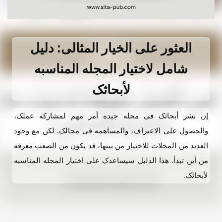
العثور على الخیار المثالی: دلیل
شامل لاختیار المجله المناسبه
لأبحاثک
إن نشر أبحاثک فی مجله جیده أمر مهم لمشارکه عملک،
والحصول على الاعتراف، والمساهمه فی مجالک. لکن مع وجود
العدید من المجلات للاختیار من بینها، قد یکون من الصعب معرفه
من أین تبدأ. هذا الدلیل سیساعدک على اختیار المجله المناسبه
لأبحاثک.