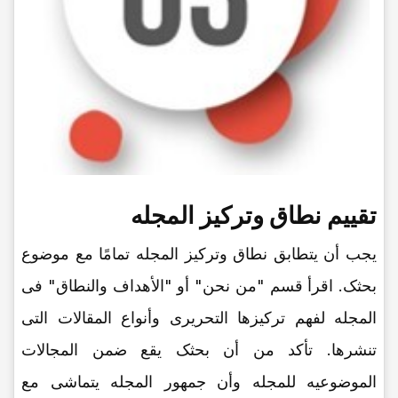
تقییم نطاق وترکیز المجله
یجب أن یتطابق نطاق وترکیز المجله تمامًا مع موضوع
بحثک. اقرأ قسم "من نحن" أو "الأهداف والنطاق" فی
المجله لفهم ترکیزها التحریری وأنواع المقالات التی
تنشرها. تأکد من أن بحثک یقع ضمن المجالات
الموضوعیه للمجله وأن جمهور المجله یتماشى مع