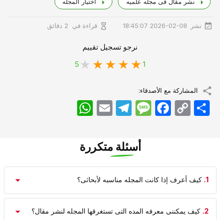
نشر مقال فی مجله علمیه
اختیار المجله
نشر
قراءة في
2026-02-08 18:45:07
2 دقائق
نرجو تسجيل تقييم
5
1
المشاركة مع الأصدقاء:
اشتراک
Copy
Facebook
Message
Telegram
Email
WhatsApp
Link
أسئلة متكررة
1.
کیف أعرف إذا کانت المجله مناسبه لأبحاثی؟
2.
کیف یمکننی معرفه المده التی تستغرقها المجله لنشر مقال؟