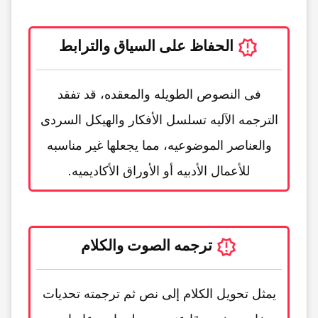
الحفاظ على السیاق والترابط
فی النصوص الطویله والمعقده، قد تفقد
الترجمه الآلیه تسلسل الأفکار والهیکل السردی
والعناصر الموضوعیه، مما یجعلها غیر مناسبه
للأعمال الأدبیه أو الأوراق الأکادیمیه.
ترجمه الصوت والکلام
یمثل تحویل الکلام إلى نص ثم ترجمته تحدیات