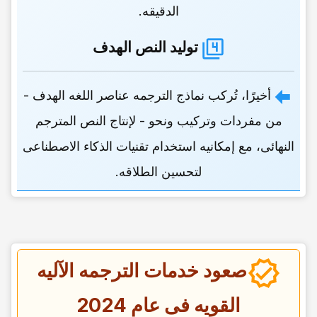
الدقیقه.
تولید النص الهدف
أخیرًا، تُرکب نماذج الترجمه عناصر اللغه الهدف -
من مفردات وترکیب ونحو - لإنتاج النص المترجم
النهائی، مع إمکانیه استخدام تقنیات الذکاء الاصطناعی
لتحسین الطلاقه.
صعود خدمات الترجمه الآلیه
القویه فی عام 2024