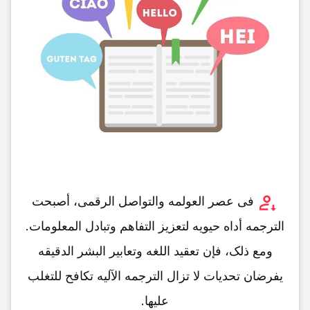
فی عصر العولمه والتواصل الرقمی، أصبحت
الترجمه أداه حیویه لتعزیز التفاهم وتبادل المعلومات.
ومع ذلک، فإن تعقید اللغه وتعابیر البشر الدقیقه
یفرضان تحدیات لا تزال الترجمه الآلیه تکافح للتغلب
علیها.