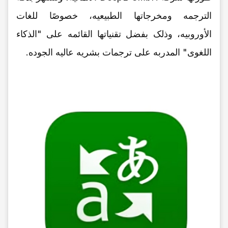
الترجمه ومخرجاتها الطبیعیه، خصوصًا للغات
الأوروبیه، وذلک بفضل تقنیاتها القائمه على "الذکاء
اللغوی" المدربه على ترجمات بشریه عالیه الجوده.