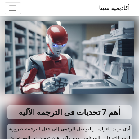
أكاديمية سيتا
أهم 7 تحدیات فی الترجمه الآلیه
أدى تزاید العولمه والتواصل الرقمی إلى جعل الترجمه ضروریه
لفهم الثقافات المختلفه. ومع ذلک، فإن تعقیدات اللغه تفرض