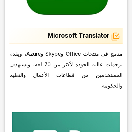
Microsoft Translator
مدمج فی منتجات Office وSkype وAzure، ویقدم
ترجمات عالیه الجوده لأکثر من 70 لغه، ویستهدف
المستخدمین من قطاعات الأعمال والتعلیم
والحکومه.