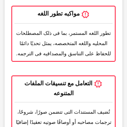
مواکبه تطور اللغه
تطور اللغه المستمر، بما فی ذلک المصطلحات
المحلیه واللغه المتخصصه، یمثل تحدیًا دائمًا
للحفاظ على التناسق والمصداقیه فی الترجمه.
التعامل مع تنسیقات الملفات
المتنوعه
تُضیف المستندات التی تتضمن صورًا، شروحًا،
ترجمات مصاحبه أو أوصافًا صوتیه تعقیدًا إضافیًا