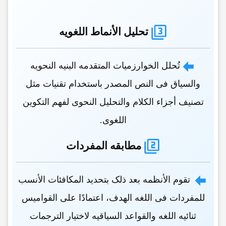
تحلیل الأنماط اللغویه
تُحلل الخوارزمیات المتقدمه البنیه النحویه
والسیاق فی النص المصدر باستخدام تقنیات مثل
تصنیف أجزاء الکلام والتحلیل النحوی لفهم التکوین
اللغوی.
مطابقه المفردات
تقوم الأنظمه بعد ذلک بتحدید المکافئات الأنسب
للمفردات فی اللغه الهدف، اعتمادًا على القوامیس
ثنائیه اللغه والقواعد السیاقیه لاختیار الترجمات