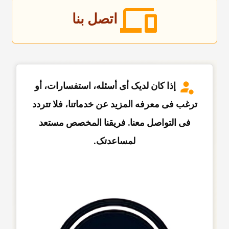
اتصل بنا
إذا کان لدیک أی أسئله، استفسارات، أو
ترغب فی معرفه المزید عن خدماتنا، فلا تتردد
فی التواصل معنا. فریقنا المخصص مستعد
لمساعدتک.