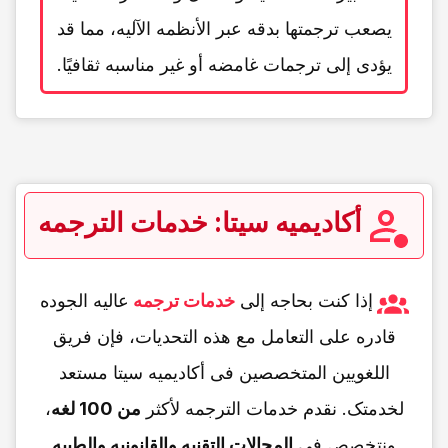
یصعب ترجمتها بدقه عبر الأنظمه الآلیه، مما قد
یؤدی إلى ترجمات غامضه أو غیر مناسبه ثقافیًا.
أکادیمیه سیتا: خدمات الترجمه
إذا کنت بحاجه إلى
خدمات ترجمه
عالیه الجوده
قادره على التعامل مع هذه التحدیات، فإن فریق
اللغویین المتخصصین فی أکادیمیه سیتا مستعد
لخدمتک. نقدم خدمات الترجمه لأکثر
من 100 لغه
،
ونتخصص فی
المجالات التقنیه والقانونیه والطبیه