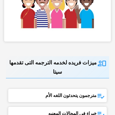
میزات فریده لخدمه الترجمه التی تقدمها
سیتا
مترجمون یتحدثون اللغه الأم
خبراء فی المجالات المعنیه