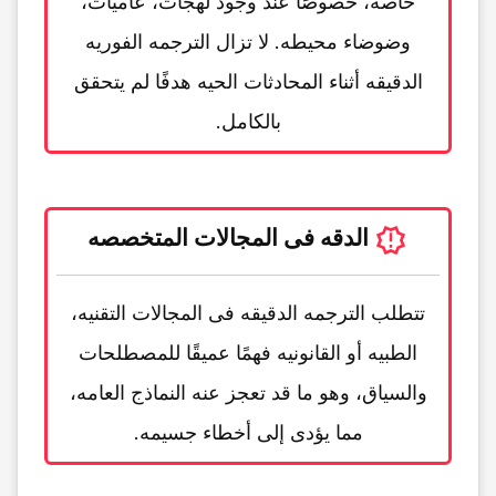
خاصه، خصوصًا عند وجود لهجات، عامیات،
وضوضاء محیطه. لا تزال الترجمه الفوریه
الدقیقه أثناء المحادثات الحیه هدفًا لم یتحقق
بالکامل.
الدقه فی المجالات المتخصصه
تتطلب الترجمه الدقیقه فی المجالات التقنیه،
الطبیه أو القانونیه فهمًا عمیقًا للمصطلحات
والسیاق، وهو ما قد تعجز عنه النماذج العامه،
مما یؤدی إلى أخطاء جسیمه.