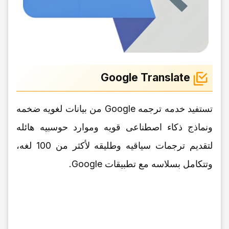
Google Translate
تستفید خدمه ترجمه Google من بیانات لغویه ضخمه
ونماذج ذکاء اصطناعی قویه وموارد حوسبیه هائله
لتقدیم ترجمات سیاقیه وطلیقه لأکثر من 100 لغه،
وتتکامل بسلاسه مع تطبیقات Google.