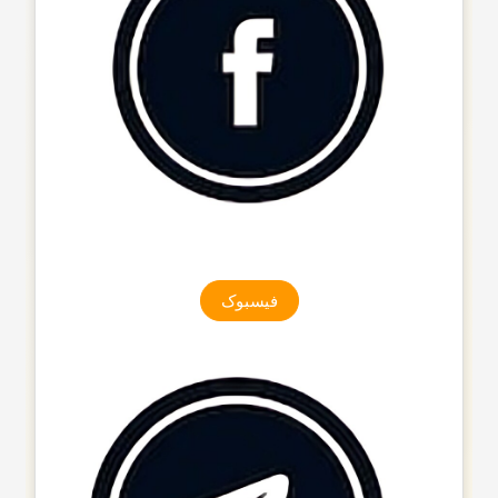
فیسبوک