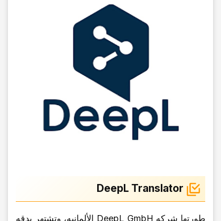
DeepL Translator
طورتها شرکه DeepL GmbH الألمانیه، وتشتهر بدقه