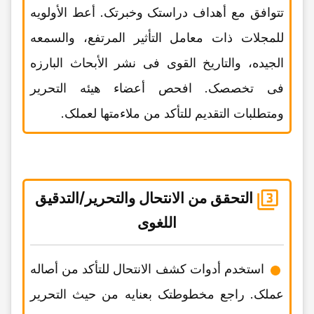
تتوافق مع أهداف دراستک وخبرتک. أعط الأولویه
للمجلات ذات معامل التأثیر المرتفع، والسمعه
الجیده، والتاریخ القوی فی نشر الأبحاث البارزه
فی تخصصک. افحص أعضاء هیئه التحریر
ومتطلبات التقدیم للتأکد من ملاءمتها لعملک.
التحقق من الانتحال والتحریر/التدقیق
اللغوی
استخدم أدوات کشف الانتحال للتأکد من أصاله
عملک. راجع مخطوطتک بعنایه من حیث التحریر