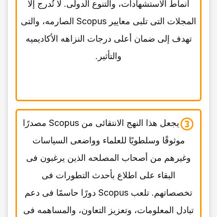
أنماط الاستشهادات، والتنوع الدولی. لا تُدرج إلا
المجلات التی تلبی معاییر Scopus الصارمه، والتی
تهدف إلى ضمان أعلى درجات النزاهه الأکادیمیه
والتأثیر.
یجعل هذا النهج الانتقائی من Scopus مصدرًا
موثوقًا وسلطویًا للعلماء وواضعی السیاسات
وغیرهم من أصحاب المصلحه الذین یرغبون فی
البقاء على اطلاع بأحدث التطورات فی
تخصصاتهم. تلعب Scopus دورًا حاسمًا فی دعم
تبادل المعلومات، وتعزیز التعاون، والمساهمه فی