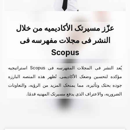
عزّز مسیرتک الأکادیمیه من خلال
النشر فی مجلات مفهرسه فی
Scopus
یُعد النشر فی المجلات المفهرسه فی Scopus استراتیجیه
مؤکده لتحسین وضعک الأکادیمی. تُظهر هذه المنصه البارزه
جوده بحثک وتأثیره، مما یمنحک المزید من الرؤیه، والتعاونات
الضروریه، والاعتراف الذی یدفع مسیرتک المهنیه قدمًا.