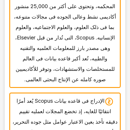
المحکمه، وتحتوی على أکثر من 25,000 منشور
أکادیمی نشط وعالی الجوده فی مجالات متنوعه،
بما فی ذلک العلوم، والعلوم الاجتماعیه، والعلوم
الإنسانیه. Scopus، التی تُدار من قبل Elsevier،
وهی مصدر بارز للمعلومات العلمیه والتقنیه
والطبیه، تُعد أکبر قاعده بیانات فی العالم
للمستخلصات والاستشهادات، وتوفر للأکادیمیین
صوره کامله عن الإنتاج البحثی العالمی.
الإدراج فی قاعده بیانات Scopus یُعد أمرًا
انتقائیًا للغایه، إذ تخضع المجلات لعملیه تقییم
دقیقه تأخذ بعین الاعتبار عوامل مثل جوده التحریر،