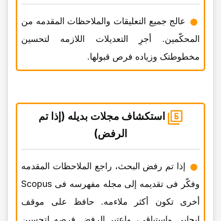
عالج جمیع التعلیقات والملاحظات المقدمه من
المحکّمین. أجرِ التعدیلات اللازمه لتحسین
مخطوطتک وزیاده فرص قبولها.
استکشاف مجلات بدیله (إذا تم
الرفض)
إذا تم رفض البحث، راجع الملاحظات المقدمه
وفکّر فی تقدیمه إلى مجله مفهرسه فی Scopus
أخرى تکون أکثر ملاءمه. حافظ على موقف
إیجابی واستباقی، واعتبر الرفض فرصه لتحسین