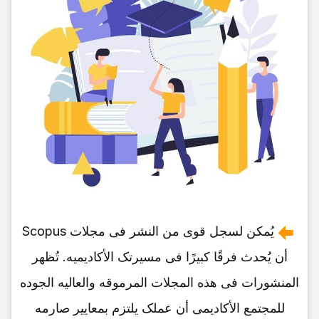
یُمکن لسجل قوی من النشر فی مجلات Scopus
أن یُحدث فرقًا کبیرًا فی مسیرتک الأکادیمیه. تُظهر
المنشورات فی هذه المجلات المرموقه والعالیه الجوده
للمجتمع الأکادیمی أن عملک یلتزم بمعاییر صارمه