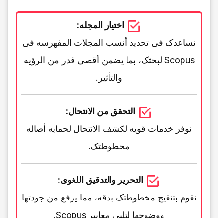
اختیار المجله:
نساعدک فی تحدید أنسب المجلات المفهرسه فی
Scopus لبحثک، بما یضمن أقصى قدر من الرؤیه
والتأثیر.
التحقق من الانتحال:
نوفر خدمات قویه لکشف الانتحال لحمایه أصاله
مخطوطتک.
التحریر والتدقیق اللغوی:
نقوم بتنقیح مخطوطتک بدقه، مما یرفع من جودتها
ووضوحها لتلبی معاییر Scopus.