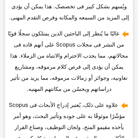
ویُسهم بشکل کبیر فی تخصصک. هذا یمکن أن یؤدی
إلى المزید من السمعه والمکانه وفرص التقدم المهنی.
غالبًا ما یُنظر إلى الباحثین الذین یمتلکون سجلًا قویًا
من النشر فی مجلات Scopus على أنهم قاده فی
مجالاتهم، مما یجذب الاحترام والانتباه من الزملاء. هذا
یمکن أن یؤدی إلى فرص کلام مرموقه، ومشاریع
تعاونیه، وجوائز أو زمالات مرموقه، مما یزید من تأثیر
دراساتهم ویحسّن من مکانتهم المهنیه.
علاوه على ذلک، یُعتبر إدراج الأبحاث فی Scopus
مؤشّرًا موثوقًا به على جوده وتأثیر البحث، وهو أمر
یأخذه مقیمو المنح، ولجان التوظیف، وصناع القرار