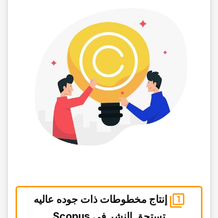
إنتاج مخطوطات ذات جوده عالیه
تستحق النشر فی Scopus