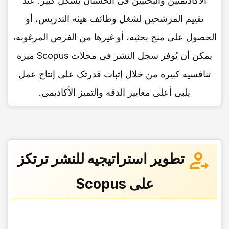
الأکادیمیین والبحثیین فی الحسبان بشکل کبیر. عند
تقییم المرشحین لشغل وظائف هیئه التدریس، أو
الحصول على منح بحثیه، أو غیرها من الفرص المرغوبه،
یمکن أن یُوفر سجل النشر فی مجلات Scopus میزه
تنافسیه کبیره من خلال إثبات قدرتک على إنتاج عمل
یلبی أعلى معاییر الدقه والتمیز الأکادیمی.
تطویر استراتیجیه للنشر ترتکز
على Scopus