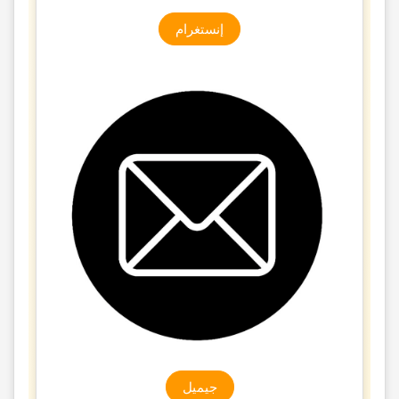
إنستغرام
جیمیل