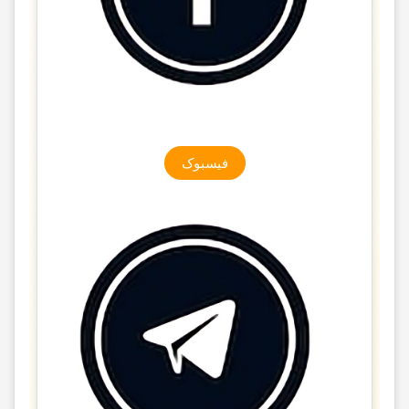
فیسبوک