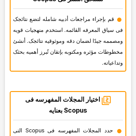
قم بإجراء مراجعات أدبیه شامله لتضع نتائجک
فی سیاق المعرفه القائمه. استخدم منهجیات قویه
ومصممه جیدًا لضمان دقه وموثوقیه نتائجک. أنشئ
مخطوطات مؤثره ومکتوبه بإتقان تُبرز أهمیه بحثک
وتداعیاته.
اختیار المجلات المفهرسه فی
Scopus بعنایه
حدد المجلات المفهرسه فی Scopus التی