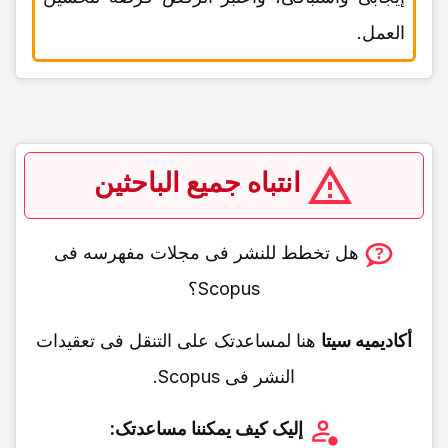
العمل.
انتباه جمیع الباحثین
هل تخطط للنشر فی مجلات مفهرسه فی
Scopus؟
أکادیمیه سیتا
هنا لمساعدتک على التنقل فی تعقیدات
النشر فی Scopus.
إلیک کیف یمکننا مساعدتک: