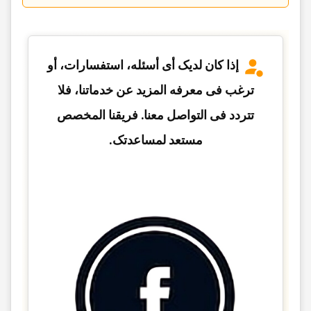
إذا کان لدیک أی أسئله، استفسارات، أو
ترغب فی معرفه المزید عن خدماتنا، فلا
تتردد فی التواصل معنا. فریقنا المخصص
مستعد لمساعدتک.