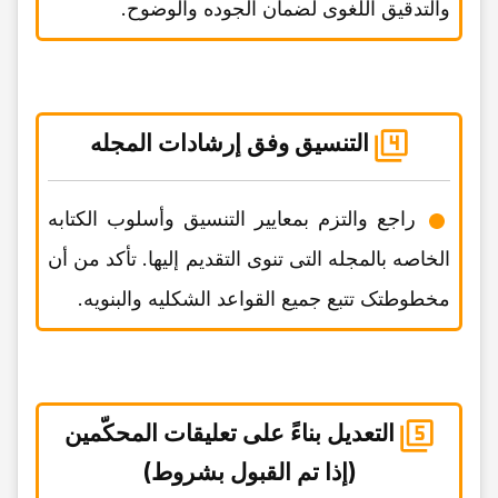
والتدقیق اللغوی لضمان الجوده والوضوح.
التنسیق وفق إرشادات المجله
راجع والتزم بمعاییر التنسیق وأسلوب الکتابه
الخاصه بالمجله التی تنوی التقدیم إلیها. تأکد من أن
مخطوطتک تتبع جمیع القواعد الشکلیه والبنویه.
التعدیل بناءً على تعلیقات المحکّمین
(إذا تم القبول بشروط)