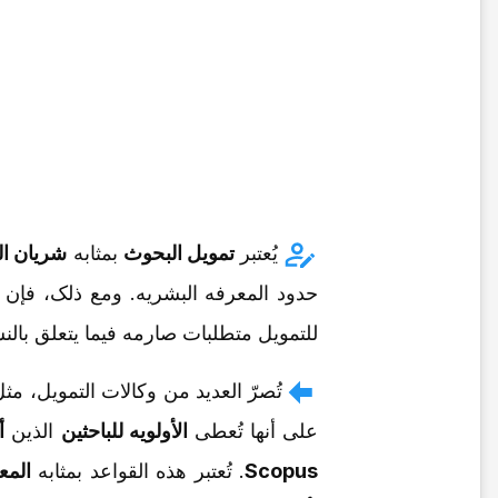
یُعتبر
تمویل البحوث
بمثابه
شریان ال
حدود المعرفه البشریه. ومع ذلک، فإن
للتمویل متطلبات صارمه فیما یتعلق بالن
تُصرّ العدید من وکالات التمویل، مث
على أنها تُعطی
الأولویه للباحثین
الذین
أ
Scopus
. تُعتبر هذه القواعد بمثابه
المع