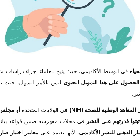
حیاه
فی الوسط الأکادیمی، حیث یتیح للعلماء إجراء دراسات م
الحصول على هذا التمویل الحیوی
لیس بالأمر السهل، حیث 
شر.
ل
المعاهد الوطنیه للصحه (NIH)
فی الولایات المتحده أو
مجلس ال
ثبتوا قدرتهم على النشر
فی مجلات مفهرسه ضمن قواعد بیان
یار الذهبی للنشر الأکادیمی
، لأنها تعتمد على
معاییر اختیار صار