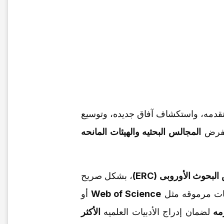
تقدمه، واستکشاف آفاق جدیده، وتوسیع
تفرض
المجالس البحثیه والهیئات المانحه
بحوث الأوروبی (ERC)
، بشکل صریح
ات مرموقه مثل
Web of Science
أو
مه
لضمان إدراج الأدبیات العلمیه
الأکثر