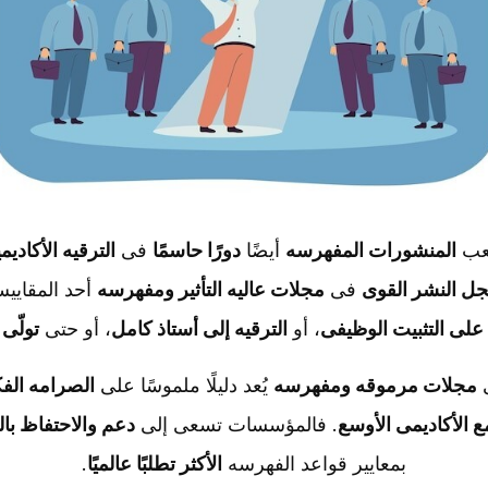
لعب
المنشورات المفهرسه
أیضًا
دورًا حاسمًا
فی
الترقیه الأکادیم
ل النشر القوی
فی
مجلات عالیه التأثیر ومفهرسه
أحد المقاییس
على التثبیت الوظیفی
، أو
الترقیه إلى أستاذ کامل
، أو حتى
تولّی
ی
مجلات مرموقه ومفهرسه
یُعد دلیلًا ملموسًا على
الصرامه الف
ع الأکادیمی الأوسع
. فالمؤسسات تسعى إلى
دعم والاحتفاظ بال
بمعاییر قواعد الفهرسه
الأکثر تطلبًا عالمیًا
.