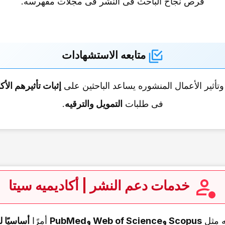
فرص نجاح الباحث فی النشر فی مجلات مفهرسه.
متابعه الاستشهادات
تأثیر الأعمال المنشوره یساعد الباحثین على
إثبات تأثیرهم الأک
فی طلبات
التمویل والترقیه
.
خدمات دعم النشر | أکادیمیه سیتا
ه مثل
Scopus وWeb of Science وPubMed
أمرًا
أساسیًا ل