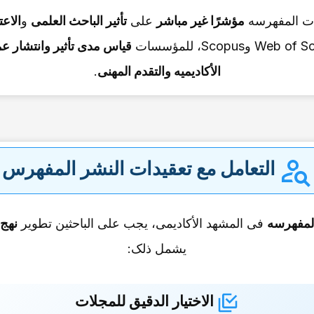
رات المفهرسه
مؤشرًا غیر مباشر
على
تأثیر الباحث العلمی
و
الاع
قیاس مدى تأثیر وانتشار ع
الأکادیمیه والتقدم المهنی
.
التعامل مع تعقیدات النشر المفهرس
المفهرسه
فی المشهد الأکادیمی، یجب على الباحثین تطویر
نهج 
یشمل ذلک:
الاختیار الدقیق للمجلات