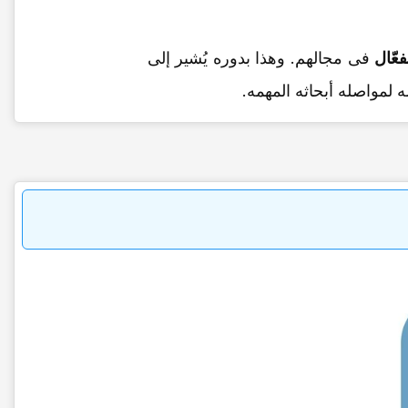
فعّال
فی مجالهم. وهذا بدوره یُشیر إلى
ه لمواصله أبحاثه المهمه.