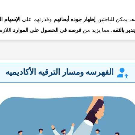
ه
، یمکن للباحثین
إظهار جوده أبحاثهم
وقدرتهم على
الإسهام ال
دیر بالثقه
، مما یزید من
فرصه فی الحصول على الموارد
اللازم
الفهرسه ومسار الترقیه الأکادیمیه