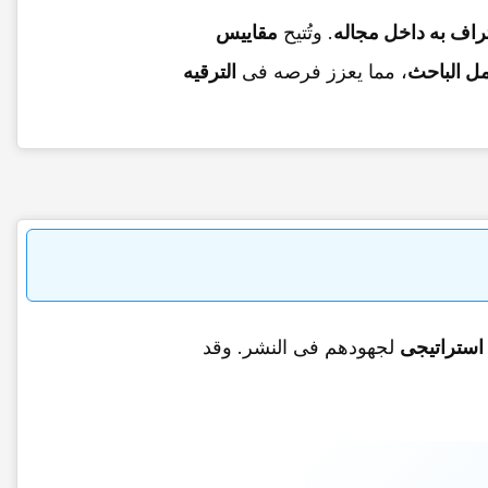
تراف به داخل مجاله
. وتُتیح
مقاییس
مل الباحث
، مما یعزز فرصه فی
الترقیه
استراتیجی
لجهودهم فی النشر. وقد