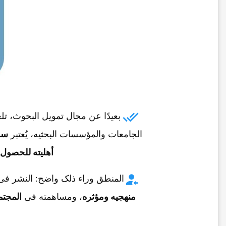
بعیدًا عن مجال تمویل البحوث، ت
الجامعات والمؤسسات البحثیه، یُعتبر
سج
أهلیته للحصول 
المنطق وراء ذلک واضح: النشر ف
منهجیه ومؤثره
، ومساهمته فی
المجتم