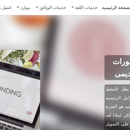
صفحة الرئيسية
خدمات اللغة
خدمات الوثائق
موارد
اتصل بن
شورات
دیمی
، یظل الضغط
امل الرئیسیه
یه هو القدره
ن لماذا تُعد
على التمویل