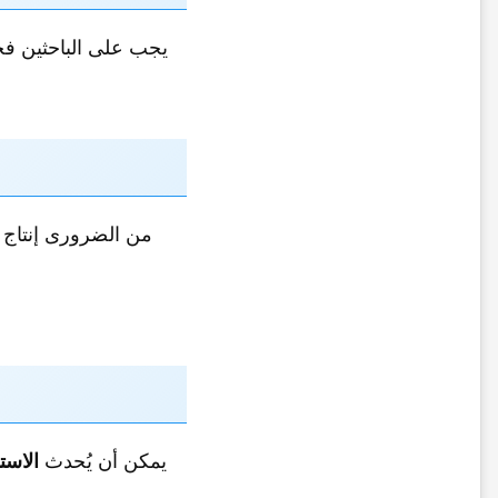
یجب على الباحثین ف
من الضروری إنتاج
یمکن أن یُحدث
الاست