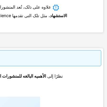
علاوه على ذلک، تُعد المنشو
الاستشهاد
، مثل تلک التی تقدمها Web of Science وScopus، للمؤسسات
نظرًا إلى
الأهمیه البالغه للمنشورات 