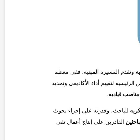
یه
وتقدم المسیره المهنیه. ففی معظم
 الرئیسیه لتقییم أداء الأکادیمی وتحدید
 مناصب قیادیه
.
کریه
للباحث، وقدرته على إجراء بحوث
باحثین
القادرین على إنتاج أعمال تفی