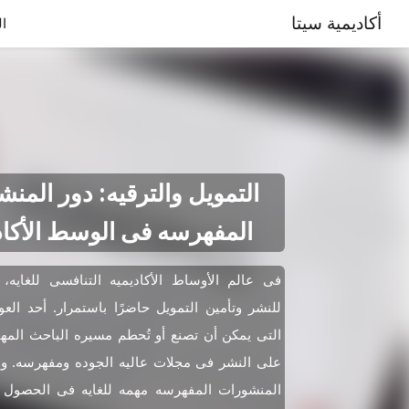
أكاديمية سيتا
ال
التمویل والترقیه: دور المن
المفهرسه فی الوسط الأکا
فی عالم الأوساط الأکادیمیه التنافسی للغایه
للنشر وتأمین التمویل حاضرًا باستمرار. أحد العو
التی یمکن أن تصنع أو تُحطم مسیره الباحث المهن
على النشر فی مجلات عالیه الجوده ومفهرسه. ولک
المنشورات المفهرسه مهمه للغایه فی الحصول 