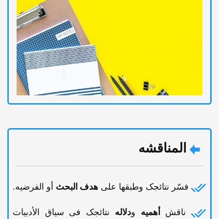
المناقشه
فسّر نتائجک وطبقها على
هدف البحث
أو الفرضیه.
ناقش
أهمیه
و
دلاله
نتائجک فی سیاق الأدبیات