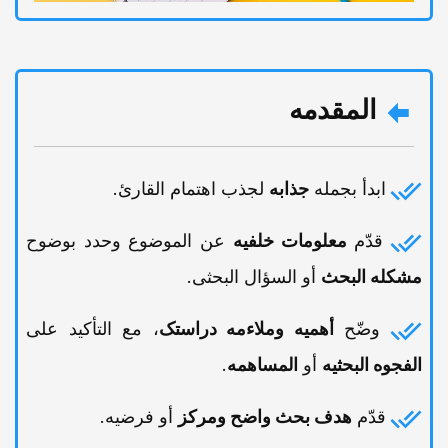
المقدمه
ابدأ بجمله
جذابه
لجذب اهتمام القارئ.
قدّم
معلومات خلفیه
عن الموضوع وحدد بوضوح
مشکله البحث
أو السؤال البحثی.
وضّح
أهمیه وملاءمه دراستک
، مع التأکید على
الفجوه البحثیه
أو
المساهمه
.
قدّم
هدف بحث واضح ومرکز
أو فرضیه.