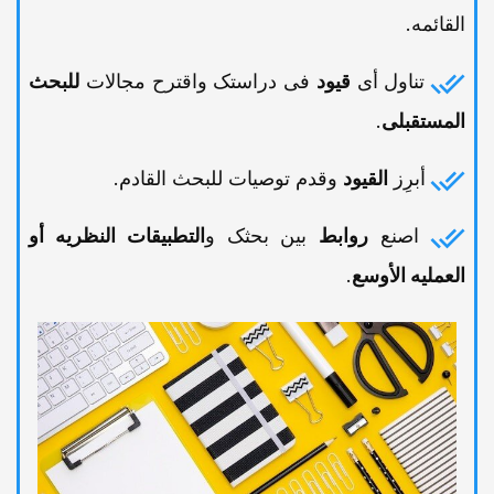
القائمه.
تناول أی
قیود
فی دراستک واقترح مجالات
للبحث
المستقبلی
.
أبرِز
القیود
وقدم توصیات للبحث القادم.
اصنع
روابط
بین بحثک و
التطبیقات النظریه أو
العملیه الأوسع
.