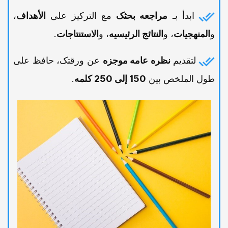
ابدأ بـ
مراجعه بحثک
مع الترکیز على
الأهداف
،
و
المنهجیات
، و
النتائج الرئیسیه
، و
الاستنتاجات
.
لتقدیم
نظره عامه موجزه
عن ورقتک، حافظ على
طول الملخص بین
150 إلى 250 کلمه
.