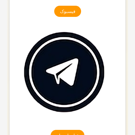
فیسبوک