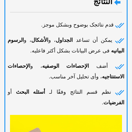
النتائج
قدم نتائجک بوضوح وبشکل موجز.
یمکن أن تساعد
الجداول
، و
الأشکال
، و
الرسوم
البیانیه
فی عرض البیانات بشکل أکثر فاعلیه.
أضف
الإحصاءات الوصفیه
، و
الإحصاءات
الاستنتاجیه
، وأی تحلیل آخر مناسب.
نظم قسم النتائج وفقًا لـ
أسئله البحث
أو
الفرضیات
.