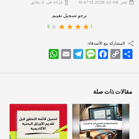
نشر
قراءة في
2026-02-08 10:47:13
2 دقائق
نرجو تسجيل تقييم
5
1
المشاركة مع الأصدقاء:
اشتراک
Copy
Facebook
Message
Telegram
Email
WhatsApp
Link
مقالات ذات صلة