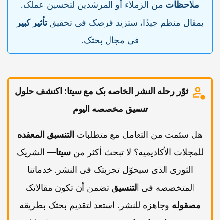
ملاحظات
من الزملاء أو المرشدین لتحسین عملک.
بمقال منظم جیدًا، ستزید فرصک فی تحقیق
تأثیر کبیر
فی مجال بحثک.
ثوّر رحله النشر الخاصه بک مع سیتا: اکتشف حلول
تنسیق مخصصه الیوم
هل سئمت من التعامل مع متطلبات
التنسیق المعقده
للمجلات الأکادیمیه؟ لا تبحث أکثر من
سیتا
— الشریک
الثوری الذی سیحوّل تجربتک فی النشر. خدماتنا
المتخصصه فی
التنسیق
تضمن أن تکون مقالاتک
مصقوله
وجاهزه للنشر. استعد لتقدیم بحثک بطریقه