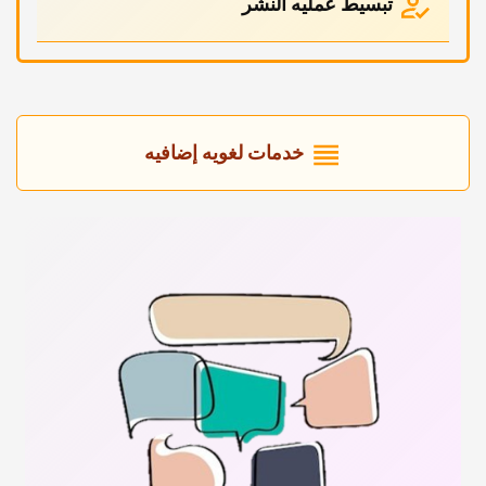
تبسیط عملیه النشر
خدمات لغویه إضافیه