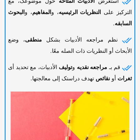
استعرض
الأدبیات المتاحه
حول موضوعک، مع
الترکیز على
النظریات الرئیسیه
، و
المفاهیم
، و
البحوث
السابقه
.
نظم مراجعه الأدبیات بشکل
منطقی
، وضع
الأبحاث أو النظریات ذات الصله معًا.
قم بـ
مراجعه نقدیه
و
تولیف
الأدبیات، مع تحدید أی
ثغرات
أو
نقائص
تهدف دراستک إلى معالجتها.