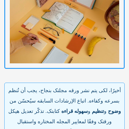
أخیرًا، لکی یتم نشر ورقه مجلتک بنجاح، یجب أن تُنظم
بسرعه وکفاءه. اتباع الإرشادات السابقه سیُحسّن من
وضوح
و
تنظیم
و
سهوله قراءه
کتابتک. تذکّر تعدیل هیکل
ورقتک وفقًا لمعاییر المجله المختاره واستقبال