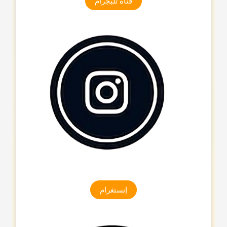
قناه تلیجرام
إنستغرام