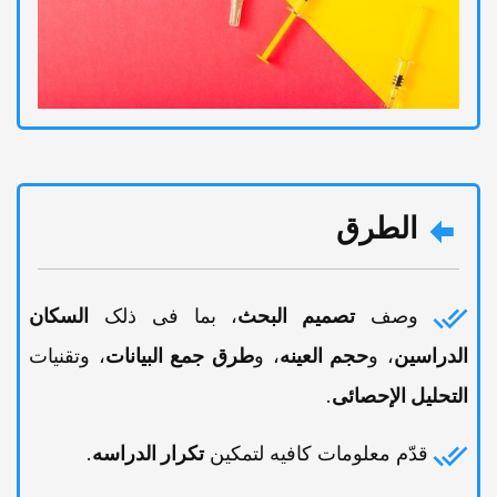
الطرق
وصف
تصمیم البحث
، بما فی ذلک
السکان
الدراسین
، و
حجم العینه
، و
طرق جمع البیانات
، وتقنیات
التحلیل الإحصائی
.
قدّم معلومات کافیه لتمکین
تکرار الدراسه
.