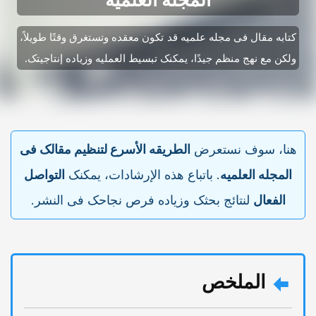
کتابه مقال فی مجله علمیه قد تکون معقده وتستغرق وقتًا طویلاً،
ولکن مع نهج منظم جیدًا، یمکنک تبسیط العملیه وزیاده إنتاجیتک.
هنا، سوف نستعرض
الطریقه الأسرع لتنظیم مقالک فی
المجله العلمیه
. باتباع هذه الإرشادات، یمکنک
التواصل
الفعال
لنتائج بحثک وزیاده فرص نجاحک فی النشر.
الملخص